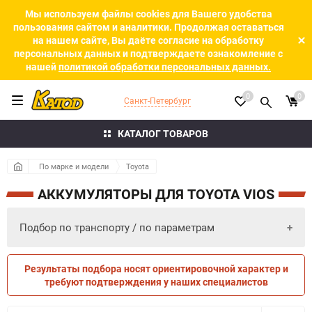
Мы используем файлы cookies для Вашего удобства
пользования сайтом и аналитики. Продолжая оставаться
на нашем сайте, Вы даёте согласие на обработку
персональных данных и подтверждаете ознакомление с
нашей
политикой обработки персональных данных.
0
0
Санкт-Петербург
КАТАЛОГ ТОВАРОВ
По марке и модели
Toyota
АККУМУЛЯТОРЫ ДЛЯ TOYOTA VIOS
Подбор по транспорту / по параметрам
Результаты подбора носят ориентировочной характер и
ПО ПАРАМЕТРАМ
ПО ТРАНСПОРТУ
требуют подтверждения у наших специалистов