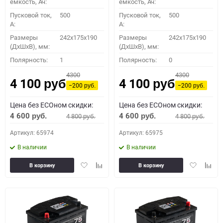
емкость, Ач:
емкость, Ач:
Пусковой ток,
500
Пусковой ток,
500
A:
A:
Размеры
242x175x190
Размеры
242x175x190
(ДхШхВ), мм:
(ДхШхВ), мм:
Полярность:
1
Полярность:
0
4300
4300
4 100
4 100
руб.
руб.
−200
−200
руб.
руб.
Цена без ECOном скидки:
Цена без ECOном скидки:
4 600
4 600
4 800
4 800
руб.
руб.
руб.
руб.
Артикул: 65974
Артикул: 65975
В наличии
В наличии
Добавить
Добавить
Добавить
Доба
В корзину
В корзину
в
к
в
к
избранное
сравнению
избранное
сравн