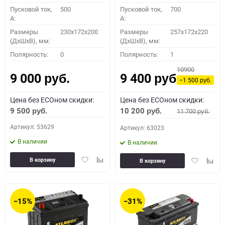
Пусковой ток,
500
Пусковой ток,
700
A:
A:
Размеры
230x172x200
Размеры
257x172x220
(ДхШхВ), мм:
(ДхШхВ), мм:
Полярность:
0
Полярность:
1
10900
9 000
9 400
руб.
руб.
−1 500
руб.
Цена без ECOном скидки:
Цена без ECOном скидки:
9 500
10 200
11 700
руб.
руб.
руб.
Артикул: 53629
Артикул: 63023
В наличии
В наличии
Добавить
Добавить
Добавить
Доба
В корзину
В корзину
в
к
в
к
избранное
сравнению
избранное
сравн
−15%
−31%