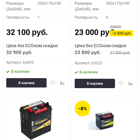
Размеры
353x175x190
Размеры
393x175x190
(ДхШхВ), мм:
(ДхШхВ), мм:
Полярность:
1
Полярность:
0
26500
32 100
23 000
руб.
руб.
−3 500
руб.
Цена без ECOном скидки:
Цена без ECOном скидки:
32 900
23 800
27 300
руб.
руб.
руб.
Артикул: 66895
Артикул: 63025
В наличии
В наличии
Добавить
Добавить
Добавить
Доба
В корзину
В корзину
в
к
в
к
избранное
сравнению
избранное
сравн
−8%