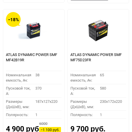
в
к
в
к
избранное
сравнению
избранное
сравн
−18%
ATLAS DYNAMIC POWER SMF
ATLAS DYNAMIC POWER SMF
MF42B19R
MF75D23FR
Номинальная
38
Номинальная
65
емкость, Ач:
емкость, Ач:
Пусковой ток,
370
Пусковой ток,
580
A:
A:
Размеры
187x127x220
Размеры
230x172x220
(ДхШхВ), мм:
(ДхШхВ), мм:
Полярность:
1
Полярность:
1
6000
4 900
9 700
руб.
руб.
−1 100
руб.