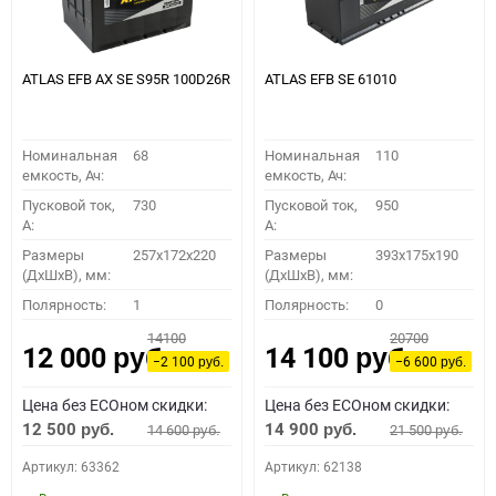
ATLAS EFB AX SE S95R 100D26R
ATLAS EFB SE 61010
Номинальная
68
Номинальная
110
емкость, Ач:
емкость, Ач:
Пусковой ток,
730
Пусковой ток,
950
A:
A:
Размеры
257x172x220
Размеры
393x175x190
(ДхШхВ), мм:
(ДхШхВ), мм:
Полярность:
1
Полярность:
0
14100
20700
12 000
14 100
руб.
руб.
−2 100
−6 600
руб.
руб.
Цена без ECOном скидки:
Цена без ECOном скидки:
12 500
14 900
14 600
21 500
руб.
руб.
руб.
руб.
Артикул: 63362
Артикул: 62138