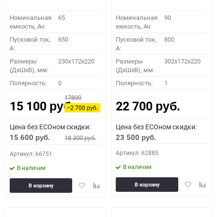
Номинальная
65
Номинальная
90
емкость, Ач:
емкость, Ач:
Пусковой ток,
650
Пусковой ток,
800
A:
A:
Размеры
230x172x220
Размеры
302x172x220
(ДхШхВ), мм:
(ДхШхВ), мм:
Полярность:
0
Полярность:
1
17800
15 100
22 700
руб.
руб.
−2 700
руб.
Цена без ECOном скидки:
Цена без ECOном скидки:
15 600
23 500
18 300
руб.
руб.
руб.
Артикул: 62885
Артикул: 66751
В наличии
В наличии
Добавить
Доба
Добавить
Добавить
В корзину
В корзину
в
к
в
к
избранное
сравн
избранное
сравнению