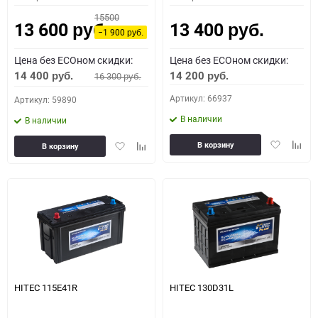
15500
13 600
13 400
руб.
руб.
−1 900
руб.
Цена без ECOном скидки:
Цена без ECOном скидки:
14 400
14 200
16 300
руб.
руб.
руб.
Артикул: 66937
Артикул: 59890
В наличии
В наличии
Добавить
Доба
Добавить
Добавить
В корзину
В корзину
в
к
в
к
избранное
сравн
избранное
сравнению
HITEC 115E41R
HITEC 130D31L