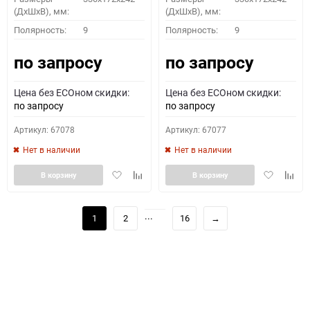
(ДхШхВ), мм:
(ДхШхВ), мм:
Полярность:
9
Полярность:
9
по запросу
по запросу
Цена без ECOном скидки:
Цена без ECOном скидки:
по запросу
по запросу
Артикул: 67078
Артикул: 67077
Нет в наличии
Нет в наличии
Добавить
Добавить
Добавить
Доба
В корзину
В корзину
в
к
в
к
избранное
сравнению
избранное
сравн
...
1
2
16
→