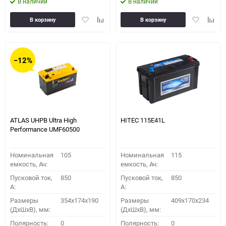
В наличии
В наличии
Добавить
Добавить
Добавить
Доба
В корзину
В корзину
в
к
в
к
избранное
сравнению
избранное
сравн
−12%
ATLAS UHPB Ultra High
HITEC 115E41L
Performance UMF60500
Номинальная
105
Номинальная
115
емкость, Ач:
емкость, Ач:
Пусковой ток,
850
Пусковой ток,
850
A:
A:
Размеры
354x174x190
Размеры
409x170x234
(ДхШхВ), мм:
(ДхШхВ), мм:
Полярность:
0
Полярность:
0