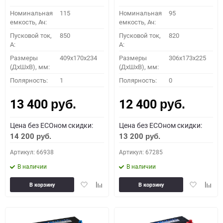
Номинальная
115
Номинальная
95
емкость, Ач:
емкость, Ач:
Пусковой ток,
850
Пусковой ток,
820
A:
A:
Размеры
409x170x234
Размеры
306x173x225
(ДхШхВ), мм:
(ДхШхВ), мм:
Полярность:
1
Полярность:
0
13 400
12 400
руб.
руб.
Цена без ECOном скидки:
Цена без ECOном скидки:
14 200
13 200
руб.
руб.
Артикул: 66938
Артикул: 67285
В наличии
В наличии
Добавить
Добавить
Добавить
Доба
В корзину
В корзину
в
к
в
к
избранное
сравнению
избранное
сравн