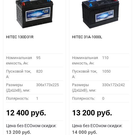
HITEC 130D31R
HITEC 31A-1000L
Номинальная
95
Номинальная
110
емкость, Ач:
емкость, Ач:
Пусковой ток,
820
Пусковой ток,
1050
A:
A:
Размеры
306x173x225
Размеры
330x172x242
(ДхШхВ), мм:
(ДхШхВ), мм:
Полярность:
1
Полярность:
0
12 400
13 200
руб.
руб.
Цена без ECOном скидки:
Цена без ECOном скидки:
13 200
14 000
руб.
руб.