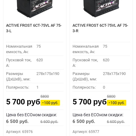
ACTIVE FROST 6СТ-75VL АF 75-
ACTIVE FROST 6СТ-75VL АF 75-
3-L
3-R
Номинальная
75
Номинальная
75
емкость, Ач:
емкость, Ач:
Пусковой ток,
620
Пусковой ток,
620
A:
A:
Размеры
278x175x190
Размеры
278x175x190
(ДхШхВ), мм:
(ДхШхВ), мм:
Полярность:
1
Полярность:
0
5800
5800
5 700
5 700
руб.
руб.
−100
−100
руб.
руб.
Цена без ECOном скидки:
Цена без ECOном скидки:
6 500
6 500
6 600
6 600
руб.
руб.
руб.
руб.
Артикул: 65976
Артикул: 65977