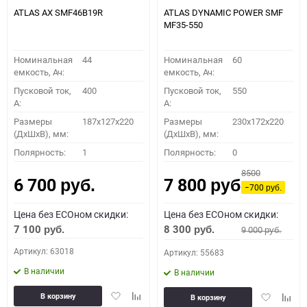
ATLAS AX SMF46B19R
ATLAS DYNAMIC POWER SMF
MF35-550
Номинальная
44
Номинальная
60
емкость, Ач:
емкость, Ач:
Пусковой ток,
400
Пусковой ток,
550
A:
A:
Размеры
187x127x220
Размеры
230x172x220
(ДхШхВ), мм:
(ДхШхВ), мм:
Полярность:
1
Полярность:
0
8500
6 700
7 800
руб.
руб.
−700
руб.
Цена без ECOном скидки:
Цена без ECOном скидки:
7 100
8 300
9 000
руб.
руб.
руб.
Артикул: 63018
Артикул: 55683
В наличии
В наличии
Добавить
Добавить
Добавить
Доба
В корзину
В корзину