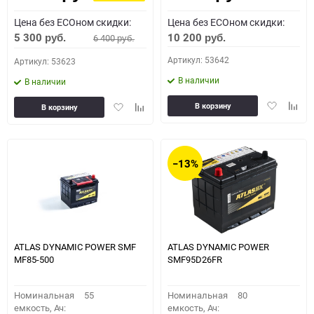
Цена без ECOном скидки:
Цена без ECOном скидки:
5 300
10 200
6 400
руб.
руб.
руб.
Артикул: 53642
Артикул: 53623
В наличии
В наличии
Добавить
Доба
Добавить
Добавить
В корзину
В корзину
в
к
в
к
избранное
сравн
избранное
сравнению
−13%
ATLAS DYNAMIC POWER SMF
ATLAS DYNAMIC POWER
MF85-500
SMF95D26FR
Номинальная
55
Номинальная
80
емкость, Ач:
емкость, Ач: