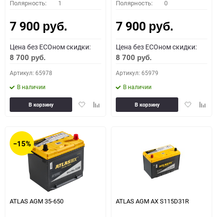
Полярность:
1
Полярность:
0
7 900
7 900
руб.
руб.
Цена без ECOном скидки:
Цена без ECOном скидки:
8 700
8 700
руб.
руб.
Артикул: 65978
Артикул: 65979
В наличии
В наличии
Добавить
Добавить
Добавить
Доба
В корзину
В корзину
в
к
в
к
избранное
сравнению
избранное
сравн
−15%
ATLAS AGM 35-650
ATLAS AGM AX S115D31R