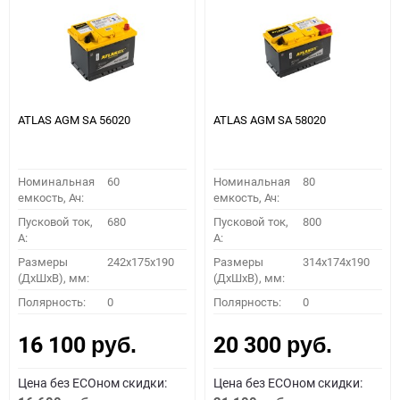
ATLAS AGM SA 56020
ATLAS AGM SA 58020
Номинальная
60
Номинальная
80
емкость, Ач:
емкость, Ач:
Пусковой ток,
680
Пусковой ток,
800
A:
A:
Размеры
242x175x190
Размеры
314x174x190
(ДхШхВ), мм:
(ДхШхВ), мм:
Полярность:
0
Полярность:
0
16 100
20 300
руб.
руб.
Цена без ECOном скидки:
Цена без ECOном скидки: