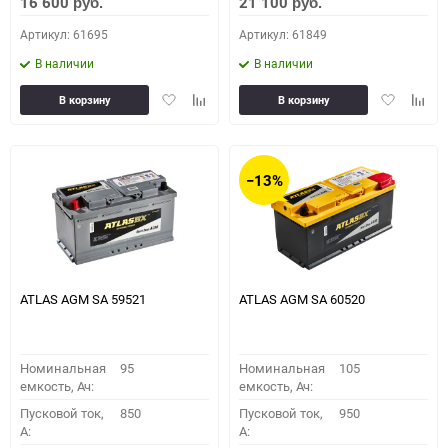
16 600
21 100
руб.
руб.
Артикул: 61695
Артикул: 61849
В наличии
В наличии
Добавить
Добавить
Добавить
Доба
В корзину
В корзину
в
к
в
к
избранное
сравнению
избранное
сравн
−13%
ATLAS AGM SA 59521
ATLAS AGM SA 60520
Номинальная
95
Номинальная
105
емкость, Ач:
емкость, Ач:
Пусковой ток,
850
Пусковой ток,
950
A:
A: