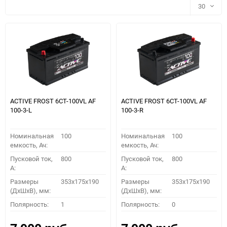
30
30
60
90
150
ACTIVE FROST 6СТ-100VL АF
ACTIVE FROST 6СТ-100VL АF
100-3-L
100-3-R
Номинальная
100
Номинальная
100
емкость, Ач:
емкость, Ач:
Пусковой ток,
800
Пусковой ток,
800
A:
A:
Размеры
353x175x190
Размеры
353x175x190
(ДхШхВ), мм:
(ДхШхВ), мм:
ПОДОБРАТЬ
Полярность:
1
Полярность:
0