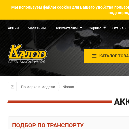
Мы используем файлы cookies для Вашего удобства пользов
подтвержд
Акции
Магазины
Покупателям
Сервис
Отзывы
КАТАЛОГ ТОВ
По марке и модели
Nissan
АК
ПО ТРАНСПОРТУ