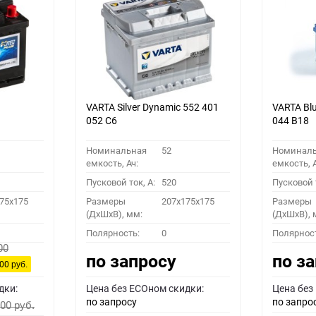
VARTA Silver Dynamic 552 401
VARTA Bl
052 C6
044 B18
Номинальная
52
Номинал
емкость, Ач:
емкость, А
Пусковой ток, A:
520
Пусковой т
75x175
Размеры
207x175x175
Размеры
(ДхШхВ), мм:
(ДхШхВ), 
Полярность:
0
Полярнос
00
по запросу
по з
400
руб.
дки:
Цена без ECOном скидки:
Цена без
по запросу
по запро
200
руб.