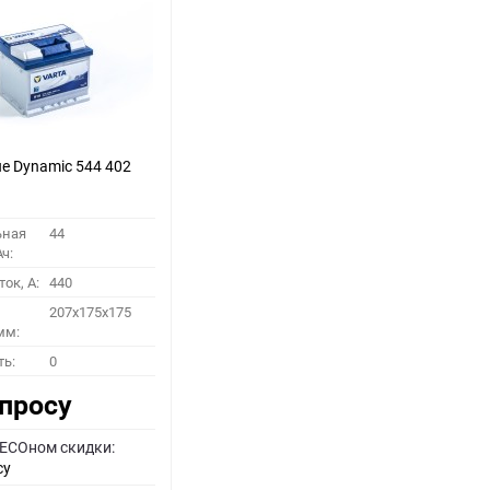
ue Dynamic 544 402
ьная
44
ч:
ок, A:
440
207x175x175
мм:
ть:
0
апросу
 ECOном скидки:
су