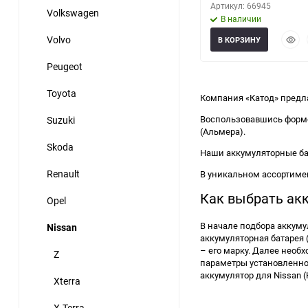
Артикул: 66945
Volkswagen
В наличии
Быст
Volvo
В КОРЗИНУ
прос
Peugeot
Toyota
Компания «Катод» предла
Воспользовавшись формо
Suzuki
(Альмера).
Skoda
Наши аккумуляторные ба
Renault
В уникальном ассортимен
Как выбрать акк
Opel
В начале подбора аккуму
Nissan
аккумуляторная батарея (
– его марку. Далее необ
Z
параметры установленного
аккумулятор для Nissan (
Xterra
X-Terra