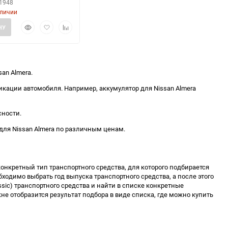
51948
аличии
Быстрый
Добавить
Добавить
НУ
просмотр
в
к
избранное
сравнению
an Almera.
ации автомобиля. Например, аккумулятор для Nissan Almera
сности.
для Nissan Almera по различным ценам.
онкретный тип транспортного средства, для которого подбирается
обходимо выбрать год выпуска транспортного средства, а после этого
sic) транспортного средства и найти в списке конкретные
кне отобразится результат подбора в виде списка, где можно купить