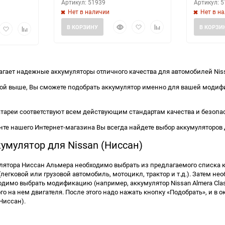
Артикул: 51939
Артикул: 
Нет в наличии
Нет в н
Быстрый
Добавить
Добавить
рый
Добавить
Добавить
В КОРЗИНУ
В КОРЗИ
просмотр
в
к
мотр
в
к
избранное
сравнению
избранное
сравнению
гает надежные аккумуляторы отличного качества для автомобилей Niss
й выше, Вы сможете подобрать аккумулятор именно для вашей модифик
тареи соответствуют всем действующим стандартам качества и безопа
те нашего Интернет-магазина Вы всегда найдете выбор аккумуляторов 
умулятор для Nissan (Ниссан)
лятора Ниссан Альмера необходимо выбрать из предлагаемого списка к
легковой или грузовой автомобиль, мотоцикл, трактор и т.д.). Затем не
ходимо выбрать модификацию (например, аккумулятор Nissan Almera Clas
 на нем двигателя. После этого надо нажать кнопку «Подобрать», и в о
Ниссан).