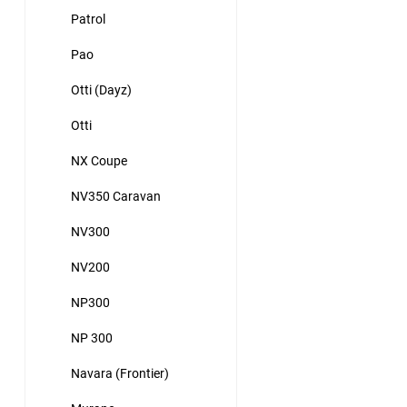
Patrol
Pao
Otti (Dayz)
Otti
NX Coupe
NV350 Caravan
NV300
NV200
NP300
NP 300
Navara (Frontier)