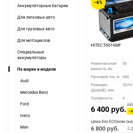
−6%
Аккумуляторные батареи
60
Для легковых авто
90
Для грузовых авто
150
Для мотоциклов
HITEC 55016MF
Специальные
аккумуляторы
Номинальная
50
емкость, Ач:
По марке и модели
Пусковой ток, A:
440
Audi
Размеры
207x1
(ДхШхВ), мм:
Mercedes Benz
Полярность:
0
Ford
68
6 400
руб.
−
Iveco
Цена без ECOном ски
Man
6 800
7 
руб.