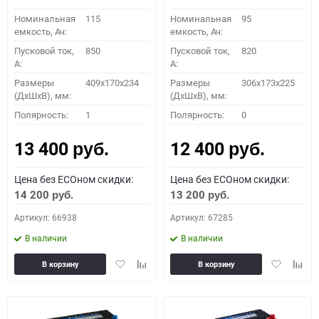
Номинальная
115
Номинальная
95
емкость, Ач:
емкость, Ач:
Пусковой ток,
850
Пусковой ток,
820
A:
A:
Размеры
409x170x234
Размеры
306x173x225
(ДхШхВ), мм:
(ДхШхВ), мм:
Полярность:
1
Полярность:
0
13 400
12 400
руб.
руб.
Цена без ECOном скидки:
Цена без ECOном скидки:
14 200
13 200
руб.
руб.
Артикул: 66938
Артикул: 67285
В наличии
В наличии
Добавить
Добавить
Добавить
Доба
В корзину
В корзину
в
к
в
к
избранное
сравнению
избранное
сравн