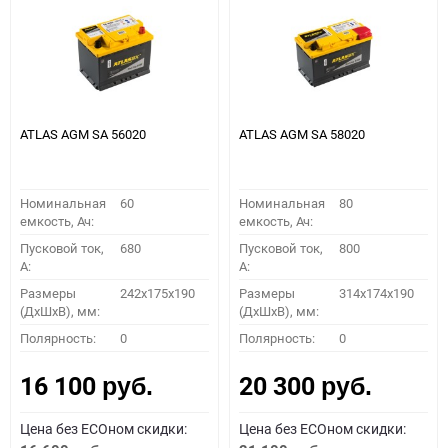
ATLAS AGM SA 56020
ATLAS AGM SA 58020
Номинальная
60
Номинальная
80
емкость, Ач:
емкость, Ач:
Пусковой ток,
680
Пусковой ток,
800
A:
A:
Размеры
242x175x190
Размеры
314x174x190
(ДхШхВ), мм:
(ДхШхВ), мм:
Полярность:
0
Полярность:
0
16 100
20 300
руб.
руб.
Цена без ECOном скидки:
Цена без ECOном скидки: