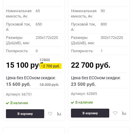
Номинальная
65
Номинальная
90
емкость, Ач:
емкость, Ач:
Пусковой ток,
650
Пусковой ток,
800
A:
A:
Размеры
230x172x220
Размеры
302x172x220
(ДхШхВ), мм:
(ДхШхВ), мм:
Полярность:
0
Полярность:
1
17800
15 100
22 700
руб.
руб.
−2 700
руб.
Цена без ECOном скидки:
Цена без ECOном скидки:
15 600
23 500
18 300
руб.
руб.
руб.
Артикул: 62885
Артикул: 66751
В наличии
В наличии
Добавить
Доба
Добавить
Добавить
В корзину
В корзину
в
к
в
к
избранное
сравн
избранное
сравнению