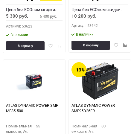
Цена без ECOном скидки:
Цена без ECOном скидки:
5 300
10 200
6 400
руб.
руб.
руб.
Артикул: 53642
Артикул: 53623
В наличии
В наличии
Добавить
Доба
Добавить
Добавить
В корзину
В корзину
в
к
в
к
избранное
сравн
избранное
сравнению
−13%
ATLAS DYNAMIC POWER SMF
ATLAS DYNAMIC POWER
MF85-500
SMF95D26FR
Номинальная
55
Номинальная
80
емкость, Ач:
емкость, Ач: