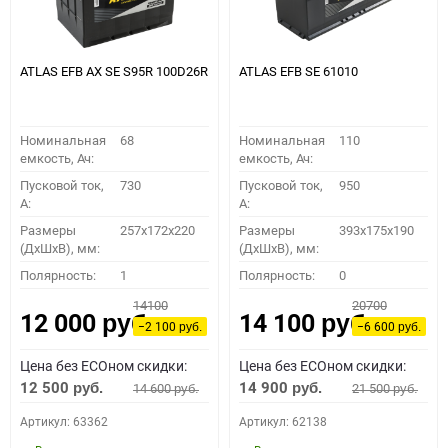
ATLAS EFB AX SE S95R 100D26R
ATLAS EFB SE 61010
Номинальная
68
Номинальная
110
емкость, Ач:
емкость, Ач:
Пусковой ток,
730
Пусковой ток,
950
A:
A:
Размеры
257x172x220
Размеры
393x175x190
(ДхШхВ), мм:
(ДхШхВ), мм:
Полярность:
1
Полярность:
0
14100
20700
12 000
14 100
руб.
руб.
−2 100
−6 600
руб.
руб.
Цена без ECOном скидки:
Цена без ECOном скидки:
12 500
14 900
14 600
21 500
руб.
руб.
руб.
руб.
Артикул: 63362
Артикул: 62138