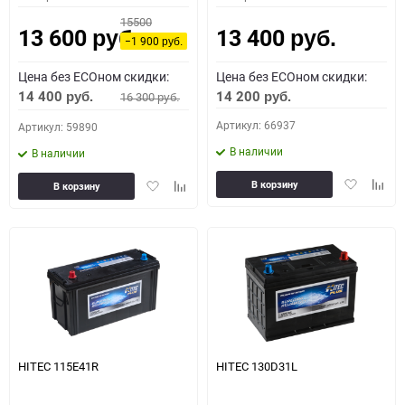
15500
13 600
13 400
руб.
руб.
−1 900
руб.
Цена без ECOном скидки:
Цена без ECOном скидки:
14 400
14 200
16 300
руб.
руб.
руб.
Артикул: 66937
Артикул: 59890
В наличии
В наличии
Добавить
Доба
Добавить
Добавить
В корзину
В корзину
в
к
в
к
избранное
сравн
избранное
сравнению
HITEC 115E41R
HITEC 130D31L