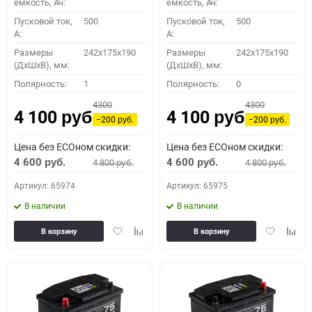
емкость, Ач:
емкость, Ач:
Пусковой ток,
500
Пусковой ток,
500
A:
A:
Размеры
242x175x190
Размеры
242x175x190
(ДхШхВ), мм:
(ДхШхВ), мм:
Полярность:
1
Полярность:
0
4300
4300
4 100
4 100
руб.
руб.
−200
−200
руб.
руб.
Цена без ECOном скидки:
Цена без ECOном скидки:
4 600
4 600
4 800
4 800
руб.
руб.
руб.
руб.
Артикул: 65974
Артикул: 65975
В наличии
В наличии
Добавить
Добавить
Добавить
Доба
В корзину
В корзину
в
к
в
к
избранное
сравнению
избранное
сравн