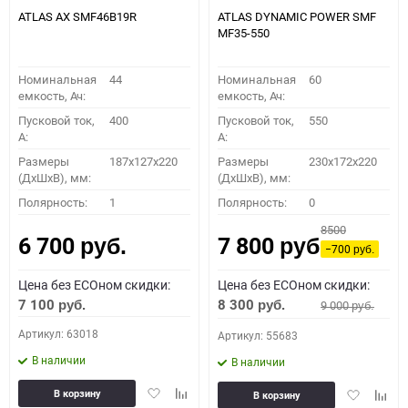
ATLAS AX SMF46B19R
ATLAS DYNAMIC POWER SMF
MF35-550
Номинальная
44
Номинальная
60
емкость, Ач:
емкость, Ач:
Пусковой ток,
400
Пусковой ток,
550
A:
A:
Размеры
187x127x220
Размеры
230x172x220
(ДхШхВ), мм:
(ДхШхВ), мм:
Полярность:
1
Полярность:
0
8500
6 700
7 800
руб.
руб.
−700
руб.
Цена без ECOном скидки:
Цена без ECOном скидки:
7 100
8 300
9 000
руб.
руб.
руб.
Артикул: 63018
Артикул: 55683
В наличии
В наличии
Добавить
Добавить
Добавить
Доба
В корзину
В корзину