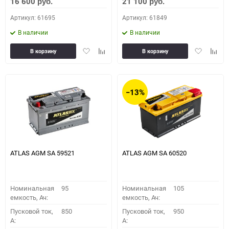
16 600
21 100
руб.
руб.
Артикул: 61695
Артикул: 61849
В наличии
В наличии
Добавить
Добавить
Добавить
Доба
В корзину
В корзину
в
к
в
к
избранное
сравнению
избранное
сравн
−13%
ATLAS AGM SA 59521
ATLAS AGM SA 60520
Номинальная
95
Номинальная
105
емкость, Ач:
емкость, Ач:
Пусковой ток,
850
Пусковой ток,
950
A:
A: