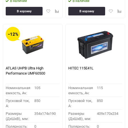
В наличии
В наличии
Добавить
Добавить
Добавить
Доба
В корзину
В корзину
в
к
в
к
избранное
сравнению
избранное
сравн
−12%
ATLAS UHPB Ultra High
HITEC 115E41L
Performance UMF60500
Номинальная
105
Номинальная
115
емкость, Ач:
емкость, Ач:
Пусковой ток,
850
Пусковой ток,
850
A:
A:
Размеры
354x174x190
Размеры
409x170x234
(ДхШхВ), мм:
(ДхШхВ), мм:
Полярность:
0
Полярность:
0