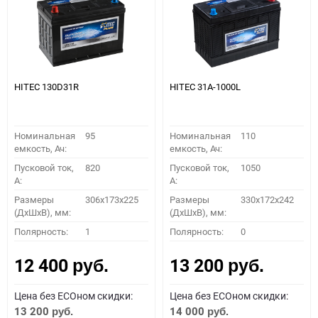
HITEC 130D31R
HITEC 31A-1000L
Номинальная
95
Номинальная
110
емкость, Ач:
емкость, Ач:
Пусковой ток,
820
Пусковой ток,
1050
A:
A:
Размеры
306x173x225
Размеры
330x172x242
(ДхШхВ), мм:
(ДхШхВ), мм:
Полярность:
1
Полярность:
0
12 400
13 200
руб.
руб.
Цена без ECOном скидки:
Цена без ECOном скидки:
13 200
14 000
руб.
руб.