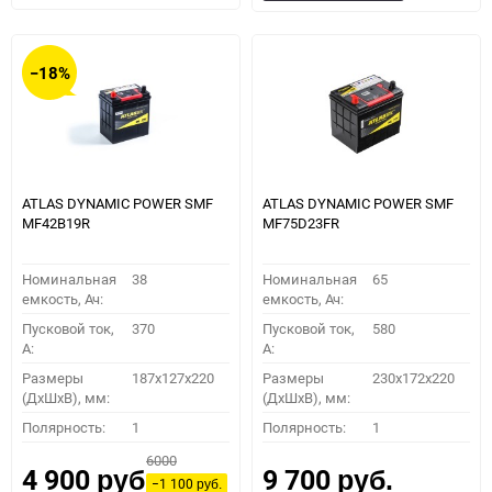
в
к
в
к
избранное
сравнению
избранное
сравн
−18%
ATLAS DYNAMIC POWER SMF
ATLAS DYNAMIC POWER SMF
MF42B19R
MF75D23FR
Номинальная
38
Номинальная
65
емкость, Ач:
емкость, Ач:
Пусковой ток,
370
Пусковой ток,
580
A:
A:
Размеры
187x127x220
Размеры
230x172x220
(ДхШхВ), мм:
(ДхШхВ), мм:
Полярность:
1
Полярность:
1
6000
4 900
9 700
руб.
руб.
−1 100
руб.