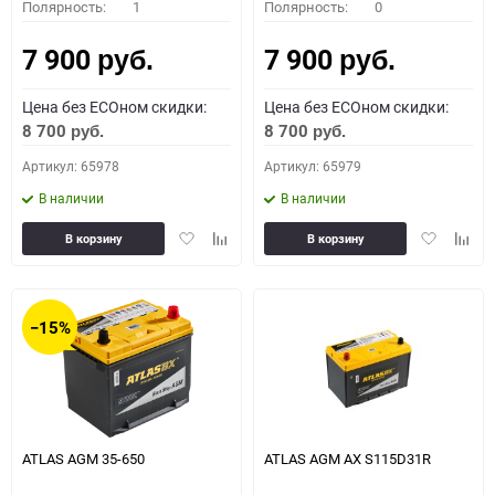
Полярность:
1
Полярность:
0
7 900
7 900
руб.
руб.
Цена без ECOном скидки:
Цена без ECOном скидки:
8 700
8 700
руб.
руб.
Артикул: 65978
Артикул: 65979
В наличии
В наличии
Добавить
Добавить
Добавить
Доба
В корзину
В корзину
в
к
в
к
избранное
сравнению
избранное
сравн
−15%
ATLAS AGM 35-650
ATLAS AGM AX S115D31R