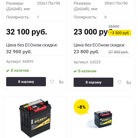
Размеры
353x175x190
Размеры
393x175x190
(ДхШхВ), мм:
(ДхШхВ), мм:
Полярность:
1
Полярность:
0
26500
32 100
23 000
руб.
руб.
−3 500
руб.
Цена без ECOном скидки:
Цена без ECOном скидки:
32 900
23 800
27 300
руб.
руб.
руб.
Артикул: 66895
Артикул: 63025
В наличии
В наличии
Добавить
Добавить
Добавить
Доба
В корзину
В корзину
в
к
в
к
избранное
сравнению
избранное
сравн
−8%