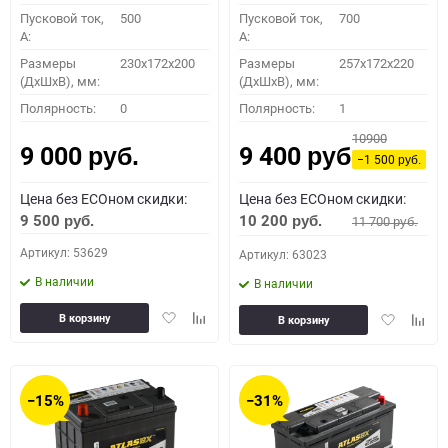
Пусковой ток,
500
Пусковой ток,
700
A:
A:
Размеры
230x172x200
Размеры
257x172x220
(ДхШхВ), мм:
(ДхШхВ), мм:
Полярность:
0
Полярность:
1
10900
9 000
9 400
руб.
руб.
−1 500
руб.
Цена без ECOном скидки:
Цена без ECOном скидки:
9 500
10 200
11 700
руб.
руб.
руб.
Артикул: 53629
Артикул: 63023
В наличии
В наличии
Добавить
Добавить
Добавить
Доба
В корзину
В корзину
в
к
в
к
избранное
сравнению
избранное
сравн
−15%
−31%