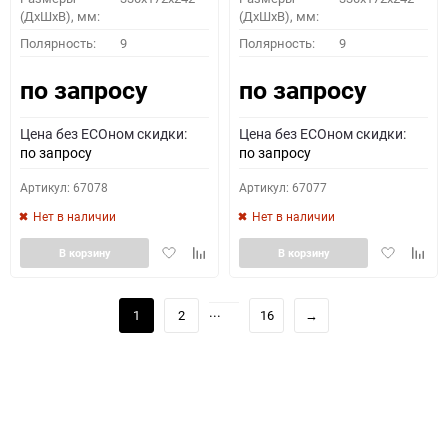
(ДхШхВ), мм:
(ДхШхВ), мм:
Полярность:
9
Полярность:
9
по запросу
по запросу
Цена без ECOном скидки:
Цена без ECOном скидки:
по запросу
по запросу
Артикул: 67078
Артикул: 67077
Нет в наличии
Нет в наличии
Добавить
Добавить
Добавить
Доба
В корзину
В корзину
в
к
в
к
избранное
сравнению
избранное
сравн
...
1
2
16
→