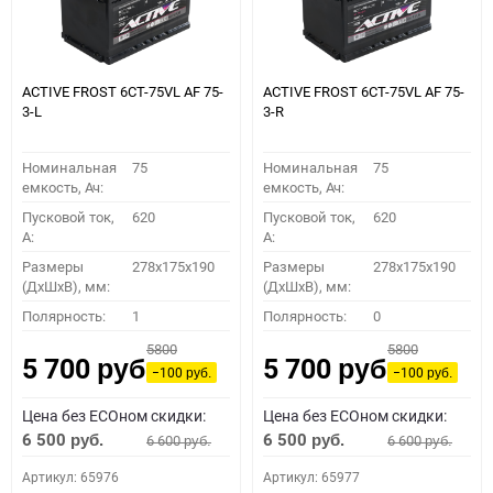
ACTIVE FROST 6СТ-75VL АF 75-
ACTIVE FROST 6СТ-75VL АF 75-
3-L
3-R
Номинальная
75
Номинальная
75
емкость, Ач:
емкость, Ач:
Пусковой ток,
620
Пусковой ток,
620
A:
A:
Размеры
278x175x190
Размеры
278x175x190
(ДхШхВ), мм:
(ДхШхВ), мм:
Полярность:
1
Полярность:
0
5800
5800
5 700
5 700
руб.
руб.
−100
−100
руб.
руб.
Цена без ECOном скидки:
Цена без ECOном скидки:
6 500
6 500
6 600
6 600
руб.
руб.
руб.
руб.
Артикул: 65976
Артикул: 65977