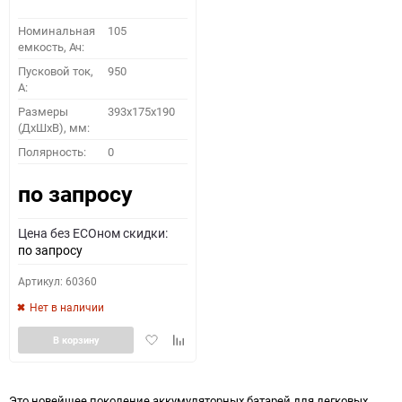
Номинальная
105
емкость, Ач:
Пусковой ток,
950
A:
Размеры
393x175x190
(ДхШхВ), мм:
Полярность:
0
по запросу
Цена без ECOном скидки:
по запросу
Артикул: 60360
Нет в наличии
Добавить
Добавить
В корзину
в
к
избранное
сравнению
Это новейшее поколение аккумуляторных батарей для легковых