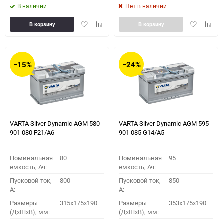
В наличии
Нет в наличии
Добавить
Добавить
Добавить
Доба
В корзину
В корзину
в
к
в
к
избранное
сравнению
избранное
сравн
−15%
−24%
VARTA Silver Dynamic AGM 580
VARTA Silver Dynamic AGM 595
901 080 F21/A6
901 085 G14/A5
Номинальная
80
Номинальная
95
емкость, Ач:
емкость, Ач:
Пусковой ток,
800
Пусковой ток,
850
A:
A:
Размеры
315x175x190
Размеры
353x175x190
(ДхШхВ), мм:
(ДхШхВ), мм: