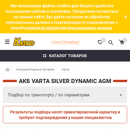
Мы используем файлы cookies для Вашего удобства
пользования сайтом и аналитики. Продолжая оставаться
на нашем сайте, Вы даёте согласие на обработку
персональных данных и подтверждаете ознакомление с
нашей
политикой обработки персональных данных.
0
0
Санкт-Петербург
КАТАЛОГ ТОВАРОВ
Аккумуляторные батареи
Varta
АКБ VARTA SILVER DYNAMIC AGM
Подбор по транспорту / по параметрам
Результаты подбора носят ориентировочной характер и
ПО ПАРАМЕТРАМ
ПО ТРАНСПОРТУ
требуют подтверждения у наших специалистов