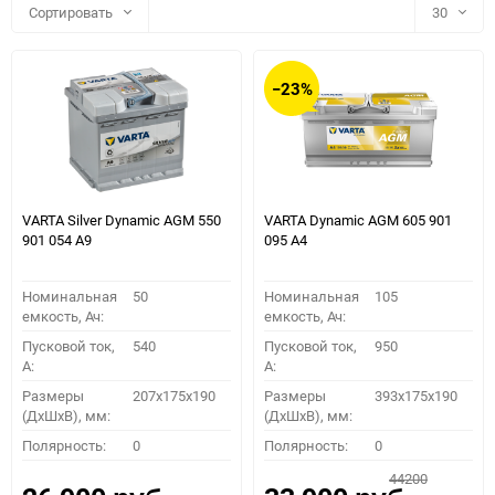
Сортировать
30
30
−23%
60
90
150
VARTA Silver Dynamic AGM 550
VARTA Dynamic AGM 605 901
901 054 A9
095 A4
Номинальная
50
Номинальная
105
емкость, Ач:
емкость, Ач:
Пусковой ток,
540
Пусковой ток,
950
A:
A:
Размеры
207x175x190
Размеры
393x175x190
(ДхШхВ), мм:
(ДхШхВ), мм:
ПОДОБРАТЬ
Полярность:
0
Полярность:
0
44200