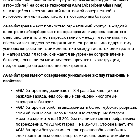
автомобилей на основе
технологии AGM (Absorbent Glass Mat)
,
являющейся на сегодняшний день самой совершенной в
изготовлении свинцово-кислотных стартерных батарей.
AGM-батареи
имеют полностью герметичный корпус, а жидкий
электролит абсорбирован в сепараторах из микроволокнистого
стекловолокна, плотно запрессованных между пластинами, что
обеспечивает надежное удержание электролита. Благодаря этому
ускоряются реакции взаимодействия между кислотой электролита
и материалом пластин, снижается внутреннее сопротивление
батареи, повышается механическая прочность конструкции,
предотвращается расслоение электролита.
AGM-батареи имеют совершенно уникальные эксплуатационные
свойства
:
AGM-батареи выдерживают в 3-4 раза больше циклов
разряда-заряда, чем обычные свинцово- кислотные
стартерные батареи.
AGM-батареи способны выдерживать более глубокие разряды:
если обычные свинцово-кислотные стартерные батареи
можно разряжать на 15-20% без возникновения необратимых
повреждений, то AGM-батареи – на 35-40%. Это означает, что
AGM-батареи без участия генератора способны снабжать
электропитанием более энергоемкие системы автомобиля.