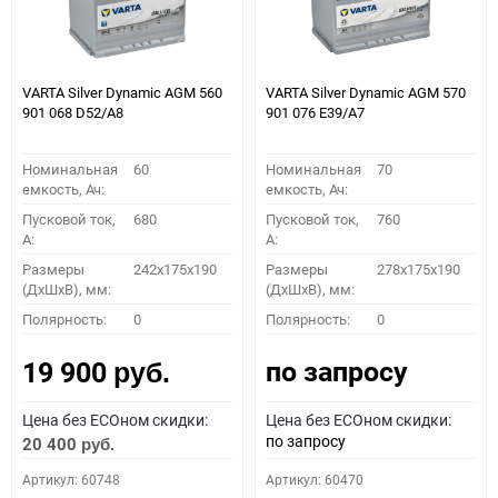
VARTA Silver Dynamic AGM 560
VARTA Silver Dynamic AGM 570
901 068 D52/A8
901 076 E39/A7
Номинальная
60
Номинальная
70
емкость, Ач:
емкость, Ач:
Пусковой ток,
680
Пусковой ток,
760
A:
A:
Размеры
242x175x190
Размеры
278x175x190
(ДхШхВ), мм:
(ДхШхВ), мм:
Полярность:
0
Полярность:
0
по запросу
19 900
руб.
Цена без ECOном скидки:
Цена без ECOном скидки:
по запросу
20 400
руб.
Артикул: 60748
Артикул: 60470