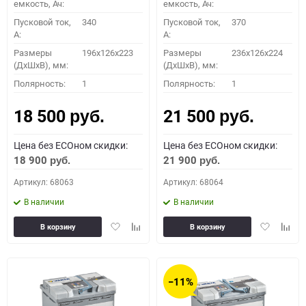
емкость, Ач:
емкость, Ач:
Пусковой ток,
340
Пусковой ток,
370
A:
A:
Размеры
196х126х223
Размеры
236x126x224
(ДхШхВ), мм:
(ДхШхВ), мм:
Полярность:
1
Полярность:
1
18 500
21 500
руб.
руб.
Цена без ECOном скидки:
Цена без ECOном скидки:
18 900
21 900
руб.
руб.
Артикул: 68063
Артикул: 68064
В наличии
В наличии
Добавить
Добавить
Добавить
Доба
В корзину
В корзину
в
к
в
к
избранное
сравнению
избранное
сравн
−11%