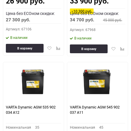
26 900
33 900
Как определить полярность?
руб.
руб.
−10 300
руб.
Цена без ECOном скидки:
Цена без ECOном скидки:
0 - обратная
1 - прямая
3 - обратная
4 - прямая
27 300
34 700
45 000
руб.
руб.
руб.
Артикул: 67106
Артикул: 67968
В наличии
В наличии
Добавить
Добавить
Добавить
Доба
В корзину
В корзину
в
к
в
к
избранное
сравнению
избранное
сравн
VARTA Dynamic AGM 535 902
VARTA Dynamic AGM 545 902
034 A12
037 A11
Номинальная
35
Номинальная
45