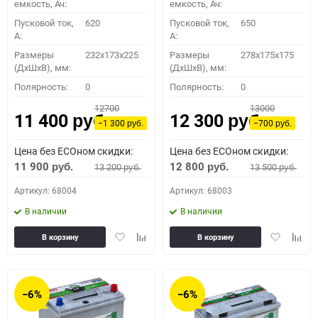
емкость, Ач:
емкость, Ач:
Пусковой ток,
620
Пусковой ток,
650
A:
A:
Размеры
232x173x225
Размеры
278х175х175
(ДхШхВ), мм:
(ДхШхВ), мм:
Полярность:
0
Полярность:
0
12700
13000
11 400
12 300
руб.
руб.
−1 300
−700
руб.
руб.
Цена без ECOном скидки:
Цена без ECOном скидки:
11 900
12 800
13 200
13 500
руб.
руб.
руб.
руб.
Артикул: 68004
Артикул: 68003
В наличии
В наличии
Добавить
Добавить
Добавить
Доба
В корзину
В корзину
в
к
в
к
избранное
сравнению
избранное
сравн
−6%
−6%