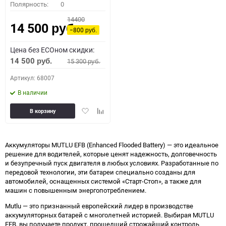
Полярность:
0
14400
14 500
руб.
−800
руб.
Цена без ECOном скидки:
14 500
15 300
руб.
руб.
Артикул: 68007
В наличии
Добавить
Добавить
В корзину
в
к
избранное
сравнению
Аккумуляторы MUTLU EFB (Enhanced Flooded Battery) — это идеальное
решение для водителей, которые ценят надежность, долговечность
и безупречный пуск двигателя в любых условиях. Разработанные по
передовой технологии, эти батареи специально созданы для
автомобилей, оснащенных системой «Старт-Стоп», а также для
машин с повышенным энергопотреблением.
Mutlu — это признанный европейский лидер в производстве
аккумуляторных батарей с многолетней историей. Выбирая MUTLU
EFB, вы получаете продукт, прошедший строжайший контроль