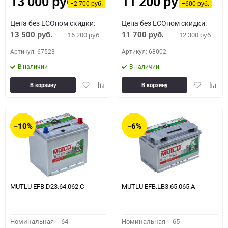
13 000
11 200
Как определить полярность?
руб.
руб.
−2 700
−600
руб.
руб.
Цена без ECOном скидки:
Цена без ECOном скидки:
0 - обратная
1 - прямая
3 - обратная
4 - прямая
13 500
11 700
16 200
12 300
руб.
руб.
руб.
руб.
Артикул: 67523
Артикул: 68002
В наличии
В наличии
Добавить
Добавить
Добавить
Доба
В корзину
В корзину
в
к
в
к
избранное
сравнению
избранное
сравн
−10%
−6%
MUTLU EFB.D23.64.062.C
MUTLU EFB.LB3.65.065.A
Номинальная
64
Номинальная
65