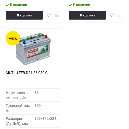
В наличии
В наличии
Добавить
Добавить
Добавить
Доба
В корзину
В корзину
в
к
в
к
избранное
сравнению
избранное
сравн
−6%
MUTLU EFB.D31.86.080.C
Номинальная
86
емкость, Ач:
Пусковой ток,
800
A:
Размеры
306x175x224
(ДхШхВ), мм: