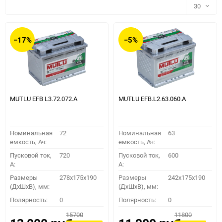
30
30
−17%
−5%
60
90
150
MUTLU EFB L3.72.072.A
MUTLU EFB.L2.63.060.A
Номинальная
72
Номинальная
63
емкость, Ач:
емкость, Ач:
Пусковой ток,
720
Пусковой ток,
600
A:
A:
Размеры
278x175x190
Размеры
242х175х190
(ДхШхВ), мм:
(ДхШхВ), мм:
ПОДОБРАТЬ
Полярность:
0
Полярность:
0
15700
11800