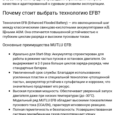
качества и адаптированный к суровым условиям эксплуатации.
Почему стоит выбрать технологию EFB?
Технология EFB (Enhanced Flooded Battery) — это эволюционный шаг
между классическими свинцово-кислотными аккумуляторами и高
端ными AGM. Она отличается повышенной устойчивостью к
глубоким циклам разряда и высоким пусковым токам.
Основные преимущества MUTLU EFB:
Идеально для Start-Stop: Аккумулятор спроектирован для
работы в режиме частых пусков и остановок двигателя. Он
выдерживает в 2-3 раза больше циклов заряда-разряда, чем
стандартные батареи.
Увеличенный срок службы: Благодаря использованию
усиленных пластин и специальной технологии «утолщенной
пасты», аккумулятор устойчив к сульфатации и коррозии, что
значительно продлевает его ресурс.
Высокая пусковая мощность: Обеспечивает уверенный запуск
двигателя даже при низких температурах (до -30°C).
Модельный ряд MUTLU EFB обладает высокими показателями
пускового тока (CCA/EN), гарантируя мгновенную реакцию.
Полная герметичность и безопасность: Усовершенствованная
система рекомбинации газов предотвращает утечку