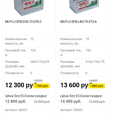
MUTLU EFB.D26.72.076.C
MUTLU EFB.LB4.75.073.A
Номинальная
72
Номинальная
75
емкость, Ач:
емкость, Ач:
Пусковой ток,
720
Пусковой ток,
730
A:
A:
Размеры
260х173х225
Размеры
315х175х175
(ДхШхВ), мм:
(ДхШхВ), мм:
Полярность:
0
Полярность:
0
13000
14400
12 300
13 600
руб.
руб.
−700
−800
руб.
руб.
Цена без ECOном скидки:
Цена без ECOном скидки:
12 800
14 400
13 500
15 200
руб.
руб.
руб.
руб.
Артикул: 68005
Артикул: 68006