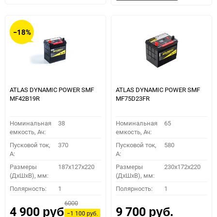
в
к
в
к
избранное
сравнению
избранное
сравн
−18%
ATLAS DYNAMIC POWER SMF
ATLAS DYNAMIC POWER SMF
MF42B19R
MF75D23FR
Номинальная
38
Номинальная
65
емкость, Ач:
емкость, Ач:
Пусковой ток,
370
Пусковой ток,
580
A:
A:
Размеры
187x127x220
Размеры
230x172x220
(ДхШхВ), мм:
(ДхШхВ), мм:
Полярность:
1
Полярность:
1
6000
4 900
9 700
руб.
руб.
−1 100
руб.