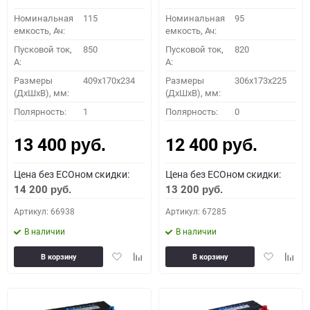
Номинальная
115
Номинальная
95
емкость, Ач:
емкость, Ач:
Пусковой ток,
850
Пусковой ток,
820
A:
A:
Размеры
409x170x234
Размеры
306x173x225
(ДхШхВ), мм:
(ДхШхВ), мм:
Полярность:
1
Полярность:
0
13 400
12 400
руб.
руб.
Цена без ECOном скидки:
Цена без ECOном скидки:
14 200
13 200
руб.
руб.
Артикул: 66938
Артикул: 67285
В наличии
В наличии
Добавить
Добавить
Добавить
Доба
В корзину
В корзину
в
к
в
к
избранное
сравнению
избранное
сравн