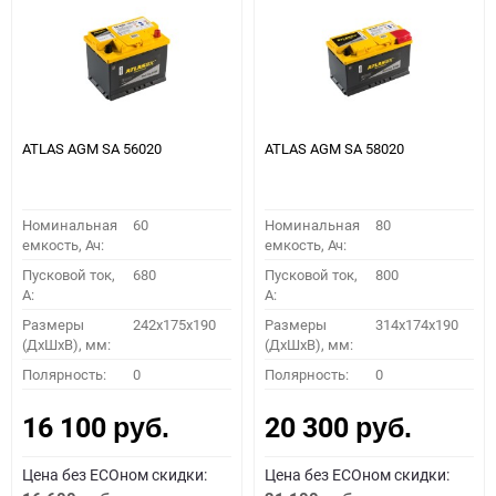
ATLAS AGM SA 56020
ATLAS AGM SA 58020
Номинальная
60
Номинальная
80
емкость, Ач:
емкость, Ач:
Пусковой ток,
680
Пусковой ток,
800
A:
A:
Размеры
242x175x190
Размеры
314x174x190
(ДхШхВ), мм:
(ДхШхВ), мм:
Полярность:
0
Полярность:
0
16 100
20 300
руб.
руб.
Цена без ECOном скидки:
Цена без ECOном скидки: