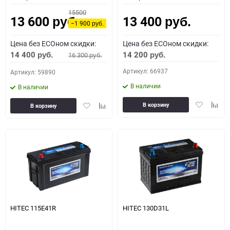
15500
13 600
13 400
руб.
руб.
−1 900
руб.
Цена без ECOном скидки:
Цена без ECOном скидки:
14 400
14 200
16 300
руб.
руб.
руб.
Артикул: 66937
Артикул: 59890
В наличии
В наличии
Добавить
Доба
Добавить
Добавить
В корзину
В корзину
в
к
в
к
избранное
сравн
избранное
сравнению
HITEC 115E41R
HITEC 130D31L