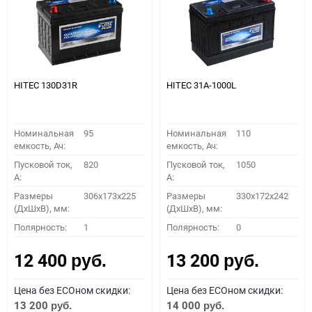
HITEC 130D31R
HITEC 31A-1000L
Номинальная
95
Номинальная
110
емкость, Ач:
емкость, Ач:
Пусковой ток,
820
Пусковой ток,
1050
A:
A:
Размеры
306x173x225
Размеры
330x172x242
(ДхШхВ), мм:
(ДхШхВ), мм:
Полярность:
1
Полярность:
0
12 400
13 200
руб.
руб.
Цена без ECOном скидки:
Цена без ECOном скидки:
13 200
14 000
руб.
руб.