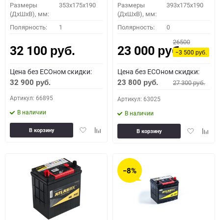
Размеры
353x175x190
Размеры
393x175x190
(ДхШхВ), мм:
(ДхШхВ), мм:
Полярность:
1
Полярность:
0
26500
32 100
23 000
руб.
руб.
−3 500
руб.
Цена без ECOном скидки:
Цена без ECOном скидки:
32 900
23 800
27 300
руб.
руб.
руб.
Артикул: 66895
Артикул: 63025
В наличии
В наличии
Добавить
Добавить
Добавить
Доба
В корзину
В корзину
в
к
в
к
избранное
сравнению
избранное
сравн
−8%