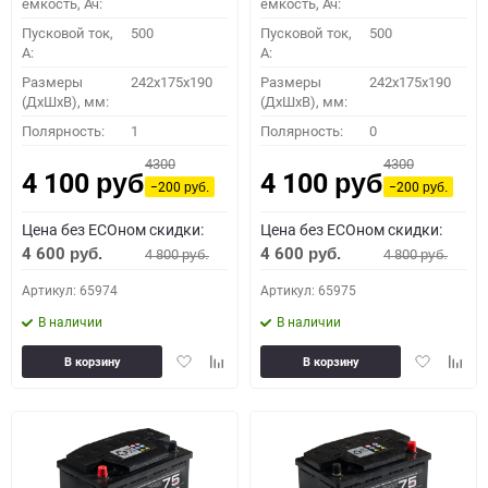
емкость, Ач:
емкость, Ач:
Пусковой ток,
500
Пусковой ток,
500
A:
A:
Размеры
242x175x190
Размеры
242x175x190
(ДхШхВ), мм:
(ДхШхВ), мм:
Полярность:
1
Полярность:
0
4300
4300
4 100
4 100
руб.
руб.
−200
−200
руб.
руб.
Цена без ECOном скидки:
Цена без ECOном скидки:
4 600
4 600
4 800
4 800
руб.
руб.
руб.
руб.
Артикул: 65974
Артикул: 65975
В наличии
В наличии
Добавить
Добавить
Добавить
Доба
В корзину
В корзину
в
к
в
к
избранное
сравнению
избранное
сравн