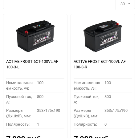
30
30
60
90
150
ACTIVE FROST 6СТ-100VL АF
ACTIVE FROST 6СТ-100VL АF
100-3-L
100-3-R
Номинальная
100
Номинальная
100
емкость, Ач:
емкость, Ач:
Пусковой ток,
800
Пусковой ток,
800
A:
A:
Размеры
353x175x190
Размеры
353x175x190
(ДхШхВ), мм:
(ДхШхВ), мм:
ПОДОБРАТЬ
Полярность:
1
Полярность:
0