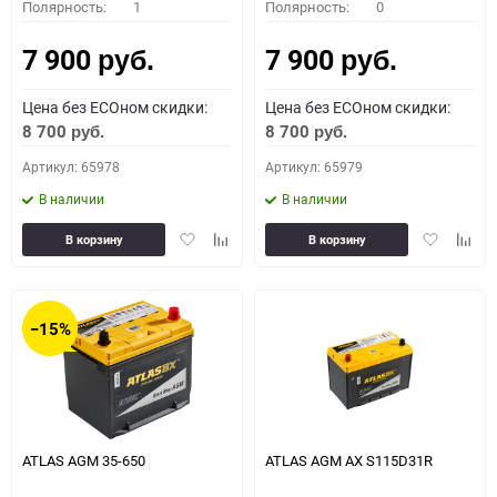
Полярность:
1
Полярность:
0
7 900
7 900
руб.
руб.
Цена без ECOном скидки:
Цена без ECOном скидки:
8 700
8 700
руб.
руб.
Артикул: 65978
Артикул: 65979
В наличии
В наличии
Добавить
Добавить
Добавить
Доба
В корзину
В корзину
в
к
в
к
избранное
сравнению
избранное
сравн
−15%
ATLAS AGM 35-650
ATLAS AGM AX S115D31R