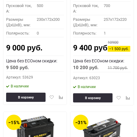
Пусковой ток,
500
Пусковой ток,
700
A:
A:
Размеры
230x172x200
Размеры
257x172x220
(ДхШхВ), мм:
(ДхШхВ), мм:
Полярность:
0
Полярность:
1
10900
9 000
9 400
руб.
руб.
−1 500
руб.
Цена без ECOном скидки:
Цена без ECOном скидки:
9 500
10 200
11 700
руб.
руб.
руб.
Артикул: 53629
Артикул: 63023
В наличии
В наличии
Добавить
Добавить
Добавить
Доба
В корзину
В корзину
в
к
в
к
избранное
сравнению
избранное
сравн
−15%
−31%