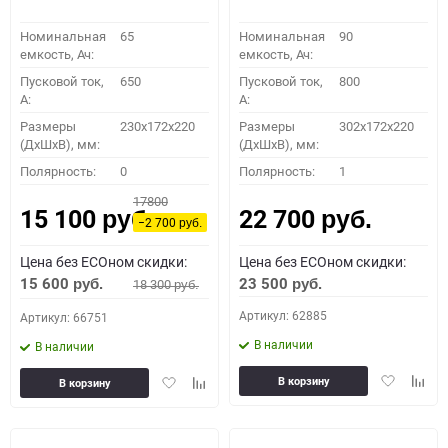
Номинальная
65
Номинальная
90
емкость, Ач:
емкость, Ач:
Пусковой ток,
650
Пусковой ток,
800
A:
A:
Размеры
230x172x220
Размеры
302x172x220
(ДхШхВ), мм:
(ДхШхВ), мм:
Полярность:
0
Полярность:
1
17800
15 100
22 700
руб.
руб.
−2 700
руб.
Цена без ECOном скидки:
Цена без ECOном скидки:
15 600
23 500
18 300
руб.
руб.
руб.
Артикул: 62885
Артикул: 66751
В наличии
В наличии
Добавить
Доба
Добавить
Добавить
В корзину
В корзину
в
к
в
к
избранное
сравн
избранное
сравнению