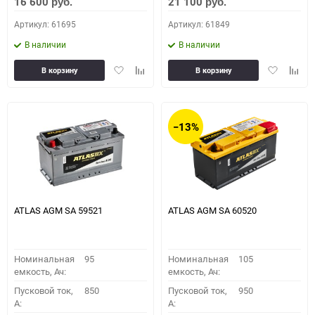
16 600
21 100
руб.
руб.
Артикул: 61695
Артикул: 61849
В наличии
В наличии
Добавить
Добавить
Добавить
Доба
В корзину
В корзину
в
к
в
к
избранное
сравнению
избранное
сравн
−13%
ATLAS AGM SA 59521
ATLAS AGM SA 60520
Номинальная
95
Номинальная
105
емкость, Ач:
емкость, Ач:
Пусковой ток,
850
Пусковой ток,
950
A:
A: