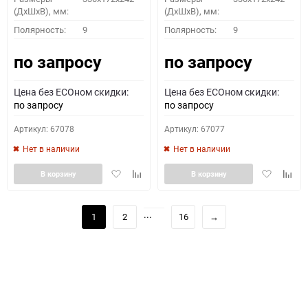
(ДхШхВ), мм:
(ДхШхВ), мм:
Полярность:
9
Полярность:
9
по запросу
по запросу
Цена без ECOном скидки:
Цена без ECOном скидки:
по запросу
по запросу
Артикул: 67078
Артикул: 67077
Нет в наличии
Нет в наличии
Добавить
Добавить
Добавить
Доба
В корзину
В корзину
в
к
в
к
избранное
сравнению
избранное
сравн
...
1
2
16
→