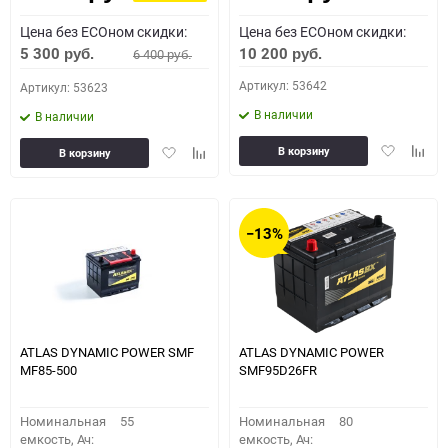
Цена без ECOном скидки:
Цена без ECOном скидки:
5 300
10 200
6 400
руб.
руб.
руб.
Артикул: 53642
Артикул: 53623
В наличии
В наличии
Добавить
Доба
Добавить
Добавить
В корзину
В корзину
в
к
в
к
избранное
сравн
избранное
сравнению
−13%
ATLAS DYNAMIC POWER SMF
ATLAS DYNAMIC POWER
MF85-500
SMF95D26FR
Номинальная
55
Номинальная
80
емкость, Ач:
емкость, Ач: