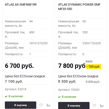
ATLAS AX SMF46B19R
ATLAS DYNAMIC POWER SMF
MF35-550
Номинальная
44
Номинальная
60
емкость, Ач:
емкость, Ач:
Пусковой ток,
400
Пусковой ток,
550
A:
A:
Размеры
187x127x220
Размеры
230x172x220
(ДхШхВ), мм:
(ДхШхВ), мм:
Полярность:
1
Полярность:
0
8500
6 700
7 800
руб.
руб.
−700
руб.
Цена без ECOном скидки:
Цена без ECOном скидки:
7 100
8 300
9 000
руб.
руб.
руб.
Артикул: 63018
Артикул: 55683
В наличии
В наличии
Добавить
Добавить
Добавить
Доба
В корзину
В корзину