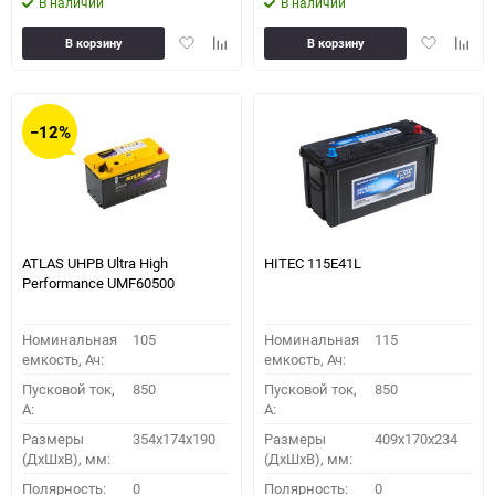
В наличии
В наличии
Добавить
Добавить
Добавить
Доба
В корзину
В корзину
в
к
в
к
избранное
сравнению
избранное
сравн
−12%
ATLAS UHPB Ultra High
HITEC 115E41L
Performance UMF60500
Номинальная
105
Номинальная
115
емкость, Ач:
емкость, Ач:
Пусковой ток,
850
Пусковой ток,
850
A:
A:
Размеры
354x174x190
Размеры
409x170x234
(ДхШхВ), мм:
(ДхШхВ), мм:
Полярность:
0
Полярность:
0