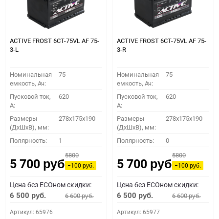
ACTIVE FROST 6СТ-75VL АF 75-
ACTIVE FROST 6СТ-75VL АF 75-
3-L
3-R
Номинальная
75
Номинальная
75
емкость, Ач:
емкость, Ач:
Пусковой ток,
620
Пусковой ток,
620
A:
A:
Размеры
278x175x190
Размеры
278x175x190
(ДхШхВ), мм:
(ДхШхВ), мм:
Полярность:
1
Полярность:
0
5800
5800
5 700
5 700
руб.
руб.
−100
−100
руб.
руб.
Цена без ECOном скидки:
Цена без ECOном скидки:
6 500
6 500
6 600
6 600
руб.
руб.
руб.
руб.
Артикул: 65976
Артикул: 65977