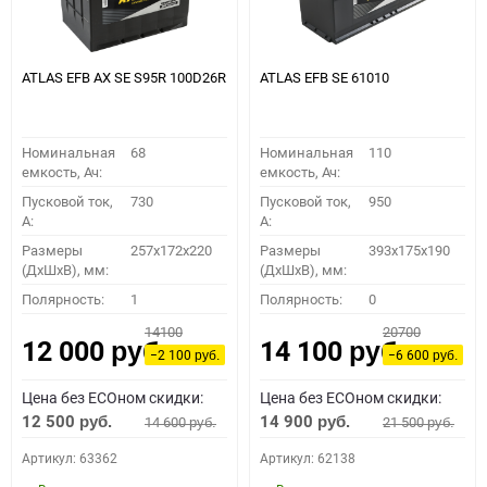
ATLAS EFB AX SE S95R 100D26R
ATLAS EFB SE 61010
Номинальная
68
Номинальная
110
емкость, Ач:
емкость, Ач:
Пусковой ток,
730
Пусковой ток,
950
A:
A:
Размеры
257x172x220
Размеры
393x175x190
(ДхШхВ), мм:
(ДхШхВ), мм:
Полярность:
1
Полярность:
0
14100
20700
12 000
14 100
руб.
руб.
−2 100
−6 600
руб.
руб.
Цена без ECOном скидки:
Цена без ECOном скидки:
12 500
14 900
14 600
21 500
руб.
руб.
руб.
руб.
Артикул: 63362
Артикул: 62138