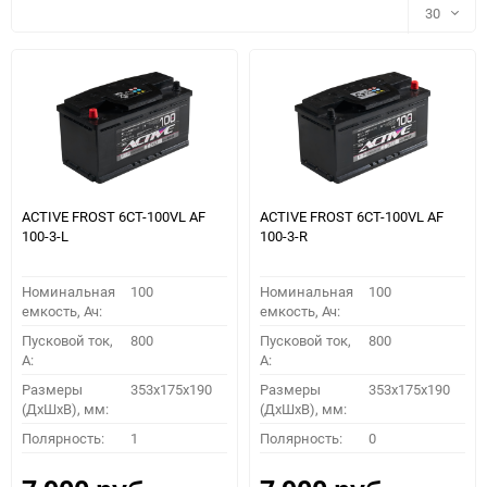
30
30
60
90
150
ACTIVE FROST 6СТ-100VL АF
ACTIVE FROST 6СТ-100VL АF
100-3-L
100-3-R
Номинальная
100
Номинальная
100
емкость, Ач:
емкость, Ач:
Пусковой ток,
800
Пусковой ток,
800
A:
A:
Размеры
353x175x190
Размеры
353x175x190
(ДхШхВ), мм:
(ДхШхВ), мм:
ПОДОБРАТЬ
Полярность:
1
Полярность:
0