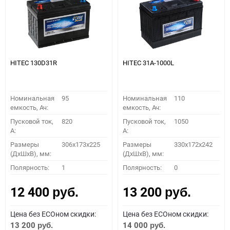
HITEC 130D31R
HITEC 31A-1000L
Номинальная
95
Номинальная
110
емкость, Ач:
емкость, Ач:
Пусковой ток,
820
Пусковой ток,
1050
A:
A:
Размеры
306x173x225
Размеры
330x172x242
(ДхШхВ), мм:
(ДхШхВ), мм:
Полярность:
1
Полярность:
0
12 400
13 200
руб.
руб.
Цена без ECOном скидки:
Цена без ECOном скидки:
13 200
14 000
руб.
руб.