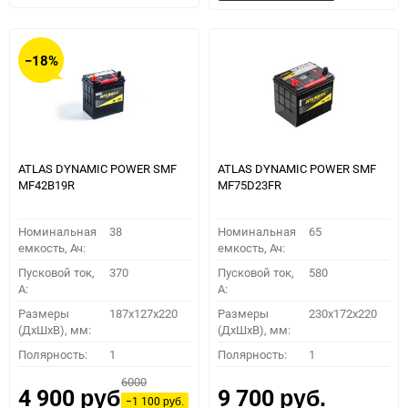
в
к
в
к
избранное
сравнению
избранное
сравн
−18%
ATLAS DYNAMIC POWER SMF
ATLAS DYNAMIC POWER SMF
MF42B19R
MF75D23FR
Номинальная
38
Номинальная
65
емкость, Ач:
емкость, Ач:
Пусковой ток,
370
Пусковой ток,
580
A:
A:
Размеры
187x127x220
Размеры
230x172x220
(ДхШхВ), мм:
(ДхШхВ), мм:
Полярность:
1
Полярность:
1
6000
4 900
9 700
руб.
руб.
−1 100
руб.