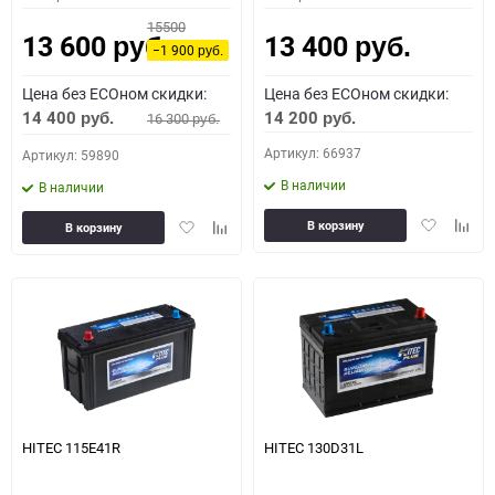
15500
13 600
13 400
руб.
руб.
−1 900
руб.
Цена без ECOном скидки:
Цена без ECOном скидки:
14 400
14 200
16 300
руб.
руб.
руб.
Артикул: 66937
Артикул: 59890
В наличии
В наличии
Добавить
Доба
Добавить
Добавить
В корзину
В корзину
в
к
в
к
избранное
сравн
избранное
сравнению
HITEC 115E41R
HITEC 130D31L