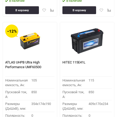
В наличии
В наличии
Добавить
Добавить
Добавить
Доба
В корзину
В корзину
в
к
в
к
избранное
сравнению
избранное
сравн
−12%
ATLAS UHPB Ultra High
HITEC 115E41L
Performance UMF60500
Номинальная
105
Номинальная
115
емкость, Ач:
емкость, Ач:
Пусковой ток,
850
Пусковой ток,
850
A:
A:
Размеры
354x174x190
Размеры
409x170x234
(ДхШхВ), мм:
(ДхШхВ), мм:
Полярность:
0
Полярность:
0