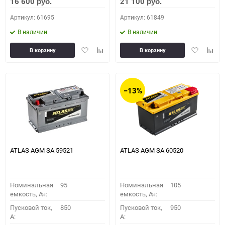
16 600
21 100
руб.
руб.
Артикул: 61695
Артикул: 61849
В наличии
В наличии
Добавить
Добавить
Добавить
Доба
В корзину
В корзину
в
к
в
к
избранное
сравнению
избранное
сравн
−13%
ATLAS AGM SA 59521
ATLAS AGM SA 60520
Номинальная
95
Номинальная
105
емкость, Ач:
емкость, Ач:
Пусковой ток,
850
Пусковой ток,
950
A:
A: