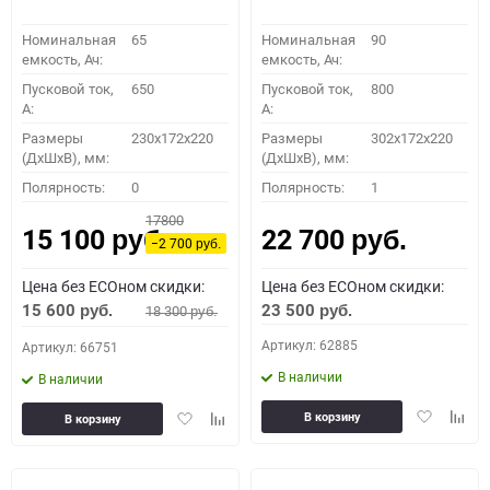
Номинальная
65
Номинальная
90
емкость, Ач:
емкость, Ач:
Пусковой ток,
650
Пусковой ток,
800
A:
A:
Размеры
230x172x220
Размеры
302x172x220
(ДхШхВ), мм:
(ДхШхВ), мм:
Полярность:
0
Полярность:
1
17800
15 100
22 700
руб.
руб.
−2 700
руб.
Цена без ECOном скидки:
Цена без ECOном скидки:
15 600
23 500
18 300
руб.
руб.
руб.
Артикул: 62885
Артикул: 66751
В наличии
В наличии
Добавить
Доба
Добавить
Добавить
В корзину
В корзину
в
к
в
к
избранное
сравн
избранное
сравнению