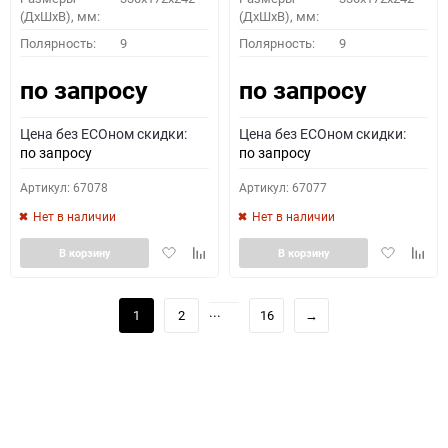
(ДхШхВ), мм:
(ДхШхВ), мм:
Полярность:
9
Полярность:
9
по запросу
по запросу
Цена без ECOном скидки:
Цена без ECOном скидки:
по запросу
по запросу
Артикул: 67078
Артикул: 67077
Нет в наличии
Нет в наличии
Добавить
Добавить
Добавить
Доба
В корзину
В корзину
в
к
в
к
избранное
сравнению
избранное
сравн
...
1
2
16
→