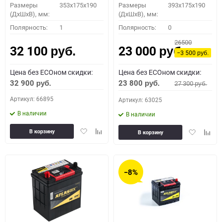
Размеры
353x175x190
Размеры
393x175x190
(ДхШхВ), мм:
(ДхШхВ), мм:
Полярность:
1
Полярность:
0
26500
32 100
23 000
руб.
руб.
−3 500
руб.
Цена без ECOном скидки:
Цена без ECOном скидки:
32 900
23 800
27 300
руб.
руб.
руб.
Артикул: 66895
Артикул: 63025
В наличии
В наличии
Добавить
Добавить
Добавить
Доба
В корзину
В корзину
в
к
в
к
избранное
сравнению
избранное
сравн
−8%