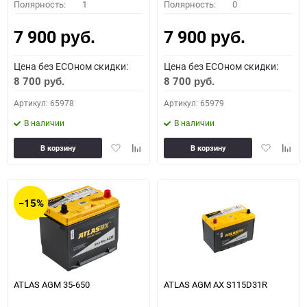
Полярность:
1
Полярность:
0
7 900
7 900
руб.
руб.
Цена без ECOном скидки:
Цена без ECOном скидки:
8 700
8 700
руб.
руб.
Артикул: 65978
Артикул: 65979
В наличии
В наличии
Добавить
Добавить
Добавить
Доба
В корзину
В корзину
в
к
в
к
избранное
сравнению
избранное
сравн
−15%
ATLAS AGM 35-650
ATLAS AGM AX S115D31R