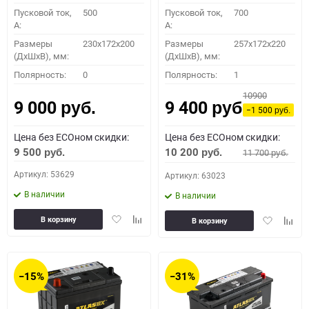
Пусковой ток,
500
Пусковой ток,
700
A:
A:
Размеры
230x172x200
Размеры
257x172x220
(ДхШхВ), мм:
(ДхШхВ), мм:
Полярность:
0
Полярность:
1
10900
9 000
9 400
руб.
руб.
−1 500
руб.
Цена без ECOном скидки:
Цена без ECOном скидки:
9 500
10 200
11 700
руб.
руб.
руб.
Артикул: 53629
Артикул: 63023
В наличии
В наличии
Добавить
Добавить
Добавить
Доба
В корзину
В корзину
в
к
в
к
избранное
сравнению
избранное
сравн
−15%
−31%