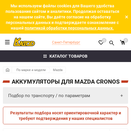
Мы используем файлы cookies для Вашего удобства
пользования сайтом и аналитики. Продолжая оставаться
на нашем сайте, Вы даёте согласие на обработку
персональных данных и подтверждаете ознакомление с
нашей
политикой обработки персональных данных.
0
0
Санкт-Петербург
КАТАЛОГ ТОВАРОВ
По марке и модели
Mazda
АККУМУЛЯТОРЫ ДЛЯ MAZDA CRONOS
Подбор по транспорту / по параметрам
Результаты подбора носят ориентировочной характер и
ПО ПАРАМЕТРАМ
ПО ТРАНСПОРТУ
требуют подтверждения у наших специалистов