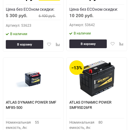
Цена без ECOном скидки:
Цена без ECOном скидки:
5 300
10 200
6 400
руб.
руб.
руб.
Артикул: 53642
Артикул: 53623
В наличии
В наличии
Добавить
Доба
Добавить
Добавить
В корзину
В корзину
в
к
в
к
избранное
сравн
избранное
сравнению
−13%
ATLAS DYNAMIC POWER SMF
ATLAS DYNAMIC POWER
MF85-500
SMF95D26FR
Номинальная
55
Номинальная
80
емкость, Ач:
емкость, Ач: