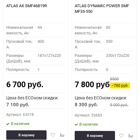
ATLAS AX SMF46B19R
ATLAS DYNAMIC POWER SMF
MF35-550
Номинальная
44
Номинальная
60
емкость, Ач:
емкость, Ач:
Пусковой ток,
400
Пусковой ток,
550
A:
A:
Размеры
187x127x220
Размеры
230x172x220
(ДхШхВ), мм:
(ДхШхВ), мм:
Полярность:
1
Полярность:
0
8500
6 700
7 800
руб.
руб.
−700
руб.
Цена без ECOном скидки:
Цена без ECOном скидки:
7 100
8 300
9 000
руб.
руб.
руб.
Артикул: 63018
Артикул: 55683
В наличии
В наличии
Добавить
Добавить
Добавить
Доба
В корзину
В корзину