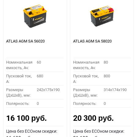
ATLAS AGM SA 56020
ATLAS AGM SA 58020
Номинальная
60
Номинальная
80
емкость, Ач:
емкость, Ач:
Пусковой ток,
680
Пусковой ток,
800
A:
A:
Размеры
242x175x190
Размеры
314x174x190
(ДхШхВ), мм:
(ДхШхВ), мм:
Полярность:
0
Полярность:
0
16 100
20 300
руб.
руб.
Цена без ECOном скидки:
Цена без ECOном скидки: