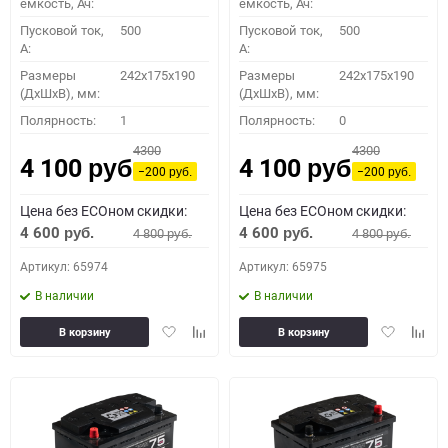
емкость, Ач:
емкость, Ач:
Пусковой ток,
500
Пусковой ток,
500
A:
A:
Размеры
242x175x190
Размеры
242x175x190
(ДхШхВ), мм:
(ДхШхВ), мм:
Полярность:
1
Полярность:
0
4300
4300
4 100
4 100
руб.
руб.
−200
−200
руб.
руб.
Цена без ECOном скидки:
Цена без ECOном скидки:
4 600
4 600
4 800
4 800
руб.
руб.
руб.
руб.
Артикул: 65974
Артикул: 65975
В наличии
В наличии
Добавить
Добавить
Добавить
Доба
В корзину
В корзину
в
к
в
к
избранное
сравнению
избранное
сравн