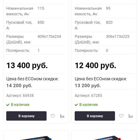
Номинальная
115
Номинальная
95
емкость, Ач:
емкость, Ач:
Пусковой ток,
850
Пусковой ток,
820
A:
A:
Размеры
409x170x234
Размеры
306x173x225
(ДхШхВ), мм:
(ДхШхВ), мм:
Полярность:
1
Полярность:
0
13 400
12 400
руб.
руб.
Цена без ECOном скидки:
Цена без ECOном скидки:
14 200
13 200
руб.
руб.
Артикул: 66938
Артикул: 67285
В наличии
В наличии
Добавить
Добавить
Добавить
Доба
В корзину
В корзину
в
к
в
к
избранное
сравнению
избранное
сравн