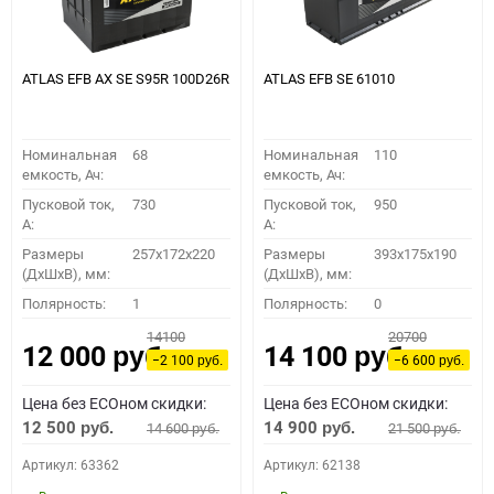
ATLAS EFB AX SE S95R 100D26R
ATLAS EFB SE 61010
Номинальная
68
Номинальная
110
емкость, Ач:
емкость, Ач:
Пусковой ток,
730
Пусковой ток,
950
A:
A:
Размеры
257x172x220
Размеры
393x175x190
(ДхШхВ), мм:
(ДхШхВ), мм:
Полярность:
1
Полярность:
0
14100
20700
12 000
14 100
руб.
руб.
−2 100
−6 600
руб.
руб.
Цена без ECOном скидки:
Цена без ECOном скидки:
12 500
14 900
14 600
21 500
руб.
руб.
руб.
руб.
Артикул: 63362
Артикул: 62138