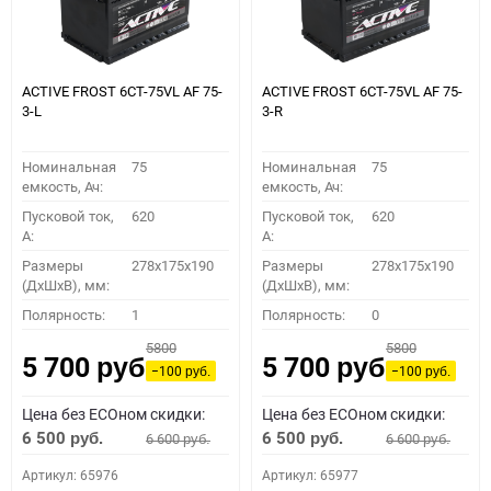
ACTIVE FROST 6СТ-75VL АF 75-
ACTIVE FROST 6СТ-75VL АF 75-
3-L
3-R
Номинальная
75
Номинальная
75
емкость, Ач:
емкость, Ач:
Пусковой ток,
620
Пусковой ток,
620
A:
A:
Размеры
278x175x190
Размеры
278x175x190
(ДхШхВ), мм:
(ДхШхВ), мм:
Полярность:
1
Полярность:
0
5800
5800
5 700
5 700
руб.
руб.
−100
−100
руб.
руб.
Цена без ECOном скидки:
Цена без ECOном скидки:
6 500
6 500
6 600
6 600
руб.
руб.
руб.
руб.
Артикул: 65976
Артикул: 65977