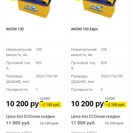
АКОМ 100
АКОМ 100 Евро
Номинальная
100
Номинальная
100
емкость, Ач:
емкость, Ач:
Пусковой ток,
920
Пусковой ток,
920
A:
A:
Размеры
353x175x190
Размеры
353x175x190
(ДхШхВ), мм:
(ДхШхВ), мм:
Полярность:
1
Полярность:
0
12300
12300
10 200
10 200
руб.
руб.
−2 100
−2 100
руб.
руб.
Цена без ECOном скидки:
Цена без ECOном скидки:
11 000
11 000
13 100
13 100
руб.
руб.
руб.
руб.
Артикул: 64011
Артикул: 64012