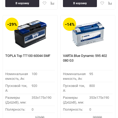
Добавить
Добавить
Добавить
Доба
В корзину
В корзину
в
к
в
к
избранное
сравнению
избранное
сравн
−29%
−14%
TOPLA Top TT100 60044 SMF
VARTA Blue Dynamic 595 402
080 G3
Номинальная
100
Номинальная
95
емкость, Ач:
емкость, Ач:
Пусковой ток,
920
Пусковой ток,
800
A:
A:
Размеры
353x175x190
Размеры
353x175x190
(ДхШхВ), мм:
(ДхШхВ), мм:
Полярность:
0
Полярность:
0
17100
20200