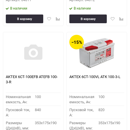
В наличии
В наличии
Добавить
Добавить
Добавить
Доба
В корзину
В корзину
в
к
в
к
избранное
сравнению
избранное
сравн
−15%
АКТЕХ 6СТ-100EFB ATEFB 100-
АКТЕХ 6СТ-100VL АТК 100-3-L
3-R
Номинальная
100
Номинальная
100
емкость, Ач:
емкость, Ач:
Пусковой ток,
840
Пусковой ток,
820
A:
A:
Размеры
353x175x190
Размеры
353x175x190
(ДхШхВ), мм:
(ДхШхВ), мм: