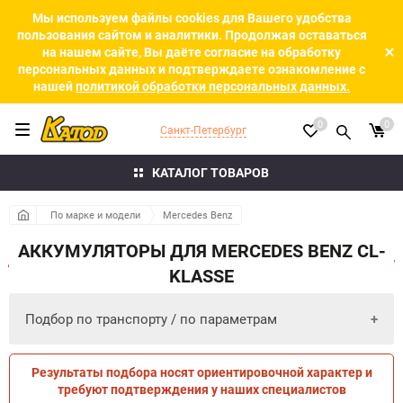
Мы используем файлы cookies для Вашего удобства
пользования сайтом и аналитики. Продолжая оставаться
на нашем сайте, Вы даёте согласие на обработку
персональных данных и подтверждаете ознакомление с
нашей
политикой обработки персональных данных.
0
0
Санкт-Петербург
КАТАЛОГ ТОВАРОВ
По марке и модели
Mercedes Benz
АККУМУЛЯТОРЫ ДЛЯ MERCEDES BENZ CL-
KLASSE
Подбор по транспорту / по параметрам
Результаты подбора носят ориентировочной характер и
ПО ПАРАМЕТРАМ
ПО ТРАНСПОРТУ
требуют подтверждения у наших специалистов