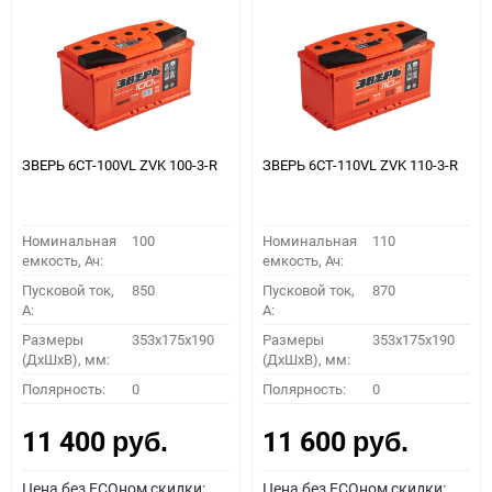
ЗВЕРЬ 6СТ-100VL ZVK 100-3-R
ЗВЕРЬ 6СТ-110VL ZVK 110-3-R
Номинальная
100
Номинальная
110
емкость, Ач:
емкость, Ач:
Пусковой ток,
850
Пусковой ток,
870
A:
A:
Размеры
353x175x190
Размеры
353x175x190
(ДхШхВ), мм:
(ДхШхВ), мм:
Полярность:
0
Полярность:
0
11 400
11 600
руб.
руб.
Цена без ECOном скидки:
Цена без ECOном скидки: