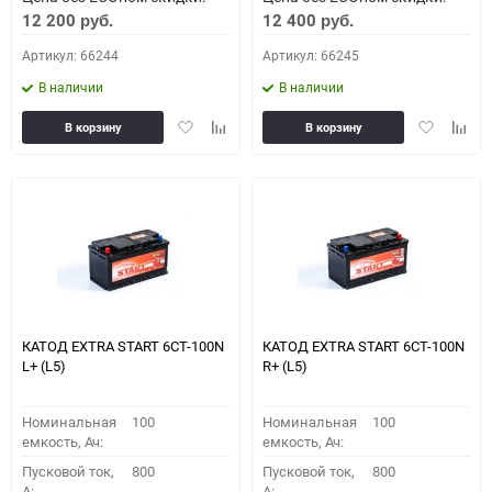
12 200
12 400
руб.
руб.
Артикул: 66244
Артикул: 66245
В наличии
В наличии
Добавить
Добавить
Добавить
Доба
В корзину
В корзину
в
к
в
к
избранное
сравнению
избранное
сравн
КАТОД EXTRA START 6СТ-100N
КАТОД EXTRA START 6СТ-100N
L+ (L5)
R+ (L5)
Номинальная
100
Номинальная
100
емкость, Ач:
емкость, Ач:
Пусковой ток,
800
Пусковой ток,
800
A:
A: