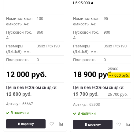
L5.95.090.A
Номинальная
100
Номинальная
95
емкость, Ач:
емкость, Ач:
Пусковой ток,
860
Пусковой ток,
900
A:
A:
Размеры
353x175x190
Размеры
353x175x190
(ДхШхВ), мм:
(ДхШхВ), мм:
Полярность:
0
Полярность:
0
25900
12 000
18 900
руб.
руб.
−7 000
руб.
Цена без ECOном скидки:
Цена без ECOном скидки:
12 800
19 700
26 700
руб.
руб.
руб.
Артикул: 66667
Артикул: 62903
В наличии
В наличии
Добавить
Добавить
Добавить
Доба
В корзину
В корзину
в
к
в
к
избранное
сравнению
избранное
сравн