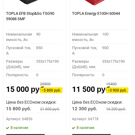
TOPLA EFB Stop&Go TSG90
TOPLA Energy E100H 60044
59088 SMF
Номинальная
90
Номинальная
100
емкость, Ач:
емкость, Ач:
Пусковой ток,
850
Пусковой ток,
900
A:
A:
Размеры
353x175x190
Размеры
353x175x190
(ДхШхВ), мм:
(ДхШхВ), мм:
Полярность:
0
Полярность:
0
20800
15400
15 000
11 500
руб.
руб.
−5 800
−3 900
руб.
руб.
Цена без ECOном скидки:
Цена без ECOном скидки:
15 800
12 300
21 600
16 200
руб.
руб.
руб.
руб.
Артикул: 64856
Артикул: 64778
В наличии
В наличии