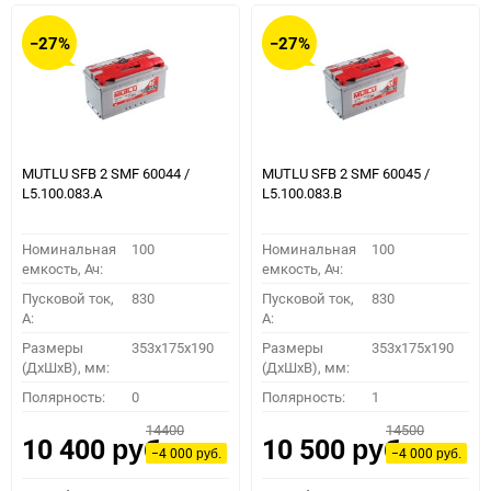
−27%
−27%
MUTLU SFB 2 SMF 60044 /
MUTLU SFB 2 SMF 60045 /
L5.100.083.A
L5.100.083.B
Номинальная
100
Номинальная
100
емкость, Ач:
емкость, Ач:
Пусковой ток,
830
Пусковой ток,
830
A:
A:
Размеры
353x175x190
Размеры
353x175x190
(ДхШхВ), мм:
(ДхШхВ), мм:
Полярность:
0
Полярность:
1
14400
14500
10 400
10 500
руб.
руб.
−4 000
−4 000
руб.
руб.