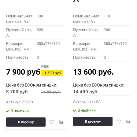
3-R
Номинальная
100
Номинальная
110
емкость, Ач:
емкость, Ач:
Пусковой ток,
820
Пусковой ток,
900
A:
A:
Размеры
353x175x190
Размеры
353x175x190
(ДхШхВ), мм:
(ДхШхВ), мм:
Полярность:
0
Полярность:
0
9400
7 900
13 600
руб.
руб.
−1 500
руб.
Цена без ECOном скидки:
Цена без ECOном скидки:
8 700
14 400
10 200
руб.
руб.
руб.
Артикул: 67737
Артикул: 65973
В наличии
В наличии
Добавить
Доба
Добавить
Добавить
В корзину
В корзину
в
к
в
к
избранное
сравн
избранное
сравнению