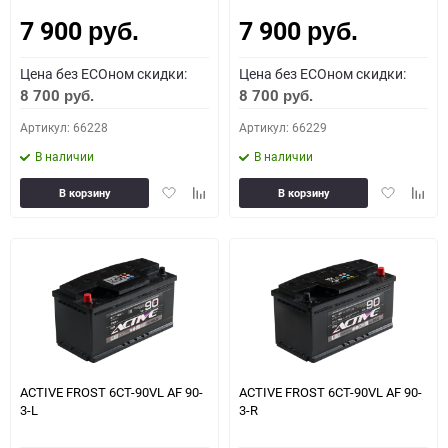
7 900
7 900
Как определить полярность?
руб.
руб.
Цена без ECOном скидки:
Цена без ECOном скидки:
0 - обратная
1 - прямая
3 - обратная
4 - прямая
8 700
8 700
руб.
руб.
Артикул: 66228
Артикул: 66229
В наличии
В наличии
Добавить
Добавить
Добавить
Доба
В корзину
В корзину
в
к
в
к
избранное
сравнению
избранное
сравн
ACTIVE FROST 6СТ-90VL АF 90-
ACTIVE FROST 6СТ-90VL АF 90-
3-L
3-R