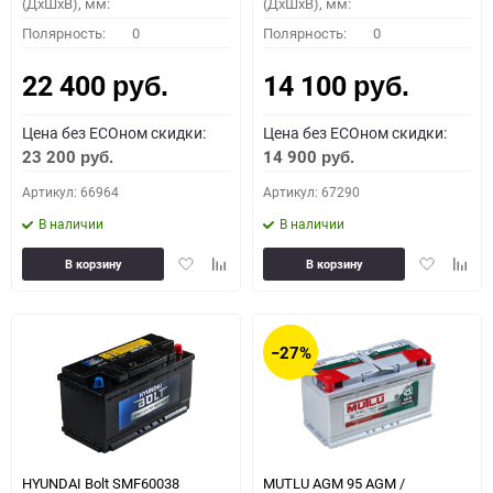
(ДхШхВ), мм:
(ДхШхВ), мм:
Полярность:
0
Полярность:
0
22 400
14 100
руб.
руб.
Цена без ECOном скидки:
Цена без ECOном скидки:
23 200
14 900
руб.
руб.
Артикул: 66964
Артикул: 67290
В наличии
В наличии
Добавить
Добавить
Добавить
Доба
В корзину
В корзину
в
к
в
к
избранное
сравнению
избранное
сравн
−27%
HYUNDAI Bolt SMF60038
MUTLU AGM 95 AGM /