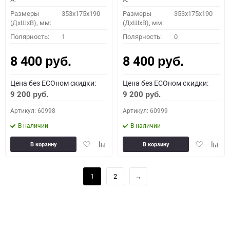
Размеры
353x175x190
Размеры
353x175x190
(ДхШхВ), мм:
(ДхШхВ), мм:
Полярность:
1
Полярность:
0
8 400
8 400
руб.
руб.
Цена без ECOном скидки:
Цена без ECOном скидки:
9 200
9 200
руб.
руб.
Артикул: 60998
Артикул: 60999
В наличии
В наличии
Добавить
Добавить
Добавить
Доба
В корзину
В корзину
в
к
в
к
избранное
сравнению
избранное
сравн
1
2
→