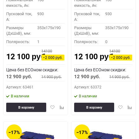
емкость, Ач:
емкость, Ач:
Пусковой ток,
930
Пусковой ток,
930
A:
A:
Размеры
353x175x190
Размеры
353x175x190
(ДхШхВ), мм:
(ДхШхВ), мм:
Полярность:
1
Полярность:
0
14100
14100
12 100
12 100
руб.
руб.
−2 000
−2 000
руб.
руб.
Цена без ECOном скидки:
Цена без ECOном скидки:
12 900
12 900
14 900
14 900
руб.
руб.
руб.
руб.
Артикул: 63461
Артикул: 63372
В наличии
В наличии
Добавить
Добавить
Добавить
Доба
В корзину
В корзину
в
к
в
к
избранное
сравнению
избранное
сравн
−17%
−17%