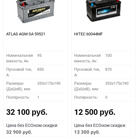
ATLAS AGM SA 59521
HITEC 60044MF
Номинальная
95
Номинальная
100
емкость, Ач:
емкость, Ач:
Пусковой ток,
850
Пусковой ток,
870
A:
A:
Размеры
353x175x190
Размеры
353x175x190
(ДхШхВ), мм:
(ДхШхВ), мм:
Полярность:
1
Полярность:
0
32 100
12 500
руб.
руб.
Цена без ECOном скидки:
Цена без ECOном скидки:
32 900
13 300
руб.
руб.