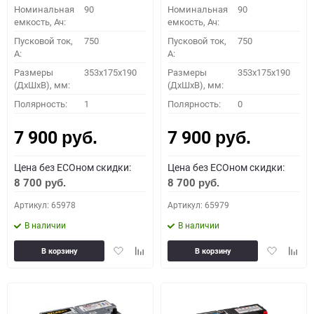
Номинальная
90
Номинальная
90
емкость, Ач:
емкость, Ач:
Пусковой ток,
750
Пусковой ток,
750
A:
A:
Размеры
353x175x190
Размеры
353x175x190
(ДхШхВ), мм:
(ДхШхВ), мм:
Полярность:
1
Полярность:
0
7 900
7 900
руб.
руб.
Цена без ECOном скидки:
Цена без ECOном скидки:
8 700
8 700
руб.
руб.
Артикул: 65978
Артикул: 65979
В наличии
В наличии
Добавить
Добавить
Добавить
Доба
В корзину
В корзину
в
к
в
к
избранное
сравнению
избранное
сравн