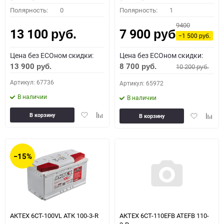
Полярность:
0
Полярность:
1
9400
13 100
7 900
руб.
руб.
−1 500
руб.
Цена без ECOном скидки:
Цена без ECOном скидки:
13 900
8 700
10 200
руб.
руб.
руб.
Артикул: 67736
Артикул: 65972
В наличии
В наличии
Добавить
Добавить
Добавить
Доба
В корзину
В корзину
в
к
в
к
избранное
сравнению
избранное
сравн
−15%
АКТЕХ 6СТ-100VL АТК 100-3-R
АКТЕХ 6СТ-110EFB ATEFB 110-