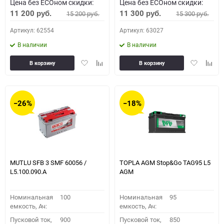
Цена без ECOном скидки:
Цена без ECOном скидки:
11 200
11 300
15 200
15 300
руб.
руб.
руб.
руб.
Артикул: 62554
Артикул: 63027
В наличии
В наличии
Добавить
Добавить
Добавить
Доба
В корзину
В корзину
в
к
в
к
избранное
сравнению
избранное
сравн
−26%
−18%
MUTLU SFB 3 SMF 60056 /
TOPLA AGM Stop&Go TAG95 L5
L5.100.090.A
AGM
Номинальная
100
Номинальная
95
емкость, Ач:
емкость, Ач:
Пусковой ток,
900
Пусковой ток,
850