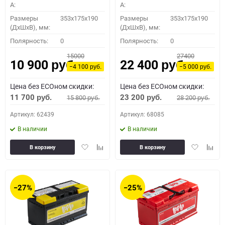
A:
A:
Размеры
353x175x190
Размеры
353x175x190
(ДхШхВ), мм:
(ДхШхВ), мм:
Полярность:
0
Полярность:
0
15000
27400
10 900
22 400
руб.
руб.
−4 100
−5 000
руб.
руб.
Цена без ECOном скидки:
Цена без ECOном скидки:
11 700
23 200
15 800
28 200
руб.
руб.
руб.
руб.
Артикул: 62439
Артикул: 68085
В наличии
В наличии
Добавить
Добавить
Добавить
Доба
В корзину
В корзину
в
к
в
к
избранное
сравнению
избранное
сравн
−27%
−25%