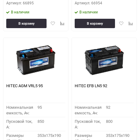
Артикул: 66895
Артикул: 66954
В наличии
В наличии
Добавить
Добавить
Добавить
Доба
В корзину
В корзину
в
к
в
к
избранное
сравнению
избранное
сравн
HITEC AGM VRL5 95
HITEC EFB LN5 92
Номинальная
95
Номинальная
92
емкость, Ач:
емкость, Ач:
Пусковой ток,
850
Пусковой ток,
800
A:
A:
Размеры
353x175x190
Размеры
353x175x190