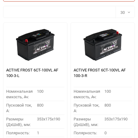
30
30
60
90
150
ACTIVE FROST 6СТ-100VL АF
ACTIVE FROST 6СТ-100VL АF
100-3-L
100-3-R
Номинальная
100
Номинальная
100
емкость, Ач:
емкость, Ач:
Пусковой ток,
800
Пусковой ток,
800
A:
A:
Размеры
353x175x190
Размеры
353x175x190
(ДхШхВ), мм:
(ДхШхВ), мм:
ПОДОБРАТЬ
Полярность:
1
Полярность:
0