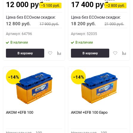
12 000
17 400
руб.
руб.
−5 100
−2 800
руб.
руб.
Цена без ECOном скидки:
Цена без ECOном скидки:
12 800
18 200
17 900
21 000
руб.
руб.
руб.
руб.
Артикул: 64796
Артикул: 52035
В наличии
В наличии
Добавить
Добавить
Добавить
Доба
В корзину
В корзину
в
к
в
к
избранное
сравнению
избранное
сравн
−14%
−14%
АКОМ +EFB 100
АКОМ +EFB 100 Евро
Номинальная
100
Номинальная
100