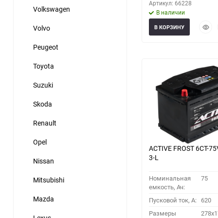
Артикул: 66228
Volkswagen
В наличии
Быст
Volvo
В КОРЗИНУ
прос
Peugeot
Toyota
Suzuki
Skoda
Renault
Opel
ACTIVE FROST 6СТ-75
3-L
Nissan
Номинальная
75
Mitsubishi
емкость, Ач:
Mazda
Пусковой ток, A:
620
Размеры
278x1
Lexus