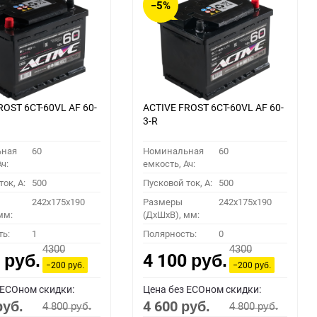
−5%
ROST 6СТ-60VL АF 60-
ACTIVE FROST 6СТ-60VL АF 60-
3-R
ьная
60
Номинальная
60
ч:
емкость, Ач:
ок, A:
500
Пусковой ток, A:
500
242x175x190
Размеры
242x175x190
мм:
(ДхШхВ), мм:
ть:
1
Полярность:
0
4300
4300
0
4 100
руб.
руб.
−200
−200
руб.
руб.
 ECOном скидки:
Цена без ECOном скидки:
4 600
4 800
4 800
руб.
руб.
руб.
руб.