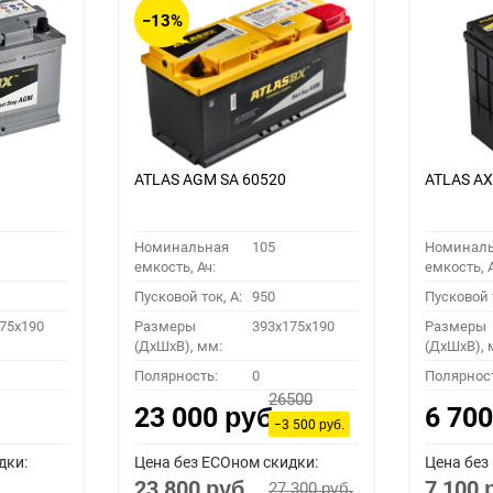
−13%
ATLAS AGM SA 60520
ATLAS A
Номинальная
105
Номинал
емкость, Ач:
емкость, А
Пусковой ток, A:
950
Пусковой т
75x190
Размеры
393x175x190
Размеры
(ДхШхВ), мм:
(ДхШхВ), 
Полярность:
0
Полярнос
26500
23 000
6 70
руб.
−3 500
руб.
дки:
Цена без ECOном скидки:
Цена без
23 800
7 100
27 300
руб.
руб.