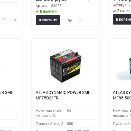
Артикул: 
Артикул: 63025
В налич
В наличии
рый
Добавить
Добавить
Быстрый
Добавить
Добавить
В КОРЗИ
В КОРЗИНУ
мотр
в
к
просмотр
в
к
избранное
сравнению
избранное
сравнению
ER SMF
ATLAS DYNAMIC POWER SMF
ATLAS D
MF75D23FR
MF85-50
Номинальная
65
Номинал
емкость, Ач:
емкость, А
Пусковой ток, A:
580
Пусковой т