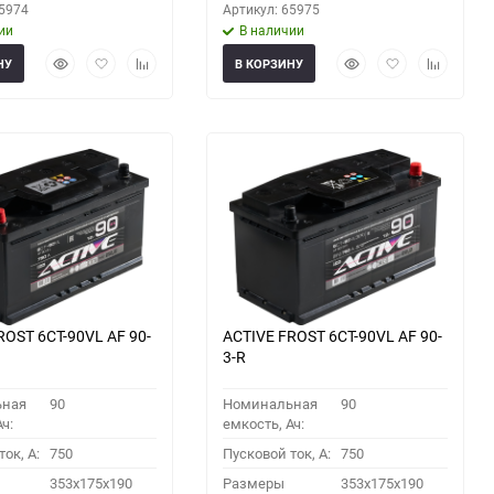
65974
Артикул: 65975
ии
В наличии
Быстрый
Добавить
Добавить
Быстрый
Добавить
Добавить
НУ
В КОРЗИНУ
просмотр
в
к
просмотр
в
к
избранное
сравнению
избранное
сравнени
ROST 6СТ-90VL АF 90-
ACTIVE FROST 6СТ-90VL АF 90-
3-R
ьная
90
Номинальная
90
ч:
емкость, Ач:
ок, A:
750
Пусковой ток, A:
750
353x175x190
Размеры
353x175x190