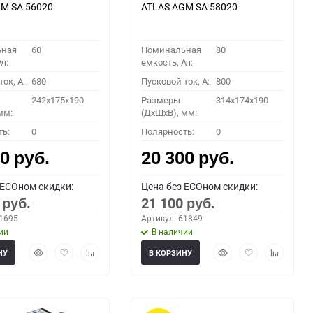
M SA 56020
ATLAS AGM SA 58020
ьная
60
Номинальная
80
ч:
емкость, Ач:
ок, A:
680
Пусковой ток, A:
800
242x175x190
Размеры
314x174x190
мм:
(ДхШхВ), мм:
ть:
0
Полярность:
0
00
20 300
руб.
руб.
 ECOном скидки:
Цена без ECOном скидки:
0
21 100
руб.
руб.
61695
Артикул: 61849
ии
В наличии
Быстрый
Добавить
Добавить
Быстрый
Добавить
Добавить
НУ
В КОРЗИНУ
просмотр
в
к
просмотр
в
к
избранное
сравнению
избранное
сравнени