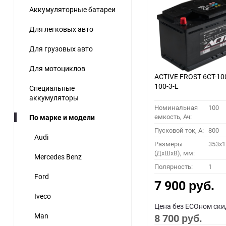
Аккумуляторные батареи
60
Для легковых авто
90
Для грузовых авто
150
Для мотоциклов
ACTIVE FROST 6СТ-10
100-3-L
Специальные
аккумуляторы
Номинальная
100
емкость, Ач:
По марке и модели
Пусковой ток, A:
800
Audi
Размеры
353x1
(ДхШхВ), мм:
Mercedes Benz
Полярность:
1
Ford
7 900
руб.
Iveco
Цена без ECOном ски
Man
8 700
руб.