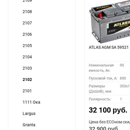
2109
2108
2107
2106
2105
ATLAS AGM SA 59521
2104
Номинальная
95
2103
емкость, Ач:
Пусковой ток, A:
850
2102
Размеры
353x1
2101
(ДхШхВ), мм:
Полярность:
1
1111 Ока
32 100
руб.
Largus
Цена без ECOном ски
Granta
32 900
руб.