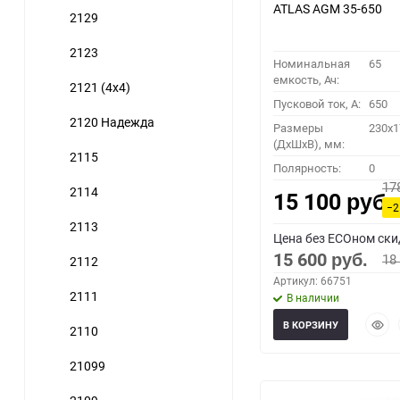
ATLAS AGM 35-650
2129
2123
Номинальная
65
емкость, Ач:
2121 (4x4)
Пусковой ток, A:
650
2120 Надежда
Размеры
230x1
(ДхШхВ), мм:
2115
Полярность:
0
17
2114
15 100
руб.
−2
2113
Цена без ECOном ски
15 600
18
2112
руб.
Артикул: 66751
2111
В наличии
Быст
В КОРЗИНУ
2110
прос
21099