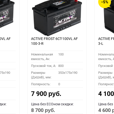
−5%
0VL АF
ACTIVE FROST 6СТ-100VL АF
ACTIVE F
100-3-R
3-L
Номинальная
100
Номинал
емкость, Ач:
емкость, А
Пусковой ток, A:
800
Пусковой т
75x190
Размеры
353x175x190
Размеры
(ДхШхВ), мм:
(ДхШхВ), 
Полярность:
0
Полярнос
7 900
4 10
руб.
дки:
Цена без ECOном скидки:
Цена без
8 700
4 600
руб.