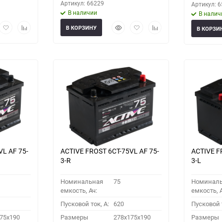
Артикул: 66229
Артикул: 
В наличии
В налич
рый
Добавить
Добавить
Быстрый
Добавить
Добавить
В КОРЗИНУ
В КОРЗИ
мотр
в
к
просмотр
в
к
избранное
сравнению
избранное
сравнению
VL АF 75-
ACTIVE FROST 6СТ-75VL АF 75-
ACTIVE F
3-R
3-L
Номинальная
75
Номинал
емкость, Ач:
емкость, А
Пусковой ток, A:
620
Пусковой т
75x190
Размеры
278x175x190
Размеры