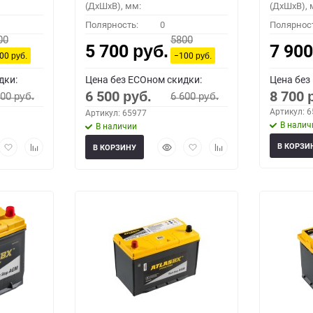
(ДхШхВ), мм:
(ДхШхВ), 
Полярность:
0
Полярнос
00
5800
5 700
7 90
руб.
100
−100
руб.
руб.
дки:
Цена без ECOном скидки:
Цена без
6 500
8 700
600
6 600
руб.
руб.
руб.
Артикул: 
Артикул: 65977
В налич
В наличии
рый
Добавить
Добавить
Быстрый
Добавить
Добавить
В КОРЗИ
В КОРЗИНУ
мотр
в
к
просмотр
в
к
избранное
сравнению
избранное
сравнению