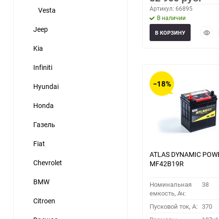
Артикул: 66895
Vesta
В наличии
Jeep
Быст
В КОРЗИНУ
прос
Kia
Infiniti
−18%
Hyundai
Honda
Газель
Fiat
ATLAS DYNAMIC POW
Chevrolet
MF42B19R
BMW
Номинальная
38
емкость, Ач:
Citroen
Пусковой ток, A:
370