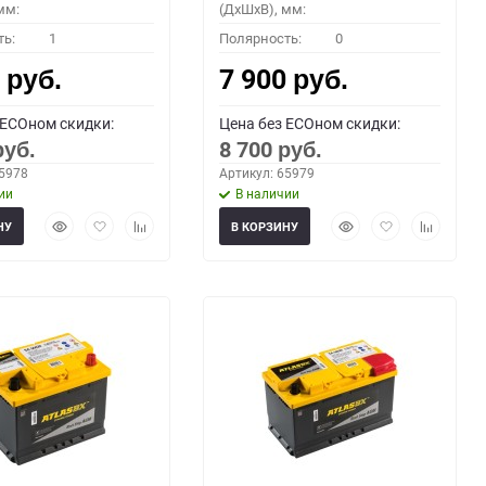
мм:
(ДхШхВ), мм:
ть:
1
Полярность:
0
0
7 900
руб.
руб.
 ECOном скидки:
Цена без ECOном скидки:
8 700
руб.
руб.
65978
Артикул: 65979
ии
В наличии
Быстрый
Добавить
Добавить
Быстрый
Добавить
Добавить
НУ
В КОРЗИНУ
просмотр
в
к
просмотр
в
к
избранное
сравнению
избранное
сравнени