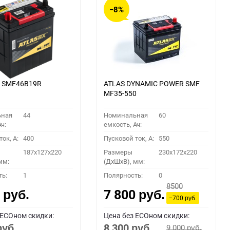
−8%
X SMF46B19R
ATLAS DYNAMIC POWER SMF
MF35-550
ьная
44
Номинальная
60
ч:
емкость, Ач:
ок, A:
400
Пусковой ток, A:
550
187x127x220
Размеры
230x172x220
мм:
(ДхШхВ), мм:
ть:
1
Полярность:
0
8500
0
7 800
руб.
руб.
−700
руб.
 ECOном скидки:
Цена без ECOном скидки:
8 300
9 000
руб.
руб.
руб.