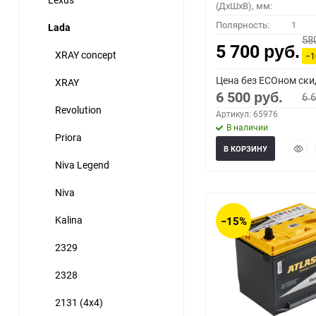
(ДхШхВ), мм:
Полярность:
1
Lada
58
5 700
руб.
XRAY concept
−
Цена без ECOном ски
XRAY
6 500
6 
руб.
Revolution
Артикул: 65976
В наличии
Priora
Быст
В КОРЗИНУ
прос
Niva Legend
Niva
Kalina
−15%
2329
2328
2131 (4x4)