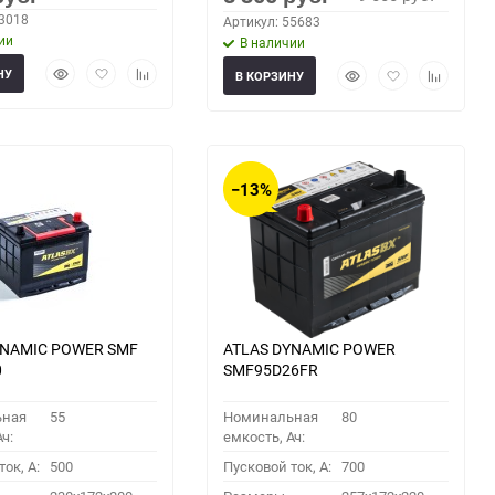
63018
Артикул: 55683
ии
В наличии
Быстрый
Добавить
Добавить
Быстрый
Добавить
Добавить
НУ
В КОРЗИНУ
просмотр
в
к
просмотр
в
к
избранное
сравнению
избранное
сравнени
−13%
YNAMIC POWER SMF
ATLAS DYNAMIC POWER
0
SMF95D26FR
ьная
55
Номинальная
80
ч:
емкость, Ач:
ок, A:
500
Пусковой ток, A:
700