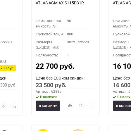
ATLAS AGM AX S115D31R
ATLAS AG
Номинальная
90
Номинал
емкость, Ач:
емкость, А
Пусковой ток, A:
800
Пусковой т
72x220
Размеры
302x172x220
Размеры
(ДхШхВ), мм:
(ДхШхВ), 
Полярность:
1
Полярнос
800
22 700
16 1
руб.
 700
руб.
дки:
Цена без ECOном скидки:
Цена без
23 500
16 60
 300
руб.
руб.
Артикул: 62885
Артикул: 
В наличии
В налич
Быстрый
Добавить
Добавить
рый
Добавить
Добавить
В КОРЗИНУ
В КОРЗИ
просмотр
в
к
мотр
в
к
избранное
сравнению
избранное
сравнению