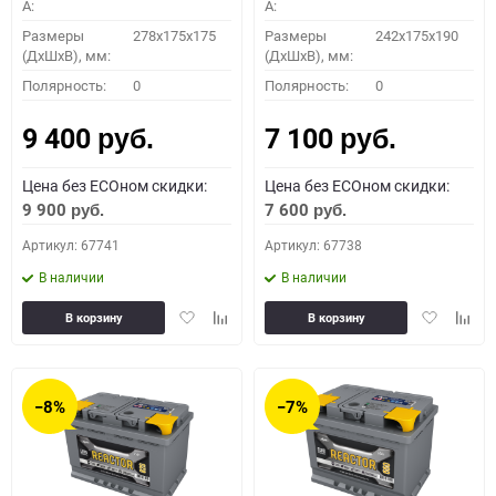
A:
A:
Размеры
278x175x175
Размеры
242x175x190
(ДхШхВ), мм:
(ДхШхВ), мм:
Полярность:
0
Полярность:
0
9 400
7 100
руб.
руб.
Цена без ECOном скидки:
Цена без ECOном скидки:
9 900
7 600
руб.
руб.
Артикул: 67741
Артикул: 67738
В наличии
В наличии
Добавить
Добавить
Добавить
Доба
В корзину
В корзину
в
к
в
к
избранное
сравнению
избранное
сравн
−8%
−7%