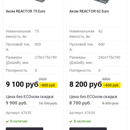
Аком REACTOR 75 Euro
Аком REACTOR 62 Euro
Номинальная
75
Номинальная
62
емкость, Ач:
емкость, Ач:
Пусковой ток,
820
Пусковой ток,
660
A:
A:
Размеры
278x175x190
Размеры
242x175x190
(ДхШхВ), мм:
(ДхШхВ), мм:
Полярность:
0
Полярность:
0
9900
8800
9 100
8 200
руб.
руб.
−800
−600
руб.
руб.
Цена без ECOном скидки:
Цена без ECOном скидки:
9 900
8 700
10 700
9 300
руб.
руб.
руб.
руб.
Артикул: 67635
Артикул: 67634
В наличии
В наличии