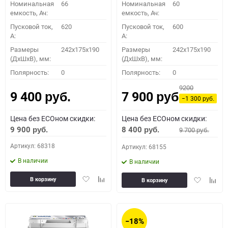
Номинальная
66
Номинальная
60
емкость, Ач:
емкость, Ач:
Пусковой ток,
620
Пусковой ток,
600
A:
A:
Размеры
242x175x190
Размеры
242x175x190
(ДхШхВ), мм:
(ДхШхВ), мм:
Полярность:
0
Полярность:
0
9200
9 400
7 900
руб.
руб.
−1 300
руб.
Цена без ECOном скидки:
Цена без ECOном скидки:
9 900
8 400
9 700
руб.
руб.
руб.
Артикул: 68318
Артикул: 68155
В наличии
В наличии
Добавить
Добавить
Добавить
Доба
В корзину
В корзину
в
к
в
к
избранное
сравнению
избранное
сравн
−18%