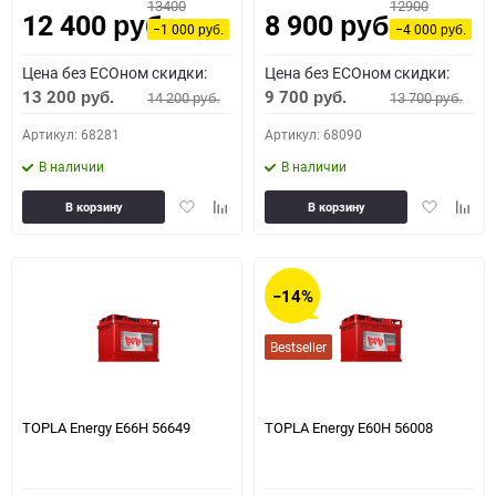
13400
12900
12 400
8 900
руб.
руб.
−1 000
−4 000
руб.
руб.
Цена без ECOном скидки:
Цена без ECOном скидки:
13 200
9 700
14 200
13 700
руб.
руб.
руб.
руб.
Артикул: 68281
Артикул: 68090
В наличии
В наличии
Добавить
Добавить
Добавить
Доба
В корзину
В корзину
в
к
в
к
избранное
сравнению
избранное
сравн
−14%
Bestseller
TOPLA Energy E66H 56649
TOPLA Energy E60H 56008