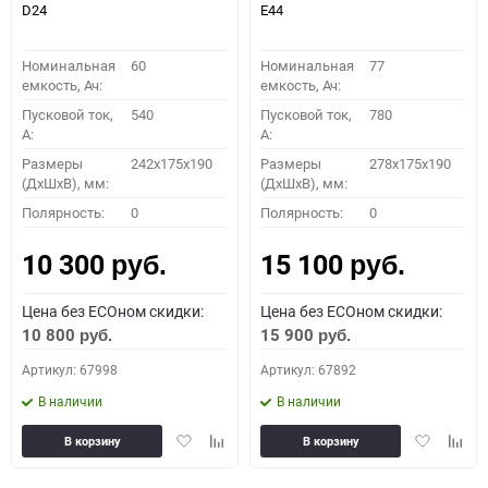
D24
E44
Номинальная
60
Номинальная
77
емкость, Ач:
емкость, Ач:
Пусковой ток,
540
Пусковой ток,
780
A:
A:
Размеры
242x175x190
Размеры
278x175x190
(ДхШхВ), мм:
(ДхШхВ), мм:
Полярность:
0
Полярность:
0
10 300
15 100
руб.
руб.
Цена без ECOном скидки:
Цена без ECOном скидки:
10 800
15 900
руб.
руб.
Артикул: 67998
Артикул: 67892
В наличии
В наличии
Добавить
Добавить
Добавить
Доба
В корзину
В корзину
в
к
в
к
избранное
сравнению
избранное
сравн