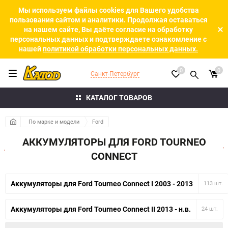
Мы используем файлы cookies для Вашего удобства
пользования сайтом и аналитики. Продолжая оставаться
на нашем сайте, Вы даёте согласие на обработку
персональных данных и подтверждаете ознакомление с
нашей
политикой обработки персональных данных.
0
0
Санкт-Петербург
КАТАЛОГ ТОВАРОВ
По марке и модели
Ford
АККУМУЛЯТОРЫ ДЛЯ FORD TOURNEO
CONNECT
Аккумуляторы для Ford Tourneo Connect I 2003 - 2013
113 шт.
Аккумуляторы для Ford Tourneo Connect II 2013 - н.в.
24 шт.