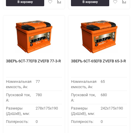
Добавить
Добавить
Добавить
Доба
В корзину
В корзину
в
к
в
к
избранное
сравнению
избранное
сравн
ЗВЕРЬ 6CT-77EFB ZVEFB 77-3-R
ЗВЕРЬ 6СТ-65EFB ZVEFB 65-3-R
Номинальная
77
Номинальная
65
емкость, Ач:
емкость, Ач:
Пусковой ток,
780
Пусковой ток,
680
A:
A:
Размеры
278x175x190
Размеры
242x175x190
(ДхШхВ), мм:
(ДхШхВ), мм:
Полярность:
0
Полярность:
0