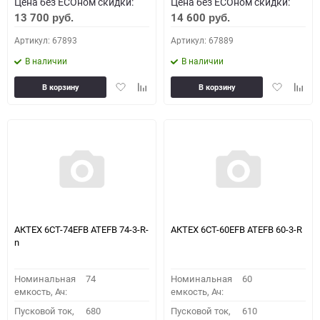
Цена без ECOном скидки:
Цена без ECOном скидки:
13 700
14 600
руб.
руб.
Артикул: 67893
Артикул: 67889
В наличии
В наличии
Добавить
Добавить
Добавить
Доба
В корзину
В корзину
в
к
в
к
избранное
сравнению
избранное
сравн
АКТЕХ 6СТ-74EFB ATEFB 74-3-R-
АКТЕХ 6СТ-60EFB ATEFB 60-3-R
n
Номинальная
74
Номинальная
60
емкость, Ач:
емкость, Ач:
Пусковой ток,
680
Пусковой ток,
610