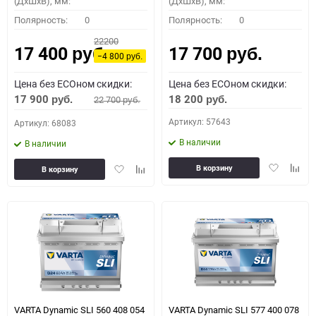
(ДхШхВ), мм:
(ДхШхВ), мм:
Полярность:
0
Полярность:
0
22200
17 400
17 700
руб.
руб.
−4 800
руб.
Цена без ECOном скидки:
Цена без ECOном скидки:
17 900
18 200
22 700
руб.
руб.
руб.
Артикул: 57643
Артикул: 68083
В наличии
В наличии
Добавить
Доба
Добавить
Добавить
В корзину
В корзину
в
к
в
к
избранное
сравн
избранное
сравнению
VARTA Dynamic SLI 560 408 054
VARTA Dynamic SLI 577 400 078