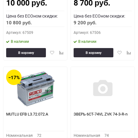
10 000
8 700
руб.
руб.
Цена без ECOном скидки:
Цена без ECOном скидки:
10 800
9 200
руб.
руб.
Артикул: 67509
Артикул: 67506
В наличии
В наличии
Добавить
Добавить
Добавить
Доба
В корзину
В корзину
в
к
в
к
избранное
сравнению
избранное
сравн
−17%
MUTLU EFB L3.72.072.A
ЗВЕРЬ 6СТ-74VL ZVK 74-3-R-n
Номинальная
72
Номинальная
74