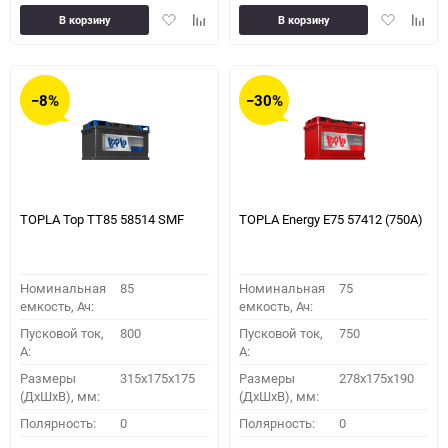
Добавить
Добавить
Добавить
Доба
В корзину
В корзину
в
к
в
к
избранное
сравнению
избранное
сравн
−8%
−30%
TOPLA Top TT85 58514 SMF
TOPLA Energy E75 57412 (750A)
Номинальная
85
Номинальная
75
емкость, Ач:
емкость, Ач:
Пусковой ток,
800
Пусковой ток,
750
A:
A:
Размеры
315x175x175
Размеры
278x175x190
(ДхШхВ), мм:
(ДхШхВ), мм:
Полярность:
0
Полярность:
0