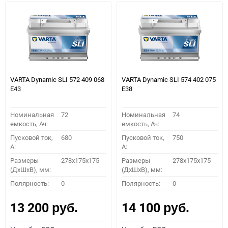
VARTA Dynamic SLI 572 409 068
VARTA Dynamic SLI 574 402 075
E43
E38
Номинальная
72
Номинальная
74
емкость, Ач:
емкость, Ач:
Пусковой ток,
680
Пусковой ток,
750
A:
A:
Размеры
278x175x175
Размеры
278x175x175
(ДхШхВ), мм:
(ДхШхВ), мм:
Полярность:
0
Полярность:
0
13 200
14 100
руб.
руб.