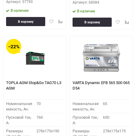
Артикул: 57790
Артикул: 68084
В наличии
В наличии
Добавить
Добавить
Добавить
Доба
В корзину
В корзину
в
к
в
к
избранное
сравнению
избранное
сравн
−22%
TOPLA AGM Stop&Go TAG70 L3
VARTA Dynamic EFB 565 500 065
AGM
D54
Номинальная
70
Номинальная
65
емкость, Ач:
емкость, Ач:
Пусковой ток,
760
Пусковой ток,
650
A:
A:
Размеры
278x175x190
Размеры
278x175x175