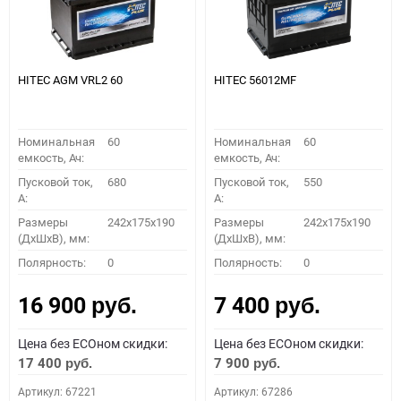
HITEC AGM VRL2 60
HITEC 56012MF
Номинальная
60
Номинальная
60
емкость, Ач:
емкость, Ач:
Пусковой ток,
680
Пусковой ток,
550
A:
A:
Размеры
242x175x190
Размеры
242x175x190
(ДхШхВ), мм:
(ДхШхВ), мм:
Полярность:
0
Полярность:
0
16 900
7 400
руб.
руб.
Цена без ECOном скидки:
Цена без ECOном скидки:
17 400
7 900
руб.
руб.
Артикул: 67221
Артикул: 67286