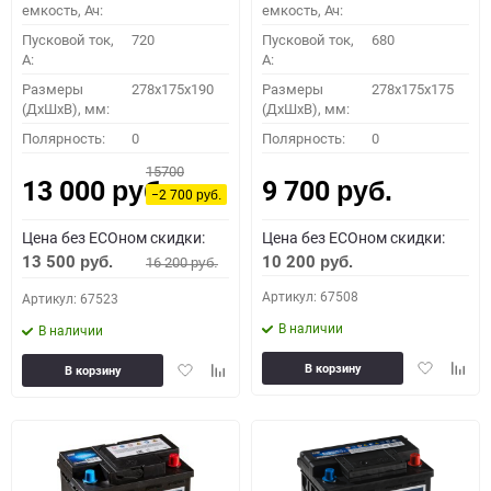
емкость, Ач:
емкость, Ач:
Пусковой ток,
720
Пусковой ток,
680
A:
A:
Размеры
278x175x190
Размеры
278x175x175
(ДхШхВ), мм:
(ДхШхВ), мм:
Полярность:
0
Полярность:
0
15700
13 000
9 700
руб.
руб.
−2 700
руб.
Цена без ECOном скидки:
Цена без ECOном скидки:
13 500
10 200
16 200
руб.
руб.
руб.
Артикул: 67508
Артикул: 67523
В наличии
В наличии
Добавить
Доба
Добавить
Добавить
В корзину
В корзину
в
к
в
к
избранное
сравн
избранное
сравнению