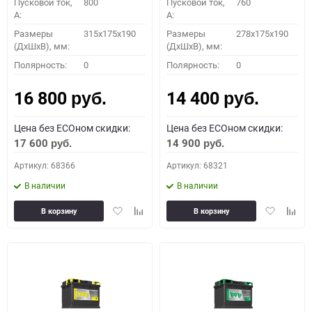
Пусковой ток,
800
Пусковой ток,
760
A:
A:
Размеры
315x175x190
Размеры
278x175x190
(ДхШхВ), мм:
(ДхШхВ), мм:
ПОДОБРАТЬ
Полярность:
0
Полярность:
0
16 800
14 400
Как определить полярность?
руб.
руб.
Цена без ECOном скидки:
Цена без ECOном скидки:
0 - обратная
1 - прямая
3 - обратная
4 - прямая
17 600
14 900
руб.
руб.
Артикул: 68366
Артикул: 68321
В наличии
В наличии
Добавить
Добавить
Добавить
Доба
В корзину
В корзину
в
к
в
к
избранное
сравнению
избранное
сравн