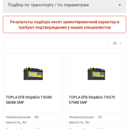
Подбор по транспорту / по параметрам
Результаты подбора носят ориентировочной характер и
ПО ПАРАМЕТРАМ
ПО ТРАНСПОРТУ
требуют подтверждения у наших специалистов
30
30
60
90
150
TOPLA EFB Stop&Go TSG80
TOPLA EFB Stop&Go TSG70
58088 SMF
57088 SMF
Номинальная
80
Номинальная
70
емкость, Ач:
емкость, Ач: