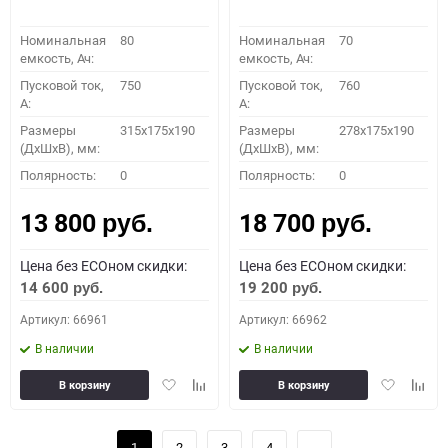
Номинальная
80
Номинальная
70
емкость, Ач:
емкость, Ач:
Пусковой ток,
750
Пусковой ток,
760
A:
A:
Размеры
315x175x190
Размеры
278x175x190
(ДхШхВ), мм:
(ДхШхВ), мм:
Полярность:
0
Полярность:
0
13 800
18 700
руб.
руб.
Цена без ECOном скидки:
Цена без ECOном скидки:
14 600
19 200
руб.
руб.
Артикул: 66961
Артикул: 66962
В наличии
В наличии
Добавить
Добавить
Добавить
Доба
В корзину
В корзину
в
к
в
к
избранное
сравнению
избранное
сравн
1
2
3
4
→