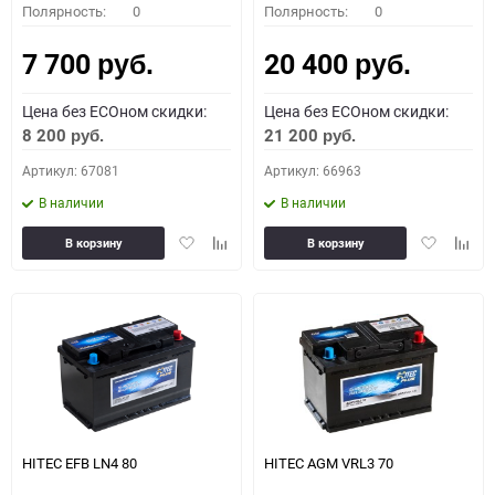
Полярность:
0
Полярность:
0
7 700
20 400
руб.
руб.
Цена без ECOном скидки:
Цена без ECOном скидки:
8 200
21 200
руб.
руб.
Артикул: 67081
Артикул: 66963
В наличии
В наличии
Добавить
Добавить
Добавить
Доба
В корзину
В корзину
в
к
в
к
избранное
сравнению
избранное
сравн
HITEC EFB LN4 80
HITEC AGM VRL3 70