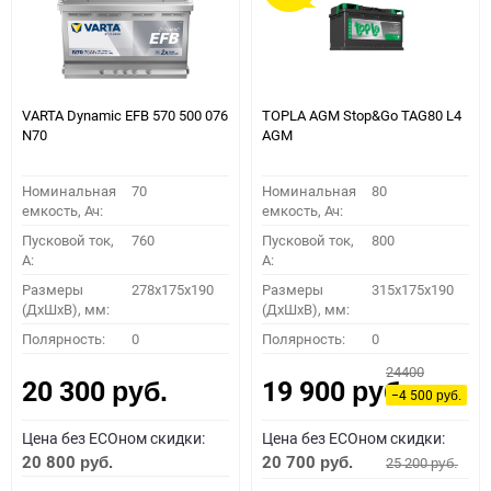
VARTA Dynamic EFB 570 500 076
TOPLA AGM Stop&Go TAG80 L4
N70
AGM
Номинальная
70
Номинальная
80
емкость, Ач:
емкость, Ач:
Пусковой ток,
760
Пусковой ток,
800
A:
A:
Размеры
278x175x190
Размеры
315x175x190
(ДхШхВ), мм:
(ДхШхВ), мм:
Полярность:
0
Полярность:
0
24400
20 300
19 900
руб.
руб.
−4 500
руб.
Цена без ECOном скидки:
Цена без ECOном скидки:
20 800
20 700
25 200
руб.
руб.
руб.