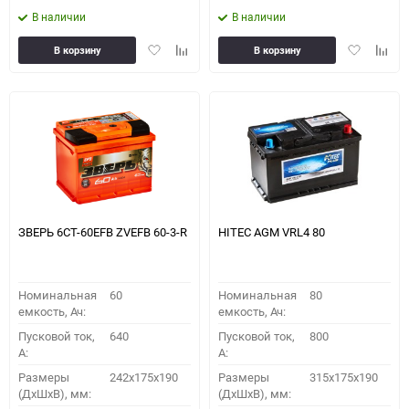
В наличии
В наличии
Добавить
Добавить
Добавить
Доба
В корзину
В корзину
в
к
в
к
избранное
сравнению
избранное
сравн
ЗВЕРЬ 6СТ-60EFB ZVEFB 60-3-R
HITEC AGM VRL4 80
Номинальная
60
Номинальная
80
емкость, Ач:
емкость, Ач:
Пусковой ток,
640
Пусковой ток,
800
A:
A:
Размеры
242x175x190
Размеры
315x175x190
(ДхШхВ), мм:
(ДхШхВ), мм: