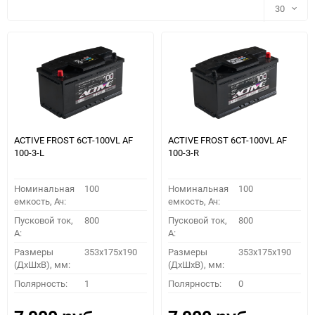
30
30
60
90
150
ACTIVE FROST 6СТ-100VL АF
ACTIVE FROST 6СТ-100VL АF
100-3-L
100-3-R
Номинальная
100
Номинальная
100
емкость, Ач:
емкость, Ач:
Пусковой ток,
800
Пусковой ток,
800
A:
A:
Размеры
353x175x190
Размеры
353x175x190
(ДхШхВ), мм:
(ДхШхВ), мм:
ПОДОБРАТЬ
Полярность:
1
Полярность:
0