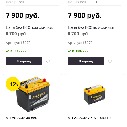
Полярность:
1
Полярность:
0
7 900
7 900
руб.
руб.
Цена без ECOном скидки:
Цена без ECOном скидки:
8 700
8 700
руб.
руб.
Артикул: 65978
Артикул: 65979
В наличии
В наличии
Добавить
Добавить
Добавить
Доба
В корзину
В корзину
в
к
в
к
избранное
сравнению
избранное
сравн
−15%
ATLAS AGM 35-650
ATLAS AGM AX S115D31R