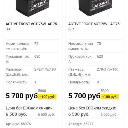
ACTIVE FROST 6СТ-75VL АF 75-
ACTIVE FROST 6СТ-75VL АF 75-
3-L
3-R
Номинальная
75
Номинальная
75
емкость, Ач:
емкость, Ач:
Пусковой ток,
620
Пусковой ток,
620
A:
A:
Размеры
278x175x190
Размеры
278x175x190
(ДхШхВ), мм:
(ДхШхВ), мм:
Полярность:
1
Полярность:
0
5800
5800
5 700
5 700
руб.
руб.
−100
−100
руб.
руб.
Цена без ECOном скидки:
Цена без ECOном скидки:
6 500
6 500
6 600
6 600
руб.
руб.
руб.
руб.
Артикул: 65976
Артикул: 65977