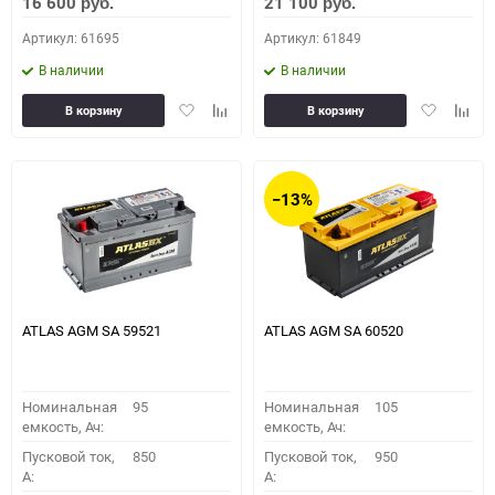
16 600
21 100
руб.
руб.
Артикул: 61695
Артикул: 61849
В наличии
В наличии
Добавить
Добавить
Добавить
Доба
В корзину
В корзину
в
к
в
к
избранное
сравнению
избранное
сравн
−13%
ATLAS AGM SA 59521
ATLAS AGM SA 60520
Номинальная
95
Номинальная
105
емкость, Ач:
емкость, Ач:
Пусковой ток,
850
Пусковой ток,
950
A:
A: