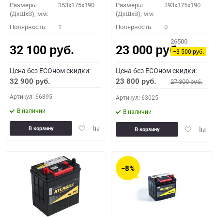
Размеры
353x175x190
Размеры
393x175x190
(ДхШхВ), мм:
(ДхШхВ), мм:
Полярность:
1
Полярность:
0
26500
32 100
23 000
руб.
руб.
−3 500
руб.
Цена без ECOном скидки:
Цена без ECOном скидки:
32 900
23 800
27 300
руб.
руб.
руб.
Артикул: 66895
Артикул: 63025
В наличии
В наличии
Добавить
Добавить
Добавить
Доба
В корзину
В корзину
в
к
в
к
избранное
сравнению
избранное
сравн
−8%