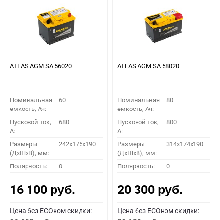
ATLAS AGM SA 56020
ATLAS AGM SA 58020
Номинальная
60
Номинальная
80
емкость, Ач:
емкость, Ач:
Пусковой ток,
680
Пусковой ток,
800
A:
A:
Размеры
242x175x190
Размеры
314x174x190
(ДхШхВ), мм:
(ДхШхВ), мм:
Полярность:
0
Полярность:
0
16 100
20 300
руб.
руб.
Цена без ECOном скидки:
Цена без ECOном скидки: