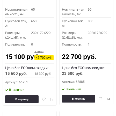
Номинальная
65
Номинальная
90
емкость, Ач:
емкость, Ач:
Пусковой ток,
650
Пусковой ток,
800
A:
A:
Размеры
230x172x220
Размеры
302x172x220
(ДхШхВ), мм:
(ДхШхВ), мм:
Полярность:
0
Полярность:
1
17800
15 100
22 700
руб.
руб.
−2 700
руб.
Цена без ECOном скидки:
Цена без ECOном скидки:
15 600
23 500
18 300
руб.
руб.
руб.
Артикул: 62885
Артикул: 66751
В наличии
В наличии
Добавить
Доба
Добавить
Добавить
В корзину
В корзину
в
к
в
к
избранное
сравн
избранное
сравнению