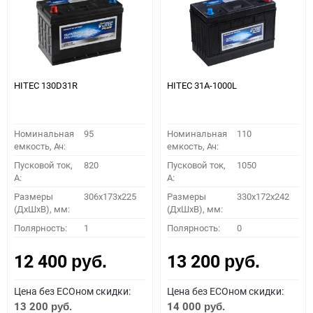
HITEC 130D31R
HITEC 31A-1000L
Номинальная
95
Номинальная
110
емкость, Ач:
емкость, Ач:
Пусковой ток,
820
Пусковой ток,
1050
A:
A:
Размеры
306x173x225
Размеры
330x172x242
(ДхШхВ), мм:
(ДхШхВ), мм:
Полярность:
1
Полярность:
0
12 400
13 200
руб.
руб.
Цена без ECOном скидки:
Цена без ECOном скидки:
13 200
14 000
руб.
руб.