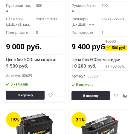
Пусковой ток,
500
Пусковой ток,
700
A:
A:
Размеры
230x172x200
Размеры
257x172x220
(ДхШхВ), мм:
(ДхШхВ), мм:
Полярность:
0
Полярность:
1
10900
9 000
9 400
руб.
руб.
−1 500
руб.
Цена без ECOном скидки:
Цена без ECOном скидки:
9 500
10 200
11 700
руб.
руб.
руб.
Артикул: 53629
Артикул: 63023
В наличии
В наличии
Добавить
Добавить
Добавить
Доба
В корзину
В корзину
в
к
в
к
избранное
сравнению
избранное
сравн
−15%
−31%