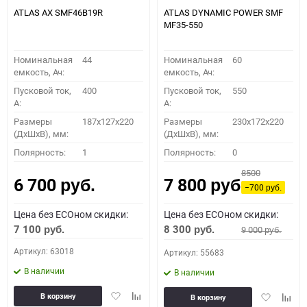
ATLAS AX SMF46B19R
ATLAS DYNAMIC POWER SMF
MF35-550
Номинальная
44
Номинальная
60
емкость, Ач:
емкость, Ач:
Пусковой ток,
400
Пусковой ток,
550
A:
A:
Размеры
187x127x220
Размеры
230x172x220
(ДхШхВ), мм:
(ДхШхВ), мм:
Полярность:
1
Полярность:
0
8500
6 700
7 800
руб.
руб.
−700
руб.
Цена без ECOном скидки:
Цена без ECOном скидки:
7 100
8 300
9 000
руб.
руб.
руб.
Артикул: 63018
Артикул: 55683
В наличии
В наличии
Добавить
Добавить
Добавить
Доба
В корзину
В корзину