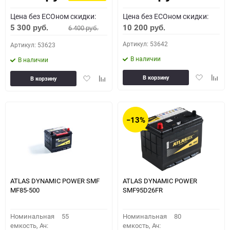
Цена без ECOном скидки:
Цена без ECOном скидки:
5 300
10 200
6 400
руб.
руб.
руб.
Артикул: 53642
Артикул: 53623
В наличии
В наличии
Добавить
Доба
Добавить
Добавить
В корзину
В корзину
в
к
в
к
избранное
сравн
избранное
сравнению
−13%
ATLAS DYNAMIC POWER SMF
ATLAS DYNAMIC POWER
MF85-500
SMF95D26FR
Номинальная
55
Номинальная
80
емкость, Ач:
емкость, Ач: