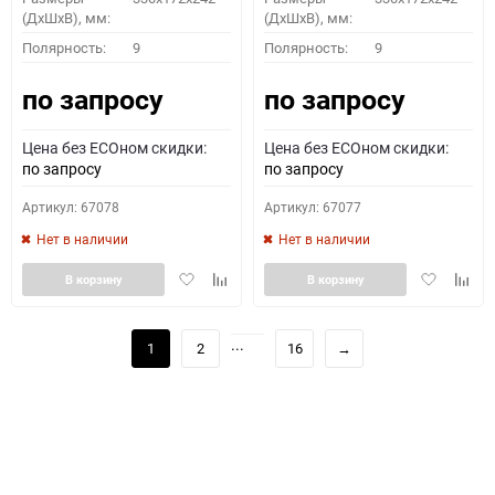
(ДхШхВ), мм:
(ДхШхВ), мм:
Полярность:
9
Полярность:
9
по запросу
по запросу
Цена без ECOном скидки:
Цена без ECOном скидки:
по запросу
по запросу
Артикул: 67078
Артикул: 67077
Нет в наличии
Нет в наличии
Добавить
Добавить
Добавить
Доба
В корзину
В корзину
в
к
в
к
избранное
сравнению
избранное
сравн
...
1
2
16
→