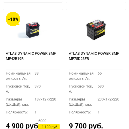
в
к
в
к
избранное
сравнению
избранное
сравн
−18%
ATLAS DYNAMIC POWER SMF
ATLAS DYNAMIC POWER SMF
MF42B19R
MF75D23FR
Номинальная
38
Номинальная
65
емкость, Ач:
емкость, Ач:
Пусковой ток,
370
Пусковой ток,
580
A:
A:
Размеры
187x127x220
Размеры
230x172x220
(ДхШхВ), мм:
(ДхШхВ), мм:
Полярность:
1
Полярность:
1
6000
4 900
9 700
руб.
руб.
−1 100
руб.