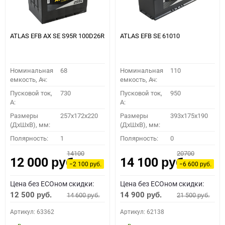
ATLAS EFB AX SE S95R 100D26R
ATLAS EFB SE 61010
Номинальная
68
Номинальная
110
емкость, Ач:
емкость, Ач:
Пусковой ток,
730
Пусковой ток,
950
A:
A:
Размеры
257x172x220
Размеры
393x175x190
(ДхШхВ), мм:
(ДхШхВ), мм:
Полярность:
1
Полярность:
0
14100
20700
12 000
14 100
руб.
руб.
−2 100
−6 600
руб.
руб.
Цена без ECOном скидки:
Цена без ECOном скидки:
12 500
14 900
14 600
21 500
руб.
руб.
руб.
руб.
Артикул: 63362
Артикул: 62138