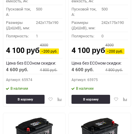
емкость, Ач:
емкость, Ач:
Пусковой ток,
500
Пусковой ток,
500
A:
A:
Размеры
242x175x190
Размеры
242x175x190
(ДхШхВ), мм:
(ДхШхВ), мм:
Полярность:
1
Полярность:
0
4300
4300
4 100
4 100
руб.
руб.
−200
−200
руб.
руб.
Цена без ECOном скидки:
Цена без ECOном скидки:
4 600
4 600
4 800
4 800
руб.
руб.
руб.
руб.
Артикул: 65974
Артикул: 65975
В наличии
В наличии
Добавить
Добавить
Добавить
Доба
В корзину
В корзину
в
к
в
к
избранное
сравнению
избранное
сравн