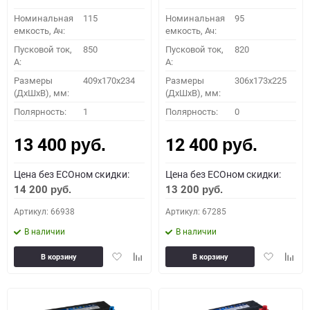
Номинальная
115
Номинальная
95
емкость, Ач:
емкость, Ач:
Пусковой ток,
850
Пусковой ток,
820
A:
A:
Размеры
409x170x234
Размеры
306x173x225
(ДхШхВ), мм:
(ДхШхВ), мм:
Полярность:
1
Полярность:
0
13 400
12 400
руб.
руб.
Цена без ECOном скидки:
Цена без ECOном скидки:
14 200
13 200
руб.
руб.
Артикул: 66938
Артикул: 67285
В наличии
В наличии
Добавить
Добавить
Добавить
Доба
В корзину
В корзину
в
к
в
к
избранное
сравнению
избранное
сравн