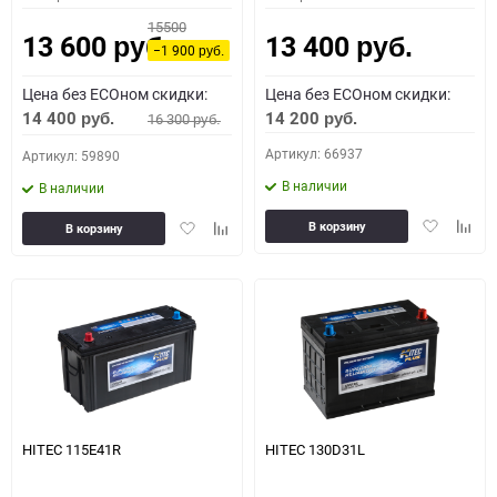
15500
13 600
13 400
руб.
руб.
−1 900
руб.
Цена без ECOном скидки:
Цена без ECOном скидки:
14 400
14 200
16 300
руб.
руб.
руб.
Артикул: 66937
Артикул: 59890
В наличии
В наличии
Добавить
Доба
Добавить
Добавить
В корзину
В корзину
в
к
в
к
избранное
сравн
избранное
сравнению
HITEC 115E41R
HITEC 130D31L