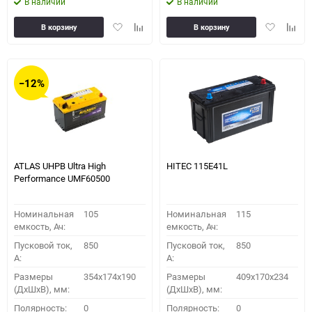
В наличии
В наличии
Добавить
Добавить
Добавить
Доба
В корзину
В корзину
в
к
в
к
избранное
сравнению
избранное
сравн
−12%
ATLAS UHPB Ultra High
HITEC 115E41L
Performance UMF60500
Номинальная
105
Номинальная
115
емкость, Ач:
емкость, Ач:
Пусковой ток,
850
Пусковой ток,
850
A:
A:
Размеры
354x174x190
Размеры
409x170x234
(ДхШхВ), мм:
(ДхШхВ), мм:
Полярность:
0
Полярность:
0