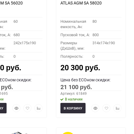
M SA 56020
ATLAS AGM SA 58020
ьная
60
Номинальная
80
ч:
емкость, Ач:
ок, A:
680
Пусковой ток, A:
800
242x175x190
Размеры
314x174x190
мм:
(ДхШхВ), мм:
ть:
0
Полярность:
0
00
20 300
руб.
руб.
 ECOном скидки:
Цена без ECOном скидки:
0
21 100
руб.
руб.
61695
Артикул: 61849
ии
В наличии
Быстрый
Добавить
Добавить
Быстрый
Добавить
Добавить
НУ
В КОРЗИНУ
просмотр
в
к
просмотр
в
к
избранное
сравнению
избранное
сравнени