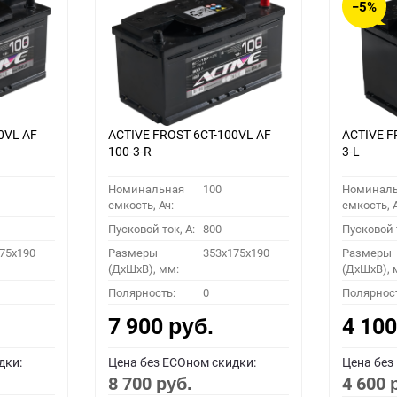
−5%
0VL АF
ACTIVE FROST 6СТ-100VL АF
ACTIVE F
100-3-R
3-L
Номинальная
100
Номинал
емкость, Ач:
емкость, А
Пусковой ток, A:
800
Пусковой т
75x190
Размеры
353x175x190
Размеры
(ДхШхВ), мм:
(ДхШхВ), 
Полярность:
0
Полярнос
7 900
4 10
руб.
дки:
Цена без ECOном скидки:
Цена без
8 700
4 600
руб.