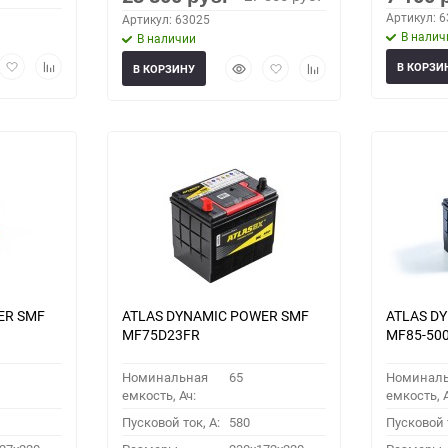
Артикул: 
Артикул: 63025
В налич
В наличии
рый
Добавить
Добавить
Быстрый
Добавить
Добавить
В КОРЗИ
В КОРЗИНУ
мотр
в
к
просмотр
в
к
избранное
сравнению
избранное
сравнению
ER SMF
ATLAS DYNAMIC POWER SMF
ATLAS D
MF75D23FR
MF85-50
Номинальная
65
Номинал
емкость, Ач:
емкость, А
Пусковой ток, A:
580
Пусковой т