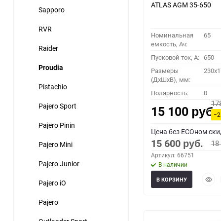
ATLAS AGM 35-650
Sapporo
RVR
Номинальная
65
емкость, Ач:
Raider
Пусковой ток, A:
650
Proudia
Размеры
230x1
(ДхШхВ), мм:
Pistachio
Полярность:
0
17
Pajero Sport
15 100
руб.
−2
Pajero Pinin
Цена без ECOном ски
15 600
18
Pajero Mini
руб.
Артикул: 66751
Pajero Junior
В наличии
Быст
В КОРЗИНУ
Pajero iO
прос
Pajero