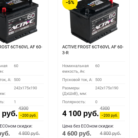
−5%
ROST 6СТ-60VL АF 60-
ACTIVE FROST 6СТ-60VL АF 60-
3-R
ьная
60
Номинальная
60
ч:
емкость, Ач:
ок, A:
500
Пусковой ток, A:
500
242x175x190
Размеры
242x175x190
мм:
(ДхШхВ), мм:
ть:
1
Полярность:
0
4300
4300
0
4 100
руб.
руб.
−200
−200
руб.
руб.
 ECOном скидки:
Цена без ECOном скидки:
4 600
4 800
4 800
руб.
руб.
руб.
руб.