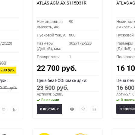
ATLAS AGM AX S115D31R
ATLAS AG
Номинальная
90
Номинал
емкость, Ач:
емкость, А
Пусковой ток, A:
800
Пусковой т
72x220
Размеры
302x172x220
Размеры
(ДхШхВ), мм:
(ДхШхВ), 
Полярность:
1
Полярнос
800
22 700
16 1
руб.
 700
руб.
дки:
Цена без ECOном скидки:
Цена без
23 500
16 60
 300
руб.
руб.
Артикул: 62885
Артикул: 
В наличии
В налич
Быстрый
Добавить
Добавить
рый
Добавить
Добавить
В КОРЗИНУ
В КОРЗИ
просмотр
в
к
мотр
в
к
избранное
сравнению
избранное
сравнению