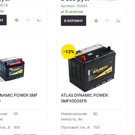
63018
Артикул: 55683
ии
В наличии
Быстрый
Добавить
Добавить
Быстрый
Добавить
Добавить
НУ
В КОРЗИНУ
просмотр
в
к
просмотр
в
к
избранное
сравнению
избранное
сравнени
−13%
YNAMIC POWER SMF
ATLAS DYNAMIC POWER
0
SMF95D26FR
ьная
55
Номинальная
80
ч:
емкость, Ач:
ок, A:
500
Пусковой ток, A:
700