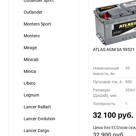
Outlander Sport
Outlander
Montero Sport
Montero
Mirage
ATLAS AGM SA 59521
Minicab
Номинальная
95
Minica
емкость, Ач:
Пусковой ток, A:
850
Libero
Размеры
353x1
Legnum
(ДхШхВ), мм:
Полярность:
1
Lancer Ralliart
32 100
руб.
Lancer Evolution
Цена без ECOном ски
Lancer Cargo
32 900
руб.