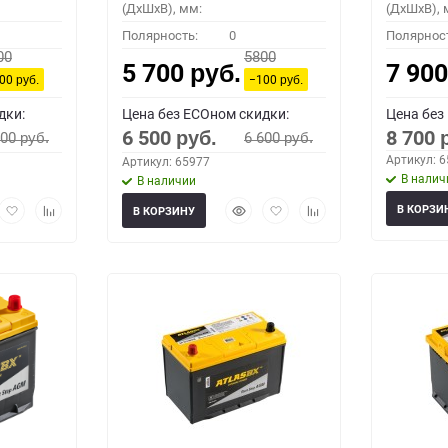
(ДхШхВ), мм:
(ДхШхВ), 
Полярность:
0
Полярнос
00
5800
5 700
7 90
руб.
100
−100
руб.
руб.
дки:
Цена без ECOном скидки:
Цена без
6 500
8 700
600
6 600
руб.
руб.
руб.
Артикул: 
Артикул: 65977
В налич
В наличии
рый
Добавить
Добавить
Быстрый
Добавить
Добавить
В КОРЗИ
В КОРЗИНУ
мотр
в
к
просмотр
в
к
избранное
сравнению
избранное
сравнению