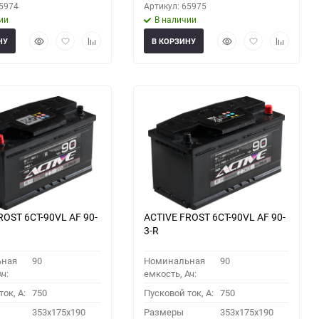
65974
Артикул: 65975
ии
В наличии
Быстрый
Добавить
Добавить
Быстрый
Добавить
Добавить
НУ
В КОРЗИНУ
просмотр
в
к
просмотр
в
к
избранное
сравнению
избранное
сравнени
ROST 6СТ-90VL АF 90-
ACTIVE FROST 6СТ-90VL АF 90-
3-R
ьная
90
Номинальная
90
ч:
емкость, Ач:
ок, A:
750
Пусковой ток, A:
750
353x175x190
Размеры
353x175x190