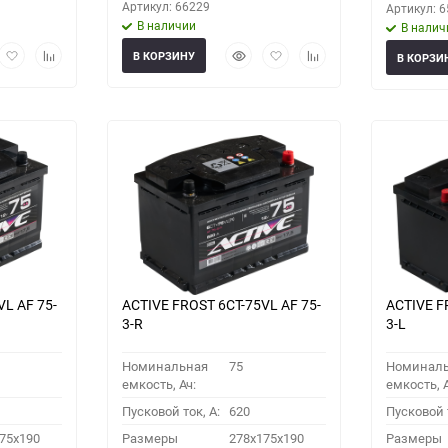
Артикул: 66229
Артикул: 
В наличии
В налич
рый
Добавить
Добавить
Быстрый
Добавить
Добавить
В КОРЗИНУ
В КОРЗИ
мотр
в
к
просмотр
в
к
избранное
сравнению
избранное
сравнению
VL АF 75-
ACTIVE FROST 6СТ-75VL АF 75-
ACTIVE F
3-R
3-L
Номинальная
75
Номинал
емкость, Ач:
емкость, А
Пусковой ток, A:
620
Пусковой т
75x190
Размеры
278x175x190
Размеры