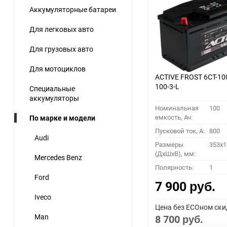
Аккумуляторные батареи
60
Для легковых авто
90
Для грузовых авто
150
Для мотоциклов
ACTIVE FROST 6СТ-10
100-3-L
Специальные
аккумуляторы
Номинальная
100
емкость, Ач:
По марке и модели
Пусковой ток, A:
800
Audi
Размеры
353x1
(ДхШхВ), мм:
Mercedes Benz
Полярность:
1
Ford
7 900
руб.
Iveco
Цена без ECOном ски
Man
8 700
руб.