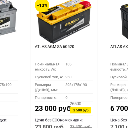
−13%
ATLAS AGM SA 60520
ATLAS A
Номинальная
105
Номинал
емкость, Ач:
емкость, А
Пусковой ток, A:
950
Пусковой т
75x190
Размеры
393x175x190
Размеры
(ДхШхВ), мм:
(ДхШхВ), 
Полярность:
0
Полярнос
26500
23 000
6 70
руб.
−3 500
руб.
дки:
Цена без ECOном скидки:
Цена без
23 800
7 100
27 300
руб.
руб.