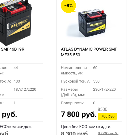
−8%
X SMF46B19R
ATLAS DYNAMIC POWER SMF
MF35-550
ьная
44
Номинальная
60
ч:
емкость, Ач:
ок, A:
400
Пусковой ток, A:
550
187x127x220
Размеры
230x172x220
мм:
(ДхШхВ), мм:
ть:
1
Полярность:
0
8500
0
7 800
руб.
руб.
−700
руб.
 ECOном скидки:
Цена без ECOном скидки:
8 300
9 000
руб.
руб.
руб.