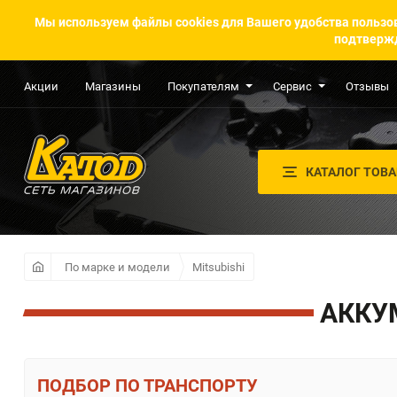
Мы используем файлы cookies для Вашего удобства пользов
подтвержд
Акции
Магазины
Покупателям
Сервис
Отзывы
КАТАЛОГ ТОВ
По марке и модели
Mitsubishi
АККУ
ПО ТРАНСПОРТУ