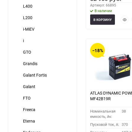
Артикул: 66895
L400
В наличии
L200
Быст
В КОРЗИНУ
прос
i-MiEV
i
−18%
GTO
Grandis
Galant Fortis
Galant
ATLAS DYNAMIC POW
FTO
MF42B19R
Freeca
Номинальная
38
емкость, Ач:
Eterna
Пусковой ток, A:
370