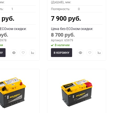
мм:
(ДхШхВ), мм:
ть:
1
Полярность:
0
0
7 900
руб.
руб.
 ECOном скидки:
Цена без ECOном скидки:
8 700
руб.
руб.
65978
Артикул: 65979
ии
В наличии
Быстрый
Добавить
Добавить
Быстрый
Добавить
Добавить
НУ
В КОРЗИНУ
просмотр
в
к
просмотр
в
к
избранное
сравнению
избранное
сравнени