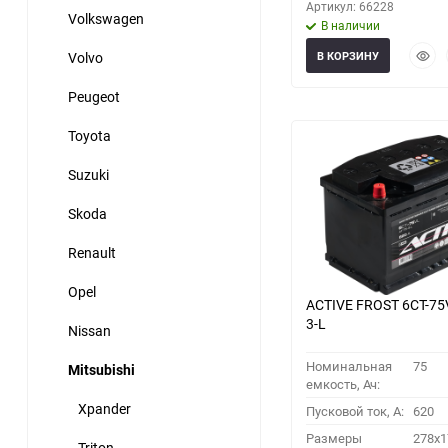
Артикул: 66228
Volkswagen
В наличии
Быст
Volvo
В КОРЗИНУ
прос
Peugeot
Toyota
Suzuki
Skoda
Renault
Opel
ACTIVE FROST 6СТ-75
3-L
Nissan
Номинальная
75
Mitsubishi
емкость, Ач:
Xpander
Пусковой ток, A:
620
Размеры
278x1
Triton