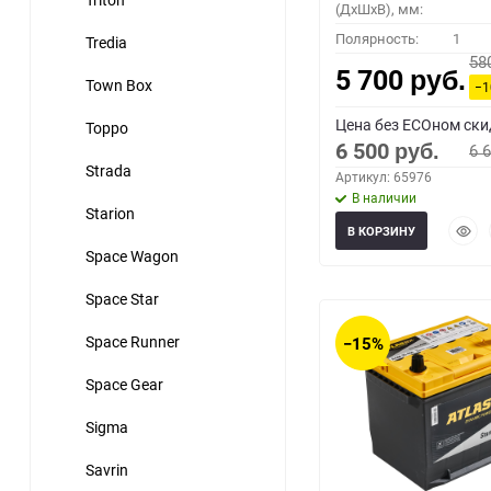
(ДхШхВ), мм:
Полярность:
1
Tredia
58
5 700
руб.
Town Box
−
Цена без ECOном ски
Toppo
6 500
6 
руб.
Strada
Артикул: 65976
В наличии
Starion
Быст
В КОРЗИНУ
прос
Space Wagon
Space Star
Space Runner
−15%
Space Gear
Sigma
Savrin