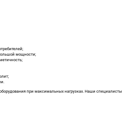
требителей;
 большой мощности;
рметичность;
олит;
и.
 и оборудования при максимальных нагрузках. Наши специалисты