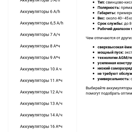
Тип:
свинцово‑кисл
Полярность:
прямая
Аккумуляторы 6 A/h
Габариты:
примерн
Вес:
около 40–45 кг
Аккумуляторы 6,5 A/h
Срок службы:
до 8
Рабочий диапазон 
Аккумуляторы 7 А/ч
Чем отличаются от други
Аккумуляторы 8 А*ч
сверхвысокая ёмк
мощный пуск:
экст
Аккумуляторы 9 А*ч
технологии AGM/г
усиленная констру
низкий саморазряд
Аккумуляторы 10 А ч
не требуют обслуж
универсальность:
с
Аккумуляторы 11 А*ч
Выбирайте аккумуляторы 
Аккумуляторы 12 А/ч
помогут подобрать опти
Аккумуляторы 13 А/ч
Аккумуляторы 14 А/ч
Аккумуляторы 16 А*ч