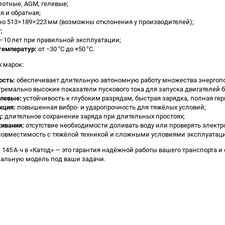
отные, AGM, гелевые;
 и обратная;
о 513×189×223 мм (возможны отклонения у производителей);
;
–10 лет при правильной эксплуатации;
температур:
от −30 °C до +50 °C.
х марок:
ость:
обеспечивает длительную автономную работу множества энергопо
ремально высокие показатели пускового тока для запуска двигателей
елевые:
устойчивость к глубоким разрядам, быстрая зарядка, полная ге
кция:
повышенная вибро‑ и ударопрочность для тяжёлых условий;
:
длительное сохранение заряда при длительных простоях;
ивания:
отсутствие необходимости доливать воду или проверять электр
овместимость с тяжёлой техникой и сложными условиями эксплуатаци
145 А·ч в «Катод» — это гарантия надёжной работы вашего транспорта
мальную модель под ваши задачи.