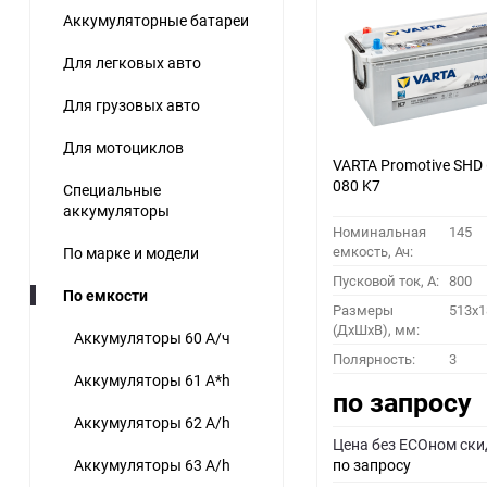
Аккумуляторные батареи
Для легковых авто
Для грузовых авто
Для мотоциклов
VARTA Promotive SHD
080 K7
Специальные
аккумуляторы
Номинальная
145
емкость, Ач:
По марке и модели
Пусковой ток, A:
800
По емкости
Размеры
513x1
(ДхШхВ), мм:
Аккумуляторы 60 А/ч
Полярность:
3
Аккумуляторы 61 A*h
по запросу
Аккумуляторы 62 A/h
Цена без ECOном ски
Аккумуляторы 63 A/h
по запросу