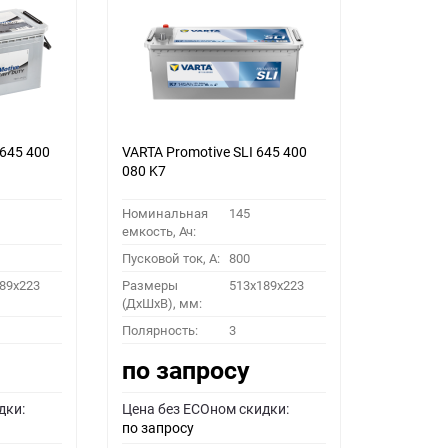
 645 400
VARTA Promotive SLI 645 400
080 K7
Номинальная
145
емкость, Ач:
Пусковой ток, A:
800
89x223
Размеры
513x189x223
(ДхШхВ), мм:
Полярность:
3
по запросу
дки:
Цена без ECOном скидки:
по запросу