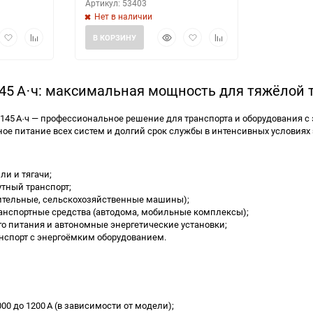
Артикул: 53403
Нет в наличии
рый
Добавить
Добавить
Быстрый
Добавить
Добавить
В КОРЗИНУ
мотр
в
к
просмотр
в
к
избранное
сравнению
избранное
сравнению
45 А·ч: максимальная мощность для тяжёлой 
145 А·ч — профессиональное решение для транспорта и оборудования с
ое питание всех систем и долгий срок службы в интенсивных условиях
ли и тягачи;
тный транспорт;
оительные, сельскохозяйственные машины);
анспортные средства (автодома, мобильные комплексы);
о питания и автономные энергетические установки;
нспорт с энергоёмким оборудованием.
000 до 1200 А (в зависимости от модели);