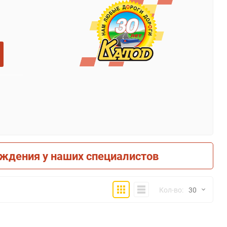
рждения у наших специалистов
Плитка
Компактно
Кол-во:
30
30