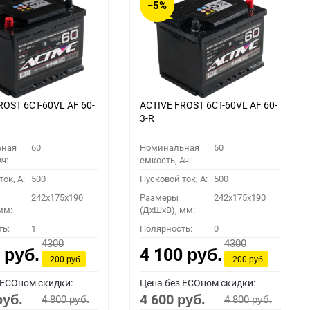
−5%
ROST 6СТ-60VL АF 60-
ACTIVE FROST 6СТ-60VL АF 60-
3-R
ьная
60
Номинальная
60
ч:
емкость, Ач:
ок, A:
500
Пусковой ток, A:
500
242x175x190
Размеры
242x175x190
мм:
(ДхШхВ), мм:
ть:
1
Полярность:
0
4300
4300
0
4 100
руб.
руб.
−200
−200
руб.
руб.
 ECOном скидки:
Цена без ECOном скидки:
4 600
4 800
4 800
руб.
руб.
руб.
руб.