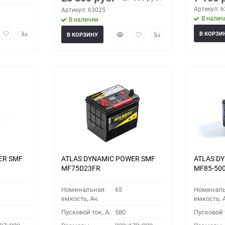
Артикул: 
Артикул: 63025
В налич
В наличии
рый
Добавить
Добавить
Быстрый
Добавить
Добавить
В КОРЗИ
В КОРЗИНУ
мотр
в
к
просмотр
в
к
избранное
сравнению
избранное
сравнению
ER SMF
ATLAS DYNAMIC POWER SMF
ATLAS D
MF75D23FR
MF85-50
Номинальная
65
Номинал
емкость, Ач:
емкость, А
Пусковой ток, A:
580
Пусковой т