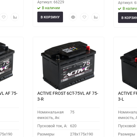
Артикул: 66229
Артикул: 
В наличии
В налич
рый
Добавить
Добавить
Быстрый
Добавить
Добавить
В КОРЗИНУ
В КОРЗИ
мотр
в
к
просмотр
в
к
избранное
сравнению
избранное
сравнению
VL АF 75-
ACTIVE FROST 6СТ-75VL АF 75-
ACTIVE F
3-R
3-L
Номинальная
75
Номинал
емкость, Ач:
емкость, А
Пусковой ток, A:
620
Пусковой т
75x190
Размеры
278x175x190
Размеры