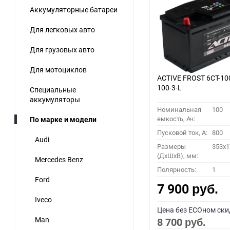
Аккумуляторные батареи
60
Для легковых авто
90
Для грузовых авто
150
Для мотоциклов
ACTIVE FROST 6СТ-10
100-3-L
Специальные
аккумуляторы
Номинальная
100
емкость, Ач:
По марке и модели
Пусковой ток, A:
800
Audi
Размеры
353x1
(ДхШхВ), мм:
Mercedes Benz
Полярность:
1
Ford
7 900
руб.
Iveco
Цена без ECOном ски
Man
8 700
руб.