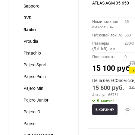
ATLAS AGM 35-650
Sapporo
RVR
Номинальная
65
емкость, Ач:
Raider
Пусковой ток, A:
650
Proudia
Размеры
230x1
(ДхШхВ), мм:
Pistachio
Полярность:
0
17
Pajero Sport
15 100
руб.
−2
Pajero Pinin
Цена без ECOном ски
15 600
18
Pajero Mini
руб.
Артикул: 66751
Pajero Junior
В наличии
Быст
В КОРЗИНУ
Pajero iO
прос
Pajero