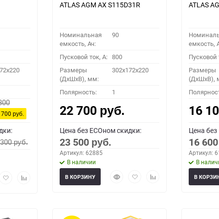
ATLAS AGM AX S115D31R
ATLAS AG
Номинальная
90
Номинал
емкость, Ач:
емкость, А
Пусковой ток, A:
800
Пусковой т
72x220
Размеры
302x172x220
Размеры
(ДхШхВ), мм:
(ДхШхВ), 
Полярность:
1
Полярнос
800
22 700
16 1
руб.
 700
руб.
дки:
Цена без ECOном скидки:
Цена без
23 500
16 60
 300
руб.
руб.
Артикул: 62885
Артикул: 
В наличии
В налич
Быстрый
Добавить
Добавить
рый
Добавить
Добавить
В КОРЗИНУ
В КОРЗИ
просмотр
в
к
мотр
в
к
избранное
сравнению
избранное
сравнению