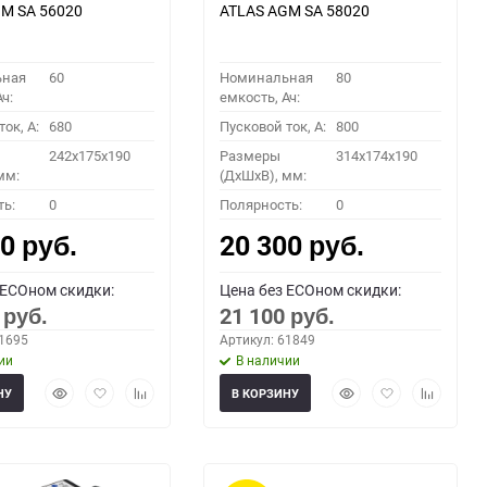
M SA 56020
ATLAS AGM SA 58020
ьная
60
Номинальная
80
ч:
емкость, Ач:
ок, A:
680
Пусковой ток, A:
800
242x175x190
Размеры
314x174x190
мм:
(ДхШхВ), мм:
ть:
0
Полярность:
0
00
20 300
руб.
руб.
 ECOном скидки:
Цена без ECOном скидки:
0
21 100
руб.
руб.
61695
Артикул: 61849
ии
В наличии
Быстрый
Добавить
Добавить
Быстрый
Добавить
Добавить
НУ
В КОРЗИНУ
просмотр
в
к
просмотр
в
к
избранное
сравнению
избранное
сравнени