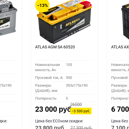
−13%
ATLAS AGM SA 60520
ATLAS A
Номинальная
105
Номинал
емкость, Ач:
емкость, А
Пусковой ток, A:
950
Пусковой т
75x190
Размеры
393x175x190
Размеры
(ДхШхВ), мм:
(ДхШхВ), 
Полярность:
0
Полярнос
26500
23 000
6 70
руб.
−3 500
руб.
дки:
Цена без ECOном скидки:
Цена без
23 800
7 100
27 300
руб.
руб.