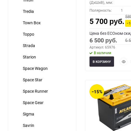
(ДхШхВ), мм:
Полярность:
1
Tredia
58
5 700
руб.
Town Box
−
Цена без ECOном ски
Toppo
6 500
6 
руб.
Strada
Артикул: 65976
В наличии
Starion
Быст
В КОРЗИНУ
прос
Space Wagon
Space Star
Space Runner
−15%
Space Gear
Sigma
Savrin