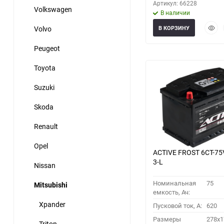
Артикул: 66228
Volkswagen
В наличии
Быст
Volvo
В КОРЗИНУ
прос
Peugeot
Toyota
Suzuki
Skoda
Renault
Opel
ACTIVE FROST 6СТ-75
3-L
Nissan
Номинальная
75
Mitsubishi
емкость, Ач:
Xpander
Пусковой ток, A:
620
Размеры
278x1
Triton