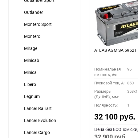
Outlander Sport
Outlander
Montero Sport
Montero
Mirage
ATLAS AGM SA 59521
Minicab
Номинальная
95
Minica
емкость, Ач:
Пусковой ток, A:
850
Libero
Размеры
353x1
Legnum
(ДхШхВ), мм:
Полярность:
1
Lancer Ralliart
32 100
руб.
Lancer Evolution
Цена без ECOном ски
Lancer Cargo
32 900
руб.