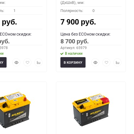
мм:
(ДхШхВ), мм:
ть:
1
Полярность:
0
0
7 900
руб.
руб.
 ECOном скидки:
Цена без ECOном скидки:
8 700
руб.
руб.
65978
Артикул: 65979
ии
В наличии
Быстрый
Добавить
Добавить
Быстрый
Добавить
Добавить
НУ
В КОРЗИНУ
просмотр
в
к
просмотр
в
к
избранное
сравнению
избранное
сравнени