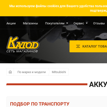
Мы используем файлы cookies для Вашего удобства пользов
подтвержд
Акции
Магазины
Покупателям
Сервис
Отзывы
КАТАЛОГ ТОВ
По марке и модели
Mitsubishi
АККУ
ПО ТРАНСПОРТУ