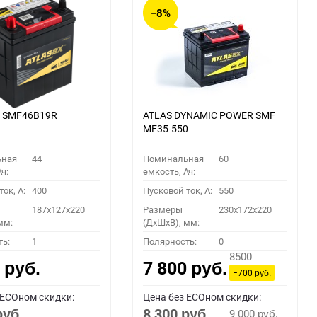
−8%
X SMF46B19R
ATLAS DYNAMIC POWER SMF
MF35-550
ьная
44
Номинальная
60
ч:
емкость, Ач:
ок, A:
400
Пусковой ток, A:
550
187x127x220
Размеры
230x172x220
мм:
(ДхШхВ), мм:
ть:
1
Полярность:
0
8500
0
7 800
руб.
руб.
−700
руб.
 ECOном скидки:
Цена без ECOном скидки:
8 300
9 000
руб.
руб.
руб.