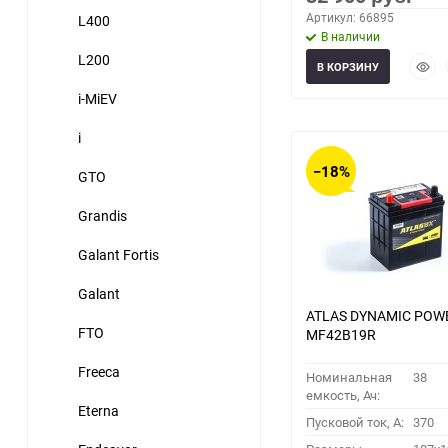
Артикул: 66895
L400
В наличии
L200
Быст
В КОРЗИНУ
прос
i-MiEV
i
−18%
GTO
Grandis
Galant Fortis
Galant
ATLAS DYNAMIC POW
FTO
MF42B19R
Freeca
Номинальная
38
емкость, Ач:
Eterna
Пусковой ток, A:
370