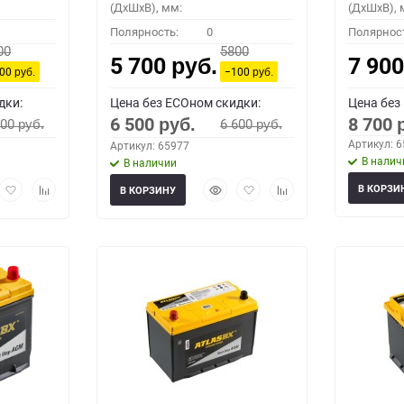
(ДхШхВ), мм:
(ДхШхВ), 
Полярность:
0
Полярнос
00
5800
5 700
7 90
руб.
100
−100
руб.
руб.
дки:
Цена без ECOном скидки:
Цена без
6 500
8 700
600
6 600
руб.
руб.
руб.
Артикул: 
Артикул: 65977
В налич
В наличии
рый
Добавить
Добавить
Быстрый
Добавить
Добавить
В КОРЗИ
В КОРЗИНУ
мотр
в
к
просмотр
в
к
избранное
сравнению
избранное
сравнению