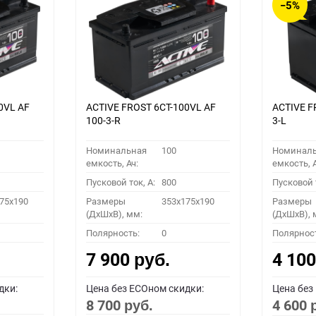
−5%
0VL АF
ACTIVE FROST 6СТ-100VL АF
ACTIVE F
100-3-R
3-L
Номинальная
100
Номинал
емкость, Ач:
емкость, А
Пусковой ток, A:
800
Пусковой т
75x190
Размеры
353x175x190
Размеры
(ДхШхВ), мм:
(ДхШхВ), 
Полярность:
0
Полярнос
7 900
4 10
руб.
дки:
Цена без ECOном скидки:
Цена без
8 700
4 600
руб.