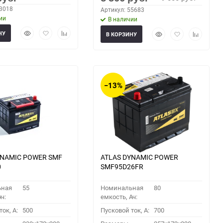
63018
Артикул: 55683
ии
В наличии
Быстрый
Добавить
Добавить
Быстрый
Добавить
Добавить
НУ
В КОРЗИНУ
просмотр
в
к
просмотр
в
к
избранное
сравнению
избранное
сравнени
−13%
YNAMIC POWER SMF
ATLAS DYNAMIC POWER
0
SMF95D26FR
ьная
55
Номинальная
80
ч:
емкость, Ач:
ок, A:
500
Пусковой ток, A:
700