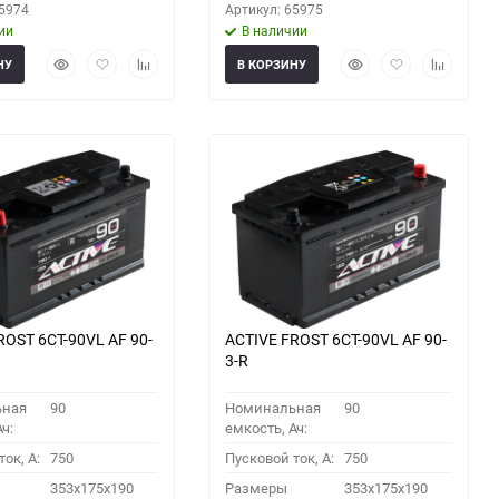
65974
Артикул: 65975
ии
В наличии
Быстрый
Добавить
Добавить
Быстрый
Добавить
Добавить
НУ
В КОРЗИНУ
просмотр
в
к
просмотр
в
к
избранное
сравнению
избранное
сравнени
ROST 6СТ-90VL АF 90-
ACTIVE FROST 6СТ-90VL АF 90-
3-R
ьная
90
Номинальная
90
ч:
емкость, Ач:
ок, A:
750
Пусковой ток, A:
750
353x175x190
Размеры
353x175x190