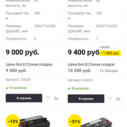
Номинальная
55
Номинальная
80
емкость, Ач:
емкость, Ач:
Пусковой ток,
500
Пусковой ток,
700
A:
A:
Размеры
230x172x200
Размеры
257x172x220
(ДхШхВ), мм:
(ДхШхВ), мм:
Полярность:
0
Полярность:
1
10900
9 000
9 400
руб.
руб.
−1 500
руб.
Цена без ECOном скидки:
Цена без ECOном скидки:
9 500
10 200
11 700
руб.
руб.
руб.
Артикул: 53629
Артикул: 63023
В наличии
В наличии
Добавить
Добавить
Добавить
Доба
В корзину
В корзину
в
к
в
к
избранное
сравнению
избранное
сравн
−15%
−31%