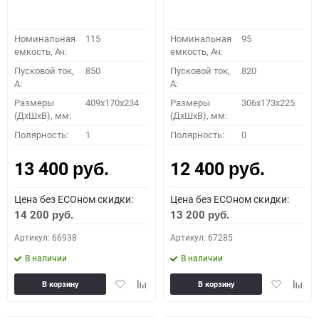
Номинальная
115
Номинальная
95
емкость, Ач:
емкость, Ач:
Пусковой ток,
850
Пусковой ток,
820
A:
A:
Размеры
409x170x234
Размеры
306x173x225
(ДхШхВ), мм:
(ДхШхВ), мм:
Полярность:
1
Полярность:
0
13 400
12 400
руб.
руб.
Цена без ECOном скидки:
Цена без ECOном скидки:
14 200
13 200
руб.
руб.
Артикул: 66938
Артикул: 67285
В наличии
В наличии
Добавить
Добавить
Добавить
Доба
В корзину
В корзину
в
к
в
к
избранное
сравнению
избранное
сравн