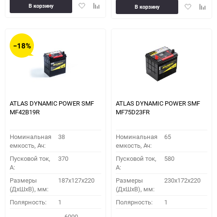
Добавить
Добавить
Добавить
Доба
В корзину
В корзину
в
к
в
к
избранное
сравнению
избранное
сравн
−18%
ATLAS DYNAMIC POWER SMF
ATLAS DYNAMIC POWER SMF
MF42B19R
MF75D23FR
Номинальная
38
Номинальная
65
емкость, Ач:
емкость, Ач:
Пусковой ток,
370
Пусковой ток,
580
A:
A:
Размеры
187x127x220
Размеры
230x172x220
(ДхШхВ), мм:
(ДхШхВ), мм:
Полярность:
1
Полярность:
1
6000