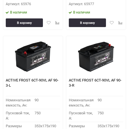
Артикул: 65976
Артикул: 65977
В наличии
В наличии
Добавить
Добавить
Добавить
Доба
В корзину
В корзину
в
к
в
к
избранное
сравнению
избранное
сравн
ACTIVE FROST 6СТ-90VL АF 90-
ACTIVE FROST 6СТ-90VL АF 90-
3-L
3-R
Номинальная
90
Номинальная
90
емкость, Ач:
емкость, Ач:
Пусковой ток,
750
Пусковой ток,
750
A:
A:
Размеры
353x175x190
Размеры
353x175x190