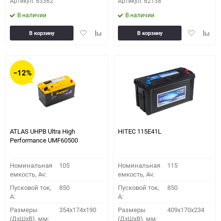
Артикул: 63362
Артикул: 62138
В наличии
В наличии
Добавить
Добавить
Добавить
Доба
В корзину
В корзину
в
к
в
к
избранное
сравнению
избранное
сравн
−12%
ATLAS UHPB Ultra High
HITEC 115E41L
Performance UMF60500
Номинальная
105
Номинальная
115
емкость, Ач:
емкость, Ач:
Пусковой ток,
850
Пусковой ток,
850
A:
A:
Размеры
354x174x190
Размеры
409x170x234
(ДхШхВ), мм:
(ДхШхВ), мм: