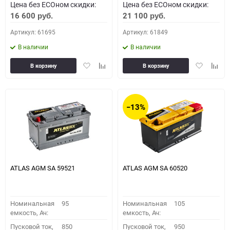
Цена без ECOном скидки:
Цена без ECOном скидки:
16 600
21 100
руб.
руб.
Артикул: 61695
Артикул: 61849
В наличии
В наличии
Добавить
Добавить
Добавить
Доба
В корзину
В корзину
в
к
в
к
избранное
сравнению
избранное
сравн
−13%
ATLAS AGM SA 59521
ATLAS AGM SA 60520
Номинальная
95
Номинальная
105
емкость, Ач:
емкость, Ач:
Пусковой ток,
850
Пусковой ток,
950