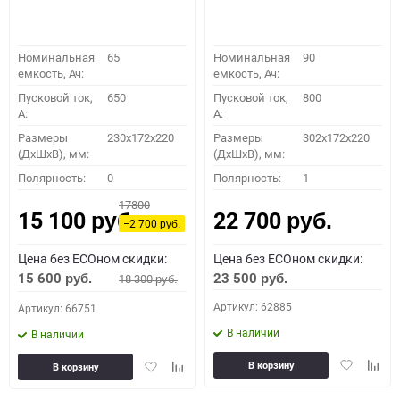
Номинальная
65
Номинальная
90
емкость, Ач:
емкость, Ач:
Пусковой ток,
650
Пусковой ток,
800
A:
A:
Размеры
230x172x220
Размеры
302x172x220
(ДхШхВ), мм:
(ДхШхВ), мм:
Полярность:
0
Полярность:
1
17800
15 100
22 700
руб.
руб.
−2 700
руб.
Цена без ECOном скидки:
Цена без ECOном скидки:
15 600
23 500
18 300
руб.
руб.
руб.
Артикул: 62885
Артикул: 66751
В наличии
В наличии
Добавить
Доба
Добавить
Добавить
В корзину
В корзину
в
к
в
к
избранное
сравн
избранное
сравнению