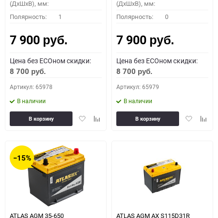
(ДхШхВ), мм:
(ДхШхВ), мм:
Полярность:
1
Полярность:
0
7 900
7 900
руб.
руб.
Цена без ECOном скидки:
Цена без ECOном скидки:
8 700
8 700
руб.
руб.
Артикул: 65978
Артикул: 65979
В наличии
В наличии
Добавить
Добавить
Добавить
Доба
В корзину
В корзину
в
к
в
к
избранное
сравнению
избранное
сравн
−15%
ATLAS AGM 35-650
ATLAS AGM AX S115D31R