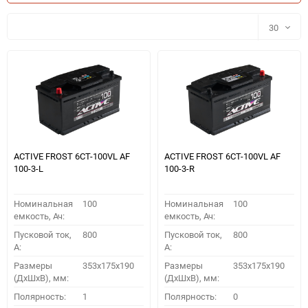
30
30
60
90
150
ACTIVE FROST 6СТ-100VL АF
ACTIVE FROST 6СТ-100VL АF
100-3-L
100-3-R
Номинальная
100
Номинальная
100
емкость, Ач:
емкость, Ач:
Пусковой ток,
800
Пусковой ток,
800
A:
A:
Размеры
353x175x190
Размеры
353x175x190
(ДхШхВ), мм:
(ДхШхВ), мм:
ПОДОБРАТЬ
Полярность:
1
Полярность:
0