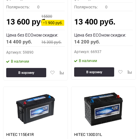
Полярность:
0
Полярность:
0
15500
13 600
13 400
руб.
руб.
−1 900
руб.
Цена без ECOном скидки:
Цена без ECOном скидки:
14 400
14 200
16 300
руб.
руб.
руб.
Артикул: 66937
Артикул: 59890
В наличии
В наличии
Добавить
Доба
Добавить
Добавить
В корзину
В корзину
в
к
в
к
избранное
сравн
избранное
сравнению
HITEC 115E41R
HITEC 130D31L