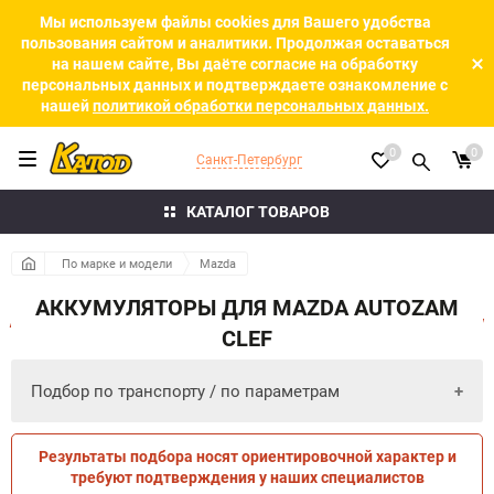
Мы используем файлы cookies для Вашего удобства
пользования сайтом и аналитики. Продолжая оставаться
на нашем сайте, Вы даёте согласие на обработку
персональных данных и подтверждаете ознакомление с
нашей
политикой обработки персональных данных.
0
0
Санкт-Петербург
КАТАЛОГ ТОВАРОВ
По марке и модели
Mazda
АККУМУЛЯТОРЫ ДЛЯ MAZDA AUTOZAM
CLEF
Подбор по транспорту / по параметрам
Результаты подбора носят ориентировочной характер и
ПО ПАРАМЕТРАМ
ПО ТРАНСПОРТУ
требуют подтверждения у наших специалистов