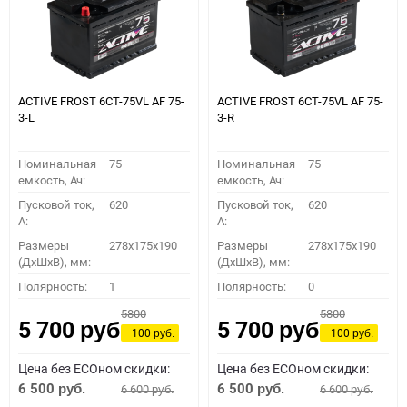
ACTIVE FROST 6СТ-75VL АF 75-
ACTIVE FROST 6СТ-75VL АF 75-
3-L
3-R
Номинальная
75
Номинальная
75
емкость, Ач:
емкость, Ач:
Пусковой ток,
620
Пусковой ток,
620
A:
A:
Размеры
278x175x190
Размеры
278x175x190
(ДхШхВ), мм:
(ДхШхВ), мм:
Полярность:
1
Полярность:
0
5800
5800
5 700
5 700
руб.
руб.
−100
−100
руб.
руб.
Цена без ECOном скидки:
Цена без ECOном скидки:
6 500
6 500
6 600
6 600
руб.
руб.
руб.
руб.