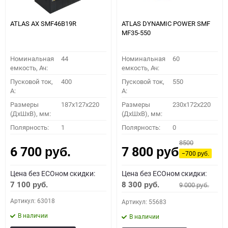
ATLAS AX SMF46B19R
ATLAS DYNAMIC POWER SMF
MF35-550
Номинальная
44
Номинальная
60
емкость, Ач:
емкость, Ач:
Пусковой ток,
400
Пусковой ток,
550
A:
A:
Размеры
187x127x220
Размеры
230x172x220
(ДхШхВ), мм:
(ДхШхВ), мм:
Полярность:
1
Полярность:
0
8500
6 700
7 800
руб.
руб.
−700
руб.
Цена без ECOном скидки:
Цена без ECOном скидки:
7 100
8 300
9 000
руб.
руб.
руб.
Артикул: 63018
Артикул: 55683
В наличии
В наличии