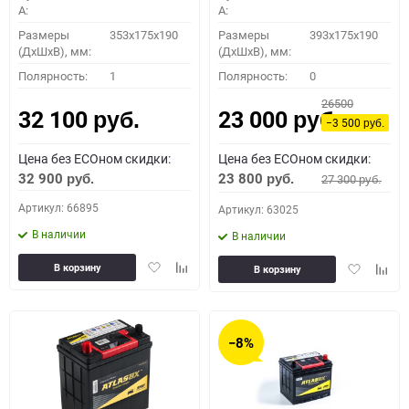
A:
A:
Размеры
353x175x190
Размеры
393x175x190
(ДхШхВ), мм:
(ДхШхВ), мм:
Полярность:
1
Полярность:
0
26500
32 100
23 000
руб.
руб.
−3 500
руб.
Цена без ECOном скидки:
Цена без ECOном скидки:
32 900
23 800
27 300
руб.
руб.
руб.
Артикул: 66895
Артикул: 63025
В наличии
В наличии
Добавить
Добавить
Добавить
Доба
В корзину
В корзину
в
к
в
к
избранное
сравнению
избранное
сравн
−8%