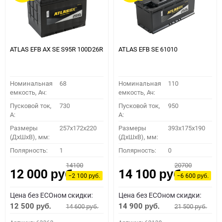
ATLAS EFB AX SE S95R 100D26R
ATLAS EFB SE 61010
Номинальная
68
Номинальная
110
емкость, Ач:
емкость, Ач:
Пусковой ток,
730
Пусковой ток,
950
A:
A:
Размеры
257x172x220
Размеры
393x175x190
(ДхШхВ), мм:
(ДхШхВ), мм:
Полярность:
1
Полярность:
0
14100
20700
12 000
14 100
руб.
руб.
−2 100
−6 600
руб.
руб.
Цена без ECOном скидки:
Цена без ECOном скидки:
12 500
14 900
14 600
21 500
руб.
руб.
руб.
руб.