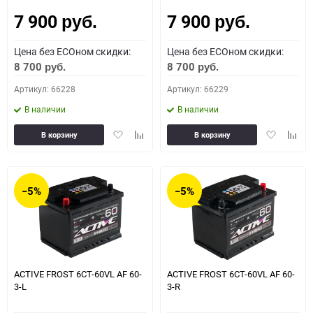
7 900
7 900
Как определить полярность?
руб.
руб.
Цена без ECOном скидки:
Цена без ECOном скидки:
0 - обратная
1 - прямая
3 - обратная
4 - прямая
8 700
8 700
руб.
руб.
Артикул: 66228
Артикул: 66229
В наличии
В наличии
Добавить
Добавить
Добавить
Доба
В корзину
В корзину
в
к
в
к
избранное
сравнению
избранное
сравн
−5%
−5%
ACTIVE FROST 6СТ-60VL АF 60-
ACTIVE FROST 6СТ-60VL АF 60-
3-L
3-R