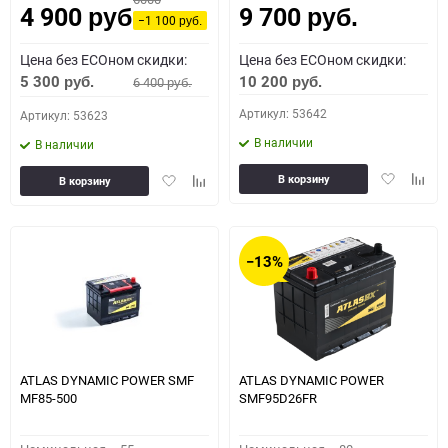
4 900
9 700
руб.
руб.
−1 100
руб.
Цена без ECOном скидки:
Цена без ECOном скидки:
5 300
10 200
6 400
руб.
руб.
руб.
Артикул: 53642
Артикул: 53623
В наличии
В наличии
Добавить
Доба
Добавить
Добавить
В корзину
В корзину
в
к
в
к
избранное
сравн
избранное
сравнению
−13%
ATLAS DYNAMIC POWER SMF
ATLAS DYNAMIC POWER
MF85-500
SMF95D26FR