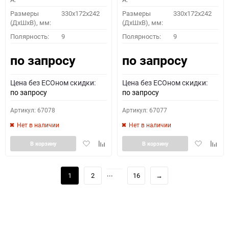
Размеры
330x172x242
Размеры
330x172x242
(ДхШхВ), мм:
(ДхШхВ), мм:
Полярность:
9
Полярность:
9
по запросу
по запросу
Цена без ECOном скидки:
Цена без ECOном скидки:
по запросу
по запросу
Артикул: 67078
Артикул: 67077
Нет в наличии
Нет в наличии
Добавить
Добавить
Добавить
Доба
В корзину
В корзину
в
к
в
к
избранное
сравнению
избранное
сравн
...
1
2
16
→