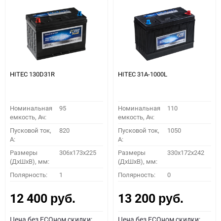
HITEC 130D31R
HITEC 31A-1000L
Номинальная
95
Номинальная
110
емкость, Ач:
емкость, Ач:
Пусковой ток,
820
Пусковой ток,
1050
A:
A:
Размеры
306x173x225
Размеры
330x172x242
(ДхШхВ), мм:
(ДхШхВ), мм:
Полярность:
1
Полярность:
0
12 400
13 200
руб.
руб.
Цена без ECOном скидки:
Цена без ECOном скидки: