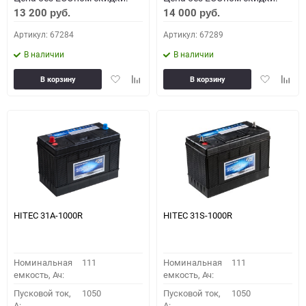
13 200
14 000
руб.
руб.
Артикул: 67284
Артикул: 67289
В наличии
В наличии
Добавить
Добавить
Добавить
Доба
В корзину
В корзину
в
к
в
к
избранное
сравнению
избранное
сравн
HITEC 31A-1000R
HITEC 31S-1000R
Номинальная
111
Номинальная
111
емкость, Ач:
емкость, Ач:
Пусковой ток,
1050
Пусковой ток,
1050
A:
A: