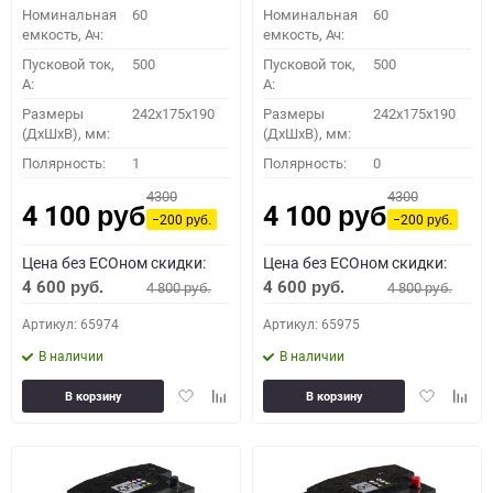
Номинальная
60
Номинальная
60
емкость, Ач:
емкость, Ач:
Пусковой ток,
500
Пусковой ток,
500
A:
A:
Размеры
242x175x190
Размеры
242x175x190
(ДхШхВ), мм:
(ДхШхВ), мм:
Полярность:
1
Полярность:
0
4300
4300
4 100
4 100
руб.
руб.
−200
−200
руб.
руб.
Цена без ECOном скидки:
Цена без ECOном скидки:
4 600
4 600
4 800
4 800
руб.
руб.
руб.
руб.
Артикул: 65974
Артикул: 65975
В наличии
В наличии
Добавить
Добавить
Добавить
Доба
В корзину
В корзину
в
к
в
к
избранное
сравнению
избранное
сравн