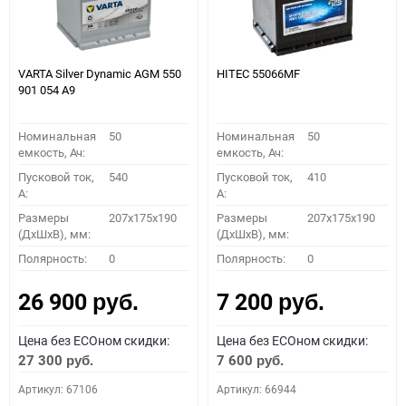
VARTA Silver Dynamic AGM 550
HITEC 55066MF
901 054 A9
Номинальная
50
Номинальная
50
емкость, Ач:
емкость, Ач:
Пусковой ток,
540
Пусковой ток,
410
A:
A:
Размеры
207x175x190
Размеры
207x175x190
(ДхШхВ), мм:
(ДхШхВ), мм:
Полярность:
0
Полярность:
0
26 900
7 200
руб.
руб.
Цена без ECOном скидки:
Цена без ECOном скидки:
27 300
7 600
руб.
руб.
Артикул: 67106
Артикул: 66944