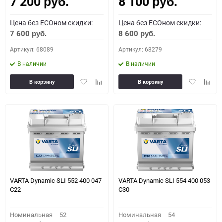
7 200
8 100
Как определить полярность?
руб.
руб.
Цена без ECOном скидки:
Цена без ECOном скидки:
0 - обратная
1 - прямая
3 - обратная
4 - прямая
7 600
8 600
руб.
руб.
Артикул: 68089
Артикул: 68279
В наличии
В наличии
Добавить
Добавить
Добавить
Доба
В корзину
В корзину
в
к
в
к
избранное
сравнению
избранное
сравн
VARTA Dynamic SLI 552 400 047
VARTA Dynamic SLI 554 400 053
C22
C30
Номинальная
52
Номинальная
54