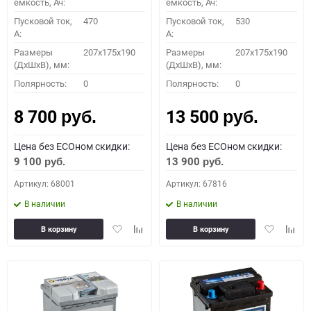
емкость, Ач:
емкость, Ач:
Пусковой ток,
470
Пусковой ток,
530
A:
A:
Размеры
207x175x190
Размеры
207x175x190
(ДхШхВ), мм:
(ДхШхВ), мм:
Полярность:
0
Полярность:
0
8 700
13 500
руб.
руб.
Цена без ECOном скидки:
Цена без ECOном скидки:
9 100
13 900
руб.
руб.
Артикул: 68001
Артикул: 67816
В наличии
В наличии
Добавить
Добавить
Добавить
Доба
В корзину
В корзину
в
к
в
к
избранное
сравнению
избранное
сравн