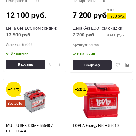
Полярность:
0
Полярность:
0
8100
12 100
7 200
руб.
руб.
−900
руб.
Цена без ECOном скидки:
Цена без ECOном скидки:
12 500
7 700
8 600
руб.
руб.
руб.
Артикул: 67069
Артикул: 64799
В наличии
В наличии
Добавить
Добавить
Добавить
Доба
В корзину
В корзину
в
к
в
к
избранное
сравнению
избранное
сравн
−14%
−20%
Bestseller
MUTLU SFB 3 SMF 55540 /
TOPLA Energy E50H 55010
L1.55.054.A