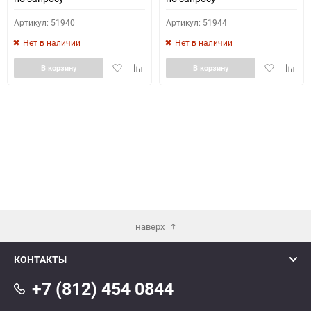
Артикул: 51940
Артикул: 51944
Нет в наличии
Нет в наличии
Добавить
Добавить
Добавить
Доба
В корзину
В корзину
в
к
в
к
избранное
сравнению
избранное
сравн
наверх
КОНТАКТЫ
+7 (812) 454 0844