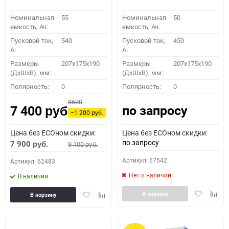
Номинальная
55
Номинальная
50
емкость, Ач:
емкость, Ач:
Пусковой ток,
540
Пусковой ток,
450
A:
A:
Размеры
207x175x190
Размеры
207x175x190
(ДхШхВ), мм:
(ДхШхВ), мм:
Полярность:
0
Полярность:
0
8600
по запросу
7 400
руб.
−1 200
руб.
Цена без ECOном скидки:
Цена без ECOном скидки:
по запросу
7 900
9 100
руб.
руб.
Артикул: 67542
Артикул: 62483
Нет в наличии
В наличии
Добавить
Доба
Добавить
Добавить
В корзину
В корзину
в
к
в
к
избранное
сравн
избранное
сравнению