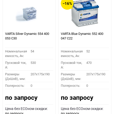
−16%
VARTA Silver Dynamic 554 400
VARTA Blue Dynamic 552 400
053 C30
047 C22
Номинальная
54
Номинальная
52
емкость, Ач:
емкость, Ач:
Пусковой ток,
530
Пусковой ток,
470
A:
A:
Размеры
207x175x190
Размеры
207x175x190
(ДхШхВ), мм:
(ДхШхВ), мм:
Полярность:
0
Полярность:
0
по запросу
по запросу
Цена без ECOном скидки:
Цена без ECOном скидки:
по запросу
по запросу