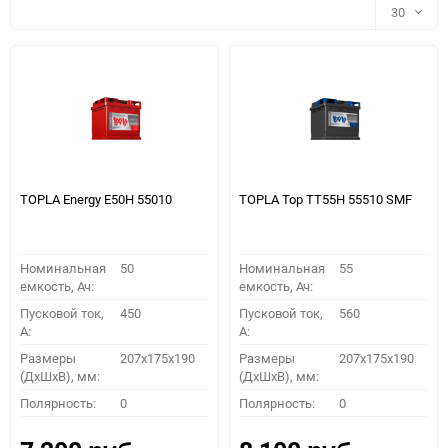
30
30
60
90
150
TOPLA Energy E50H 55010
TOPLA Top TT55H 55510 SMF
Номинальная
50
Номинальная
55
емкость, Ач:
емкость, Ач:
Пусковой ток,
450
Пусковой ток,
560
A:
A:
Размеры
207x175x190
Размеры
207x175x190
(ДхШхВ), мм:
(ДхШхВ), мм:
ПОДОБРАТЬ
Полярность:
0
Полярность:
0