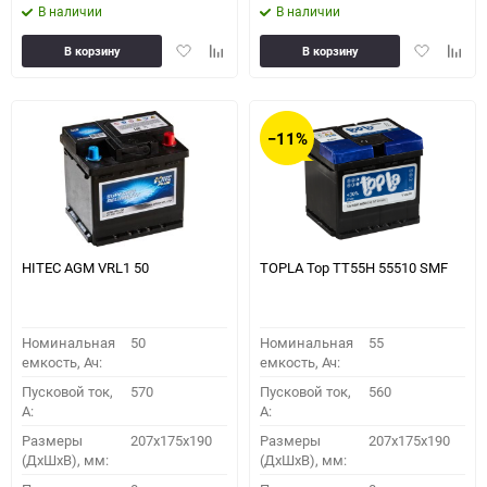
В наличии
В наличии
Добавить
Добавить
Добавить
Доба
В корзину
В корзину
в
к
в
к
избранное
сравнению
избранное
сравн
−11%
HITEC AGM VRL1 50
TOPLA Top TT55H 55510 SMF
Номинальная
50
Номинальная
55
емкость, Ач:
емкость, Ач:
Пусковой ток,
570
Пусковой ток,
560
A:
A:
Размеры
207x175x190
Размеры
207x175x190
(ДхШхВ), мм:
(ДхШхВ), мм: