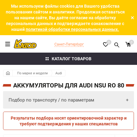
Мы используем файлы cookies для Вашего удобства
пользования сайтом и аналитики. Продолжая оставаться
на нашем сайте, Вы даёте согласие на обработку
персональных данных и подтверждаете ознакомление с
нашей
политикой обработки персональных данных.
0
0
Санкт-Петербург
КАТАЛОГ ТОВАРОВ
По марке и модели
Audi
АККУМУЛЯТОРЫ ДЛЯ AUDI NSU RO 80
Подбор по транспорту / по параметрам
Результаты подбора носят ориентировочной характер и
ПО ПАРАМЕТРАМ
ПО ТРАНСПОРТУ
требуют подтверждения у наших специалистов