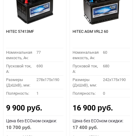
HITEC 57413MF
HITEC AGM VRL2 60
Номинальная
77
Номинальная
60
емкость, Ач:
емкость, Ач:
Пусковой ток,
690
Пусковой ток,
680
A:
A:
Размеры
278x175x190
Размеры
242x175x190
(ДхШхВ), мм:
(ДхШхВ), мм:
Полярность:
1
Полярность:
0
9 900
16 900
руб.
руб.
Цена без ECOном скидки:
Цена без ECOном скидки:
10 700
17 400
руб.
руб.