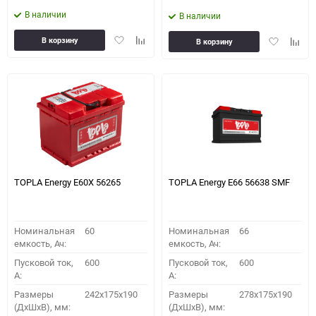
В наличии
В наличии
Добавить
Добавить
Добавить
Доба
В корзину
В корзину
в
к
в
к
избранное
сравнению
избранное
сравн
TOPLA Energy E60X 56265
TOPLA Energy E66 56638 SMF
Номинальная
60
Номинальная
66
емкость, Ач:
емкость, Ач:
Пусковой ток,
600
Пусковой ток,
600
A:
A:
Размеры
242x175x190
Размеры
278x175x190
(ДхШхВ), мм:
(ДхШхВ), мм: