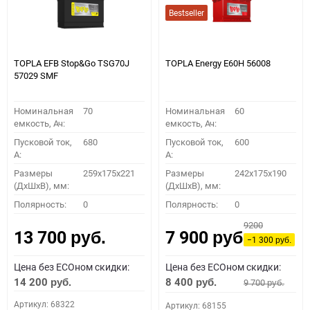
Bestseller
TOPLA EFB Stop&Go TSG70J
TOPLA Energy E60H 56008
57029 SMF
Номинальная
70
Номинальная
60
емкость, Ач:
емкость, Ач:
Пусковой ток,
680
Пусковой ток,
600
A:
A:
Размеры
259x175x221
Размеры
242x175x190
(ДхШхВ), мм:
(ДхШхВ), мм:
Полярность:
0
Полярность:
0
9200
13 700
7 900
руб.
руб.
−1 300
руб.
Цена без ECOном скидки:
Цена без ECOном скидки:
14 200
8 400
9 700
руб.
руб.
руб.
Артикул: 68322
Артикул: 68155