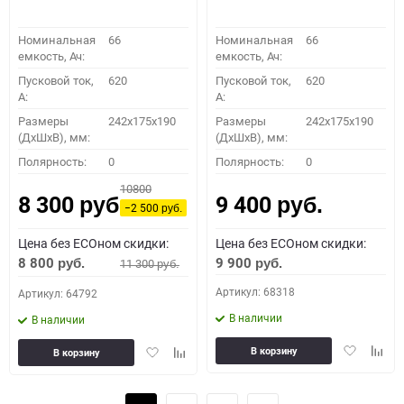
Номинальная
66
Номинальная
66
емкость, Ач:
емкость, Ач:
Пусковой ток,
620
Пусковой ток,
620
A:
A:
Размеры
242x175x190
Размеры
242x175x190
(ДхШхВ), мм:
(ДхШхВ), мм:
Полярность:
0
Полярность:
0
10800
8 300
9 400
руб.
руб.
−2 500
руб.
Цена без ECOном скидки:
Цена без ECOном скидки:
8 800
9 900
11 300
руб.
руб.
руб.
Артикул: 68318
Артикул: 64792
В наличии
В наличии
Добавить
Доба
Добавить
Добавить
В корзину
В корзину
в
к
в
к
избранное
сравн
избранное
сравнению