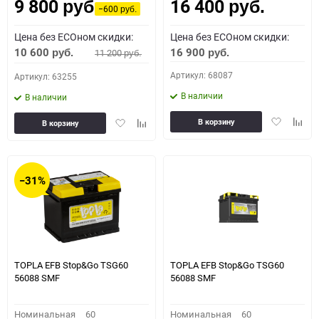
9 800
16 400
руб.
руб.
−600
руб.
Цена без ECOном скидки:
Цена без ECOном скидки:
10 600
16 900
11 200
руб.
руб.
руб.
Артикул: 68087
Артикул: 63255
В наличии
В наличии
Добавить
Доба
Добавить
Добавить
В корзину
В корзину
в
к
в
к
избранное
сравн
избранное
сравнению
−31%
TOPLA EFB Stop&Go TSG60
TOPLA EFB Stop&Go TSG60
56088 SMF
56088 SMF
Номинальная
60
Номинальная
60