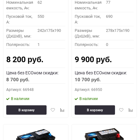
Номинальная
62
Номинальная
77
емкость, Ач:
емкость, Ач:
Пусковой ток,
550
Пусковой ток,
690
A:
A:
Размеры
242x175x190
Размеры
278x175x190
(ДхШхВ), мм:
(ДхШхВ), мм:
Полярность:
1
Полярность:
0
8 200
9 900
руб.
руб.
Цена без ECOном скидки:
Цена без ECOном скидки:
8 700
10 700
руб.
руб.
Артикул: 66948
Артикул: 66950
В наличии
В наличии
Добавить
Добавить
Добавить
Доба
В корзину
В корзину
в
к
в
к
избранное
сравнению
избранное
сравн