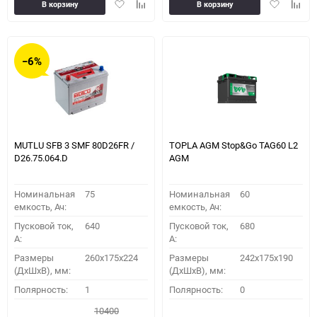
Добавить
Добавить
Добавить
Доба
В корзину
В корзину
в
к
в
к
избранное
сравнению
избранное
сравн
−6%
MUTLU SFB 3 SMF 80D26FR /
TOPLA AGM Stop&Go TAG60 L2
D26.75.064.D
AGM
Номинальная
75
Номинальная
60
емкость, Ач:
емкость, Ач:
Пусковой ток,
640
Пусковой ток,
680
A:
A:
Размеры
260x175x224
Размеры
242x175x190
(ДхШхВ), мм:
(ДхШхВ), мм:
Полярность:
1
Полярность:
0
10400