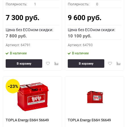
Полярность:
1
Полярность:
0
7 300
9 600
руб.
руб.
Цена без ECOном скидки:
Цена без ECOном скидки:
7 800
10 100
руб.
руб.
Артикул: 64791
Артикул: 64793
В наличии
В наличии
Добавить
Добавить
Добавить
Доба
В корзину
В корзину
в
к
в
к
избранное
сравнению
избранное
сравн
−23%
TOPLA Energy E66H 56649
TOPLA Energy E66H 56649