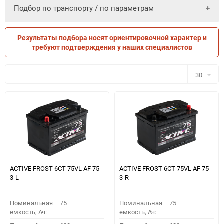
Подбор по транспорту / по параметрам
Результаты подбора носят ориентировочной характер и
ПО ПАРАМЕТРАМ
ПО ТРАНСПОРТУ
требуют подтверждения у наших специалистов
30
30
60
90
150
ACTIVE FROST 6СТ-75VL АF 75-
ACTIVE FROST 6СТ-75VL АF 75-
3-L
3-R
Номинальная
75
Номинальная
75
емкость, Ач:
емкость, Ач: