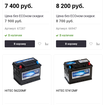
7 400
8 200
руб.
руб.
Цена без ECOном скидки:
Цена без ECOном скидки:
7 900
8 700
руб.
руб.
Артикул: 67287
Артикул: 66947
В наличии
В наличии
Добавить
Добавить
Добавить
Доба
В корзину
В корзину
в
к
в
к
избранное
сравнению
избранное
сравн
HITEC 56220MF
HITEC 57412MF