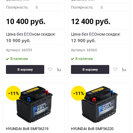
Полярность:
0
Полярность:
0
10 400
12 400
руб.
руб.
Цена без ECOном скидки:
Цена без ECOном скидки:
10 900
12 900
руб.
руб.
Артикул: 66959
Артикул: 66960
В наличии
В наличии
Добавить
Добавить
Добавить
Доба
В корзину
В корзину
в
к
в
к
избранное
сравнению
избранное
сравн
−11%
−11%
HYUNDAI Bolt SMF56219
HYUNDAI Bolt SMF56220