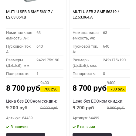
MUTLU SFB 3 SMF 56317 /
MUTLU SFB 3 SMF 56319 /
L2.63.064.B
L2.63.064.А
Номинальная
63
Номинальная
63
емкость, Ач:
емкость, Ач:
Пусковой ток,
640
Пусковой ток,
640
A:
A:
Размеры
242x175x190
Размеры
242x175x190
(ДхШхВ), мм:
(ДхШхВ), мм:
Полярность:
1
Полярность:
0
9400
9400
8 700
8 700
руб.
руб.
−700
−700
руб.
руб.
Цена без ECOном скидки:
Цена без ECOном скидки:
9 200
9 200
9 900
9 900
руб.
руб.
руб.
руб.
Артикул: 64489
Артикул: 64499
В наличии
В наличии