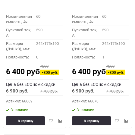
Номинальная
60
Номинальная
60
емкость, Ач:
емкость, Ач:
Пусковой ток,
590
Пусковой ток,
590
A:
A:
Размеры
242x175x190
Размеры
242x175x190
(ДхШхВ), мм:
(ДхШхВ), мм:
Полярность:
0
Полярность:
1
7200
7200
6 400
6 400
руб.
руб.
−800
−800
руб.
руб.
Цена без ECOном скидки:
Цена без ECOном скидки:
6 900
6 900
7 700
7 700
руб.
руб.
руб.
руб.
Артикул: 66669
Артикул: 66670
В наличии
В наличии
Добавить
Добавить
Добавить
Доба
В корзину
В корзину
в
к
в
к
избранное
сравнению
избранное
сравн