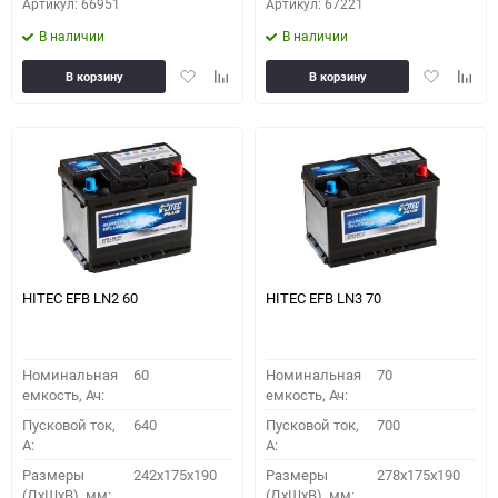
Артикул: 66951
Артикул: 67221
В наличии
В наличии
Добавить
Добавить
Добавить
Доба
В корзину
В корзину
в
к
в
к
избранное
сравнению
избранное
сравн
HITEC EFB LN2 60
HITEC EFB LN3 70
Номинальная
60
Номинальная
70
емкость, Ач:
емкость, Ач:
Пусковой ток,
640
Пусковой ток,
700
A:
A:
Размеры
242x175x190
Размеры
278x175x190
(ДхШхВ), мм:
(ДхШхВ), мм: