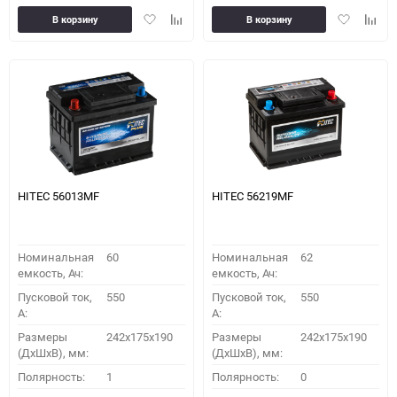
Добавить
Добавить
Добавить
Доба
В корзину
В корзину
в
к
в
к
избранное
сравнению
избранное
сравн
HITEC 56013MF
HITEC 56219MF
Номинальная
60
Номинальная
62
емкость, Ач:
емкость, Ач:
Пусковой ток,
550
Пусковой ток,
550
A:
A:
Размеры
242x175x190
Размеры
242x175x190
(ДхШхВ), мм:
(ДхШхВ), мм:
Полярность:
1
Полярность:
0