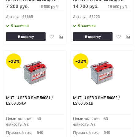
7 200
14 700
8 500
18 600
руб.
руб.
руб.
руб.
Артикул: 66665
Артикул: 63223
В наличии
В наличии
Добавить
Добавить
Добавить
Доба
В корзину
В корзину
в
к
в
к
избранное
сравнению
избранное
сравн
−22%
−22%
MUTLU SFB 3 SMF 56081 /
MUTLU SFB 3 SMF 56082 /
L2.60.054.A
L2.60.054.B
Номинальная
60
Номинальная
60
емкость, Ач:
емкость, Ач:
Пусковой ток,
540
Пусковой ток,
540