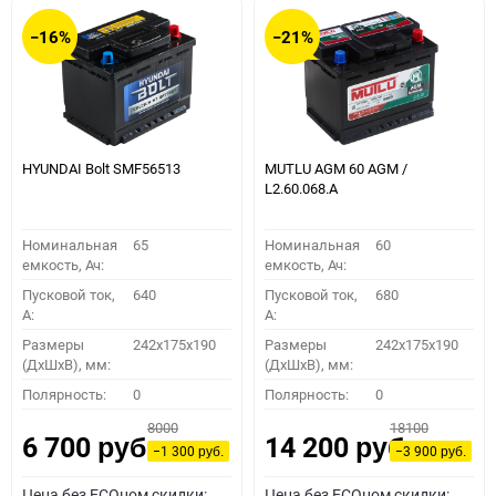
−16%
−21%
HYUNDAI Bolt SMF56513
MUTLU AGM 60 AGM /
L2.60.068.A
Номинальная
65
Номинальная
60
емкость, Ач:
емкость, Ач:
Пусковой ток,
640
Пусковой ток,
680
A:
A:
Размеры
242x175x190
Размеры
242x175x190
(ДхШхВ), мм:
(ДхШхВ), мм:
Полярность:
0
Полярность:
0
8000
18100
6 700
14 200
руб.
руб.
−1 300
−3 900
руб.
руб.
Цена без ECOном скидки:
Цена без ECOном скидки: