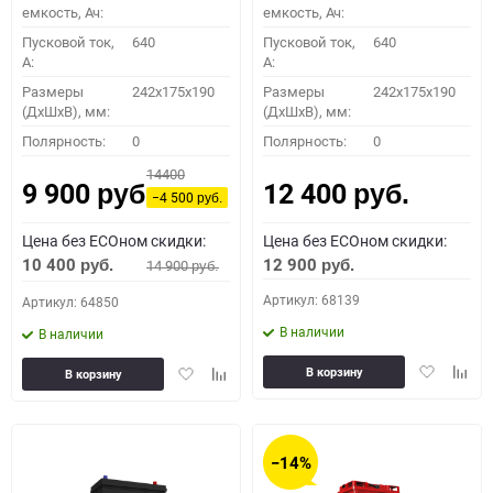
емкость, Ач:
емкость, Ач:
Пусковой ток,
640
Пусковой ток,
640
A:
A:
Размеры
242x175x190
Размеры
242x175x190
(ДхШхВ), мм:
(ДхШхВ), мм:
Полярность:
0
Полярность:
0
14400
9 900
12 400
руб.
руб.
−4 500
руб.
Цена без ECOном скидки:
Цена без ECOном скидки:
10 400
12 900
14 900
руб.
руб.
руб.
Артикул: 68139
Артикул: 64850
В наличии
В наличии
Добавить
Доба
Добавить
Добавить
В корзину
В корзину
в
к
в
к
избранное
сравн
избранное
сравнению
−14%