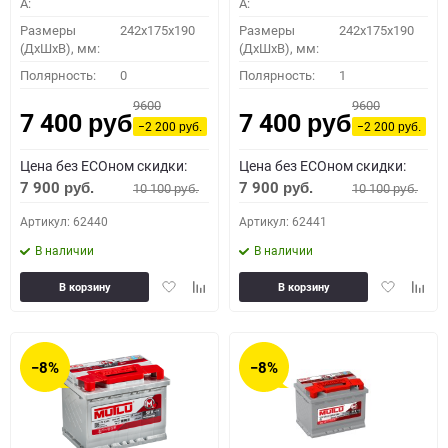
A:
A:
Размеры
242x175x190
Размеры
242x175x190
(ДхШхВ), мм:
(ДхШхВ), мм:
Полярность:
0
Полярность:
1
9600
9600
7 400
7 400
руб.
руб.
−2 200
−2 200
руб.
руб.
Цена без ECOном скидки:
Цена без ECOном скидки:
7 900
7 900
10 100
10 100
руб.
руб.
руб.
руб.
Артикул: 62440
Артикул: 62441
В наличии
В наличии
Добавить
Добавить
Добавить
Доба
В корзину
В корзину
в
к
в
к
избранное
сравнению
избранное
сравн
−8%
−8%