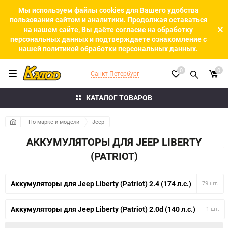
Мы используем файлы cookies для Вашего удобства
пользования сайтом и аналитики. Продолжая оставаться
на нашем сайте, Вы даёте согласие на обработку
персональных данных и подтверждаете ознакомление с
нашей
политикой обработки персональных данных.
0
0
Санкт-Петербург
КАТАЛОГ ТОВАРОВ
По марке и модели
Jeep
АККУМУЛЯТОРЫ ДЛЯ JEEP LIBERTY
(PATRIOT)
Аккумуляторы для Jeep Liberty (Patriot) 2.4 (174 л.с.)
79 шт.
Аккумуляторы для Jeep Liberty (Patriot) 2.0d (140 л.с.)
1 шт.