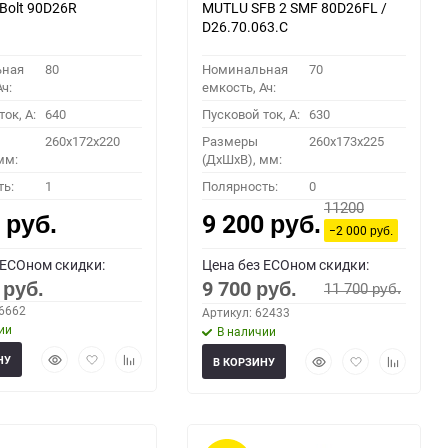
Bolt 90D26R
MUTLU SFB 2 SMF 80D26FL /
D26.70.063.C
ьная
80
Номинальная
70
ч:
емкость, Ач:
ок, A:
640
Пусковой ток, A:
630
260x172x220
Размеры
260x173x225
мм:
(ДхШхВ), мм:
ть:
1
Полярность:
0
11200
0
9 200
руб.
руб.
−2 000
руб.
 ECOном скидки:
Цена без ECOном скидки:
0
9 700
11 700
руб.
руб.
руб.
66662
Артикул: 62433
ии
В наличии
Быстрый
Добавить
Добавить
Быстрый
Добавить
Добавить
НУ
В КОРЗИНУ
просмотр
в
к
просмотр
в
к
избранное
сравнению
избранное
сравнени