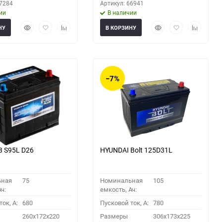
67284
Артикул: 66941
ии
В наличии
Быстрый
Добавить
Добавить
Быстрый
Добавить
Добавить
НУ
В КОРЗИНУ
просмотр
в
к
просмотр
в
к
избранное
сравнению
избранное
сравнени
−7%
B S95L D26
HYUNDAI Bolt 125D31L
ьная
75
Номинальная
105
ч:
емкость, Ач:
ок, A:
680
Пусковой ток, A:
780
260x172x220
Размеры
306x173x225