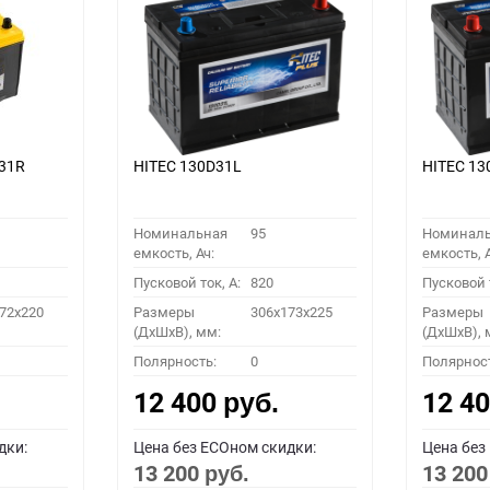
31R
HITEC 130D31L
HITEC 13
Номинальная
95
Номинал
емкость, Ач:
емкость, А
Пусковой ток, A:
820
Пусковой т
72x220
Размеры
306x173x225
Размеры
(ДхШхВ), мм:
(ДхШхВ), 
Полярность:
0
Полярнос
12 400
12 4
руб.
дки:
Цена без ECOном скидки:
Цена без
13 200
13 20
руб.