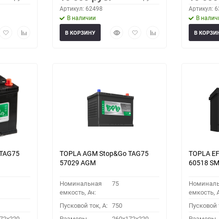
Артикул: 62498
Артикул: 
В наличии
В налич
рый
Добавить
Добавить
Быстрый
Добавить
Добавить
В КОРЗИНУ
В КОРЗИ
мотр
в
к
просмотр
в
к
избранное
сравнению
избранное
сравнению
 TAG75
TOPLA AGM Stop&Go TAG75
TOPLA EF
57029 AGM
60518 S
Номинальная
75
Номинал
емкость, Ач:
емкость, А
Пусковой ток, A:
750
Пусковой т
72x220
Размеры
260x172x220
Размеры