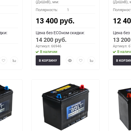
(ДхШхВ), мм:
(ДхШхВ), 
Полярность:
1
Полярнос
13 400
12 4
руб.
дки:
Цена без ECOном скидки:
Цена без
14 200
13 20
руб.
Артикул: 66946
Артикул: 
В наличии
В налич
рый
Добавить
Добавить
Быстрый
Добавить
Добавить
В КОРЗИНУ
В КОРЗИ
мотр
в
к
просмотр
в
к
избранное
сравнению
избранное
сравнению