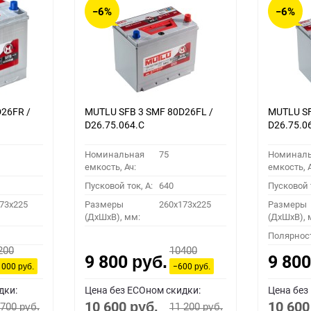
−6%
−6%
26FR /
MUTLU SFB 3 SMF 80D26FL /
MUTLU SF
D26.75.064.C
D26.75.0
Номинальная
75
Номинал
емкость, Ач:
емкость, А
Пусковой ток, A:
640
Пусковой т
73x225
Размеры
260x173x225
Размеры
(ДхШхВ), мм:
(ДхШхВ), 
Полярнос
200
10400
9 800
9 80
руб.
 000
−600
руб.
руб.
дки:
Цена без ECOном скидки:
Цена без
10 600
10 60
 700
11 200
руб.
руб.
руб.