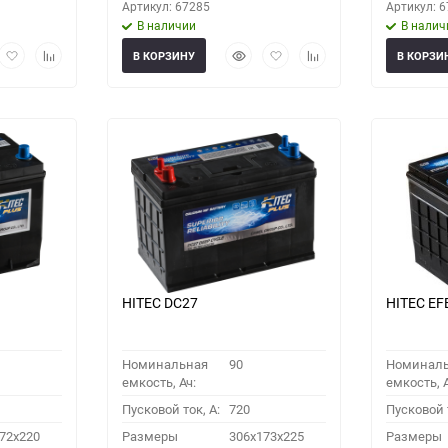
Артикул: 67285
Артикул: 
В наличии
В налич
рый
Добавить
Добавить
Быстрый
Добавить
Добавить
В КОРЗИНУ
В КОРЗИ
мотр
в
к
просмотр
в
к
избранное
сравнению
избранное
сравнению
HITEC DC27
HITEC EF
Номинальная
90
Номинал
емкость, Ач:
емкость, А
Пусковой ток, A:
720
Пусковой т
72x220
Размеры
306x173x225
Размеры