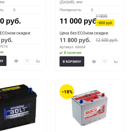
мм:
(ДхШхВ), мм:
ть:
0
Полярность:
0
11800
00
11 000
руб.
руб.
−800
руб.
 ECOном скидки:
Цена без ECOном скидки:
0
11 800
12 600
руб.
руб.
руб.
67074
Артикул: 66664
ии
В наличии
Быстрый
Добавить
Добавить
Быстрый
Добавить
Добавить
НУ
В КОРЗИНУ
просмотр
в
к
просмотр
в
к
избранное
сравнению
избранное
сравнени
−18%