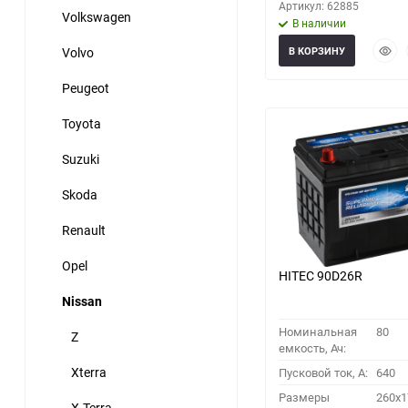
Артикул: 62885
Volkswagen
В наличии
Быст
Volvo
В КОРЗИНУ
прос
Peugeot
Toyota
Suzuki
Skoda
Renault
Opel
HITEC 90D26R
Nissan
Номинальная
80
Z
емкость, Ач:
Xterra
Пусковой ток, A:
640
Размеры
260x1
X-Terra