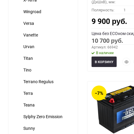
(ДхШхВ), мм:
Полярность:
1
Wingroad
9 900
руб.
Versa
Цена без ECOном ски
Vanette
10 700
руб.
Urvan
Артикул: 66942
В наличии
Titan
Быст
В КОРЗИНУ
прос
Tino
Terrano Regulus
−7%
Terra
Teana
Sylphy Zero Emission
Sunny