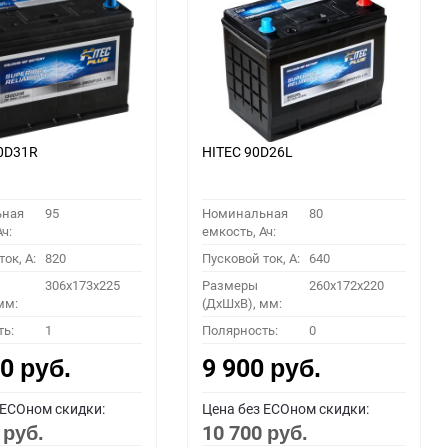
0D31R
HITEC 90D26L
ьная
95
Номинальная
80
ч:
емкость, Ач:
ок, A:
820
Пусковой ток, A:
640
306x173x225
Размеры
260x172x220
мм:
(ДхШхВ), мм:
ть:
1
Полярность:
0
00
9 900
руб.
руб.
 ECOном скидки:
Цена без ECOном скидки:
0
10 700
руб.
руб.