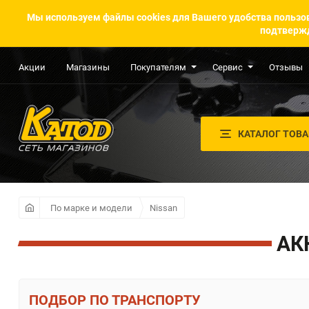
Мы используем файлы cookies для Вашего удобства пользов
подтвержд
Акции
Магазины
Покупателям
Сервис
Отзывы
КАТАЛОГ ТОВ
По марке и модели
Nissan
АК
ПО ТРАНСПОРТУ