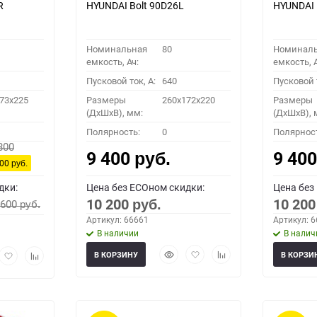
R
HYUNDAI Bolt 90D26L
HYUNDAI 
Номинальная
80
Номинал
емкость, Ач:
емкость, А
Пусковой ток, A:
640
Пусковой т
73x225
Размеры
260x172x220
Размеры
(ДхШхВ), мм:
(ДхШхВ), 
Полярность:
0
Полярнос
800
9 400
9 40
руб.
800
руб.
дки:
Цена без ECOном скидки:
Цена без
10 200
10 20
 600
руб.
руб.
Артикул: 66661
Артикул: 
В наличии
В налич
Быстрый
Добавить
Добавить
рый
Добавить
Добавить
В КОРЗИНУ
В КОРЗИ
просмотр
в
к
мотр
в
к
избранное
сравнению
избранное
сравнению