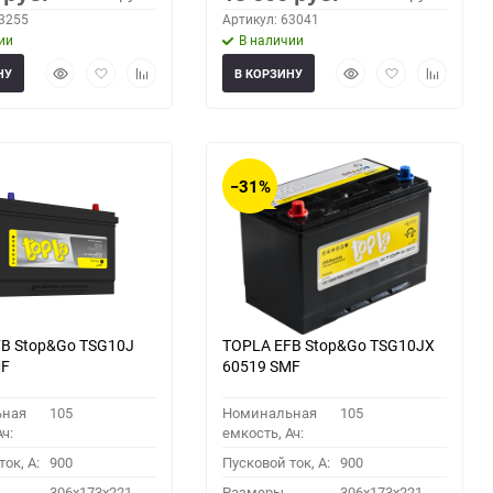
63255
Артикул: 63041
ии
В наличии
Быстрый
Добавить
Добавить
Быстрый
Добавить
Добавить
НУ
В КОРЗИНУ
просмотр
в
к
просмотр
в
к
избранное
сравнению
избранное
сравнени
−31%
B Stop&Go TSG10J
TOPLA EFB Stop&Go TSG10JX
MF
60519 SMF
ьная
105
Номинальная
105
ч:
емкость, Ач:
ок, A:
900
Пусковой ток, A:
900
306x173x221
Размеры
306x173x221