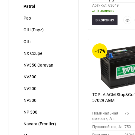
Артикул: 63049
Patrol
В наличии
Pao
Быст
В КОРЗИНУ
прос
Otti (Dayz)
Otti
−17%
NX Coupe
NV350 Caravan
NV300
NV200
TOPLA AGM Stop&Go
NP300
57029 AGM
NP 300
Номинальная
75
емкость, Ач:
Navara (Frontier)
Пусковой ток, A:
750
Размеры
260x1