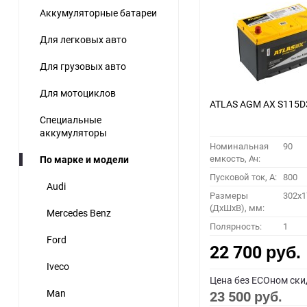
Аккумуляторные батареи
60
Для легковых авто
90
Для грузовых авто
150
Для мотоциклов
ATLAS AGM AX S115D
Специальные
аккумуляторы
Номинальная
90
емкость, Ач:
По марке и модели
Пусковой ток, A:
800
Audi
Размеры
302x1
(ДхШхВ), мм:
Mercedes Benz
Полярность:
1
Ford
22 700
руб.
Iveco
Цена без ECOном ски
Man
23 500
руб.