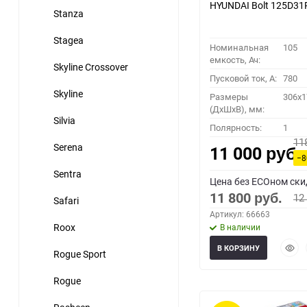
HYUNDAI Bolt 125D31
Stanza
Stagea
Номинальная
105
емкость, Ач:
Skyline Crossover
Пусковой ток, A:
780
Skyline
Размеры
306x1
(ДхШхВ), мм:
Silvia
Полярность:
1
11
Serena
11 000
руб.
−
Sentra
Цена без ECOном ски
11 800
12
руб.
Safari
Артикул: 66663
Roox
В наличии
Быст
В КОРЗИНУ
Rogue Sport
прос
Rogue