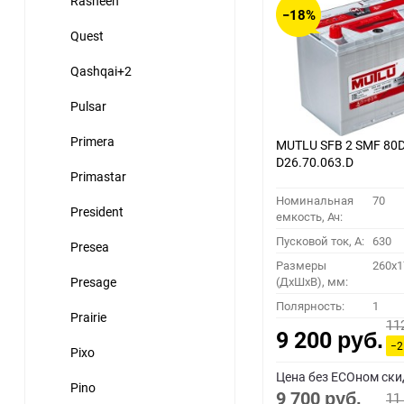
Rasheen
−18%
Quest
Qashqai+2
Pulsar
Primera
MUTLU SFB 2 SMF 80D
D26.70.063.D
Primastar
Номинальная
70
President
емкость, Ач:
Пусковой ток, A:
630
Presea
Размеры
260x1
Presage
(ДхШхВ), мм:
Полярность:
1
Prairie
11
9 200
руб.
−2
Pixo
Цена без ECOном ски
Pino
9 700
11
руб.