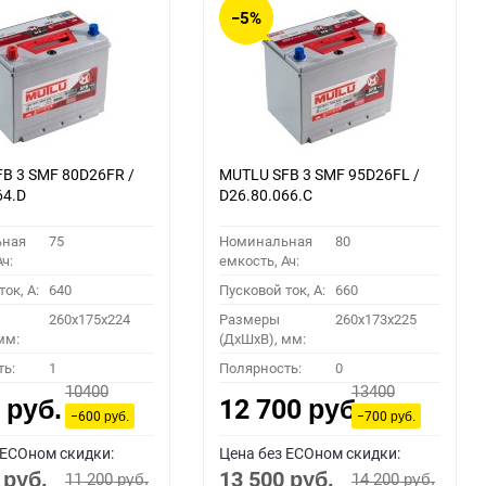
−5%
B 3 SMF 80D26FR /
MUTLU SFB 3 SMF 95D26FL /
64.D
D26.80.066.C
ьная
75
Номинальная
80
ч:
емкость, Ач:
ок, A:
640
Пусковой ток, A:
660
260x175x224
Размеры
260x173x225
мм:
(ДхШхВ), мм:
ть:
1
Полярность:
0
10400
13400
0
12 700
руб.
руб.
−600
−700
руб.
руб.
 ECOном скидки:
Цена без ECOном скидки:
0
13 500
11 200
14 200
руб.
руб.
руб.
руб.