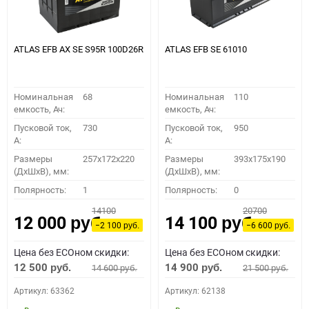
ATLAS EFB AX SE S95R 100D26R
ATLAS EFB SE 61010
Номинальная
68
Номинальная
110
емкость, Ач:
емкость, Ач:
Пусковой ток,
730
Пусковой ток,
950
A:
A:
Размеры
257x172x220
Размеры
393x175x190
(ДхШхВ), мм:
(ДхШхВ), мм:
Полярность:
1
Полярность:
0
14100
20700
12 000
14 100
руб.
руб.
−2 100
−6 600
руб.
руб.
Цена без ECOном скидки:
Цена без ECOном скидки:
12 500
14 900
14 600
21 500
руб.
руб.
руб.
руб.
Артикул: 63362
Артикул: 62138