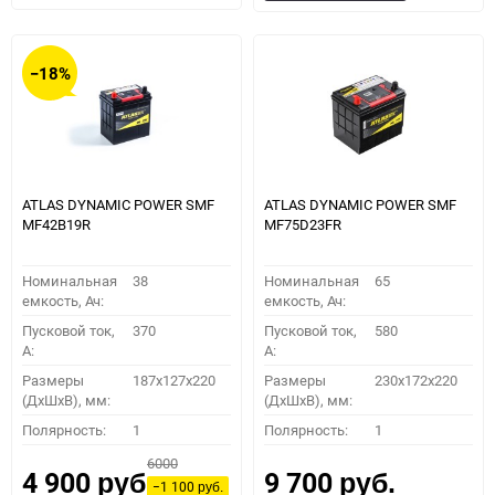
в
к
в
к
избранное
сравнению
избранное
сравн
−18%
ATLAS DYNAMIC POWER SMF
ATLAS DYNAMIC POWER SMF
MF42B19R
MF75D23FR
Номинальная
38
Номинальная
65
емкость, Ач:
емкость, Ач:
Пусковой ток,
370
Пусковой ток,
580
A:
A:
Размеры
187x127x220
Размеры
230x172x220
(ДхШхВ), мм:
(ДхШхВ), мм:
Полярность:
1
Полярность:
1
6000
4 900
9 700
руб.
руб.
−1 100
руб.