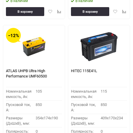
В наличии
В наличии
Добавить
Добавить
Добавить
Доба
В корзину
В корзину
в
к
в
к
избранное
сравнению
избранное
сравн
−12%
ATLAS UHPB Ultra High
HITEC 115E41L
Performance UMF60500
Номинальная
105
Номинальная
115
емкость, Ач:
емкость, Ач:
Пусковой ток,
850
Пусковой ток,
850
A:
A:
Размеры
354x174x190
Размеры
409x170x234
(ДхШхВ), мм:
(ДхШхВ), мм:
Полярность:
0
Полярность:
0