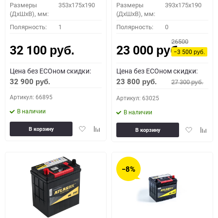
Размеры
353x175x190
Размеры
393x175x190
(ДхШхВ), мм:
(ДхШхВ), мм:
Полярность:
1
Полярность:
0
26500
32 100
23 000
руб.
руб.
−3 500
руб.
Цена без ECOном скидки:
Цена без ECOном скидки:
32 900
23 800
27 300
руб.
руб.
руб.
Артикул: 66895
Артикул: 63025
В наличии
В наличии
Добавить
Добавить
Добавить
Доба
В корзину
В корзину
в
к
в
к
избранное
сравнению
избранное
сравн
−8%