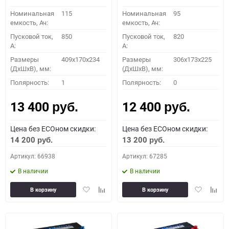
Номинальная
115
Номинальная
95
емкость, Ач:
емкость, Ач:
Пусковой ток,
850
Пусковой ток,
820
A:
A:
Размеры
409x170x234
Размеры
306x173x225
(ДхШхВ), мм:
(ДхШхВ), мм:
Полярность:
1
Полярность:
0
13 400
12 400
руб.
руб.
Цена без ECOном скидки:
Цена без ECOном скидки:
14 200
13 200
руб.
руб.
Артикул: 66938
Артикул: 67285
В наличии
В наличии
Добавить
Добавить
Добавить
Доба
В корзину
В корзину
в
к
в
к
избранное
сравнению
избранное
сравн