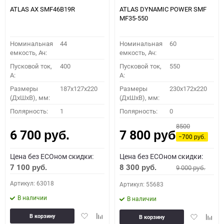
ATLAS AX SMF46B19R
ATLAS DYNAMIC POWER SMF
MF35-550
Номинальная
44
Номинальная
60
емкость, Ач:
емкость, Ач:
Пусковой ток,
400
Пусковой ток,
550
A:
A:
Размеры
187x127x220
Размеры
230x172x220
(ДхШхВ), мм:
(ДхШхВ), мм:
Полярность:
1
Полярность:
0
8500
6 700
7 800
руб.
руб.
−700
руб.
Цена без ECOном скидки:
Цена без ECOном скидки:
7 100
8 300
9 000
руб.
руб.
руб.
Артикул: 63018
Артикул: 55683
В наличии
В наличии
Добавить
Добавить
Добавить
Доба
В корзину
В корзину