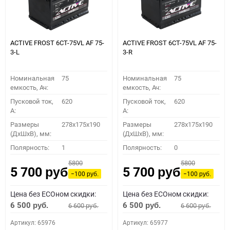
ACTIVE FROST 6СТ-75VL АF 75-
ACTIVE FROST 6СТ-75VL АF 75-
3-L
3-R
Номинальная
75
Номинальная
75
емкость, Ач:
емкость, Ач:
Пусковой ток,
620
Пусковой ток,
620
A:
A:
Размеры
278x175x190
Размеры
278x175x190
(ДхШхВ), мм:
(ДхШхВ), мм:
Полярность:
1
Полярность:
0
5800
5800
5 700
5 700
руб.
руб.
−100
−100
руб.
руб.
Цена без ECOном скидки:
Цена без ECOном скидки:
6 500
6 500
6 600
6 600
руб.
руб.
руб.
руб.
Артикул: 65976
Артикул: 65977