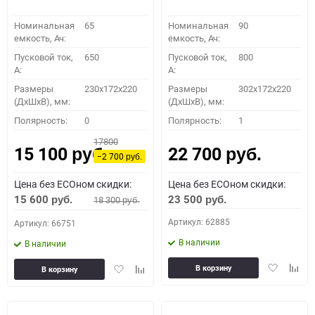
Номинальная
65
Номинальная
90
емкость, Ач:
емкость, Ач:
Пусковой ток,
650
Пусковой ток,
800
A:
A:
Размеры
230x172x220
Размеры
302x172x220
(ДхШхВ), мм:
(ДхШхВ), мм:
Полярность:
0
Полярность:
1
17800
15 100
22 700
руб.
руб.
−2 700
руб.
Цена без ECOном скидки:
Цена без ECOном скидки:
15 600
23 500
18 300
руб.
руб.
руб.
Артикул: 62885
Артикул: 66751
В наличии
В наличии
Добавить
Доба
Добавить
Добавить
В корзину
В корзину
в
к
в
к
избранное
сравн
избранное
сравнению