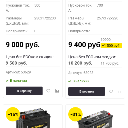
Пусковой ток,
500
Пусковой ток,
700
A:
A:
Размеры
230x172x200
Размеры
257x172x220
(ДхШхВ), мм:
(ДхШхВ), мм:
Полярность:
0
Полярность:
1
10900
9 000
9 400
руб.
руб.
−1 500
руб.
Цена без ECOном скидки:
Цена без ECOном скидки:
9 500
10 200
11 700
руб.
руб.
руб.
Артикул: 53629
Артикул: 63023
В наличии
В наличии
Добавить
Добавить
Добавить
Доба
В корзину
В корзину
в
к
в
к
избранное
сравнению
избранное
сравн
−15%
−31%