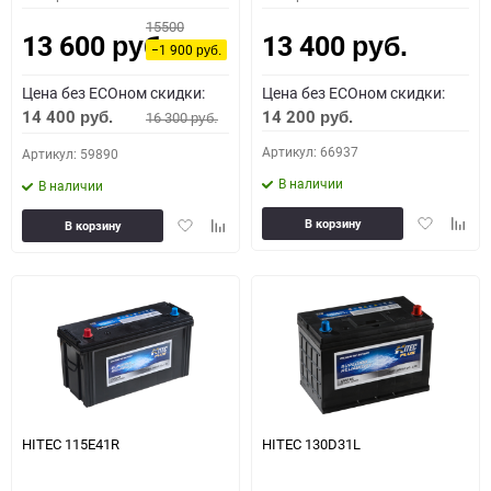
15500
13 600
13 400
руб.
руб.
−1 900
руб.
Цена без ECOном скидки:
Цена без ECOном скидки:
14 400
14 200
16 300
руб.
руб.
руб.
Артикул: 66937
Артикул: 59890
В наличии
В наличии
Добавить
Доба
Добавить
Добавить
В корзину
В корзину
в
к
в
к
избранное
сравн
избранное
сравнению
HITEC 115E41R
HITEC 130D31L