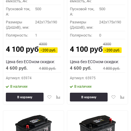
емкость, Ач:
емкость, Ач:
Пусковой ток,
500
Пусковой ток,
500
A:
A:
Размеры
242x175x190
Размеры
242x175x190
(ДхШхВ), мм:
(ДхШхВ), мм:
Полярность:
1
Полярность:
0
4300
4300
4 100
4 100
руб.
руб.
−200
−200
руб.
руб.
Цена без ECOном скидки:
Цена без ECOном скидки:
4 600
4 600
4 800
4 800
руб.
руб.
руб.
руб.
Артикул: 65974
Артикул: 65975
В наличии
В наличии
Добавить
Добавить
Добавить
Доба
В корзину
В корзину
в
к
в
к
избранное
сравнению
избранное
сравн