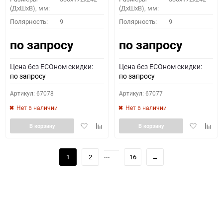
(ДхШхВ), мм:
(ДхШхВ), мм:
Полярность:
9
Полярность:
9
по запросу
по запросу
Цена без ECOном скидки:
Цена без ECOном скидки:
по запросу
по запросу
Артикул: 67078
Артикул: 67077
Нет в наличии
Нет в наличии
Добавить
Добавить
Добавить
Доба
В корзину
В корзину
в
к
в
к
избранное
сравнению
избранное
сравн
...
1
2
16
→