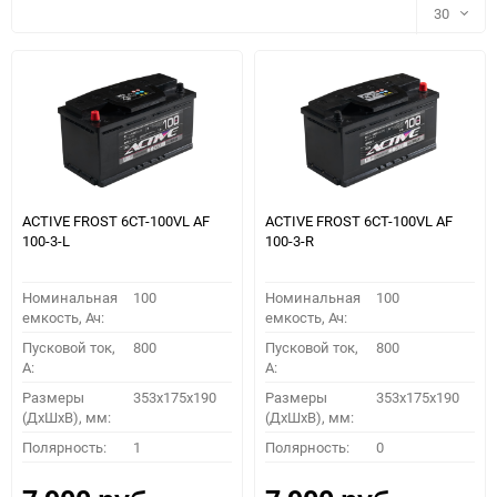
30
30
60
90
150
ACTIVE FROST 6СТ-100VL АF
ACTIVE FROST 6СТ-100VL АF
100-3-L
100-3-R
Номинальная
100
Номинальная
100
емкость, Ач:
емкость, Ач:
Пусковой ток,
800
Пусковой ток,
800
A:
A:
Размеры
353x175x190
Размеры
353x175x190
(ДхШхВ), мм:
(ДхШхВ), мм:
ПОДОБРАТЬ
Полярность:
1
Полярность:
0