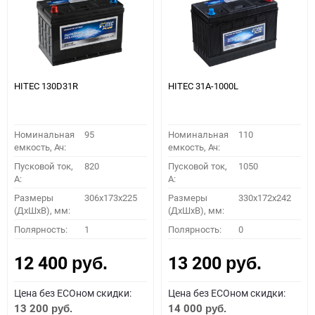
HITEC 130D31R
HITEC 31A-1000L
Номинальная
95
Номинальная
110
емкость, Ач:
емкость, Ач:
Пусковой ток,
820
Пусковой ток,
1050
A:
A:
Размеры
306x173x225
Размеры
330x172x242
(ДхШхВ), мм:
(ДхШхВ), мм:
Полярность:
1
Полярность:
0
12 400
13 200
руб.
руб.
Цена без ECOном скидки:
Цена без ECOном скидки:
13 200
14 000
руб.
руб.