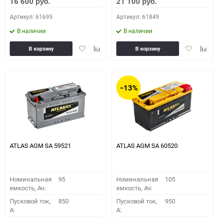
16 600
21 100
руб.
руб.
Артикул: 61695
Артикул: 61849
В наличии
В наличии
Добавить
Добавить
Добавить
Доба
В корзину
В корзину
в
к
в
к
избранное
сравнению
избранное
сравн
−13%
ATLAS AGM SA 59521
ATLAS AGM SA 60520
Номинальная
95
Номинальная
105
емкость, Ач:
емкость, Ач:
Пусковой ток,
850
Пусковой ток,
950
A:
A: