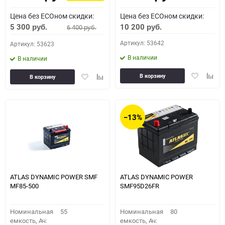
Цена без ECOном скидки:
Цена без ECOном скидки:
5 300
10 200
6 400
руб.
руб.
руб.
Артикул: 53642
Артикул: 53623
В наличии
В наличии
Добавить
Доба
Добавить
Добавить
В корзину
В корзину
в
к
в
к
избранное
сравн
избранное
сравнению
−13%
ATLAS DYNAMIC POWER SMF
ATLAS DYNAMIC POWER
MF85-500
SMF95D26FR
Номинальная
55
Номинальная
80
емкость, Ач:
емкость, Ач: