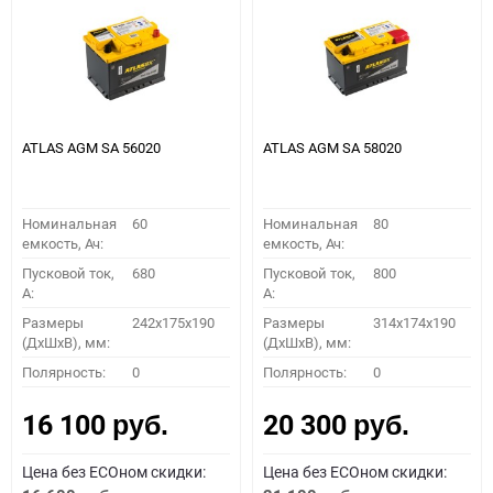
ATLAS AGM SA 56020
ATLAS AGM SA 58020
Номинальная
60
Номинальная
80
емкость, Ач:
емкость, Ач:
Пусковой ток,
680
Пусковой ток,
800
A:
A:
Размеры
242x175x190
Размеры
314x174x190
(ДхШхВ), мм:
(ДхШхВ), мм:
Полярность:
0
Полярность:
0
16 100
20 300
руб.
руб.
Цена без ECOном скидки:
Цена без ECOном скидки: