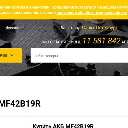
ания сайтом и аналитики. Продолжая оставаться на нашем сайте
аете ознакомление с нашей
политикой обработки персональных
Санкт-Петербург
Ваш город:
Франшиза
11 581 842
МЫ СПАСЛИ ЖИЗНЬ
АВ
АРОВ
 MF42B19R
Купить АКБ MF42B19R