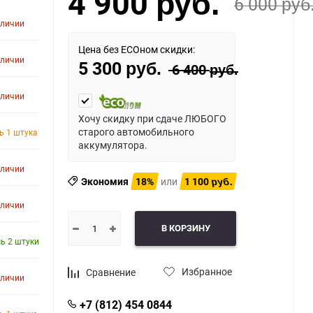
4 900
6 000
руб.
руб
аличии
Цена без ECOном скидки:
аличии
5 300
6 400
руб.
руб.
аличии
Хочу скидку при сдаче ЛЮБОГО
старого автомобильного
ь 1 штука
аккумулятора.
аличии
Экономия
18%
или
1 100
руб.
аличии
В КОРЗИНУ
ь 2 штуки
Избранное
Сравнение
аличии
+7 (812) 454 0844