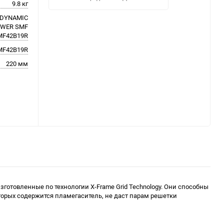
9.8 кг
DYNAMIC
WER SMF
MF42B19R
MF42B19R
220 мм
готовленные по технологии X-Frame Grid Technology. Они способны
орых содержится пламегаситель, не даст парам решетки