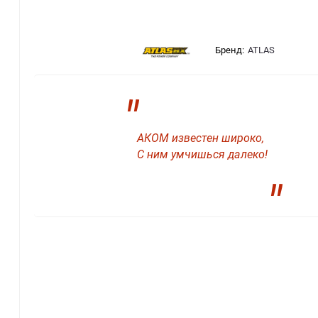
Бренд:
ATLAS
"
АКОМ известен широко,
С ним умчишься далеко!
"