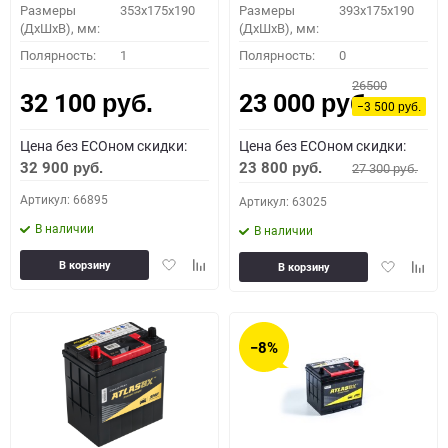
Размеры
353x175x190
Размеры
393x175x190
(ДхШхВ), мм:
(ДхШхВ), мм:
Полярность:
1
Полярность:
0
26500
32 100
23 000
руб.
руб.
−3 500
руб.
Цена без ECOном скидки:
Цена без ECOном скидки:
32 900
23 800
27 300
руб.
руб.
руб.
Артикул: 66895
Артикул: 63025
В наличии
В наличии
Добавить
Добавить
Добавить
Доба
В корзину
В корзину
в
к
в
к
избранное
сравнению
избранное
сравн
−8%