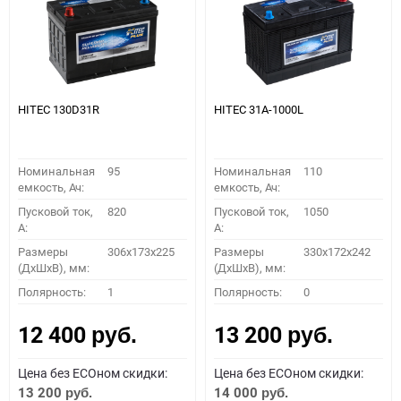
HITEC 130D31R
HITEC 31A-1000L
Номинальная
95
Номинальная
110
емкость, Ач:
емкость, Ач:
Пусковой ток,
820
Пусковой ток,
1050
A:
A:
Размеры
306x173x225
Размеры
330x172x242
(ДхШхВ), мм:
(ДхШхВ), мм:
Полярность:
1
Полярность:
0
12 400
13 200
руб.
руб.
Цена без ECOном скидки:
Цена без ECOном скидки:
13 200
14 000
руб.
руб.