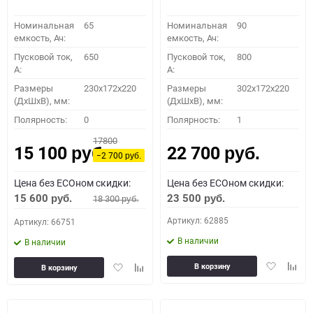
Номинальная
65
Номинальная
90
емкость, Ач:
емкость, Ач:
Пусковой ток,
650
Пусковой ток,
800
A:
A:
Размеры
230x172x220
Размеры
302x172x220
(ДхШхВ), мм:
(ДхШхВ), мм:
Полярность:
0
Полярность:
1
17800
15 100
22 700
руб.
руб.
−2 700
руб.
Цена без ECOном скидки:
Цена без ECOном скидки:
15 600
23 500
18 300
руб.
руб.
руб.
Артикул: 62885
Артикул: 66751
В наличии
В наличии
Добавить
Доба
Добавить
Добавить
В корзину
В корзину
в
к
в
к
избранное
сравн
избранное
сравнению