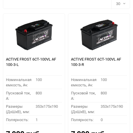
30
30
60
90
150
ACTIVE FROST 6СТ-100VL АF
ACTIVE FROST 6СТ-100VL АF
100-3-L
100-3-R
Номинальная
100
Номинальная
100
емкость, Ач:
емкость, Ач:
Пусковой ток,
800
Пусковой ток,
800
A:
A:
Размеры
353x175x190
Размеры
353x175x190
(ДхШхВ), мм:
(ДхШхВ), мм:
ПОДОБРАТЬ
Полярность:
1
Полярность:
0