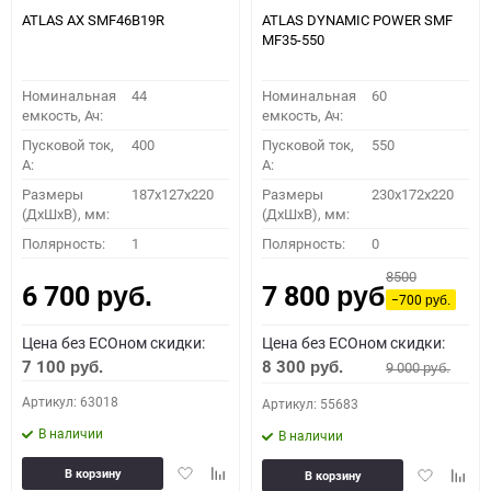
ATLAS AX SMF46B19R
ATLAS DYNAMIC POWER SMF
MF35-550
Номинальная
44
Номинальная
60
емкость, Ач:
емкость, Ач:
Пусковой ток,
400
Пусковой ток,
550
A:
A:
Размеры
187x127x220
Размеры
230x172x220
(ДхШхВ), мм:
(ДхШхВ), мм:
Полярность:
1
Полярность:
0
8500
6 700
7 800
руб.
руб.
−700
руб.
Цена без ECOном скидки:
Цена без ECOном скидки:
7 100
8 300
9 000
руб.
руб.
руб.
Артикул: 63018
Артикул: 55683
В наличии
В наличии
Добавить
Добавить
Добавить
Доба
В корзину
В корзину