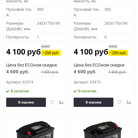
емкость, Ач:
емкость, Ач:
Пусковой ток,
500
Пусковой ток,
500
A:
A:
Размеры
242x175x190
Размеры
242x175x190
(ДхШхВ), мм:
(ДхШхВ), мм:
Полярность:
1
Полярность:
0
4300
4300
4 100
4 100
руб.
руб.
−200
−200
руб.
руб.
Цена без ECOном скидки:
Цена без ECOном скидки:
4 600
4 600
4 800
4 800
руб.
руб.
руб.
руб.
Артикул: 65974
Артикул: 65975
В наличии
В наличии
Добавить
Добавить
Добавить
Доба
В корзину
В корзину
в
к
в
к
избранное
сравнению
избранное
сравн