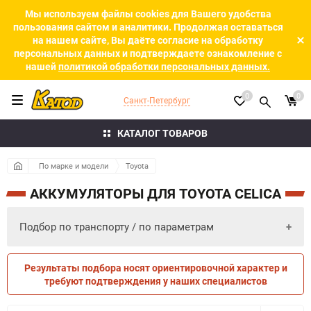
Мы используем файлы cookies для Вашего удобства
пользования сайтом и аналитики. Продолжая оставаться
на нашем сайте, Вы даёте согласие на обработку
персональных данных и подтверждаете ознакомление с
нашей
политикой обработки персональных данных.
0
0
Санкт-Петербург
КАТАЛОГ ТОВАРОВ
По марке и модели
Toyota
АККУМУЛЯТОРЫ ДЛЯ TOYOTA CELICA
Подбор по транспорту / по параметрам
Результаты подбора носят ориентировочной характер и
ПО ПАРАМЕТРАМ
ПО ТРАНСПОРТУ
требуют подтверждения у наших специалистов