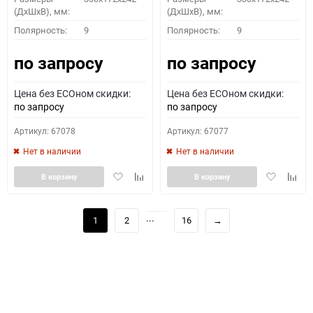
(ДхШхВ), мм:
(ДхШхВ), мм:
Полярность:
9
Полярность:
9
по запросу
по запросу
Цена без ECOном скидки:
Цена без ECOном скидки:
по запросу
по запросу
Артикул: 67078
Артикул: 67077
Нет в наличии
Нет в наличии
Добавить
Добавить
Добавить
Доба
В корзину
В корзину
в
к
в
к
избранное
сравнению
избранное
сравн
...
1
2
16
→