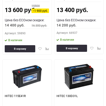
15500
13 600
13 400
руб.
руб.
−1 900
руб.
Цена без ECOном скидки:
Цена без ECOном скидки:
14 400
14 200
16 300
руб.
руб.
руб.
Артикул: 66937
Артикул: 59890
В наличии
В наличии
Добавить
Доба
Добавить
Добавить
В корзину
В корзину
в
к
в
к
избранное
сравн
избранное
сравнению
HITEC 115E41R
HITEC 130D31L