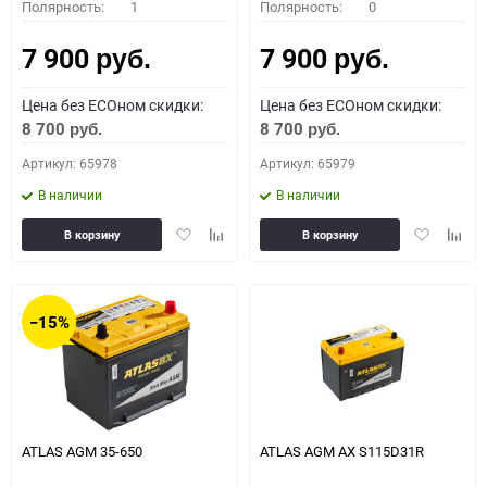
Полярность:
1
Полярность:
0
7 900
7 900
руб.
руб.
Цена без ECOном скидки:
Цена без ECOном скидки:
8 700
8 700
руб.
руб.
Артикул: 65978
Артикул: 65979
В наличии
В наличии
Добавить
Добавить
Добавить
Доба
В корзину
В корзину
в
к
в
к
избранное
сравнению
избранное
сравн
−15%
ATLAS AGM 35-650
ATLAS AGM AX S115D31R