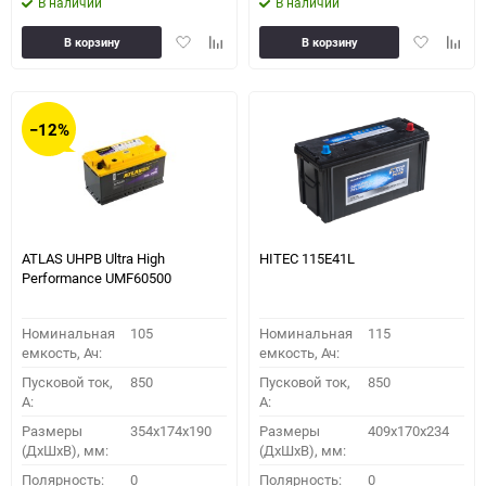
В наличии
В наличии
Добавить
Добавить
Добавить
Доба
В корзину
В корзину
в
к
в
к
избранное
сравнению
избранное
сравн
−12%
ATLAS UHPB Ultra High
HITEC 115E41L
Performance UMF60500
Номинальная
105
Номинальная
115
емкость, Ач:
емкость, Ач:
Пусковой ток,
850
Пусковой ток,
850
A:
A:
Размеры
354x174x190
Размеры
409x170x234
(ДхШхВ), мм:
(ДхШхВ), мм:
Полярность:
0
Полярность:
0