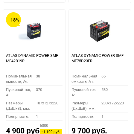
в
к
в
к
избранное
сравнению
избранное
сравн
−18%
ATLAS DYNAMIC POWER SMF
ATLAS DYNAMIC POWER SMF
MF42B19R
MF75D23FR
Номинальная
38
Номинальная
65
емкость, Ач:
емкость, Ач:
Пусковой ток,
370
Пусковой ток,
580
A:
A:
Размеры
187x127x220
Размеры
230x172x220
(ДхШхВ), мм:
(ДхШхВ), мм:
Полярность:
1
Полярность:
1
6000
4 900
9 700
руб.
руб.
−1 100
руб.