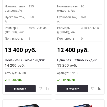
Номинальная
115
Номинальная
95
емкость, Ач:
емкость, Ач:
Пусковой ток,
850
Пусковой ток,
820
A:
A:
Размеры
409x170x234
Размеры
306x173x225
(ДхШхВ), мм:
(ДхШхВ), мм:
Полярность:
1
Полярность:
0
13 400
12 400
руб.
руб.
Цена без ECOном скидки:
Цена без ECOном скидки:
14 200
13 200
руб.
руб.
Артикул: 66938
Артикул: 67285
В наличии
В наличии
Добавить
Добавить
Добавить
Доба
В корзину
В корзину
в
к
в
к
избранное
сравнению
избранное
сравн