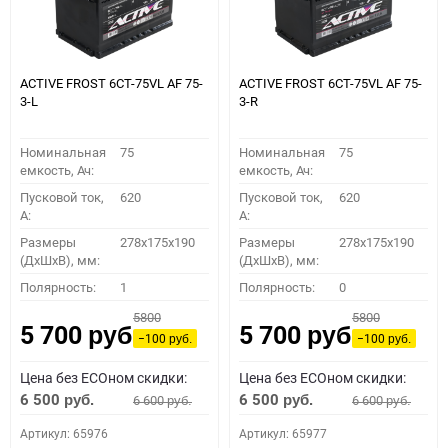
ACTIVE FROST 6СТ-75VL АF 75-
ACTIVE FROST 6СТ-75VL АF 75-
3-L
3-R
Номинальная
75
Номинальная
75
емкость, Ач:
емкость, Ач:
Пусковой ток,
620
Пусковой ток,
620
A:
A:
Размеры
278x175x190
Размеры
278x175x190
(ДхШхВ), мм:
(ДхШхВ), мм:
Полярность:
1
Полярность:
0
5800
5800
5 700
5 700
руб.
руб.
−100
−100
руб.
руб.
Цена без ECOном скидки:
Цена без ECOном скидки:
6 500
6 500
6 600
6 600
руб.
руб.
руб.
руб.
Артикул: 65976
Артикул: 65977