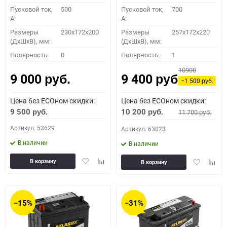
Пусковой ток,
500
Пусковой ток,
700
A:
A:
Размеры
230x172x200
Размеры
257x172x220
(ДхШхВ), мм:
(ДхШхВ), мм:
Полярность:
0
Полярность:
1
10900
9 000
9 400
руб.
руб.
−1 500
руб.
Цена без ECOном скидки:
Цена без ECOном скидки:
9 500
10 200
11 700
руб.
руб.
руб.
Артикул: 53629
Артикул: 63023
В наличии
В наличии
Добавить
Добавить
Добавить
Доба
В корзину
В корзину
в
к
в
к
избранное
сравнению
избранное
сравн
−15%
−31%