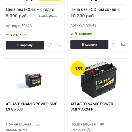
Цена без ECOном скидки:
Цена без ECOном скидки:
5 300
10 200
6 400
руб.
руб.
руб.
Артикул: 53642
Артикул: 53623
В наличии
В наличии
Добавить
Доба
Добавить
Добавить
В корзину
В корзину
в
к
в
к
избранное
сравн
избранное
сравнению
−13%
ATLAS DYNAMIC POWER SMF
ATLAS DYNAMIC POWER
MF85-500
SMF95D26FR
Номинальная
55
Номинальная
80
емкость, Ач:
емкость, Ач: