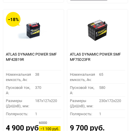
в
к
в
к
избранное
сравнению
избранное
сравн
−18%
ATLAS DYNAMIC POWER SMF
ATLAS DYNAMIC POWER SMF
MF42B19R
MF75D23FR
Номинальная
38
Номинальная
65
емкость, Ач:
емкость, Ач:
Пусковой ток,
370
Пусковой ток,
580
A:
A:
Размеры
187x127x220
Размеры
230x172x220
(ДхШхВ), мм:
(ДхШхВ), мм:
Полярность:
1
Полярность:
1
6000
4 900
9 700
руб.
руб.
−1 100
руб.