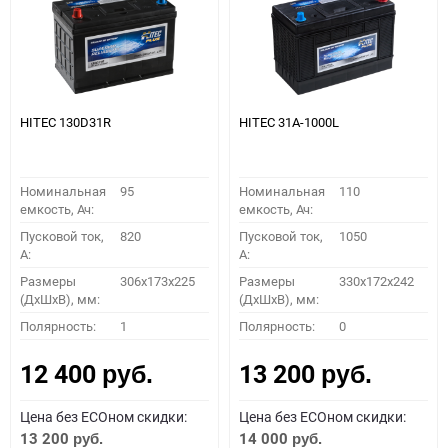
HITEC 130D31R
HITEC 31A-1000L
Номинальная
95
Номинальная
110
емкость, Ач:
емкость, Ач:
Пусковой ток,
820
Пусковой ток,
1050
A:
A:
Размеры
306x173x225
Размеры
330x172x242
(ДхШхВ), мм:
(ДхШхВ), мм:
Полярность:
1
Полярность:
0
12 400
13 200
руб.
руб.
Цена без ECOном скидки:
Цена без ECOном скидки:
13 200
14 000
руб.
руб.