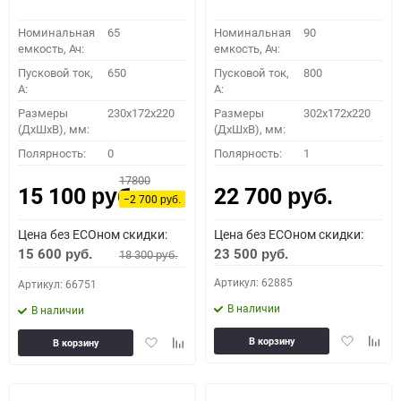
Номинальная
65
Номинальная
90
емкость, Ач:
емкость, Ач:
Пусковой ток,
650
Пусковой ток,
800
A:
A:
Размеры
230x172x220
Размеры
302x172x220
(ДхШхВ), мм:
(ДхШхВ), мм:
Полярность:
0
Полярность:
1
17800
15 100
22 700
руб.
руб.
−2 700
руб.
Цена без ECOном скидки:
Цена без ECOном скидки:
15 600
23 500
18 300
руб.
руб.
руб.
Артикул: 62885
Артикул: 66751
В наличии
В наличии
Добавить
Доба
Добавить
Добавить
В корзину
В корзину
в
к
в
к
избранное
сравн
избранное
сравнению