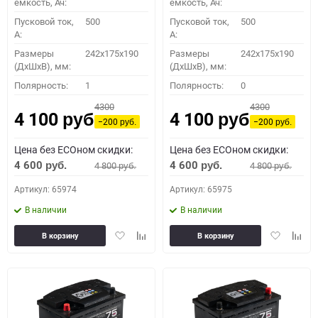
емкость, Ач:
емкость, Ач:
Пусковой ток,
500
Пусковой ток,
500
A:
A:
Размеры
242x175x190
Размеры
242x175x190
(ДхШхВ), мм:
(ДхШхВ), мм:
Полярность:
1
Полярность:
0
4300
4300
4 100
4 100
руб.
руб.
−200
−200
руб.
руб.
Цена без ECOном скидки:
Цена без ECOном скидки:
4 600
4 600
4 800
4 800
руб.
руб.
руб.
руб.
Артикул: 65974
Артикул: 65975
В наличии
В наличии
Добавить
Добавить
Добавить
Доба
В корзину
В корзину
в
к
в
к
избранное
сравнению
избранное
сравн