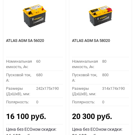
ATLAS AGM SA 56020
ATLAS AGM SA 58020
Номинальная
60
Номинальная
80
емкость, Ач:
емкость, Ач:
Пусковой ток,
680
Пусковой ток,
800
A:
A:
Размеры
242x175x190
Размеры
314x174x190
(ДхШхВ), мм:
(ДхШхВ), мм:
Полярность:
0
Полярность:
0
16 100
20 300
руб.
руб.
Цена без ECOном скидки:
Цена без ECOном скидки: