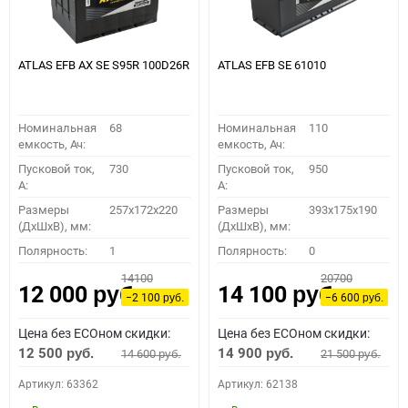
ATLAS EFB AX SE S95R 100D26R
ATLAS EFB SE 61010
Номинальная
68
Номинальная
110
емкость, Ач:
емкость, Ач:
Пусковой ток,
730
Пусковой ток,
950
A:
A:
Размеры
257x172x220
Размеры
393x175x190
(ДхШхВ), мм:
(ДхШхВ), мм:
Полярность:
1
Полярность:
0
14100
20700
12 000
14 100
руб.
руб.
−2 100
−6 600
руб.
руб.
Цена без ECOном скидки:
Цена без ECOном скидки:
12 500
14 900
14 600
21 500
руб.
руб.
руб.
руб.
Артикул: 63362
Артикул: 62138