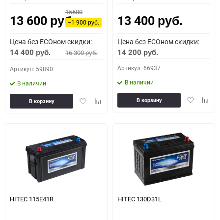
15500
13 600
13 400
руб.
руб.
−1 900
руб.
Цена без ECOном скидки:
Цена без ECOном скидки:
14 400
14 200
16 300
руб.
руб.
руб.
Артикул: 66937
Артикул: 59890
В наличии
В наличии
Добавить
Доба
Добавить
Добавить
В корзину
В корзину
в
к
в
к
избранное
сравн
избранное
сравнению
HITEC 115E41R
HITEC 130D31L