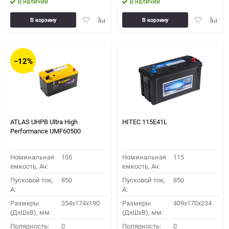
В наличии
В наличии
Добавить
Добавить
Добавить
Доба
В корзину
В корзину
в
к
в
к
избранное
сравнению
избранное
сравн
−12%
ATLAS UHPB Ultra High
HITEC 115E41L
Performance UMF60500
Номинальная
105
Номинальная
115
емкость, Ач:
емкость, Ач:
Пусковой ток,
850
Пусковой ток,
850
A:
A:
Размеры
354x174x190
Размеры
409x170x234
(ДхШхВ), мм:
(ДхШхВ), мм:
Полярность:
0
Полярность:
0