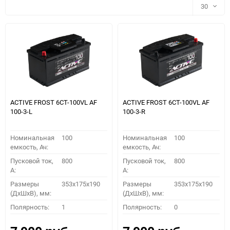
30
30
60
90
150
ACTIVE FROST 6СТ-100VL АF
ACTIVE FROST 6СТ-100VL АF
100-3-L
100-3-R
Номинальная
100
Номинальная
100
емкость, Ач:
емкость, Ач:
Пусковой ток,
800
Пусковой ток,
800
A:
A:
Размеры
353x175x190
Размеры
353x175x190
(ДхШхВ), мм:
(ДхШхВ), мм:
ПОДОБРАТЬ
Полярность:
1
Полярность:
0