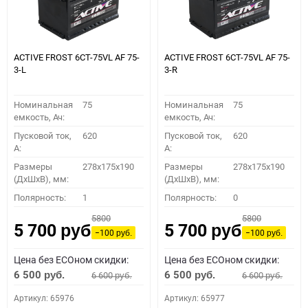
ACTIVE FROST 6СТ-75VL АF 75-
ACTIVE FROST 6СТ-75VL АF 75-
3-L
3-R
Номинальная
75
Номинальная
75
емкость, Ач:
емкость, Ач:
Пусковой ток,
620
Пусковой ток,
620
A:
A:
Размеры
278x175x190
Размеры
278x175x190
(ДхШхВ), мм:
(ДхШхВ), мм:
Полярность:
1
Полярность:
0
5800
5800
5 700
5 700
руб.
руб.
−100
−100
руб.
руб.
Цена без ECOном скидки:
Цена без ECOном скидки:
6 500
6 500
6 600
6 600
руб.
руб.
руб.
руб.
Артикул: 65976
Артикул: 65977