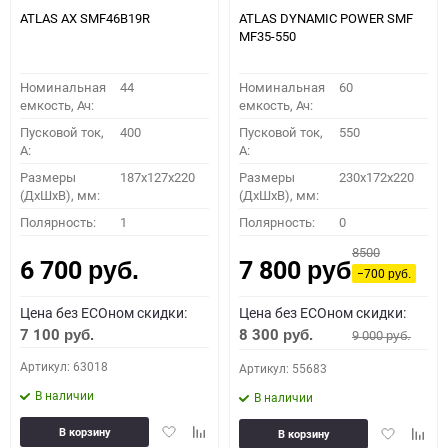
ATLAS AX SMF46B19R
ATLAS DYNAMIC POWER SMF
MF35-550
Номинальная
44
Номинальная
60
емкость, Ач:
емкость, Ач:
Пусковой ток,
400
Пусковой ток,
550
A:
A:
Размеры
187x127x220
Размеры
230x172x220
(ДхШхВ), мм:
(ДхШхВ), мм:
Полярность:
1
Полярность:
0
8500
6 700
7 800
руб.
руб.
−700
руб.
Цена без ECOном скидки:
Цена без ECOном скидки:
7 100
8 300
9 000
руб.
руб.
руб.
Артикул: 63018
Артикул: 55683
В наличии
В наличии
Добавить
Добавить
Добавить
Доба
В корзину
В корзину