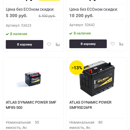
Цена без ECOном скидки:
Цена без ECOном скидки:
5 300
10 200
6 400
руб.
руб.
руб.
Артикул: 53642
Артикул: 53623
В наличии
В наличии
Добавить
Доба
Добавить
Добавить
В корзину
В корзину
в
к
в
к
избранное
сравн
избранное
сравнению
−13%
ATLAS DYNAMIC POWER SMF
ATLAS DYNAMIC POWER
MF85-500
SMF95D26FR
Номинальная
55
Номинальная
80
емкость, Ач:
емкость, Ач: