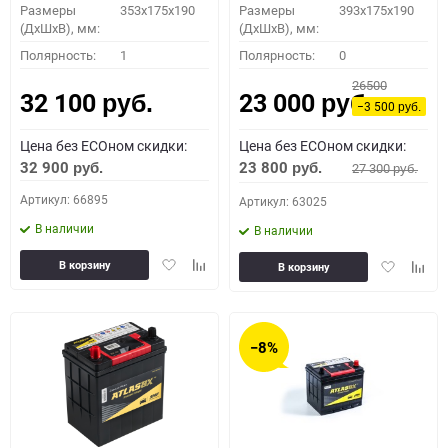
Размеры
353x175x190
Размеры
393x175x190
(ДхШхВ), мм:
(ДхШхВ), мм:
Полярность:
1
Полярность:
0
26500
32 100
23 000
руб.
руб.
−3 500
руб.
Цена без ECOном скидки:
Цена без ECOном скидки:
32 900
23 800
27 300
руб.
руб.
руб.
Артикул: 66895
Артикул: 63025
В наличии
В наличии
Добавить
Добавить
Добавить
Доба
В корзину
В корзину
в
к
в
к
избранное
сравнению
избранное
сравн
−8%