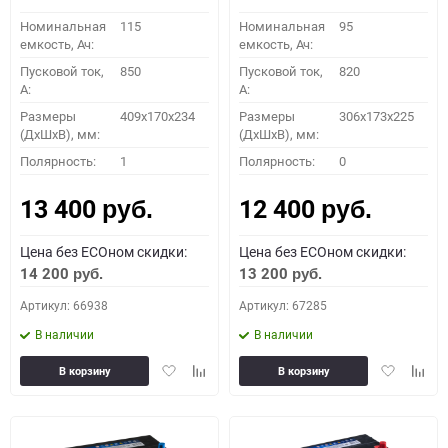
Номинальная
115
Номинальная
95
емкость, Ач:
емкость, Ач:
Пусковой ток,
850
Пусковой ток,
820
A:
A:
Размеры
409x170x234
Размеры
306x173x225
(ДхШхВ), мм:
(ДхШхВ), мм:
Полярность:
1
Полярность:
0
13 400
12 400
руб.
руб.
Цена без ECOном скидки:
Цена без ECOном скидки:
14 200
13 200
руб.
руб.
Артикул: 66938
Артикул: 67285
В наличии
В наличии
Добавить
Добавить
Добавить
Доба
В корзину
В корзину
в
к
в
к
избранное
сравнению
избранное
сравн