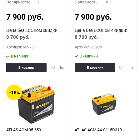
Полярность:
1
Полярность:
0
7 900
7 900
руб.
руб.
Цена без ECOном скидки:
Цена без ECOном скидки:
8 700
8 700
руб.
руб.
Артикул: 65978
Артикул: 65979
В наличии
В наличии
Добавить
Добавить
Добавить
Доба
В корзину
В корзину
в
к
в
к
избранное
сравнению
избранное
сравн
−15%
ATLAS AGM 35-650
ATLAS AGM AX S115D31R