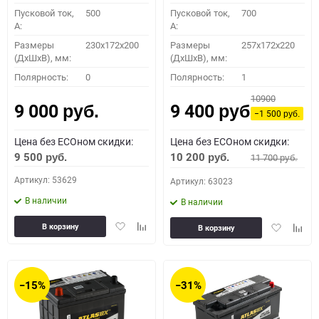
Пусковой ток,
500
Пусковой ток,
700
A:
A:
Размеры
230x172x200
Размеры
257x172x220
(ДхШхВ), мм:
(ДхШхВ), мм:
Полярность:
0
Полярность:
1
10900
9 000
9 400
руб.
руб.
−1 500
руб.
Цена без ECOном скидки:
Цена без ECOном скидки:
9 500
10 200
11 700
руб.
руб.
руб.
Артикул: 53629
Артикул: 63023
В наличии
В наличии
Добавить
Добавить
Добавить
Доба
В корзину
В корзину
в
к
в
к
избранное
сравнению
избранное
сравн
−15%
−31%