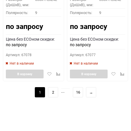
(ДхШхВ), мм:
(ДхШхВ), мм:
Полярность:
9
Полярность:
9
по запросу
по запросу
Цена без ECOном скидки:
Цена без ECOном скидки:
по запросу
по запросу
Артикул: 67078
Артикул: 67077
Нет в наличии
Нет в наличии
Добавить
Добавить
Добавить
Доба
В корзину
В корзину
в
к
в
к
избранное
сравнению
избранное
сравн
...
1
2
16
→