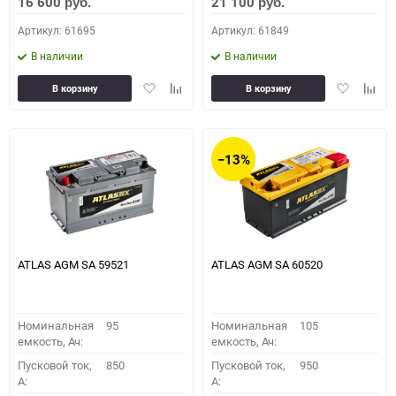
16 600
21 100
руб.
руб.
Артикул: 61695
Артикул: 61849
В наличии
В наличии
Добавить
Добавить
Добавить
Доба
В корзину
В корзину
в
к
в
к
избранное
сравнению
избранное
сравн
−13%
ATLAS AGM SA 59521
ATLAS AGM SA 60520
Номинальная
95
Номинальная
105
емкость, Ач:
емкость, Ач:
Пусковой ток,
850
Пусковой ток,
950
A:
A: