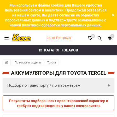
Мы используем файлы cookies для Вашего удобства
пользования сайтом и аналитики. Продолжая оставаться
на нашем сайте, Вы даёте согласие на обработку
персональных данных и подтверждаете ознакомление с
нашей
политикой обработки персональных данных.
0
0
Санкт-Петербург
КАТАЛОГ ТОВАРОВ
По марке и модели
Toyota
АККУМУЛЯТОРЫ ДЛЯ TOYOTA TERCEL
Подбор по транспорту / по параметрам
Результаты подбора носят ориентировочной характер и
ПО ПАРАМЕТРАМ
ПО ТРАНСПОРТУ
требуют подтверждения у наших специалистов