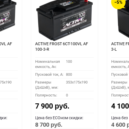
−5%
0VL АF
ACTIVE FROST 6СТ-100VL АF
ACTIVE F
100-3-R
3-L
Номинальная
100
Номинал
емкость, Ач:
емкость, А
Пусковой ток, A:
800
Пусковой т
75x190
Размеры
353x175x190
Размеры
(ДхШхВ), мм:
(ДхШхВ), 
Полярность:
0
Полярнос
7 900
4 10
руб.
дки:
Цена без ECOном скидки:
Цена без
8 700
4 600
руб.