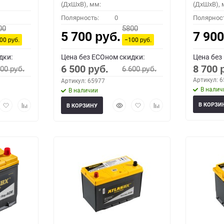
(ДхШхВ), мм:
(ДхШхВ), 
Полярность:
0
Полярнос
00
5800
5 700
7 90
руб.
100
−100
руб.
руб.
дки:
Цена без ECOном скидки:
Цена без
6 500
8 700
600
6 600
руб.
руб.
руб.
Артикул: 
Артикул: 65977
В налич
В наличии
рый
Добавить
Добавить
Быстрый
Добавить
Добавить
В КОРЗИ
В КОРЗИНУ
мотр
в
к
просмотр
в
к
избранное
сравнению
избранное
сравнению