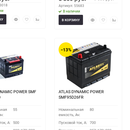
63018
Артикул: 55683
ии
В наличии
Быстрый
Добавить
Добавить
Быстрый
Добавить
Добавить
НУ
В КОРЗИНУ
просмотр
в
к
просмотр
в
к
избранное
сравнению
избранное
сравнени
−13%
YNAMIC POWER SMF
ATLAS DYNAMIC POWER
0
SMF95D26FR
ьная
55
Номинальная
80
ч:
емкость, Ач:
ок, A:
500
Пусковой ток, A:
700