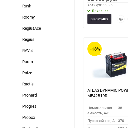
Артикул: 66895
Rush
В наличии
Roomy
Быст
В КОРЗИНУ
прос
RegiusAce
Regius
−18%
RAV 4
Raum
Raize
Ractis
ATLAS DYNAMIC POW
Pronard
MF42B19R
Progres
Номинальная
38
емкость, Ач:
Probox
Пусковой ток, A:
370