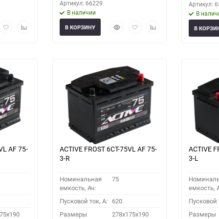
Артикул: 66229
Артикул: 
В наличии
В налич
рый
Добавить
Добавить
Быстрый
Добавить
Добавить
В КОРЗИНУ
В КОРЗИ
мотр
в
к
просмотр
в
к
избранное
сравнению
избранное
сравнению
VL АF 75-
ACTIVE FROST 6СТ-75VL АF 75-
ACTIVE F
3-R
3-L
Номинальная
75
Номинал
емкость, Ач:
емкость, А
Пусковой ток, A:
620
Пусковой т
75x190
Размеры
278x175x190
Размеры