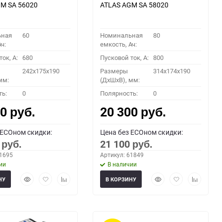
M SA 56020
ATLAS AGM SA 58020
ьная
60
Номинальная
80
ч:
емкость, Ач:
ок, A:
680
Пусковой ток, A:
800
242x175x190
Размеры
314x174x190
мм:
(ДхШхВ), мм:
ть:
0
Полярность:
0
00
20 300
руб.
руб.
 ECOном скидки:
Цена без ECOном скидки:
0
21 100
руб.
руб.
61695
Артикул: 61849
ии
В наличии
Быстрый
Добавить
Добавить
Быстрый
Добавить
Добавить
НУ
В КОРЗИНУ
просмотр
в
к
просмотр
в
к
избранное
сравнению
избранное
сравнени