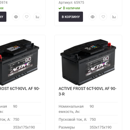
65974
Артикул: 65975
ии
В наличии
Быстрый
Добавить
Добавить
Быстрый
Добавить
Добавить
НУ
В КОРЗИНУ
просмотр
в
к
просмотр
в
к
избранное
сравнению
избранное
сравнени
ROST 6СТ-90VL АF 90-
ACTIVE FROST 6СТ-90VL АF 90-
3-R
ьная
90
Номинальная
90
ч:
емкость, Ач:
ок, A:
750
Пусковой ток, A:
750
353x175x190
Размеры
353x175x190