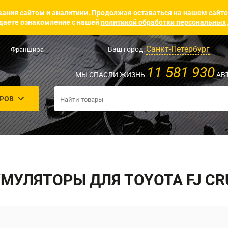
ания сайтом и аналитики. Продолжая оставаться на нашем сайте
аете ознакомление с нашей
политикой обработки персональных
Санкт-Петербург
Ваш город:
Франшиза
11 581 930
МЫ СПАСЛИ ЖИЗНЬ
АВ
АРОВ
МУЛЯТОРЫ ДЛЯ TOYOTA FJ CR