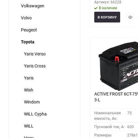
Артикул: 66228
Volkswagen
В наличии
Быст
Volvo
В КОРЗИНУ
прос
Peugeot
Toyota
Yaris Verso
Yaris Cross
Yaris
Wish
ACTIVE FROST 6СТ-75
3-L
Windom
Номинальная
75
WiLL Cypha
емкость, Ач:
WiLL
Пусковой ток, A:
620
Размеры
278x1
Voxy