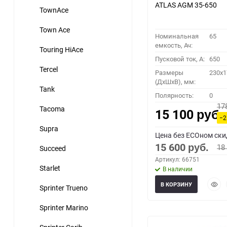
ATLAS AGM 35-650
TownAce
Town Ace
Номинальная
65
емкость, Ач:
Touring HiAce
Пусковой ток, A:
650
Tercel
Размеры
230x1
(ДхШхВ), мм:
Tank
Полярность:
0
17
Tacoma
15 100
руб.
−2
Supra
Цена без ECOном ски
15 600
18
Succeed
руб.
Артикул: 66751
Starlet
В наличии
Быст
В КОРЗИНУ
Sprinter Trueno
прос
Sprinter Marino