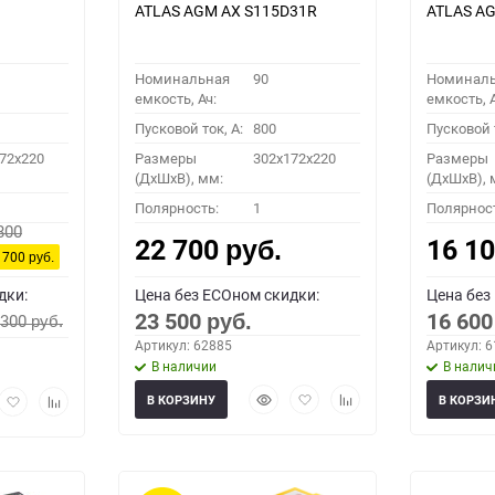
ATLAS AGM AX S115D31R
ATLAS AG
Номинальная
90
Номинал
емкость, Ач:
емкость, А
Пусковой ток, A:
800
Пусковой т
72x220
Размеры
302x172x220
Размеры
(ДхШхВ), мм:
(ДхШхВ), 
Полярность:
1
Полярнос
800
22 700
16 1
руб.
 700
руб.
дки:
Цена без ECOном скидки:
Цена без
23 500
16 60
 300
руб.
руб.
Артикул: 62885
Артикул: 
В наличии
В налич
Быстрый
Добавить
Добавить
рый
Добавить
Добавить
В КОРЗИНУ
В КОРЗИ
просмотр
в
к
мотр
в
к
избранное
сравнению
избранное
сравнению