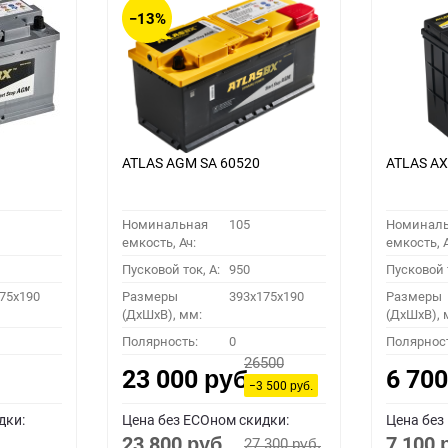
−13%
ATLAS AGM SA 60520
ATLAS A
Номинальная
105
Номинал
емкость, Ач:
емкость, А
Пусковой ток, A:
950
Пусковой т
75x190
Размеры
393x175x190
Размеры
(ДхШхВ), мм:
(ДхШхВ), 
Полярность:
0
Полярнос
26500
23 000
6 70
руб.
−3 500
руб.
дки:
Цена без ECOном скидки:
Цена без
23 800
7 100
27 300
руб.
руб.