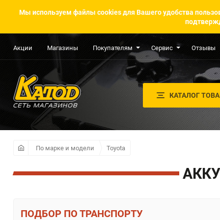
Мы используем файлы cookies для Вашего удобства пользов
подтвержд
Акции
Магазины
Покупателям
Сервис
Отзывы
КАТАЛОГ ТОВ
По марке и модели
Toyota
АККУ
ПО ТРАНСПОРТУ