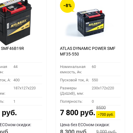
−8%
X SMF46B19R
ATLAS DYNAMIC POWER SMF
MF35-550
ьная
44
Номинальная
60
ч:
емкость, Ач:
ок, A:
400
Пусковой ток, A:
550
187x127x220
Размеры
230x172x220
мм:
(ДхШхВ), мм:
ть:
1
Полярность:
0
8500
0
7 800
руб.
руб.
−700
руб.
 ECOном скидки:
Цена без ECOном скидки:
8 300
9 000
руб.
руб.
руб.