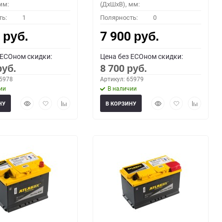
мм:
(ДхШхВ), мм:
ть:
1
Полярность:
0
0
7 900
руб.
руб.
 ECOном скидки:
Цена без ECOном скидки:
8 700
руб.
руб.
65978
Артикул: 65979
ии
В наличии
Быстрый
Добавить
Добавить
Быстрый
Добавить
Добавить
НУ
В КОРЗИНУ
просмотр
в
к
просмотр
в
к
избранное
сравнению
избранное
сравнени