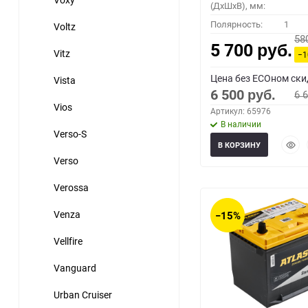
(ДхШхВ), мм:
Полярность:
1
Voltz
58
5 700
руб.
Vitz
−
Цена без ECOном ски
Vista
6 500
6 
руб.
Vios
Артикул: 65976
В наличии
Verso-S
Быст
В КОРЗИНУ
прос
Verso
Verossa
Venza
−15%
Vellfire
Vanguard
Urban Cruiser