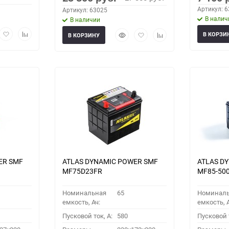
Артикул: 
Артикул: 63025
В налич
В наличии
рый
Добавить
Добавить
Быстрый
Добавить
Добавить
В КОРЗИ
В КОРЗИНУ
мотр
в
к
просмотр
в
к
избранное
сравнению
избранное
сравнению
ER SMF
ATLAS DYNAMIC POWER SMF
ATLAS D
MF75D23FR
MF85-50
Номинальная
65
Номинал
емкость, Ач:
емкость, А
Пусковой ток, A:
580
Пусковой т