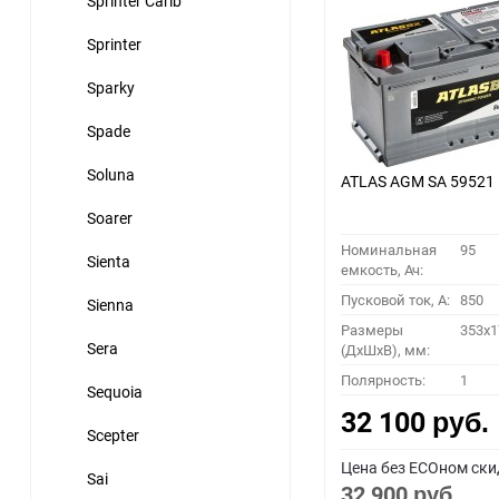
Sprinter Carib
Sprinter
Sparky
Spade
Soluna
ATLAS AGM SA 59521
Soarer
Номинальная
95
Sienta
емкость, Ач:
Пусковой ток, A:
850
Sienna
Размеры
353x1
Sera
(ДхШхВ), мм:
Полярность:
1
Sequoia
32 100
руб.
Scepter
Цена без ECOном ски
Sai
32 900
руб.