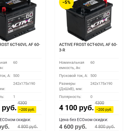
−5%
ROST 6СТ-60VL АF 60-
ACTIVE FROST 6СТ-60VL АF 60-
3-R
ьная
60
Номинальная
60
ч:
емкость, Ач:
ок, A:
500
Пусковой ток, A:
500
242x175x190
Размеры
242x175x190
мм:
(ДхШхВ), мм:
ть:
1
Полярность:
0
4300
4300
0
4 100
руб.
руб.
−200
−200
руб.
руб.
 ECOном скидки:
Цена без ECOном скидки:
4 600
4 800
4 800
руб.
руб.
руб.
руб.