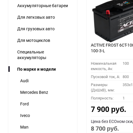
Аккумуляторные батареи
60
Для легковых авто
90
Для грузовых авто
150
Для мотоциклов
ACTIVE FROST 6СТ-10
100-3-L
Специальные
аккумуляторы
Номинальная
100
емкость, Ач:
По марке и модели
Пусковой ток, A:
800
Audi
Размеры
353x1
(ДхШхВ), мм:
Mercedes Benz
Полярность:
1
Ford
7 900
руб.
Iveco
Цена без ECOном ски
Man
8 700
руб.