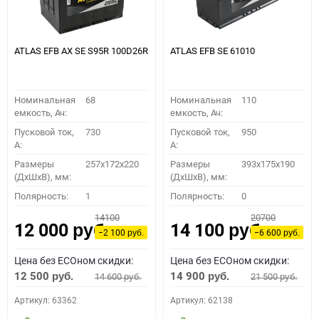
ATLAS EFB AX SE S95R 100D26R
ATLAS EFB SE 61010
Номинальная
68
Номинальная
110
емкость, Ач:
емкость, Ач:
Пусковой ток,
730
Пусковой ток,
950
A:
A:
Размеры
257x172x220
Размеры
393x175x190
(ДхШхВ), мм:
(ДхШхВ), мм:
Полярность:
1
Полярность:
0
14100
20700
12 000
14 100
руб.
руб.
−2 100
−6 600
руб.
руб.
Цена без ECOном скидки:
Цена без ECOном скидки:
12 500
14 900
14 600
21 500
руб.
руб.
руб.
руб.
Артикул: 63362
Артикул: 62138