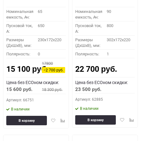
Номинальная
65
Номинальная
90
емкость, Ач:
емкость, Ач:
Пусковой ток,
650
Пусковой ток,
800
A:
A:
Размеры
230x172x220
Размеры
302x172x220
(ДхШхВ), мм:
(ДхШхВ), мм:
Полярность:
0
Полярность:
1
17800
15 100
22 700
руб.
руб.
−2 700
руб.
Цена без ECOном скидки:
Цена без ECOном скидки:
15 600
23 500
18 300
руб.
руб.
руб.
Артикул: 62885
Артикул: 66751
В наличии
В наличии
Добавить
Доба
Добавить
Добавить
В корзину
В корзину
в
к
в
к
избранное
сравн
избранное
сравнению