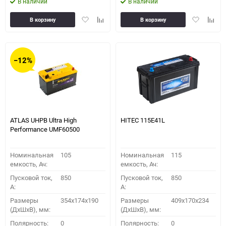
В наличии
В наличии
Добавить
Добавить
Добавить
Доба
В корзину
В корзину
в
к
в
к
избранное
сравнению
избранное
сравн
−12%
ATLAS UHPB Ultra High
HITEC 115E41L
Performance UMF60500
Номинальная
105
Номинальная
115
емкость, Ач:
емкость, Ач:
Пусковой ток,
850
Пусковой ток,
850
A:
A:
Размеры
354x174x190
Размеры
409x170x234
(ДхШхВ), мм:
(ДхШхВ), мм:
Полярность:
0
Полярность:
0