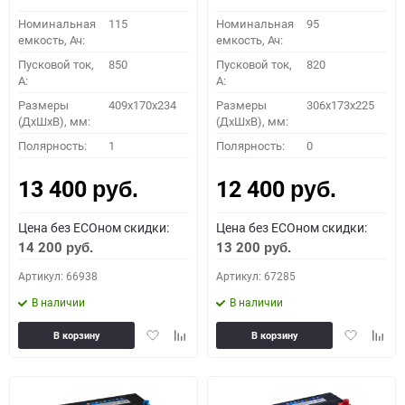
Номинальная
115
Номинальная
95
емкость, Ач:
емкость, Ач:
Пусковой ток,
850
Пусковой ток,
820
A:
A:
Размеры
409x170x234
Размеры
306x173x225
(ДхШхВ), мм:
(ДхШхВ), мм:
Полярность:
1
Полярность:
0
13 400
12 400
руб.
руб.
Цена без ECOном скидки:
Цена без ECOном скидки:
14 200
13 200
руб.
руб.
Артикул: 66938
Артикул: 67285
В наличии
В наличии
Добавить
Добавить
Добавить
Доба
В корзину
В корзину
в
к
в
к
избранное
сравнению
избранное
сравн