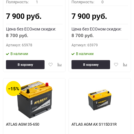
Полярность:
1
Полярность:
0
7 900
7 900
руб.
руб.
Цена без ECOном скидки:
Цена без ECOном скидки:
8 700
8 700
руб.
руб.
Артикул: 65978
Артикул: 65979
В наличии
В наличии
Добавить
Добавить
Добавить
Доба
В корзину
В корзину
в
к
в
к
избранное
сравнению
избранное
сравн
−15%
ATLAS AGM 35-650
ATLAS AGM AX S115D31R