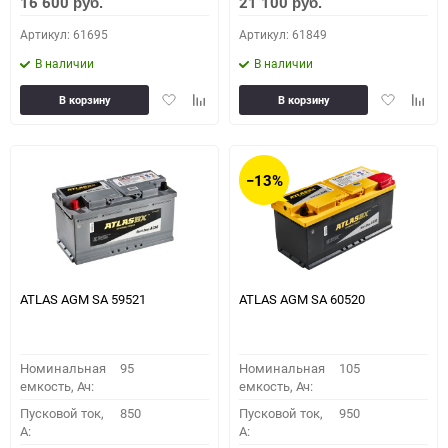
16 600
21 100
руб.
руб.
Артикул: 61695
Артикул: 61849
В наличии
В наличии
Добавить
Добавить
Добавить
Доба
В корзину
В корзину
в
к
в
к
избранное
сравнению
избранное
сравн
−13%
ATLAS AGM SA 59521
ATLAS AGM SA 60520
Номинальная
95
Номинальная
105
емкость, Ач:
емкость, Ач:
Пусковой ток,
850
Пусковой ток,
950
A:
A: