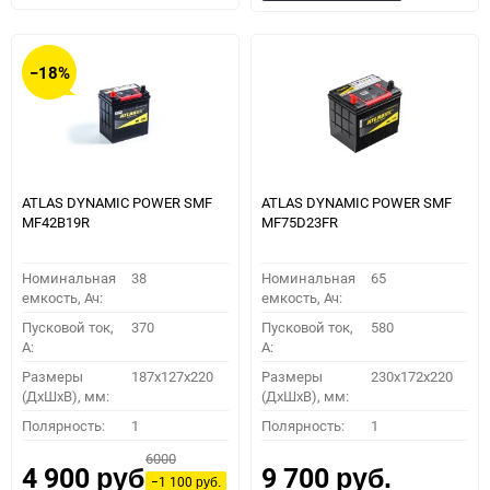
в
к
в
к
избранное
сравнению
избранное
сравн
−18%
ATLAS DYNAMIC POWER SMF
ATLAS DYNAMIC POWER SMF
MF42B19R
MF75D23FR
Номинальная
38
Номинальная
65
емкость, Ач:
емкость, Ач:
Пусковой ток,
370
Пусковой ток,
580
A:
A:
Размеры
187x127x220
Размеры
230x172x220
(ДхШхВ), мм:
(ДхШхВ), мм:
Полярность:
1
Полярность:
1
6000
4 900
9 700
руб.
руб.
−1 100
руб.