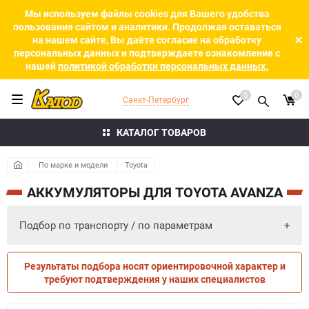
Мы используем файлы cookies для Вашего удобства
пользования сайтом и аналитики. Продолжая оставаться
на нашем сайте, Вы даёте согласие на обработку
персональных данных и подтверждаете ознакомление с
нашей
политикой обработки персональных данных.
0
0
Санкт-Петербург
КАТАЛОГ ТОВАРОВ
По марке и модели
Toyota
АККУМУЛЯТОРЫ ДЛЯ TOYOTA AVANZA
Подбор по транспорту / по параметрам
Результаты подбора носят ориентировочной характер и
ПО ПАРАМЕТРАМ
ПО ТРАНСПОРТУ
требуют подтверждения у наших специалистов