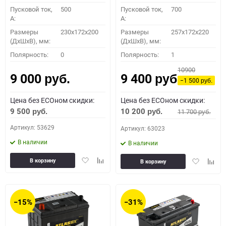
Пусковой ток,
500
Пусковой ток,
700
A:
A:
Размеры
230x172x200
Размеры
257x172x220
(ДхШхВ), мм:
(ДхШхВ), мм:
Полярность:
0
Полярность:
1
10900
9 000
9 400
руб.
руб.
−1 500
руб.
Цена без ECOном скидки:
Цена без ECOном скидки:
9 500
10 200
11 700
руб.
руб.
руб.
Артикул: 53629
Артикул: 63023
В наличии
В наличии
Добавить
Добавить
Добавить
Доба
В корзину
В корзину
в
к
в
к
избранное
сравнению
избранное
сравн
−15%
−31%