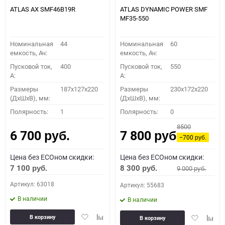
ATLAS AX SMF46B19R
ATLAS DYNAMIC POWER SMF
MF35-550
Номинальная
44
Номинальная
60
емкость, Ач:
емкость, Ач:
Пусковой ток,
400
Пусковой ток,
550
A:
A:
Размеры
187x127x220
Размеры
230x172x220
(ДхШхВ), мм:
(ДхШхВ), мм:
Полярность:
1
Полярность:
0
8500
6 700
7 800
руб.
руб.
−700
руб.
Цена без ECOном скидки:
Цена без ECOном скидки:
7 100
8 300
9 000
руб.
руб.
руб.
Артикул: 63018
Артикул: 55683
В наличии
В наличии
Добавить
Добавить
Добавить
Доба
В корзину
В корзину