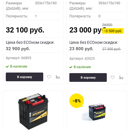
Размеры
353x175x190
Размеры
393x175x190
(ДхШхВ), мм:
(ДхШхВ), мм:
Полярность:
1
Полярность:
0
26500
32 100
23 000
руб.
руб.
−3 500
руб.
Цена без ECOном скидки:
Цена без ECOном скидки:
32 900
23 800
27 300
руб.
руб.
руб.
Артикул: 66895
Артикул: 63025
В наличии
В наличии
Добавить
Добавить
Добавить
Доба
В корзину
В корзину
в
к
в
к
избранное
сравнению
избранное
сравн
−8%