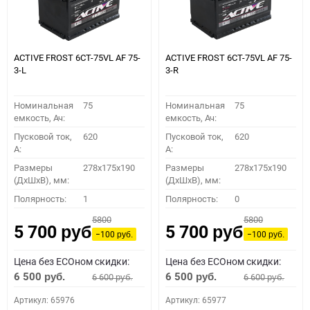
ACTIVE FROST 6СТ-75VL АF 75-
ACTIVE FROST 6СТ-75VL АF 75-
3-L
3-R
Номинальная
75
Номинальная
75
емкость, Ач:
емкость, Ач:
Пусковой ток,
620
Пусковой ток,
620
A:
A:
Размеры
278x175x190
Размеры
278x175x190
(ДхШхВ), мм:
(ДхШхВ), мм:
Полярность:
1
Полярность:
0
5800
5800
5 700
5 700
руб.
руб.
−100
−100
руб.
руб.
Цена без ECOном скидки:
Цена без ECOном скидки:
6 500
6 500
6 600
6 600
руб.
руб.
руб.
руб.
Артикул: 65976
Артикул: 65977