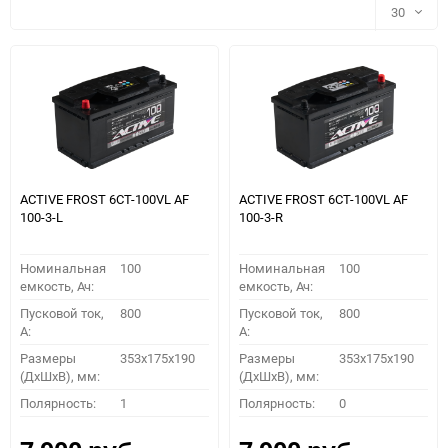
30
30
60
90
150
ACTIVE FROST 6СТ-100VL АF
ACTIVE FROST 6СТ-100VL АF
100-3-L
100-3-R
Номинальная
100
Номинальная
100
емкость, Ач:
емкость, Ач:
Пусковой ток,
800
Пусковой ток,
800
A:
A:
Размеры
353x175x190
Размеры
353x175x190
(ДхШхВ), мм:
(ДхШхВ), мм:
ПОДОБРАТЬ
Полярность:
1
Полярность:
0