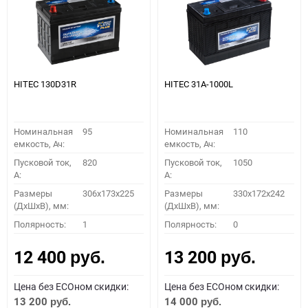
HITEC 130D31R
HITEC 31A-1000L
Номинальная
95
Номинальная
110
емкость, Ач:
емкость, Ач:
Пусковой ток,
820
Пусковой ток,
1050
A:
A:
Размеры
306x173x225
Размеры
330x172x242
(ДхШхВ), мм:
(ДхШхВ), мм:
Полярность:
1
Полярность:
0
12 400
13 200
руб.
руб.
Цена без ECOном скидки:
Цена без ECOном скидки:
13 200
14 000
руб.
руб.