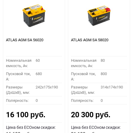
ATLAS AGM SA 56020
ATLAS AGM SA 58020
Номинальная
60
Номинальная
80
емкость, Ач:
емкость, Ач:
Пусковой ток,
680
Пусковой ток,
800
A:
A:
Размеры
242x175x190
Размеры
314x174x190
(ДхШхВ), мм:
(ДхШхВ), мм:
Полярность:
0
Полярность:
0
16 100
20 300
руб.
руб.
Цена без ECOном скидки:
Цена без ECOном скидки: