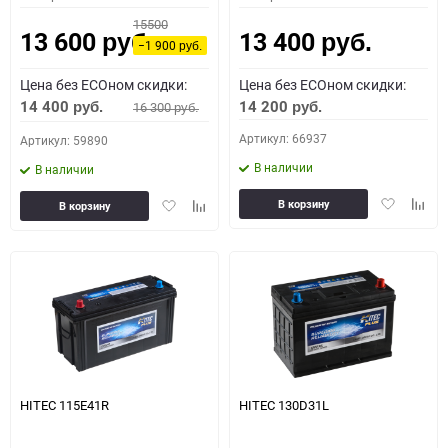
15500
13 600
13 400
руб.
руб.
−1 900
руб.
Цена без ECOном скидки:
Цена без ECOном скидки:
14 400
14 200
16 300
руб.
руб.
руб.
Артикул: 66937
Артикул: 59890
В наличии
В наличии
Добавить
Доба
Добавить
Добавить
В корзину
В корзину
в
к
в
к
избранное
сравн
избранное
сравнению
HITEC 115E41R
HITEC 130D31L