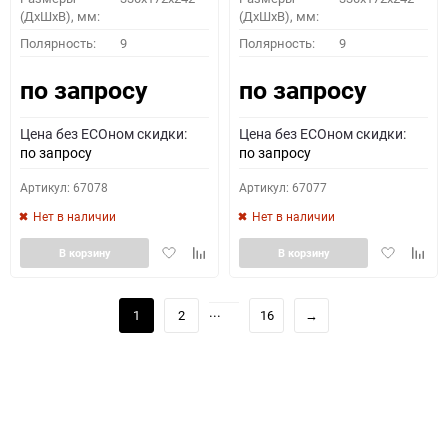
(ДхШхВ), мм:
(ДхШхВ), мм:
Полярность:
9
Полярность:
9
по запросу
по запросу
Цена без ECOном скидки:
Цена без ECOном скидки:
по запросу
по запросу
Артикул: 67078
Артикул: 67077
Нет в наличии
Нет в наличии
Добавить
Добавить
Добавить
Доба
В корзину
В корзину
в
к
в
к
избранное
сравнению
избранное
сравн
...
1
2
16
→