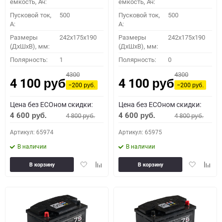
емкость, Ач:
емкость, Ач:
Пусковой ток,
500
Пусковой ток,
500
A:
A:
Размеры
242x175x190
Размеры
242x175x190
(ДхШхВ), мм:
(ДхШхВ), мм:
Полярность:
1
Полярность:
0
4300
4300
4 100
4 100
руб.
руб.
−200
−200
руб.
руб.
Цена без ECOном скидки:
Цена без ECOном скидки:
4 600
4 600
4 800
4 800
руб.
руб.
руб.
руб.
Артикул: 65974
Артикул: 65975
В наличии
В наличии
Добавить
Добавить
Добавить
Доба
В корзину
В корзину
в
к
в
к
избранное
сравнению
избранное
сравн