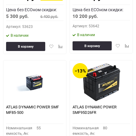
Цена без ECOном скидки:
Цена без ECOном скидки:
5 300
10 200
6 400
руб.
руб.
руб.
Артикул: 53642
Артикул: 53623
В наличии
В наличии
Добавить
Доба
Добавить
Добавить
В корзину
В корзину
в
к
в
к
избранное
сравн
избранное
сравнению
−13%
ATLAS DYNAMIC POWER SMF
ATLAS DYNAMIC POWER
MF85-500
SMF95D26FR
Номинальная
55
Номинальная
80
емкость, Ач:
емкость, Ач: