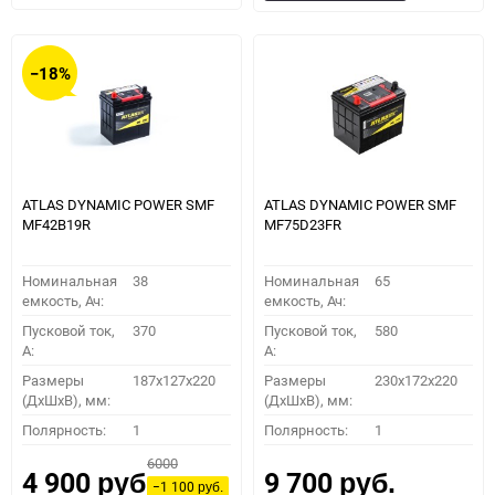
в
к
в
к
избранное
сравнению
избранное
сравн
−18%
ATLAS DYNAMIC POWER SMF
ATLAS DYNAMIC POWER SMF
MF42B19R
MF75D23FR
Номинальная
38
Номинальная
65
емкость, Ач:
емкость, Ач:
Пусковой ток,
370
Пусковой ток,
580
A:
A:
Размеры
187x127x220
Размеры
230x172x220
(ДхШхВ), мм:
(ДхШхВ), мм:
Полярность:
1
Полярность:
1
6000
4 900
9 700
руб.
руб.
−1 100
руб.