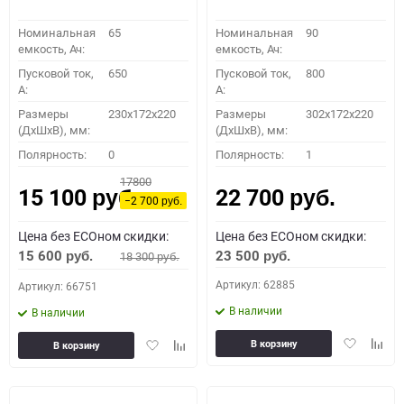
Номинальная
65
Номинальная
90
емкость, Ач:
емкость, Ач:
Пусковой ток,
650
Пусковой ток,
800
A:
A:
Размеры
230x172x220
Размеры
302x172x220
(ДхШхВ), мм:
(ДхШхВ), мм:
Полярность:
0
Полярность:
1
17800
15 100
22 700
руб.
руб.
−2 700
руб.
Цена без ECOном скидки:
Цена без ECOном скидки:
15 600
23 500
18 300
руб.
руб.
руб.
Артикул: 62885
Артикул: 66751
В наличии
В наличии
Добавить
Доба
Добавить
Добавить
В корзину
В корзину
в
к
в
к
избранное
сравн
избранное
сравнению