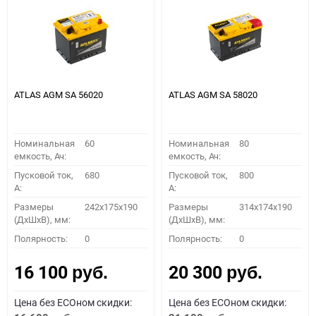
ATLAS AGM SA 56020
ATLAS AGM SA 58020
Номинальная
60
Номинальная
80
емкость, Ач:
емкость, Ач:
Пусковой ток,
680
Пусковой ток,
800
A:
A:
Размеры
242x175x190
Размеры
314x174x190
(ДхШхВ), мм:
(ДхШхВ), мм:
Полярность:
0
Полярность:
0
16 100
20 300
руб.
руб.
Цена без ECOном скидки:
Цена без ECOном скидки: