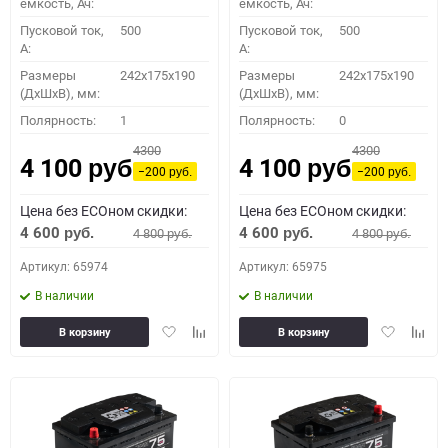
емкость, Ач:
емкость, Ач:
Пусковой ток,
500
Пусковой ток,
500
A:
A:
Размеры
242x175x190
Размеры
242x175x190
(ДхШхВ), мм:
(ДхШхВ), мм:
Полярность:
1
Полярность:
0
4300
4300
4 100
4 100
руб.
руб.
−200
−200
руб.
руб.
Цена без ECOном скидки:
Цена без ECOном скидки:
4 600
4 600
4 800
4 800
руб.
руб.
руб.
руб.
Артикул: 65974
Артикул: 65975
В наличии
В наличии
Добавить
Добавить
Добавить
Доба
В корзину
В корзину
в
к
в
к
избранное
сравнению
избранное
сравн