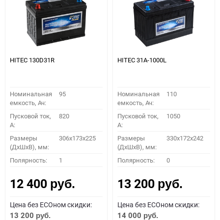
HITEC 130D31R
HITEC 31A-1000L
Номинальная
95
Номинальная
110
емкость, Ач:
емкость, Ач:
Пусковой ток,
820
Пусковой ток,
1050
A:
A:
Размеры
306x173x225
Размеры
330x172x242
(ДхШхВ), мм:
(ДхШхВ), мм:
Полярность:
1
Полярность:
0
12 400
13 200
руб.
руб.
Цена без ECOном скидки:
Цена без ECOном скидки:
13 200
14 000
руб.
руб.