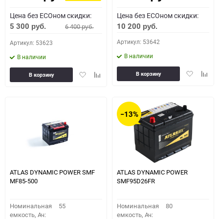
Цена без ECOном скидки:
Цена без ECOном скидки:
5 300
10 200
6 400
руб.
руб.
руб.
Артикул: 53642
Артикул: 53623
В наличии
В наличии
Добавить
Доба
Добавить
Добавить
В корзину
В корзину
в
к
в
к
избранное
сравн
избранное
сравнению
−13%
ATLAS DYNAMIC POWER SMF
ATLAS DYNAMIC POWER
MF85-500
SMF95D26FR
Номинальная
55
Номинальная
80
емкость, Ач:
емкость, Ач: