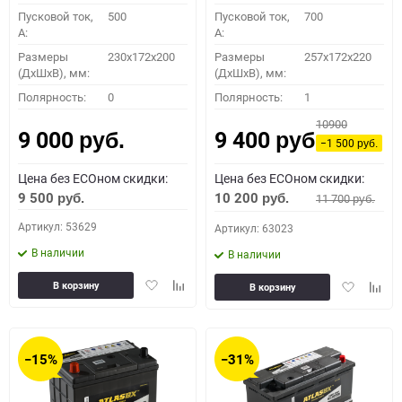
Пусковой ток,
500
Пусковой ток,
700
A:
A:
Размеры
230x172x200
Размеры
257x172x220
(ДхШхВ), мм:
(ДхШхВ), мм:
Полярность:
0
Полярность:
1
10900
9 000
9 400
руб.
руб.
−1 500
руб.
Цена без ECOном скидки:
Цена без ECOном скидки:
9 500
10 200
11 700
руб.
руб.
руб.
Артикул: 53629
Артикул: 63023
В наличии
В наличии
Добавить
Добавить
Добавить
Доба
В корзину
В корзину
в
к
в
к
избранное
сравнению
избранное
сравн
−15%
−31%