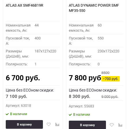
ATLAS AX SMF46B19R
ATLAS DYNAMIC POWER SMF
MF35-550
Номинальная
44
Номинальная
60
емкость, Ач:
емкость, Ач:
Пусковой ток,
400
Пусковой ток,
550
A:
A:
Размеры
187x127x220
Размеры
230x172x220
(ДхШхВ), мм:
(ДхШхВ), мм:
Полярность:
1
Полярность:
0
8500
6 700
7 800
руб.
руб.
−700
руб.
Цена без ECOном скидки:
Цена без ECOном скидки:
7 100
8 300
9 000
руб.
руб.
руб.
Артикул: 63018
Артикул: 55683
В наличии
В наличии
Добавить
Добавить
Добавить
Доба
В корзину
В корзину