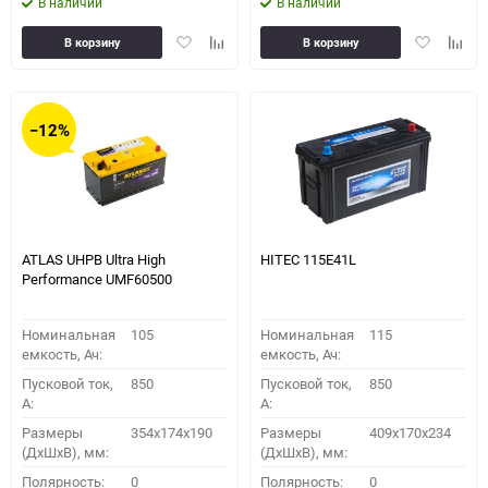
В наличии
В наличии
Добавить
Добавить
Добавить
Доба
В корзину
В корзину
в
к
в
к
избранное
сравнению
избранное
сравн
−12%
ATLAS UHPB Ultra High
HITEC 115E41L
Performance UMF60500
Номинальная
105
Номинальная
115
емкость, Ач:
емкость, Ач:
Пусковой ток,
850
Пусковой ток,
850
A:
A:
Размеры
354x174x190
Размеры
409x170x234
(ДхШхВ), мм:
(ДхШхВ), мм:
Полярность:
0
Полярность:
0