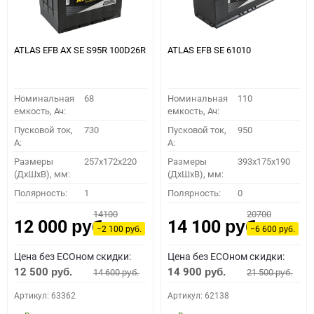
ATLAS EFB AX SE S95R 100D26R
ATLAS EFB SE 61010
Номинальная
68
Номинальная
110
емкость, Ач:
емкость, Ач:
Пусковой ток,
730
Пусковой ток,
950
A:
A:
Размеры
257x172x220
Размеры
393x175x190
(ДхШхВ), мм:
(ДхШхВ), мм:
Полярность:
1
Полярность:
0
14100
20700
12 000
14 100
руб.
руб.
−2 100
−6 600
руб.
руб.
Цена без ECOном скидки:
Цена без ECOном скидки:
12 500
14 900
14 600
21 500
руб.
руб.
руб.
руб.
Артикул: 63362
Артикул: 62138