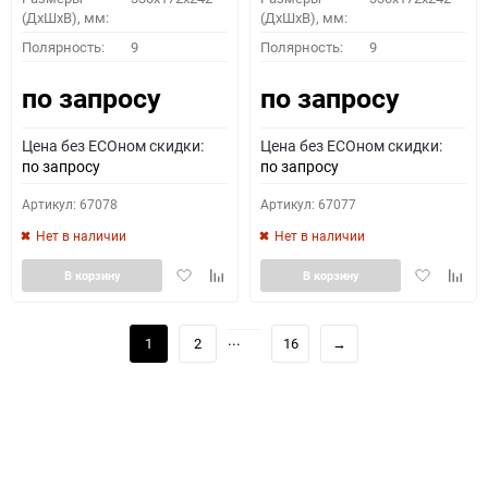
(ДхШхВ), мм:
(ДхШхВ), мм:
Полярность:
9
Полярность:
9
по запросу
по запросу
Цена без ECOном скидки:
Цена без ECOном скидки:
по запросу
по запросу
Артикул: 67078
Артикул: 67077
Нет в наличии
Нет в наличии
Добавить
Добавить
Добавить
Доба
В корзину
В корзину
в
к
в
к
избранное
сравнению
избранное
сравн
...
1
2
16
→