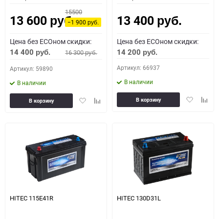
15500
13 600
13 400
руб.
руб.
−1 900
руб.
Цена без ECOном скидки:
Цена без ECOном скидки:
14 400
14 200
16 300
руб.
руб.
руб.
Артикул: 66937
Артикул: 59890
В наличии
В наличии
Добавить
Доба
Добавить
Добавить
В корзину
В корзину
в
к
в
к
избранное
сравн
избранное
сравнению
HITEC 115E41R
HITEC 130D31L