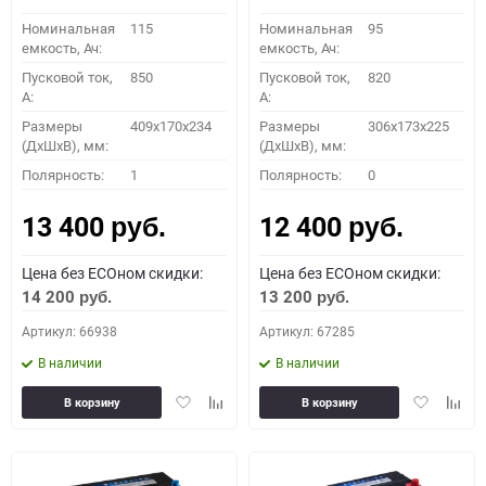
Номинальная
115
Номинальная
95
емкость, Ач:
емкость, Ач:
Пусковой ток,
850
Пусковой ток,
820
A:
A:
Размеры
409x170x234
Размеры
306x173x225
(ДхШхВ), мм:
(ДхШхВ), мм:
Полярность:
1
Полярность:
0
13 400
12 400
руб.
руб.
Цена без ECOном скидки:
Цена без ECOном скидки:
14 200
13 200
руб.
руб.
Артикул: 66938
Артикул: 67285
В наличии
В наличии
Добавить
Добавить
Добавить
Доба
В корзину
В корзину
в
к
в
к
избранное
сравнению
избранное
сравн