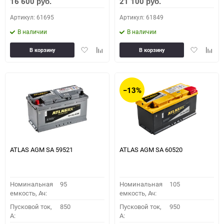
16 600
21 100
руб.
руб.
Артикул: 61695
Артикул: 61849
В наличии
В наличии
Добавить
Добавить
Добавить
Доба
В корзину
В корзину
в
к
в
к
избранное
сравнению
избранное
сравн
−13%
ATLAS AGM SA 59521
ATLAS AGM SA 60520
Номинальная
95
Номинальная
105
емкость, Ач:
емкость, Ач:
Пусковой ток,
850
Пусковой ток,
950
A:
A: