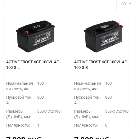
30
30
60
90
150
ACTIVE FROST 6СТ-100VL АF
ACTIVE FROST 6СТ-100VL АF
100-3-L
100-3-R
Номинальная
100
Номинальная
100
емкость, Ач:
емкость, Ач:
Пусковой ток,
800
Пусковой ток,
800
A:
A:
Размеры
353x175x190
Размеры
353x175x190
(ДхШхВ), мм:
(ДхШхВ), мм:
ПОДОБРАТЬ
Полярность:
1
Полярность:
0