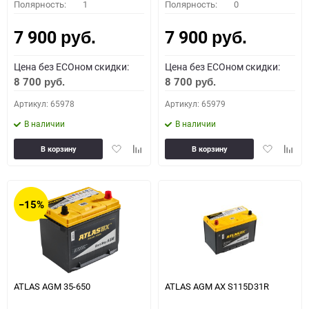
Полярность:
1
Полярность:
0
7 900
7 900
руб.
руб.
Цена без ECOном скидки:
Цена без ECOном скидки:
8 700
8 700
руб.
руб.
Артикул: 65978
Артикул: 65979
В наличии
В наличии
Добавить
Добавить
Добавить
Доба
В корзину
В корзину
в
к
в
к
избранное
сравнению
избранное
сравн
−15%
ATLAS AGM 35-650
ATLAS AGM AX S115D31R