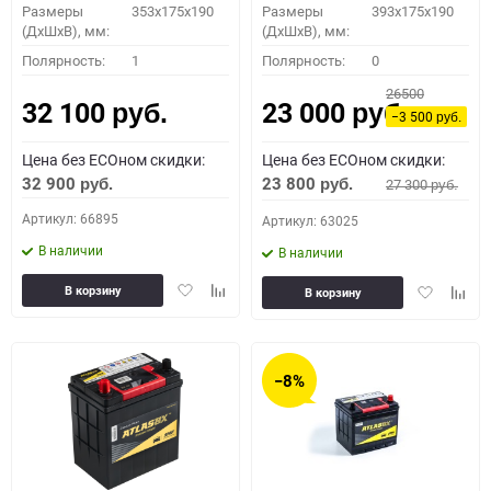
Размеры
353x175x190
Размеры
393x175x190
(ДхШхВ), мм:
(ДхШхВ), мм:
Полярность:
1
Полярность:
0
26500
32 100
23 000
руб.
руб.
−3 500
руб.
Цена без ECOном скидки:
Цена без ECOном скидки:
32 900
23 800
27 300
руб.
руб.
руб.
Артикул: 66895
Артикул: 63025
В наличии
В наличии
Добавить
Добавить
Добавить
Доба
В корзину
В корзину
в
к
в
к
избранное
сравнению
избранное
сравн
−8%