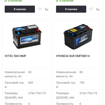
В наличии
В наличии
Добавить
Добавить
Добавить
Доба
В корзину
В корзину
в
к
в
к
избранное
сравнению
избранное
сравн
HITEC 56618MF
HYUNDAI Bolt SMF58014
Номинальная
65
Номинальная
80
емкость, Ач:
емкость, Ач:
Пусковой ток,
630
Пусковой ток,
750
A:
A:
Размеры
278x175x175
Размеры
315x175x175
(ДхШхВ), мм:
(ДхШхВ), мм:
Полярность:
0
Полярность:
0