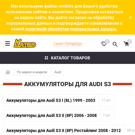
Мы используем файлы cookies для Вашего удобства
пользования сайтом и аналитики. Продолжая оставаться
на нашем сайте, Вы даёте согласие на обработку
персональных данных и подтверждаете ознакомление с
нашей
политикой обработки персональных данных.
0
0
Санкт-Петербург
КАТАЛОГ ТОВАРОВ
По марке и модели
Audi
АККУМУЛЯТОРЫ ДЛЯ AUDI S3
Аккумуляторы для Audi S3 I (8L) 1999 - 2003
11 шт.
Аккумуляторы для Audi S3 II (8P) 2006 - 2008
7 шт.
Аккумуляторы для Audi S3 II (8P) Рестайлинг 2008 - 2012
68 ш