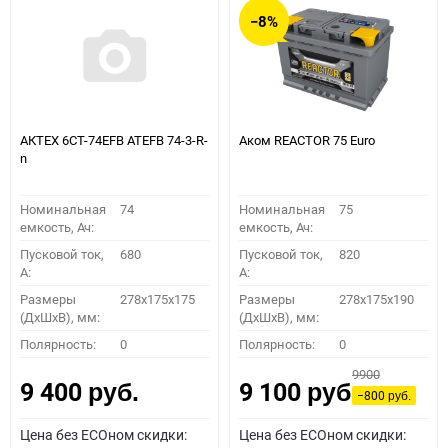
−8%
АКТЕХ 6СТ-74EFB ATEFB 74-3-R-
Аком REACTOR 75 Euro
n
Номинальная
74
Номинальная
75
емкость, Ач:
емкость, Ач:
Пусковой ток,
680
Пусковой ток,
820
A:
A:
Размеры
278x175x175
Размеры
278x175x190
(ДхШхВ), мм:
(ДхШхВ), мм:
Полярность:
0
Полярность:
0
9900
9 400
9 100
руб.
руб.
−800
руб.
Цена без ECOном скидки:
Цена без ECOном скидки: