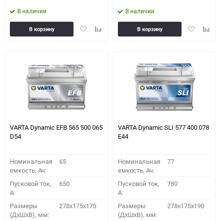
В наличии
В наличии
Добавить
Добавить
Добавить
Доба
В корзину
В корзину
в
к
в
к
избранное
сравнению
избранное
сравн
VARTA Dynamic EFB 565 500 065
VARTA Dynamic SLI 577 400 078
D54
E44
Номинальная
65
Номинальная
77
емкость, Ач:
емкость, Ач:
Пусковой ток,
650
Пусковой ток,
780
A:
A:
Размеры
278x175x175
Размеры
278x175x190
(ДхШхВ), мм:
(ДхШхВ), мм: