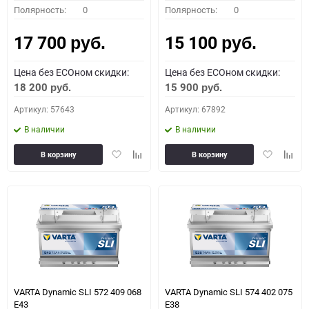
Полярность:
0
Полярность:
0
17 700
15 100
руб.
руб.
Цена без ECOном скидки:
Цена без ECOном скидки:
18 200
15 900
руб.
руб.
Артикул: 57643
Артикул: 67892
В наличии
В наличии
Добавить
Добавить
Добавить
Доба
В корзину
В корзину
в
к
в
к
избранное
сравнению
избранное
сравн
VARTA Dynamic SLI 572 409 068
VARTA Dynamic SLI 574 402 075
E43
E38