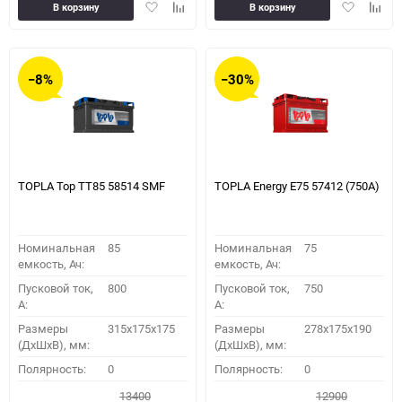
Добавить
Добавить
Добавить
Доба
В корзину
В корзину
в
к
в
к
избранное
сравнению
избранное
сравн
−8%
−30%
TOPLA Top TT85 58514 SMF
TOPLA Energy E75 57412 (750A)
Номинальная
85
Номинальная
75
емкость, Ач:
емкость, Ач:
Пусковой ток,
800
Пусковой ток,
750
A:
A:
Размеры
315x175x175
Размеры
278x175x190
(ДхШхВ), мм:
(ДхШхВ), мм:
Полярность:
0
Полярность:
0
13400
12900