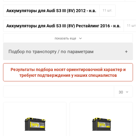
Аккумуляторы для Audi S3 III (8V) 2012 - н.в.
11 шт.
Аккумуляторы для Audi S3 III (8V) Рестайлинг 2016 - н.в.
11 шт
показать еще
Подбор по транспорту / по параметрам
Результаты подбора носят ориентировочной характер и
ПО ПАРАМЕТРАМ
ПО ТРАНСПОРТУ
требуют подтверждения у наших специалистов
30
30
60
90