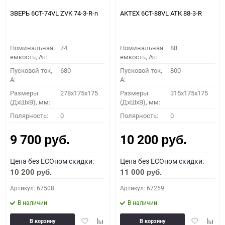
ЗВЕРЬ 6СТ-74VL ZVK 74-3-R-n
АКТЕХ 6СТ-88VL АТК 88-3-R
Номинальная
74
Номинальная
88
емкость, Ач:
емкость, Ач:
Пусковой ток,
680
Пусковой ток,
800
A:
A:
Размеры
278x175x175
Размеры
315x175x175
(ДхШхВ), мм:
(ДхШхВ), мм:
Полярность:
0
Полярность:
0
9 700
10 200
руб.
руб.
Цена без ECOном скидки:
Цена без ECOном скидки:
10 200
11 000
руб.
руб.
Артикул: 67508
Артикул: 67259
В наличии
В наличии
Добавить
Добавить
Добавить
Доба
В корзину
В корзину