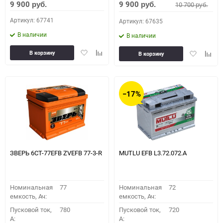
9 900
9 900
10 700
руб.
руб.
руб.
Артикул: 67741
Артикул: 67635
В наличии
В наличии
Добавить
Добавить
Добавить
Доба
В корзину
В корзину
в
к
в
к
избранное
сравнению
избранное
сравн
−17%
ЗВЕРЬ 6CT-77EFB ZVEFB 77-3-R
MUTLU EFB L3.72.072.A
Номинальная
77
Номинальная
72
емкость, Ач:
емкость, Ач:
Пусковой ток,
780
Пусковой ток,
720
A:
A: