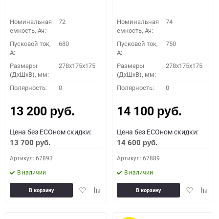
Номинальная
72
Номинальная
74
емкость, Ач:
емкость, Ач:
Пусковой ток,
680
Пусковой ток,
750
A:
A:
Размеры
278x175x175
Размеры
278x175x175
(ДхШхВ), мм:
(ДхШхВ), мм:
Полярность:
0
Полярность:
0
13 200
14 100
руб.
руб.
Цена без ECOном скидки:
Цена без ECOном скидки:
13 700
14 600
руб.
руб.
Артикул: 67893
Артикул: 67889
В наличии
В наличии
Добавить
Добавить
Добавить
Доба
В корзину
В корзину
в
к
в
к
избранное
сравнению
избранное
сравн