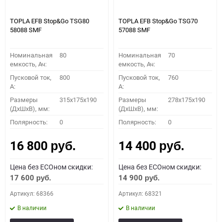
150
TOPLA EFB Stop&Go TSG80
TOPLA EFB Stop&Go TSG70
58088 SMF
57088 SMF
Номинальная
80
Номинальная
70
емкость, Ач:
емкость, Ач:
Пусковой ток,
800
Пусковой ток,
760
A:
A:
Размеры
315x175x190
Размеры
278x175x190
(ДхШхВ), мм:
(ДхШхВ), мм:
ПОДОБРАТЬ
Полярность:
0
Полярность:
0
16 800
14 400
Как определить полярность?
руб.
руб.
Цена без ECOном скидки:
Цена без ECOном скидки:
0 - обратная
1 - прямая
3 - обратная
4 - прямая
17 600
14 900
руб.
руб.
Артикул: 68366
Артикул: 68321
В наличии
В наличии