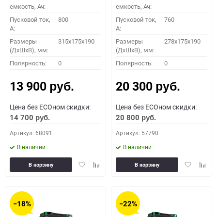
емкость, Ач:
емкость, Ач:
Пусковой ток,
800
Пусковой ток,
760
A:
A:
Размеры
315x175x190
Размеры
278x175x190
(ДхШхВ), мм:
(ДхШхВ), мм:
Полярность:
0
Полярность:
0
13 900
20 300
руб.
руб.
Цена без ECOном скидки:
Цена без ECOном скидки:
14 700
20 800
руб.
руб.
Артикул: 68091
Артикул: 57790
В наличии
В наличии
Добавить
Добавить
Добавить
Доба
В корзину
В корзину
в
к
в
к
избранное
сравнению
избранное
сравн
−18%
−22%