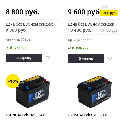
9900
8 800
9 600
руб.
руб.
−300
руб.
Цена без ECOном скидки:
Цена без ECOном скидки:
9 300
10 400
10 700
руб.
руб.
руб.
Артикул: 66952
Артикул: 66668
В наличии
В наличии
Добавить
Добавить
Добавить
Доба
В корзину
В корзину
в
к
в
к
избранное
сравнению
избранное
сравн
−10%
HYUNDAI Bolt SMF57412
HYUNDAI Bolt SMF57113