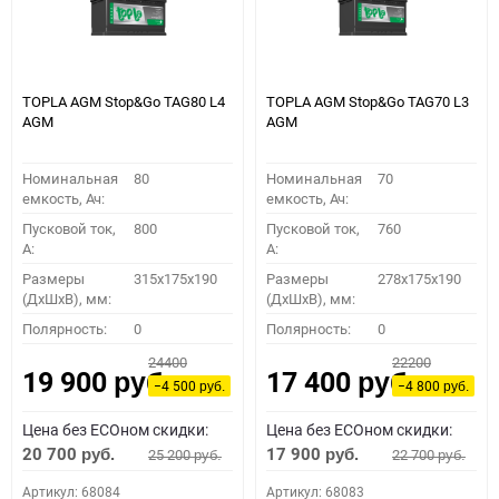
TOPLA AGM Stop&Go TAG80 L4
TOPLA AGM Stop&Go TAG70 L3
AGM
AGM
Номинальная
80
Номинальная
70
емкость, Ач:
емкость, Ач:
Пусковой ток,
800
Пусковой ток,
760
A:
A:
Размеры
315x175x190
Размеры
278x175x190
(ДхШхВ), мм:
(ДхШхВ), мм:
Полярность:
0
Полярность:
0
24400
22200
19 900
17 400
руб.
руб.
−4 500
−4 800
руб.
руб.
Цена без ECOном скидки:
Цена без ECOном скидки:
20 700
17 900
25 200
22 700
руб.
руб.
руб.
руб.
Артикул: 68084
Артикул: 68083