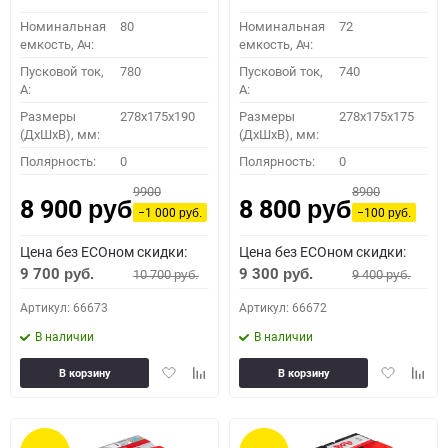
Номинальная
80
Номинальная
72
емкость, Ач:
емкость, Ач:
Пусковой ток,
780
Пусковой ток,
740
A:
A:
Размеры
278x175x190
Размеры
278x175x175
(ДхШхВ), мм:
(ДхШхВ), мм:
Полярность:
0
Полярность:
0
9900
8900
8 900
8 800
руб.
руб.
−1 000
−100
руб.
руб.
Цена без ECOном скидки:
Цена без ECOном скидки:
9 700
9 300
10 700
9 400
руб.
руб.
руб.
руб.
Артикул: 66673
Артикул: 66672
В наличии
В наличии
Добавить
Добавить
Добавить
Доба
В корзину
В корзину
в
к
в
к
избранное
сравнению
избранное
сравн