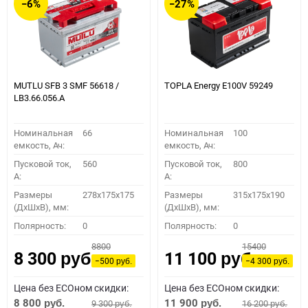
−6%
−27%
MUTLU SFB 3 SMF 56618 /
TOPLA Energy E100V 59249
LB3.66.056.A
Номинальная
66
Номинальная
100
емкость, Ач:
емкость, Ач:
Пусковой ток,
560
Пусковой ток,
800
A:
A:
Размеры
278x175x175
Размеры
315x175x190
(ДхШхВ), мм:
(ДхШхВ), мм:
Полярность:
0
Полярность:
0
8800
15400
8 300
11 100
руб.
руб.
−500
−4 300
руб.
руб.
Цена без ECOном скидки:
Цена без ECOном скидки:
8 800
11 900
9 300
16 200
руб.
руб.
руб.
руб.