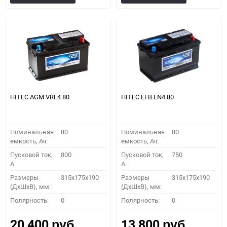
в
к
в
к
избранное
сравнению
избранное
сравн
HITEC AGM VRL4 80
HITEC EFB LN4 80
Номинальная
80
Номинальная
80
емкость, Ач:
емкость, Ач:
Пусковой ток,
800
Пусковой ток,
750
A:
A:
Размеры
315x175x190
Размеры
315x175x190
(ДхШхВ), мм:
(ДхШхВ), мм:
Полярность:
0
Полярность:
0
20 400
13 800
руб.
руб.