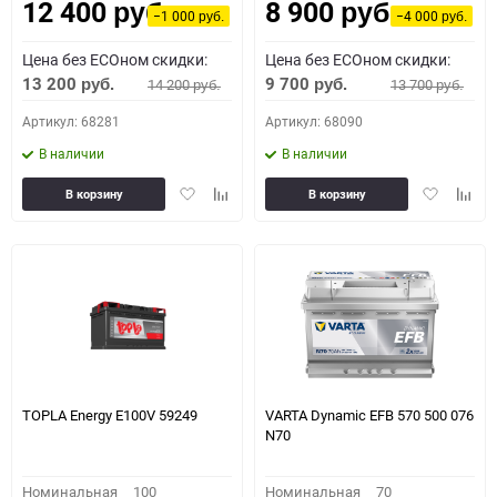
12 400
8 900
руб.
руб.
−1 000
−4 000
руб.
руб.
Цена без ECOном скидки:
Цена без ECOном скидки:
13 200
9 700
14 200
13 700
руб.
руб.
руб.
руб.
Артикул: 68281
Артикул: 68090
В наличии
В наличии
Добавить
Добавить
Добавить
Доба
В корзину
В корзину
в
к
в
к
избранное
сравнению
избранное
сравн
TOPLA Energy E100V 59249
VARTA Dynamic EFB 570 500 076
N70
Номинальная
100
Номинальная
70