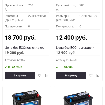
Пусковой ток,
760
Пусковой ток,
700
A:
A:
Размеры
278x175x190
Размеры
278x175x190
(ДхШхВ), мм:
(ДхШхВ), мм:
Полярность:
0
Полярность:
0
18 700
12 400
руб.
руб.
Цена без ECOном скидки:
Цена без ECOном скидки:
19 200
12 900
руб.
руб.
Артикул: 66962
Артикул: 66960
В наличии
В наличии
Добавить
Добавить
Добавить
Доба
В корзину
В корзину
в
к
в
к
избранное
сравнению
избранное
сравн