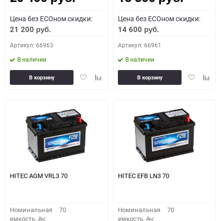
Цена без ECOном скидки:
Цена без ECOном скидки:
21 200
14 600
руб.
руб.
Артикул: 66963
Артикул: 66961
В наличии
В наличии
Добавить
Добавить
Добавить
Доба
В корзину
В корзину
в
к
в
к
избранное
сравнению
избранное
сравн
HITEC AGM VRL3 70
HITEC EFB LN3 70
Номинальная
70
Номинальная
70
емкость, Ач:
емкость, Ач: