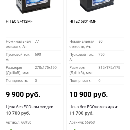
HITEC 57412MF
HITEC 58014MF
Номинальная
77
Номинальная
80
емкость, Ач:
емкость, Ач:
Пусковой ток,
690
Пусковой ток,
750
A:
A:
Размеры
278x175x190
Размеры
315x175x175
(ДхШхВ), мм:
(ДхШхВ), мм:
Полярность:
0
Полярность:
0
9 900
10 900
руб.
руб.
Цена без ECOном скидки:
Цена без ECOном скидки:
10 700
11 700
руб.
руб.
Артикул: 66950
Артикул: 66953