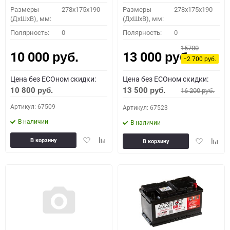
Размеры
278x175x190
Размеры
278x175x190
(ДхШхВ), мм:
(ДхШхВ), мм:
Полярность:
0
Полярность:
0
15700
10 000
13 000
руб.
руб.
−2 700
руб.
Цена без ECOном скидки:
Цена без ECOном скидки:
10 800
13 500
16 200
руб.
руб.
руб.
Артикул: 67509
Артикул: 67523
В наличии
В наличии
Добавить
Добавить
Добавить
Доба
В корзину
В корзину
в
к
в
к
избранное
сравнению
избранное
сравн