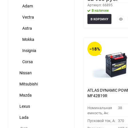
Артикул: 66895
Adam
В наличии
Vectra
Быст
В КОРЗИНУ
прос
Astra
Mokka
−18%
Insignia
Corsa
Nissan
Mitsubishi
ATLAS DYNAMIC POW
Mazda
MF42B19R
Lexus
Номинальная
38
емкость, Ач:
Lada
Пусковой ток, A:
370