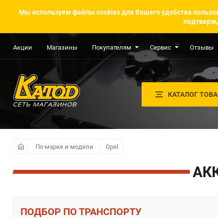
Мы используем файлы cookies для Вашего удобства пользов
подтвержд
Акции
Магазины
Покупателям
Сервис
Отзывы
КАТАЛОГ ТОВ
По марке и модели
Opel
АК
ПО ТРАНСПОРТУ