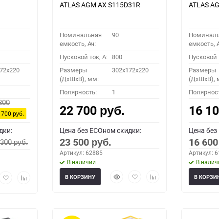
ATLAS AGM AX S115D31R
ATLAS AG
Номинальная
90
Номинал
емкость, Ач:
емкость, А
Пусковой ток, A:
800
Пусковой т
72x220
Размеры
302x172x220
Размеры
(ДхШхВ), мм:
(ДхШхВ), 
Полярность:
1
Полярнос
800
22 700
16 1
руб.
 700
руб.
дки:
Цена без ECOном скидки:
Цена без
23 500
16 60
 300
руб.
руб.
Артикул: 62885
Артикул: 
В наличии
В налич
Быстрый
Добавить
Добавить
рый
Добавить
Добавить
В КОРЗИНУ
В КОРЗИ
просмотр
в
к
мотр
в
к
избранное
сравнению
избранное
сравнению