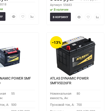
63018
Артикул: 55683
ии
В наличии
Быстрый
Добавить
Добавить
Быстрый
Добавить
Добавить
НУ
В КОРЗИНУ
просмотр
в
к
просмотр
в
к
избранное
сравнению
избранное
сравнени
−13%
YNAMIC POWER SMF
ATLAS DYNAMIC POWER
0
SMF95D26FR
ьная
55
Номинальная
80
ч:
емкость, Ач:
ок, A:
500
Пусковой ток, A:
700