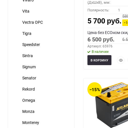
(ДхШхВ), мм:
Полярность:
1
Vita
58
5 700
руб.
Vectra OPC
−
Цена без ECOном ски
Tigra
6 500
6 
руб.
Speedster
Артикул: 65976
В наличии
Sintra
Быст
В КОРЗИНУ
прос
Signum
Senator
Rekord
−15%
Omega
Monza
Monterey