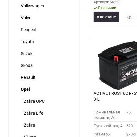
Артикул: 66228
Volkswagen
В наличии
Быст
Volvo
В КОРЗИНУ
прос
Peugeot
Toyota
Suzuki
Skoda
Renault
Opel
ACTIVE FROST 6СТ-75
3-L
Zafira OPC
Номинальная
75
Zafira Life
емкость, Ач:
Zafira
Пусковой ток, A:
620
Размеры
278x1
Vivaro