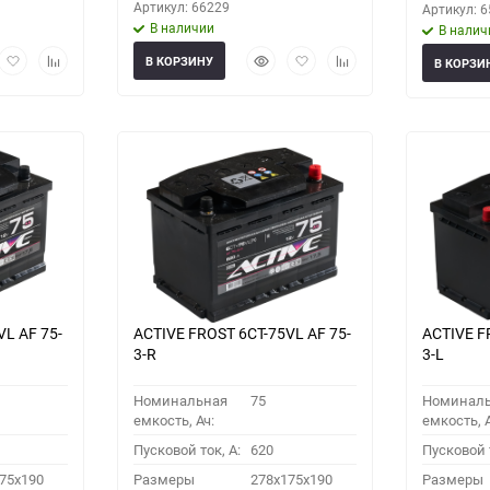
Артикул: 66229
Артикул: 
В наличии
В налич
рый
Добавить
Добавить
Быстрый
Добавить
Добавить
В КОРЗИНУ
В КОРЗИ
мотр
в
к
просмотр
в
к
избранное
сравнению
избранное
сравнению
VL АF 75-
ACTIVE FROST 6СТ-75VL АF 75-
ACTIVE F
3-R
3-L
Номинальная
75
Номинал
емкость, Ач:
емкость, А
Пусковой ток, A:
620
Пусковой т
75x190
Размеры
278x175x190
Размеры