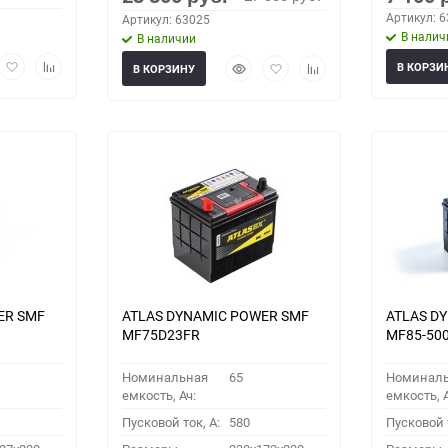
Артикул: 
Артикул: 63025
В налич
В наличии
рый
Добавить
Добавить
Быстрый
Добавить
Добавить
В КОРЗИ
В КОРЗИНУ
мотр
в
к
просмотр
в
к
избранное
сравнению
избранное
сравнению
ER SMF
ATLAS DYNAMIC POWER SMF
ATLAS D
MF75D23FR
MF85-50
Номинальная
65
Номинал
емкость, Ач:
емкость, А
Пусковой ток, A:
580
Пусковой т