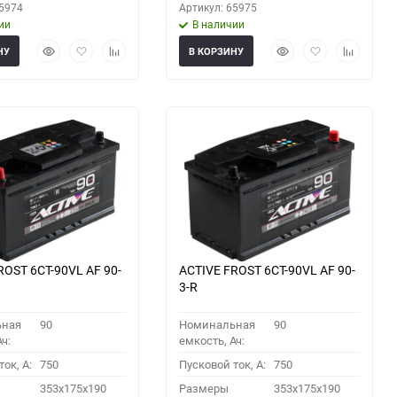
65974
Артикул: 65975
ии
В наличии
Быстрый
Добавить
Добавить
Быстрый
Добавить
Добавить
НУ
В КОРЗИНУ
просмотр
в
к
просмотр
в
к
избранное
сравнению
избранное
сравнени
ROST 6СТ-90VL АF 90-
ACTIVE FROST 6СТ-90VL АF 90-
3-R
ьная
90
Номинальная
90
ч:
емкость, Ач:
ок, A:
750
Пусковой ток, A:
750
353x175x190
Размеры
353x175x190