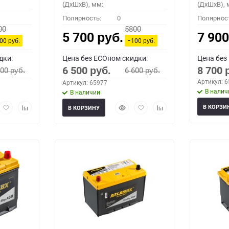
(ДхШхВ), мм:
(ДхШхВ), 
Полярность:
0
Полярнос
00
5800
5 700
7 90
руб.
100
−100
руб.
руб.
дки:
Цена без ECOном скидки:
Цена без
6 500
8 700
600
6 600
руб.
руб.
руб.
Артикул: 
Артикул: 65977
В налич
В наличии
рый
Добавить
Добавить
Быстрый
Добавить
Добавить
В КОРЗИ
В КОРЗИНУ
мотр
в
к
просмотр
в
к
избранное
сравнению
избранное
сравнению