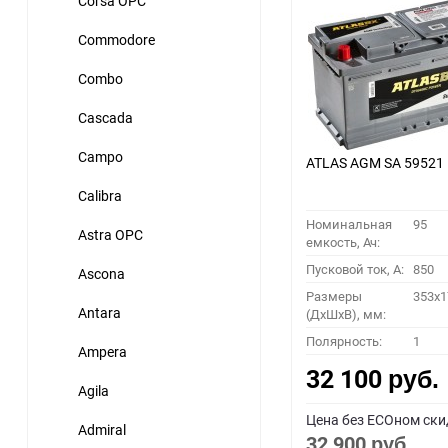
Corsa OPC
Commodore
Combo
Cascada
Campo
ATLAS AGM SA 59521
Calibra
Номинальная
95
Astra OPC
емкость, Ач:
Пусковой ток, A:
850
Ascona
Размеры
353x1
Antara
(ДхШхВ), мм:
Полярность:
1
Ampera
32 100
руб.
Agila
Цена без ECOном ски
Admiral
32 900
руб.