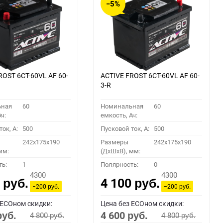
−5%
ROST 6СТ-60VL АF 60-
ACTIVE FROST 6СТ-60VL АF 60-
3-R
ьная
60
Номинальная
60
ч:
емкость, Ач:
ок, A:
500
Пусковой ток, A:
500
242x175x190
Размеры
242x175x190
мм:
(ДхШхВ), мм:
ть:
1
Полярность:
0
4300
4300
0
4 100
руб.
руб.
−200
−200
руб.
руб.
 ECOном скидки:
Цена без ECOном скидки:
4 600
4 800
4 800
руб.
руб.
руб.
руб.