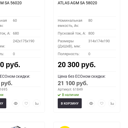
M SA 56020
ATLAS AGM SA 58020
ьная
60
Номинальная
80
ч:
емкость, Ач:
ок, A:
680
Пусковой ток, A:
800
242x175x190
Размеры
314x174x190
мм:
(ДхШхВ), мм:
ть:
0
Полярность:
0
00
20 300
руб.
руб.
 ECOном скидки:
Цена без ECOном скидки:
0
21 100
руб.
руб.
61695
Артикул: 61849
ии
В наличии
Быстрый
Добавить
Добавить
Быстрый
Добавить
Добавить
НУ
В КОРЗИНУ
просмотр
в
к
просмотр
в
к
избранное
сравнению
избранное
сравнени