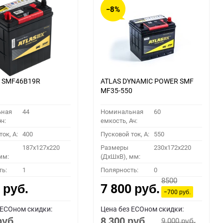
−8%
X SMF46B19R
ATLAS DYNAMIC POWER SMF
MF35-550
ьная
44
Номинальная
60
ч:
емкость, Ач:
ок, A:
400
Пусковой ток, A:
550
187x127x220
Размеры
230x172x220
мм:
(ДхШхВ), мм:
ть:
1
Полярность:
0
8500
0
7 800
руб.
руб.
−700
руб.
 ECOном скидки:
Цена без ECOном скидки:
8 300
9 000
руб.
руб.
руб.