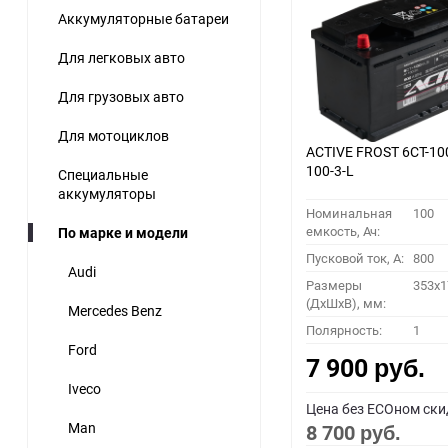
Аккумуляторные батареи
60
Для легковых авто
90
Для грузовых авто
150
Для мотоциклов
ACTIVE FROST 6СТ-10
100-3-L
Специальные
аккумуляторы
Номинальная
100
емкость, Ач:
По марке и модели
Пусковой ток, A:
800
Audi
Размеры
353x1
(ДхШхВ), мм:
Mercedes Benz
Полярность:
1
Ford
7 900
руб.
Iveco
Цена без ECOном ски
Man
8 700
руб.