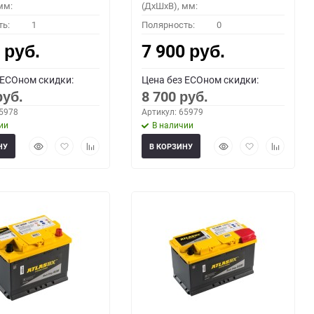
мм:
(ДхШхВ), мм:
ть:
1
Полярность:
0
0
7 900
руб.
руб.
 ECOном скидки:
Цена без ECOном скидки:
8 700
руб.
руб.
65978
Артикул: 65979
ии
В наличии
Быстрый
Добавить
Добавить
Быстрый
Добавить
Добавить
НУ
В КОРЗИНУ
просмотр
в
к
просмотр
в
к
избранное
сравнению
избранное
сравнени