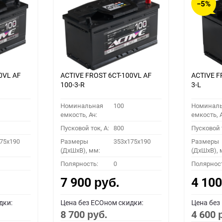
−5%
0VL АF
ACTIVE FROST 6СТ-100VL АF
ACTIVE F
100-3-R
3-L
Номинальная
100
Номинал
емкость, Ач:
емкость, А
Пусковой ток, A:
800
Пусковой т
75x190
Размеры
353x175x190
Размеры
(ДхШхВ), мм:
(ДхШхВ), 
Полярность:
0
Полярнос
7 900
4 10
руб.
дки:
Цена без ECOном скидки:
Цена без
8 700
4 600
руб.