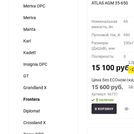
ATLAS AGM 35-650
Meriva OPC
Meriva
Номинальная
65
емкость, Ач:
Manta
Пусковой ток, A:
650
Karl
Размеры
230x1
(ДхШхВ), мм:
Kadett
Полярность:
0
17
Insignia OPC
15 100
руб.
−2
GT
Цена без ECOном ски
15 600
18
Grandland X
руб.
Артикул: 66751
Frontera
В наличии
Быст
В КОРЗИНУ
Diplomat
прос
Crossland X