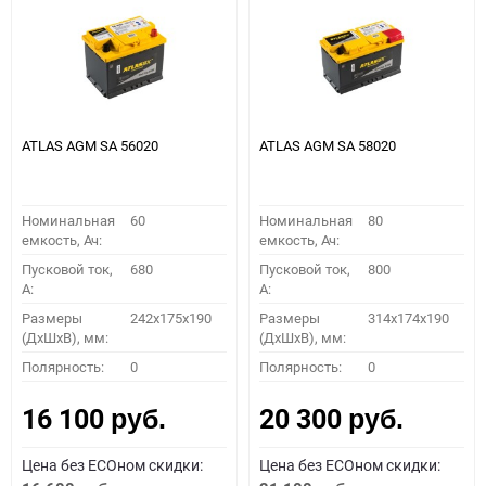
ATLAS AGM SA 56020
ATLAS AGM SA 58020
Номинальная
60
Номинальная
80
емкость, Ач:
емкость, Ач:
Пусковой ток,
680
Пусковой ток,
800
A:
A:
Размеры
242x175x190
Размеры
314x174x190
(ДхШхВ), мм:
(ДхШхВ), мм:
Полярность:
0
Полярность:
0
16 100
20 300
руб.
руб.
Цена без ECOном скидки:
Цена без ECOном скидки: