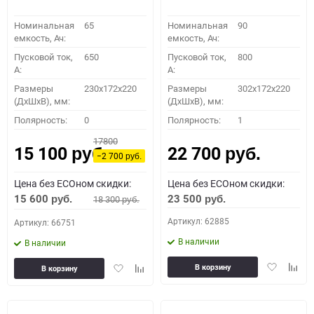
Номинальная
65
Номинальная
90
емкость, Ач:
емкость, Ач:
Пусковой ток,
650
Пусковой ток,
800
A:
A:
Размеры
230x172x220
Размеры
302x172x220
(ДхШхВ), мм:
(ДхШхВ), мм:
Полярность:
0
Полярность:
1
17800
15 100
22 700
руб.
руб.
−2 700
руб.
Цена без ECOном скидки:
Цена без ECOном скидки:
15 600
23 500
18 300
руб.
руб.
руб.
Артикул: 62885
Артикул: 66751
В наличии
В наличии
Добавить
Доба
Добавить
Добавить
В корзину
В корзину
в
к
в
к
избранное
сравн
избранное
сравнению