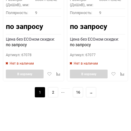
(ДхШхВ), мм:
(ДхШхВ), мм:
Полярность:
9
Полярность:
9
по запросу
по запросу
Цена без ECOном скидки:
Цена без ECOном скидки:
по запросу
по запросу
Артикул: 67078
Артикул: 67077
Нет в наличии
Нет в наличии
Добавить
Добавить
Добавить
Доба
В корзину
В корзину
в
к
в
к
избранное
сравнению
избранное
сравн
...
1
2
16
→