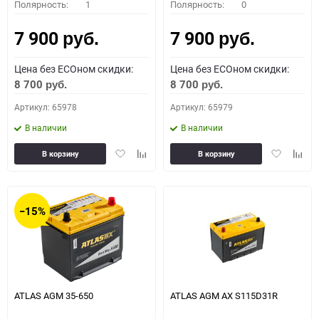
Полярность:
1
Полярность:
0
7 900
7 900
руб.
руб.
Цена без ECOном скидки:
Цена без ECOном скидки:
8 700
8 700
руб.
руб.
Артикул: 65978
Артикул: 65979
В наличии
В наличии
Добавить
Добавить
Добавить
Доба
В корзину
В корзину
в
к
в
к
избранное
сравнению
избранное
сравн
−15%
ATLAS AGM 35-650
ATLAS AGM AX S115D31R