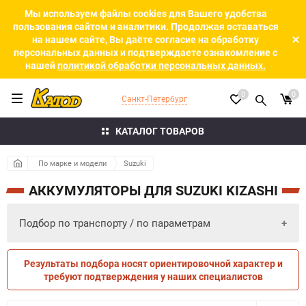
Мы используем файлы cookies для Вашего удобства
пользования сайтом и аналитики. Продолжая оставаться
на нашем сайте, Вы даёте согласие на обработку
персональных данных и подтверждаете ознакомление с
нашей
политикой обработки персональных данных.
0
0
Санкт-Петербург
КАТАЛОГ ТОВАРОВ
По марке и модели
Suzuki
АККУМУЛЯТОРЫ ДЛЯ SUZUKI KIZASHI
Подбор по транспорту / по параметрам
Результаты подбора носят ориентировочной характер и
ПО ПАРАМЕТРАМ
ПО ТРАНСПОРТУ
требуют подтверждения у наших специалистов