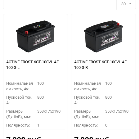
30
30
60
90
150
ACTIVE FROST 6СТ-100VL АF
ACTIVE FROST 6СТ-100VL АF
100-3-L
100-3-R
Номинальная
100
Номинальная
100
емкость, Ач:
емкость, Ач:
Пусковой ток,
800
Пусковой ток,
800
A:
A:
Размеры
353x175x190
Размеры
353x175x190
(ДхШхВ), мм:
(ДхШхВ), мм:
ПОДОБРАТЬ
Полярность:
1
Полярность:
0