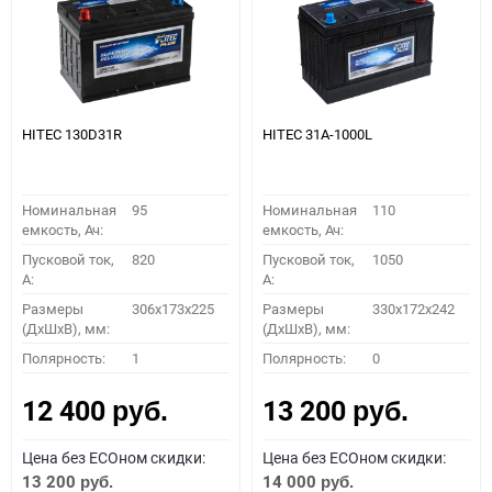
HITEC 130D31R
HITEC 31A-1000L
Номинальная
95
Номинальная
110
емкость, Ач:
емкость, Ач:
Пусковой ток,
820
Пусковой ток,
1050
A:
A:
Размеры
306x173x225
Размеры
330x172x242
(ДхШхВ), мм:
(ДхШхВ), мм:
Полярность:
1
Полярность:
0
12 400
13 200
руб.
руб.
Цена без ECOном скидки:
Цена без ECOном скидки:
13 200
14 000
руб.
руб.