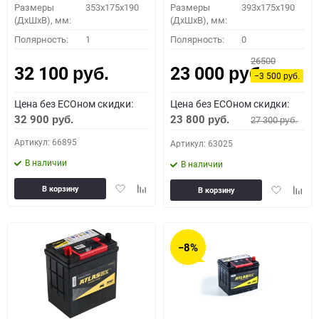
Размеры
353x175x190
Размеры
393x175x190
(ДхШхВ), мм:
(ДхШхВ), мм:
Полярность:
1
Полярность:
0
26500
32 100
23 000
руб.
руб.
−3 500
руб.
Цена без ECOном скидки:
Цена без ECOном скидки:
32 900
23 800
27 300
руб.
руб.
руб.
Артикул: 66895
Артикул: 63025
В наличии
В наличии
Добавить
Добавить
Добавить
Доба
В корзину
В корзину
в
к
в
к
избранное
сравнению
избранное
сравн
−8%