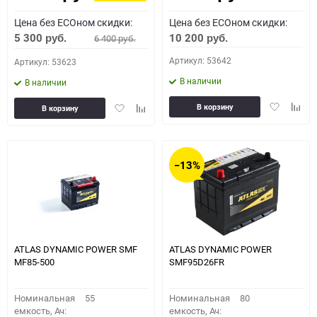
Цена без ECOном скидки:
Цена без ECOном скидки:
5 300
10 200
6 400
руб.
руб.
руб.
Артикул: 53642
Артикул: 53623
В наличии
В наличии
Добавить
Доба
Добавить
Добавить
В корзину
В корзину
в
к
в
к
избранное
сравн
избранное
сравнению
−13%
ATLAS DYNAMIC POWER SMF
ATLAS DYNAMIC POWER
MF85-500
SMF95D26FR
Номинальная
55
Номинальная
80
емкость, Ач:
емкость, Ач: