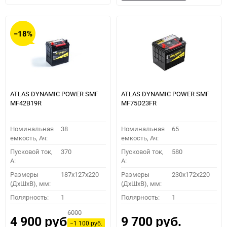
в
к
в
к
избранное
сравнению
избранное
сравн
−18%
ATLAS DYNAMIC POWER SMF
ATLAS DYNAMIC POWER SMF
MF42B19R
MF75D23FR
Номинальная
38
Номинальная
65
емкость, Ач:
емкость, Ач:
Пусковой ток,
370
Пусковой ток,
580
A:
A:
Размеры
187x127x220
Размеры
230x172x220
(ДхШхВ), мм:
(ДхШхВ), мм:
Полярность:
1
Полярность:
1
6000
4 900
9 700
руб.
руб.
−1 100
руб.