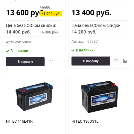
15500
13 600
13 400
руб.
руб.
−1 900
руб.
Цена без ECOном скидки:
Цена без ECOном скидки:
14 400
14 200
16 300
руб.
руб.
руб.
Артикул: 66937
Артикул: 59890
В наличии
В наличии
Добавить
Доба
Добавить
Добавить
В корзину
В корзину
в
к
в
к
избранное
сравн
избранное
сравнению
HITEC 115E41R
HITEC 130D31L