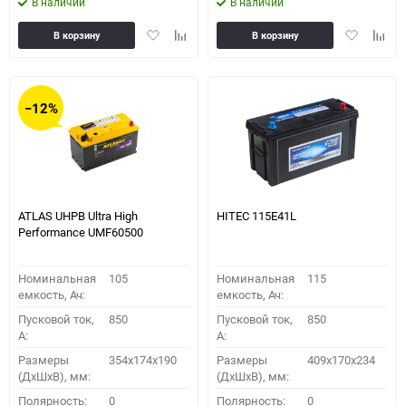
В наличии
В наличии
Добавить
Добавить
Добавить
Доба
В корзину
В корзину
в
к
в
к
избранное
сравнению
избранное
сравн
−12%
ATLAS UHPB Ultra High
HITEC 115E41L
Performance UMF60500
Номинальная
105
Номинальная
115
емкость, Ач:
емкость, Ач:
Пусковой ток,
850
Пусковой ток,
850
A:
A:
Размеры
354x174x190
Размеры
409x170x234
(ДхШхВ), мм:
(ДхШхВ), мм:
Полярность:
0
Полярность:
0