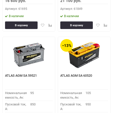
16 600
21 100
руб.
руб.
Артикул: 61695
Артикул: 61849
В наличии
В наличии
Добавить
Добавить
Добавить
Доба
В корзину
В корзину
в
к
в
к
избранное
сравнению
избранное
сравн
−13%
ATLAS AGM SA 59521
ATLAS AGM SA 60520
Номинальная
95
Номинальная
105
емкость, Ач:
емкость, Ач:
Пусковой ток,
850
Пусковой ток,
950
A:
A: