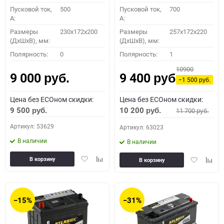
Пусковой ток,
500
Пусковой ток,
700
A:
A:
Размеры
230x172x200
Размеры
257x172x220
(ДхШхВ), мм:
(ДхШхВ), мм:
Полярность:
0
Полярность:
1
10900
9 000
9 400
руб.
руб.
−1 500
руб.
Цена без ECOном скидки:
Цена без ECOном скидки:
9 500
10 200
11 700
руб.
руб.
руб.
Артикул: 53629
Артикул: 63023
В наличии
В наличии
Добавить
Добавить
Добавить
Доба
В корзину
В корзину
в
к
в
к
избранное
сравнению
избранное
сравн
−15%
−31%