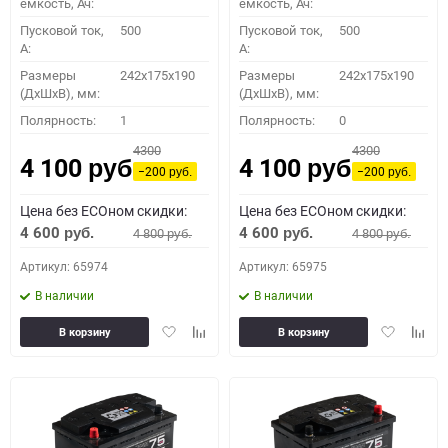
емкость, Ач:
емкость, Ач:
Пусковой ток,
500
Пусковой ток,
500
A:
A:
Размеры
242x175x190
Размеры
242x175x190
(ДхШхВ), мм:
(ДхШхВ), мм:
Полярность:
1
Полярность:
0
4300
4300
4 100
4 100
руб.
руб.
−200
−200
руб.
руб.
Цена без ECOном скидки:
Цена без ECOном скидки:
4 600
4 600
4 800
4 800
руб.
руб.
руб.
руб.
Артикул: 65974
Артикул: 65975
В наличии
В наличии
Добавить
Добавить
Добавить
Доба
В корзину
В корзину
в
к
в
к
избранное
сравнению
избранное
сравн