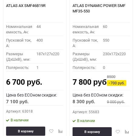
ATLAS AX SMF46B19R
ATLAS DYNAMIC POWER SMF
MF35-550
Номинальная
44
Номинальная
60
емкость, Ач:
емкость, Ач:
Пусковой ток,
400
Пусковой ток,
550
A:
A:
Размеры
187x127x220
Размеры
230x172x220
(ДхШхВ), мм:
(ДхШхВ), мм:
Полярность:
1
Полярность:
0
8500
6 700
7 800
руб.
руб.
−700
руб.
Цена без ECOном скидки:
Цена без ECOном скидки:
7 100
8 300
9 000
руб.
руб.
руб.
Артикул: 63018
Артикул: 55683
В наличии
В наличии
Добавить
Добавить
Добавить
Доба
В корзину
В корзину