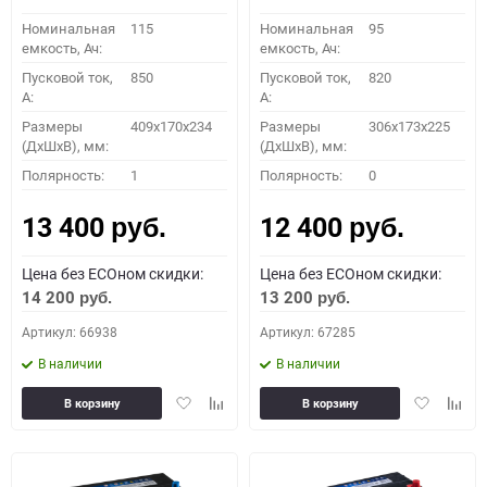
Номинальная
115
Номинальная
95
емкость, Ач:
емкость, Ач:
Пусковой ток,
850
Пусковой ток,
820
A:
A:
Размеры
409x170x234
Размеры
306x173x225
(ДхШхВ), мм:
(ДхШхВ), мм:
Полярность:
1
Полярность:
0
13 400
12 400
руб.
руб.
Цена без ECOном скидки:
Цена без ECOном скидки:
14 200
13 200
руб.
руб.
Артикул: 66938
Артикул: 67285
В наличии
В наличии
Добавить
Добавить
Добавить
Доба
В корзину
В корзину
в
к
в
к
избранное
сравнению
избранное
сравн