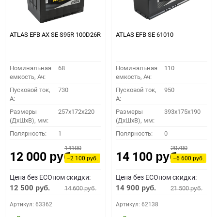
ATLAS EFB AX SE S95R 100D26R
ATLAS EFB SE 61010
Номинальная
68
Номинальная
110
емкость, Ач:
емкость, Ач:
Пусковой ток,
730
Пусковой ток,
950
A:
A:
Размеры
257x172x220
Размеры
393x175x190
(ДхШхВ), мм:
(ДхШхВ), мм:
Полярность:
1
Полярность:
0
14100
20700
12 000
14 100
руб.
руб.
−2 100
−6 600
руб.
руб.
Цена без ECOном скидки:
Цена без ECOном скидки:
12 500
14 900
14 600
21 500
руб.
руб.
руб.
руб.
Артикул: 63362
Артикул: 62138