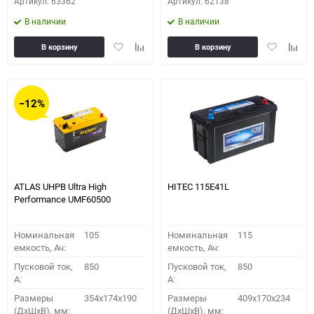
Артикул: 63362
Артикул: 62138
В наличии
В наличии
Добавить
Добавить
Добавить
Доба
В корзину
В корзину
в
к
в
к
избранное
сравнению
избранное
сравн
−12%
ATLAS UHPB Ultra High
HITEC 115E41L
Performance UMF60500
Номинальная
105
Номинальная
115
емкость, Ач:
емкость, Ач:
Пусковой ток,
850
Пусковой ток,
850
A:
A:
Размеры
354x174x190
Размеры
409x170x234
(ДхШхВ), мм:
(ДхШхВ), мм: