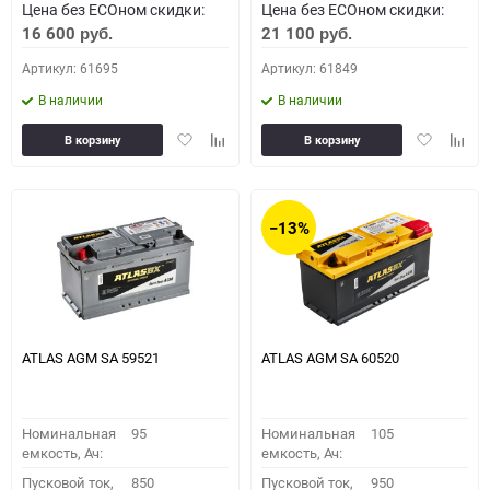
Цена без ECOном скидки:
Цена без ECOном скидки:
16 600
21 100
руб.
руб.
Артикул: 61695
Артикул: 61849
В наличии
В наличии
Добавить
Добавить
Добавить
Доба
В корзину
В корзину
в
к
в
к
избранное
сравнению
избранное
сравн
−13%
ATLAS AGM SA 59521
ATLAS AGM SA 60520
Номинальная
95
Номинальная
105
емкость, Ач:
емкость, Ач:
Пусковой ток,
850
Пусковой ток,
950