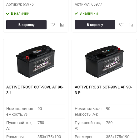
Артикул: 65976
Артикул: 65977
В наличии
В наличии
Добавить
Добавить
Добавить
Доба
В корзину
В корзину
в
к
в
к
избранное
сравнению
избранное
сравн
ACTIVE FROST 6СТ-90VL АF 90-
ACTIVE FROST 6СТ-90VL АF 90-
3-L
3-R
Номинальная
90
Номинальная
90
емкость, Ач:
емкость, Ач:
Пусковой ток,
750
Пусковой ток,
750
A:
A:
Размеры
353x175x190
Размеры
353x175x190