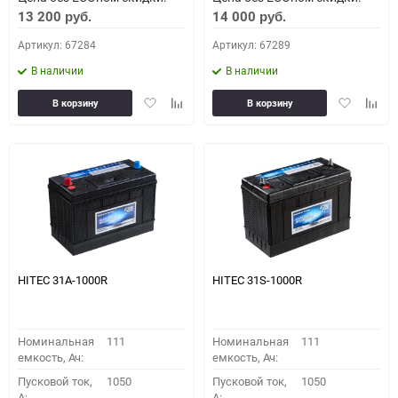
13 200
14 000
руб.
руб.
Артикул: 67284
Артикул: 67289
В наличии
В наличии
Добавить
Добавить
Добавить
Доба
В корзину
В корзину
в
к
в
к
избранное
сравнению
избранное
сравн
HITEC 31A-1000R
HITEC 31S-1000R
Номинальная
111
Номинальная
111
емкость, Ач:
емкость, Ач:
Пусковой ток,
1050
Пусковой ток,
1050
A:
A: