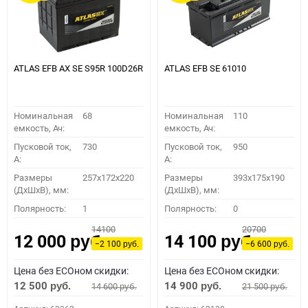
ATLAS EFB AX SE S95R 100D26R
ATLAS EFB SE 61010
Номинальная
68
Номинальная
110
емкость, Ач:
емкость, Ач:
Пусковой ток,
730
Пусковой ток,
950
A:
A:
Размеры
257x172x220
Размеры
393x175x190
(ДхШхВ), мм:
(ДхШхВ), мм:
Полярность:
1
Полярность:
0
14100
20700
12 000
14 100
руб.
руб.
−2 100
−6 600
руб.
руб.
Цена без ECOном скидки:
Цена без ECOном скидки:
12 500
14 900
14 600
21 500
руб.
руб.
руб.
руб.