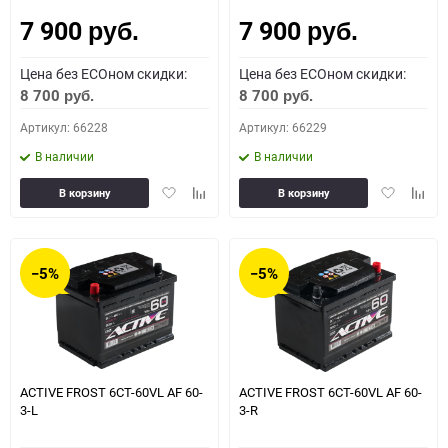
7 900
7 900
Как определить полярность?
руб.
руб.
Цена без ECOном скидки:
Цена без ECOном скидки:
0 - обратная
1 - прямая
3 - обратная
4 - прямая
8 700
8 700
руб.
руб.
Артикул: 66228
Артикул: 66229
В наличии
В наличии
Добавить
Добавить
Добавить
Доба
В корзину
В корзину
в
к
в
к
избранное
сравнению
избранное
сравн
−5%
−5%
ACTIVE FROST 6СТ-60VL АF 60-
ACTIVE FROST 6СТ-60VL АF 60-
3-L
3-R