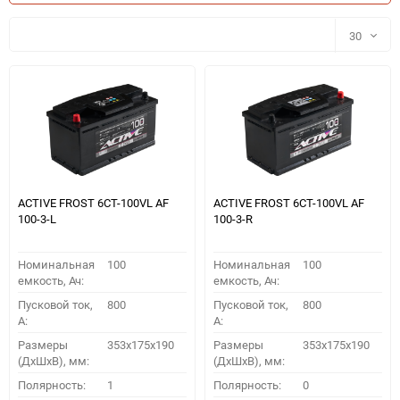
30
30
60
90
150
ACTIVE FROST 6СТ-100VL АF
ACTIVE FROST 6СТ-100VL АF
100-3-L
100-3-R
Номинальная
100
Номинальная
100
емкость, Ач:
емкость, Ач:
Пусковой ток,
800
Пусковой ток,
800
A:
A:
Размеры
353x175x190
Размеры
353x175x190
(ДхШхВ), мм:
(ДхШхВ), мм:
ПОДОБРАТЬ
Полярность:
1
Полярность:
0