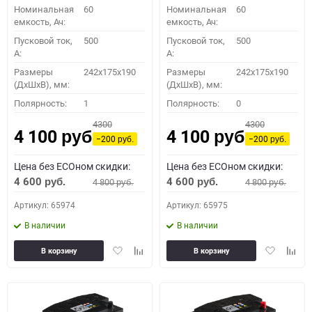
Номинальная
60
Номинальная
60
емкость, Ач:
емкость, Ач:
Пусковой ток,
500
Пусковой ток,
500
A:
A:
Размеры
242x175x190
Размеры
242x175x190
(ДхШхВ), мм:
(ДхШхВ), мм:
Полярность:
1
Полярность:
0
4300
4300
4 100
4 100
руб.
руб.
−200
−200
руб.
руб.
Цена без ECOном скидки:
Цена без ECOном скидки:
4 600
4 600
4 800
4 800
руб.
руб.
руб.
руб.
Артикул: 65974
Артикул: 65975
В наличии
В наличии
Добавить
Добавить
Добавить
Доба
В корзину
В корзину
в
к
в
к
избранное
сравнению
избранное
сравн