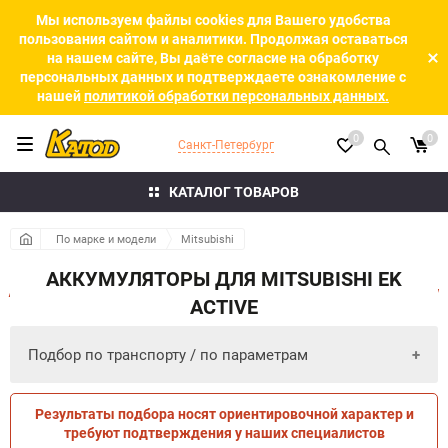
Мы используем файлы cookies для Вашего удобства
пользования сайтом и аналитики. Продолжая оставаться
на нашем сайте, Вы даёте согласие на обработку
персональных данных и подтверждаете ознакомление с
нашей
политикой обработки персональных данных.
0
0
Санкт-Петербург
КАТАЛОГ ТОВАРОВ
По марке и модели
Mitsubishi
АККУМУЛЯТОРЫ ДЛЯ MITSUBISHI EK
ACTIVE
Подбор по транспорту / по параметрам
Результаты подбора носят ориентировочной характер и
ПО ПАРАМЕТРАМ
ПО ТРАНСПОРТУ
требуют подтверждения у наших специалистов