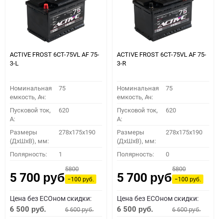
ACTIVE FROST 6СТ-75VL АF 75-
ACTIVE FROST 6СТ-75VL АF 75-
3-L
3-R
Номинальная
75
Номинальная
75
емкость, Ач:
емкость, Ач:
Пусковой ток,
620
Пусковой ток,
620
A:
A:
Размеры
278x175x190
Размеры
278x175x190
(ДхШхВ), мм:
(ДхШхВ), мм:
Полярность:
1
Полярность:
0
5800
5800
5 700
5 700
руб.
руб.
−100
−100
руб.
руб.
Цена без ECOном скидки:
Цена без ECOном скидки:
6 500
6 500
6 600
6 600
руб.
руб.
руб.
руб.