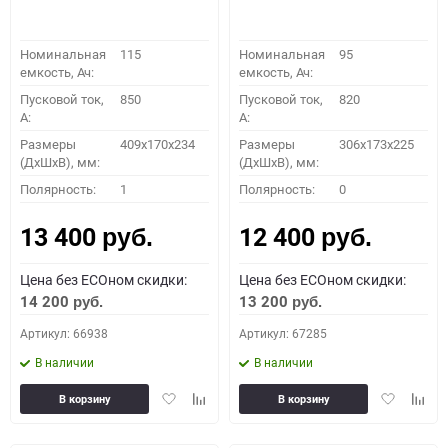
Номинальная
115
Номинальная
95
емкость, Ач:
емкость, Ач:
Пусковой ток,
850
Пусковой ток,
820
A:
A:
Размеры
409x170x234
Размеры
306x173x225
(ДхШхВ), мм:
(ДхШхВ), мм:
Полярность:
1
Полярность:
0
13 400
12 400
руб.
руб.
Цена без ECOном скидки:
Цена без ECOном скидки:
14 200
13 200
руб.
руб.
Артикул: 66938
Артикул: 67285
В наличии
В наличии
Добавить
Добавить
Добавить
Доба
В корзину
В корзину
в
к
в
к
избранное
сравнению
избранное
сравн