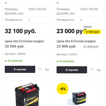
A:
A:
Размеры
353x175x190
Размеры
393x175x190
(ДхШхВ), мм:
(ДхШхВ), мм:
Полярность:
1
Полярность:
0
26500
32 100
23 000
руб.
руб.
−3 500
руб.
Цена без ECOном скидки:
Цена без ECOном скидки:
32 900
23 800
27 300
руб.
руб.
руб.
Артикул: 66895
Артикул: 63025
В наличии
В наличии
Добавить
Добавить
Добавить
Доба
В корзину
В корзину
в
к
в
к
избранное
сравнению
избранное
сравн
−8%