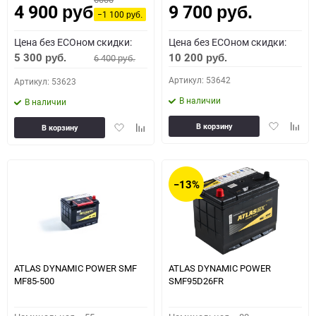
4 900
9 700
руб.
руб.
−1 100
руб.
Цена без ECOном скидки:
Цена без ECOном скидки:
5 300
10 200
6 400
руб.
руб.
руб.
Артикул: 53642
Артикул: 53623
В наличии
В наличии
Добавить
Доба
Добавить
Добавить
В корзину
В корзину
в
к
в
к
избранное
сравн
избранное
сравнению
−13%
ATLAS DYNAMIC POWER SMF
ATLAS DYNAMIC POWER
MF85-500
SMF95D26FR