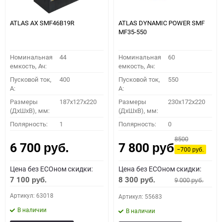
ATLAS AX SMF46B19R
ATLAS DYNAMIC POWER SMF
MF35-550
Номинальная
44
Номинальная
60
емкость, Ач:
емкость, Ач:
Пусковой ток,
400
Пусковой ток,
550
A:
A:
Размеры
187x127x220
Размеры
230x172x220
(ДхШхВ), мм:
(ДхШхВ), мм:
Полярность:
1
Полярность:
0
8500
6 700
7 800
руб.
руб.
−700
руб.
Цена без ECOном скидки:
Цена без ECOном скидки:
7 100
8 300
9 000
руб.
руб.
руб.
Артикул: 63018
Артикул: 55683
В наличии
В наличии