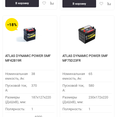
Добавить
Добавить
Добавить
Доба
В корзину
В корзину
в
к
в
к
избранное
сравнению
избранное
сравн
−18%
ATLAS DYNAMIC POWER SMF
ATLAS DYNAMIC POWER SMF
MF42B19R
MF75D23FR
Номинальная
38
Номинальная
65
емкость, Ач:
емкость, Ач:
Пусковой ток,
370
Пусковой ток,
580
A:
A:
Размеры
187x127x220
Размеры
230x172x220
(ДхШхВ), мм:
(ДхШхВ), мм:
Полярность:
1
Полярность:
1
6000