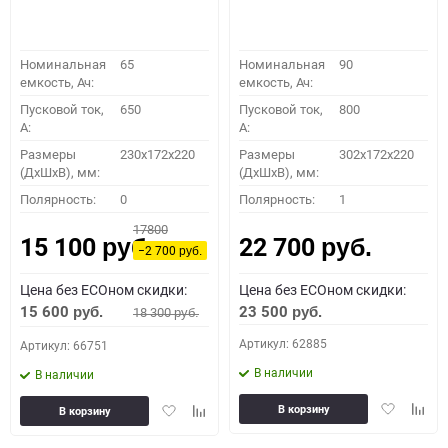
Номинальная
65
Номинальная
90
емкость, Ач:
емкость, Ач:
Пусковой ток,
650
Пусковой ток,
800
A:
A:
Размеры
230x172x220
Размеры
302x172x220
(ДхШхВ), мм:
(ДхШхВ), мм:
Полярность:
0
Полярность:
1
17800
15 100
22 700
руб.
руб.
−2 700
руб.
Цена без ECOном скидки:
Цена без ECOном скидки:
15 600
23 500
18 300
руб.
руб.
руб.
Артикул: 62885
Артикул: 66751
В наличии
В наличии
Добавить
Доба
Добавить
Добавить
В корзину
В корзину
в
к
в
к
избранное
сравн
избранное
сравнению