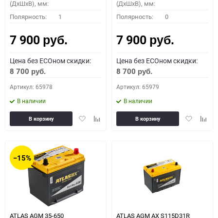
(ДхШхВ), мм:
(ДхШхВ), мм:
Полярность:
1
Полярность:
0
7 900
7 900
руб.
руб.
Цена без ECOном скидки:
Цена без ECOном скидки:
8 700
8 700
руб.
руб.
Артикул: 65978
Артикул: 65979
В наличии
В наличии
Добавить
Добавить
Добавить
Доба
В корзину
В корзину
в
к
в
к
избранное
сравнению
избранное
сравн
−15%
ATLAS AGM 35-650
ATLAS AGM AX S115D31R