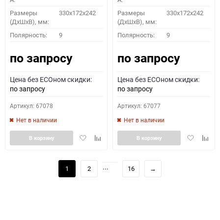
Размеры
330x172x242
Размеры
330x172x242
(ДхШхВ), мм:
(ДхШхВ), мм:
Полярность:
9
Полярность:
9
по запросу
по запросу
Цена без ECOном скидки:
Цена без ECOном скидки:
по запросу
по запросу
Артикул: 67078
Артикул: 67077
Нет в наличии
Нет в наличии
Добавить
Добавить
Добавить
Доба
В корзину
В корзину
в
к
в
к
избранное
сравнению
избранное
сравн
...
1
2
16
→