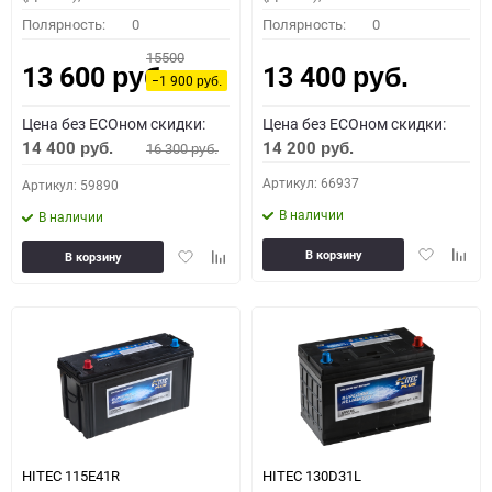
Полярность:
0
Полярность:
0
15500
13 600
13 400
руб.
руб.
−1 900
руб.
Цена без ECOном скидки:
Цена без ECOном скидки:
14 400
14 200
16 300
руб.
руб.
руб.
Артикул: 66937
Артикул: 59890
В наличии
В наличии
Добавить
Доба
Добавить
Добавить
В корзину
В корзину
в
к
в
к
избранное
сравн
избранное
сравнению
HITEC 115E41R
HITEC 130D31L