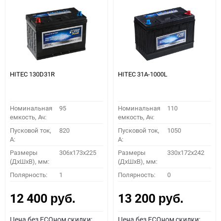
HITEC 130D31R
HITEC 31A-1000L
Номинальная
95
Номинальная
110
емкость, Ач:
емкость, Ач:
Пусковой ток,
820
Пусковой ток,
1050
A:
A:
Размеры
306x173x225
Размеры
330x172x242
(ДхШхВ), мм:
(ДхШхВ), мм:
Полярность:
1
Полярность:
0
12 400
13 200
руб.
руб.
Цена без ECOном скидки:
Цена без ECOном скидки: