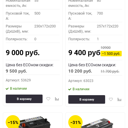
Номинальная
55
Номинальная
80
емкость, Ач:
емкость, Ач:
Пусковой ток,
500
Пусковой ток,
700
A:
A:
Размеры
230x172x200
Размеры
257x172x220
(ДхШхВ), мм:
(ДхШхВ), мм:
Полярность:
0
Полярность:
1
10900
9 000
9 400
руб.
руб.
−1 500
руб.
Цена без ECOном скидки:
Цена без ECOном скидки:
9 500
10 200
11 700
руб.
руб.
руб.
Артикул: 53629
Артикул: 63023
В наличии
В наличии
Добавить
Добавить
Добавить
Доба
В корзину
В корзину
в
к
в
к
избранное
сравнению
избранное
сравн
−15%
−31%