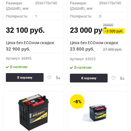
Размеры
353x175x190
Размеры
393x175x190
(ДхШхВ), мм:
(ДхШхВ), мм:
Полярность:
1
Полярность:
0
26500
32 100
23 000
руб.
руб.
−3 500
руб.
Цена без ECOном скидки:
Цена без ECOном скидки:
32 900
23 800
27 300
руб.
руб.
руб.
Артикул: 66895
Артикул: 63025
В наличии
В наличии
Добавить
Добавить
Добавить
Доба
В корзину
В корзину
в
к
в
к
избранное
сравнению
избранное
сравн
−8%