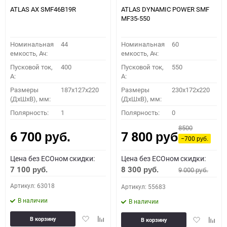
ATLAS AX SMF46B19R
ATLAS DYNAMIC POWER SMF
MF35-550
Номинальная
44
Номинальная
60
емкость, Ач:
емкость, Ач:
Пусковой ток,
400
Пусковой ток,
550
A:
A:
Размеры
187x127x220
Размеры
230x172x220
(ДхШхВ), мм:
(ДхШхВ), мм:
Полярность:
1
Полярность:
0
8500
6 700
7 800
руб.
руб.
−700
руб.
Цена без ECOном скидки:
Цена без ECOном скидки:
7 100
8 300
9 000
руб.
руб.
руб.
Артикул: 63018
Артикул: 55683
В наличии
В наличии
Добавить
Добавить
Добавить
Доба
В корзину
В корзину