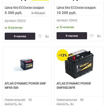
Цена без ECOном скидки:
Цена без ECOном скидки:
5 300
10 200
6 400
руб.
руб.
руб.
Артикул: 53642
Артикул: 53623
В наличии
В наличии
Добавить
Доба
Добавить
Добавить
В корзину
В корзину
в
к
в
к
избранное
сравн
избранное
сравнению
−13%
ATLAS DYNAMIC POWER SMF
ATLAS DYNAMIC POWER
MF85-500
SMF95D26FR
Номинальная
55
Номинальная
80
емкость, Ач:
емкость, Ач: