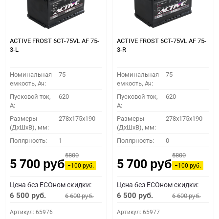
ACTIVE FROST 6СТ-75VL АF 75-
ACTIVE FROST 6СТ-75VL АF 75-
3-L
3-R
Номинальная
75
Номинальная
75
емкость, Ач:
емкость, Ач:
Пусковой ток,
620
Пусковой ток,
620
A:
A:
Размеры
278x175x190
Размеры
278x175x190
(ДхШхВ), мм:
(ДхШхВ), мм:
Полярность:
1
Полярность:
0
5800
5800
5 700
5 700
руб.
руб.
−100
−100
руб.
руб.
Цена без ECOном скидки:
Цена без ECOном скидки:
6 500
6 500
6 600
6 600
руб.
руб.
руб.
руб.
Артикул: 65976
Артикул: 65977