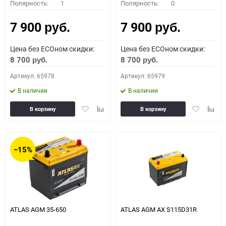
Полярность:
1
Полярность:
0
7 900
7 900
руб.
руб.
Цена без ECOном скидки:
Цена без ECOном скидки:
8 700
8 700
руб.
руб.
Артикул: 65978
Артикул: 65979
В наличии
В наличии
Добавить
Добавить
Добавить
Доба
В корзину
В корзину
в
к
в
к
избранное
сравнению
избранное
сравн
−15%
ATLAS AGM 35-650
ATLAS AGM AX S115D31R