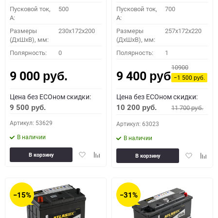
Пусковой ток,
500
Пусковой ток,
700
A:
A:
Размеры
230x172x200
Размеры
257x172x220
(ДхШхВ), мм:
(ДхШхВ), мм:
Полярность:
0
Полярность:
1
10900
9 000
9 400
руб.
руб.
−1 500
руб.
Цена без ECOном скидки:
Цена без ECOном скидки:
9 500
10 200
11 700
руб.
руб.
руб.
Артикул: 53629
Артикул: 63023
В наличии
В наличии
Добавить
Добавить
Добавить
Доба
В корзину
В корзину
в
к
в
к
избранное
сравнению
избранное
сравн
−15%
−31%