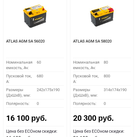
ATLAS AGM SA 56020
ATLAS AGM SA 58020
Номинальная
60
Номинальная
80
емкость, Ач:
емкость, Ач:
Пусковой ток,
680
Пусковой ток,
800
A:
A:
Размеры
242x175x190
Размеры
314x174x190
(ДхШхВ), мм:
(ДхШхВ), мм:
Полярность:
0
Полярность:
0
16 100
20 300
руб.
руб.
Цена без ECOном скидки:
Цена без ECOном скидки: