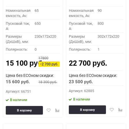
Номинальная
65
Номинальная
90
емкость, Ач:
емкость, Ач:
Пусковой ток,
650
Пусковой ток,
800
A:
A:
Размеры
230x172x220
Размеры
302x172x220
(ДхШхВ), мм:
(ДхШхВ), мм:
Полярность:
0
Полярность:
1
17800
15 100
22 700
руб.
руб.
−2 700
руб.
Цена без ECOном скидки:
Цена без ECOном скидки:
15 600
23 500
18 300
руб.
руб.
руб.
Артикул: 62885
Артикул: 66751
В наличии
В наличии
Добавить
Доба
Добавить
Добавить
В корзину
В корзину
в
к
в
к
избранное
сравн
избранное
сравнению