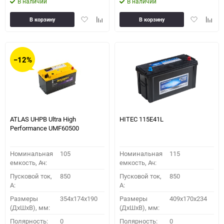
В наличии
В наличии
Добавить
Добавить
Добавить
Доба
В корзину
В корзину
в
к
в
к
избранное
сравнению
избранное
сравн
−12%
ATLAS UHPB Ultra High
HITEC 115E41L
Performance UMF60500
Номинальная
105
Номинальная
115
емкость, Ач:
емкость, Ач:
Пусковой ток,
850
Пусковой ток,
850
A:
A:
Размеры
354x174x190
Размеры
409x170x234
(ДхШхВ), мм:
(ДхШхВ), мм:
Полярность:
0
Полярность:
0