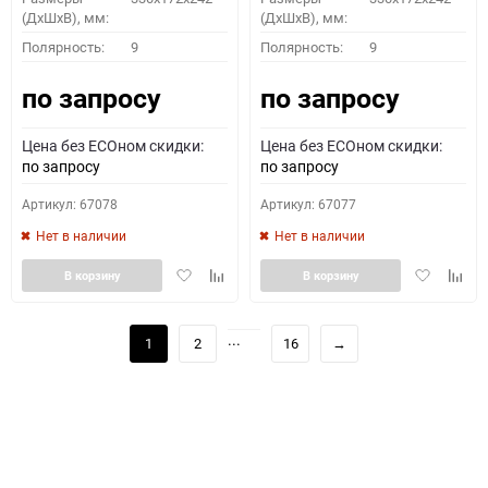
(ДхШхВ), мм:
(ДхШхВ), мм:
Полярность:
9
Полярность:
9
по запросу
по запросу
Цена без ECOном скидки:
Цена без ECOном скидки:
по запросу
по запросу
Артикул: 67078
Артикул: 67077
Нет в наличии
Нет в наличии
Добавить
Добавить
Добавить
Доба
В корзину
В корзину
в
к
в
к
избранное
сравнению
избранное
сравн
...
1
2
16
→