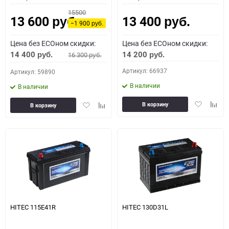
15500
13 600
13 400
руб.
руб.
−1 900
руб.
Цена без ECOном скидки:
Цена без ECOном скидки:
14 400
14 200
16 300
руб.
руб.
руб.
Артикул: 66937
Артикул: 59890
В наличии
В наличии
Добавить
Доба
Добавить
Добавить
В корзину
В корзину
в
к
в
к
избранное
сравн
избранное
сравнению
HITEC 115E41R
HITEC 130D31L