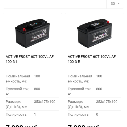
30
30
60
90
150
ACTIVE FROST 6СТ-100VL АF
ACTIVE FROST 6СТ-100VL АF
100-3-L
100-3-R
Номинальная
100
Номинальная
100
емкость, Ач:
емкость, Ач:
Пусковой ток,
800
Пусковой ток,
800
A:
A:
Размеры
353x175x190
Размеры
353x175x190
(ДхШхВ), мм:
(ДхШхВ), мм:
ПОДОБРАТЬ
Полярность:
1
Полярность:
0