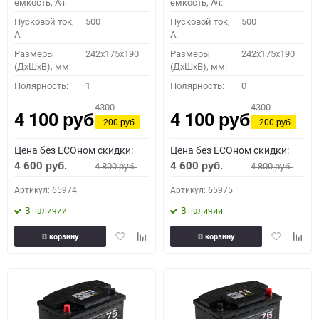
емкость, Ач:
емкость, Ач:
Пусковой ток,
500
Пусковой ток,
500
A:
A:
Размеры
242x175x190
Размеры
242x175x190
(ДхШхВ), мм:
(ДхШхВ), мм:
Полярность:
1
Полярность:
0
4300
4300
4 100
4 100
руб.
руб.
−200
−200
руб.
руб.
Цена без ECOном скидки:
Цена без ECOном скидки:
4 600
4 600
4 800
4 800
руб.
руб.
руб.
руб.
Артикул: 65974
Артикул: 65975
В наличии
В наличии
Добавить
Добавить
Добавить
Доба
В корзину
В корзину
в
к
в
к
избранное
сравнению
избранное
сравн