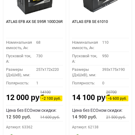
ATLAS EFB AX SE S95R 100D26R
ATLAS EFB SE 61010
Номинальная
68
Номинальная
110
емкость, Ач:
емкость, Ач:
Пусковой ток,
730
Пусковой ток,
950
A:
A:
Размеры
257x172x220
Размеры
393x175x190
(ДхШхВ), мм:
(ДхШхВ), мм:
Полярность:
1
Полярность:
0
14100
20700
12 000
14 100
руб.
руб.
−2 100
−6 600
руб.
руб.
Цена без ECOном скидки:
Цена без ECOном скидки:
12 500
14 900
14 600
21 500
руб.
руб.
руб.
руб.
Артикул: 63362
Артикул: 62138