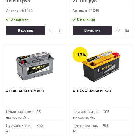
16 600
21 100
руб.
руб.
Артикул: 61695
Артикул: 61849
В наличии
В наличии
Добавить
Добавить
Добавить
Доба
В корзину
В корзину
в
к
в
к
избранное
сравнению
избранное
сравн
−13%
ATLAS AGM SA 59521
ATLAS AGM SA 60520
Номинальная
95
Номинальная
105
емкость, Ач:
емкость, Ач:
Пусковой ток,
850
Пусковой ток,
950
A:
A: