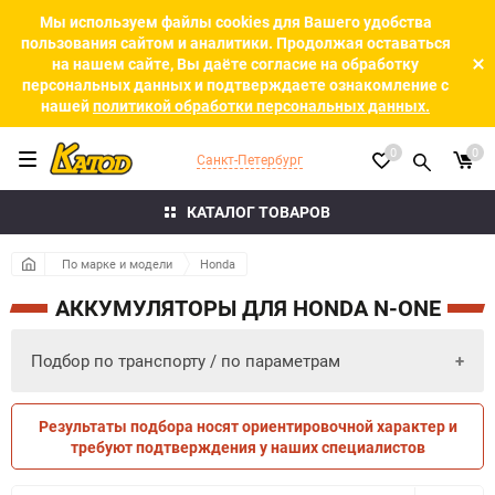
Мы используем файлы cookies для Вашего удобства
пользования сайтом и аналитики. Продолжая оставаться
на нашем сайте, Вы даёте согласие на обработку
персональных данных и подтверждаете ознакомление с
нашей
политикой обработки персональных данных.
0
0
Санкт-Петербург
КАТАЛОГ ТОВАРОВ
По марке и модели
Honda
АККУМУЛЯТОРЫ ДЛЯ HONDA N-ONE
Подбор по транспорту / по параметрам
Результаты подбора носят ориентировочной характер и
ПО ПАРАМЕТРАМ
ПО ТРАНСПОРТУ
требуют подтверждения у наших специалистов