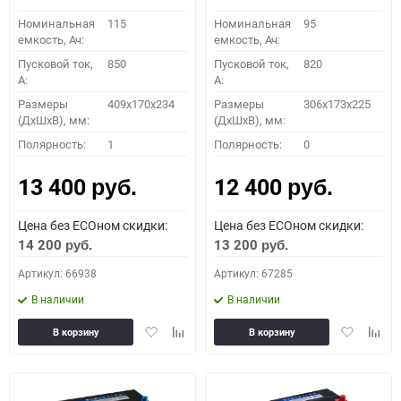
Номинальная
115
Номинальная
95
емкость, Ач:
емкость, Ач:
Пусковой ток,
850
Пусковой ток,
820
A:
A:
Размеры
409x170x234
Размеры
306x173x225
(ДхШхВ), мм:
(ДхШхВ), мм:
Полярность:
1
Полярность:
0
13 400
12 400
руб.
руб.
Цена без ECOном скидки:
Цена без ECOном скидки:
14 200
13 200
руб.
руб.
Артикул: 66938
Артикул: 67285
В наличии
В наличии
Добавить
Добавить
Добавить
Доба
В корзину
В корзину
в
к
в
к
избранное
сравнению
избранное
сравн