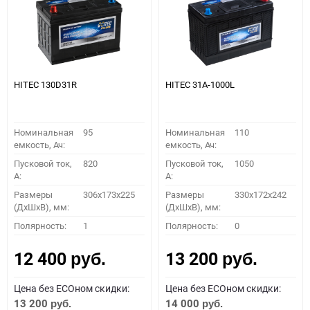
HITEC 130D31R
HITEC 31A-1000L
Номинальная
95
Номинальная
110
емкость, Ач:
емкость, Ач:
Пусковой ток,
820
Пусковой ток,
1050
A:
A:
Размеры
306x173x225
Размеры
330x172x242
(ДхШхВ), мм:
(ДхШхВ), мм:
Полярность:
1
Полярность:
0
12 400
13 200
руб.
руб.
Цена без ECOном скидки:
Цена без ECOном скидки:
13 200
14 000
руб.
руб.