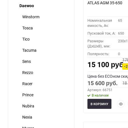
ATLAS AGM 35-650
Daewoo
Winstorm
Номинальная
65
емкость, Ач:
Tosca
Пусковой ток, A:
650
Tico
Размеры
230x1
(ДхШхВ), мм:
Tacuma
Полярность:
0
17
Sens
15 100
руб.
−2
Rezzo
Цена без ECOном ски
15 600
18
Racer
руб.
Артикул: 66751
Prince
В наличии
Быст
В КОРЗИНУ
Nubira
прос
Nexia