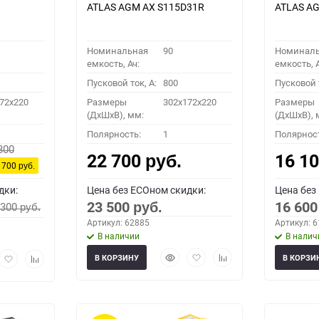
ATLAS AGM AX S115D31R
ATLAS AG
Номинальная
90
Номинал
емкость, Ач:
емкость, А
Пусковой ток, A:
800
Пусковой т
72x220
Размеры
302x172x220
Размеры
(ДхШхВ), мм:
(ДхШхВ), 
Полярность:
1
Полярнос
800
22 700
16 1
руб.
 700
руб.
дки:
Цена без ECOном скидки:
Цена без
23 500
16 60
 300
руб.
руб.
Артикул: 62885
Артикул: 
В наличии
В налич
Быстрый
Добавить
Добавить
рый
Добавить
Добавить
В КОРЗИНУ
В КОРЗИ
просмотр
в
к
мотр
в
к
избранное
сравнению
избранное
сравнению