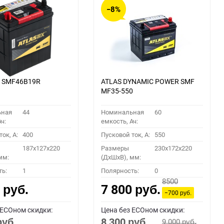
−8%
X SMF46B19R
ATLAS DYNAMIC POWER SMF
MF35-550
ьная
44
Номинальная
60
ч:
емкость, Ач:
ок, A:
400
Пусковой ток, A:
550
187x127x220
Размеры
230x172x220
мм:
(ДхШхВ), мм:
ть:
1
Полярность:
0
8500
0
7 800
руб.
руб.
−700
руб.
 ECOном скидки:
Цена без ECOном скидки:
8 300
9 000
руб.
руб.
руб.