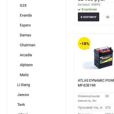
Артикул: 66895
G2X
В наличии
Evanda
Быст
В КОРЗИНУ
прос
Espero
Damas
−18%
Chairman
Arcadia
Alpheon
Matiz
ATLAS DYNAMIC POW
Li Xiang
MF42B19R
Jaecoo
Номинальная
38
емкость, Ач:
Tank
Пусковой ток, A:
370