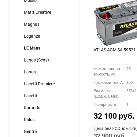
Musso
Matiz Creative
Magnus
Leganza
LE Mans
ATLAS AGM SA 59521
Lanos (Sens)
Номинальная
95
Lanos
емкость, Ач:
Пусковой ток, A:
850
Lacetti Premiere
Размеры
353x1
Lacetti
(ДхШхВ), мм:
Полярность:
1
Korando
32 100
руб.
Kalos
Цена без ECOном ски
Gentra
32 900
руб.