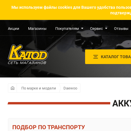
Мы используем файлы cookies для Вашего удобства пользов
подтвержд
Акции
Магазины
Покупателям
Сервис
Отзывы
КАТАЛОГ ТОВ
По марке и модели
Daewoo
АКК
ПО ТРАНСПОРТУ