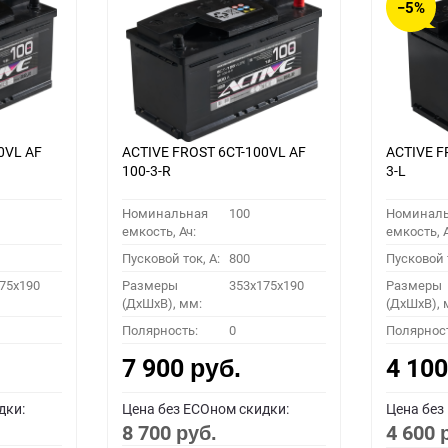
−5%
0VL АF
ACTIVE FROST 6СТ-100VL АF
ACTIVE F
100-3-R
3-L
Номинальная
100
Номинал
емкость, Ач:
емкость, А
Пусковой ток, A:
800
Пусковой т
75x190
Размеры
353x175x190
Размеры
(ДхШхВ), мм:
(ДхШхВ), 
Полярность:
0
Полярнос
7 900
4 10
руб.
дки:
Цена без ECOном скидки:
Цена без
8 700
4 600
руб.