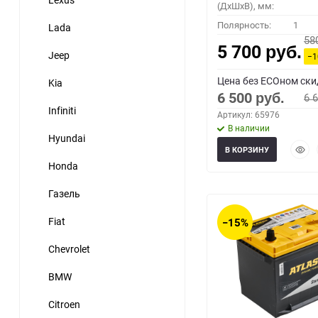
(ДхШхВ), мм:
Полярность:
1
Lada
58
5 700
руб.
Jeep
−
Цена без ECOном ски
Kia
6 500
6 
руб.
Infiniti
Артикул: 65976
В наличии
Hyundai
Быст
В КОРЗИНУ
прос
Honda
Газель
Fiat
−15%
Chevrolet
BMW
Citroen