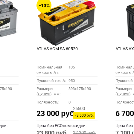
−13%
ATLAS AGM SA 60520
ATLAS A
Номинальная
105
Номинал
емкость, Ач:
емкость, А
Пусковой ток, A:
950
Пусковой т
75x190
Размеры
393x175x190
Размеры
(ДхШхВ), мм:
(ДхШхВ), 
Полярность:
0
Полярнос
26500
23 000
6 70
руб.
−3 500
руб.
дки:
Цена без ECOном скидки:
Цена без
23 800
7 100
27 300
руб.
руб.