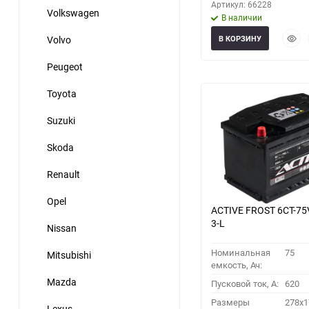
Артикул: 66228
Volkswagen
В наличии
Быст
Volvo
В КОРЗИНУ
прос
Peugeot
Toyota
Suzuki
Skoda
Renault
Opel
ACTIVE FROST 6СТ-75
3-L
Nissan
Номинальная
75
Mitsubishi
емкость, Ач:
Mazda
Пусковой ток, A:
620
Размеры
278x1
Lexus