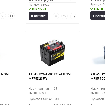
Артикул: 
Артикул: 63025
В налич
В наличии
рый
Добавить
Добавить
Быстрый
Добавить
Добавить
В КОРЗИ
В КОРЗИНУ
мотр
в
к
просмотр
в
к
избранное
сравнению
избранное
сравнению
ER SMF
ATLAS DYNAMIC POWER SMF
ATLAS D
MF75D23FR
MF85-50
Номинальная
65
Номинал
емкость, Ач:
емкость, А
Пусковой ток, A:
580
Пусковой т