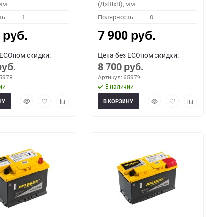
мм:
(ДхШхВ), мм:
ть:
1
Полярность:
0
0
7 900
руб.
руб.
 ECOном скидки:
Цена без ECOном скидки:
8 700
руб.
руб.
65978
Артикул: 65979
ии
В наличии
Быстрый
Добавить
Добавить
Быстрый
Добавить
Добавить
НУ
В КОРЗИНУ
просмотр
в
к
просмотр
в
к
избранное
сравнению
избранное
сравнени