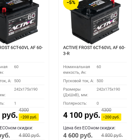
−5%
ROST 6СТ-60VL АF 60-
ACTIVE FROST 6СТ-60VL АF 60-
3-R
ьная
60
Номинальная
60
ч:
емкость, Ач:
ок, A:
500
Пусковой ток, A:
500
242x175x190
Размеры
242x175x190
мм:
(ДхШхВ), мм:
ть:
1
Полярность:
0
4300
4300
0
4 100
руб.
руб.
−200
−200
руб.
руб.
 ECOном скидки:
Цена без ECOном скидки:
4 600
4 800
4 800
руб.
руб.
руб.
руб.