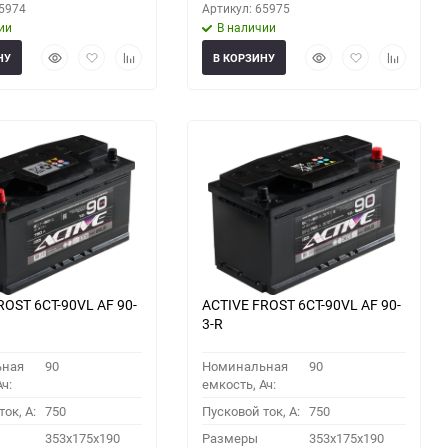
65974
Артикул: 65975
ии
В наличии
Быстрый
Добавить
Добавить
Быстрый
Добавить
Добавить
НУ
В КОРЗИНУ
просмотр
в
к
просмотр
в
к
избранное
сравнению
избранное
сравнени
ROST 6СТ-90VL АF 90-
ACTIVE FROST 6СТ-90VL АF 90-
3-R
ьная
90
Номинальная
90
ч:
емкость, Ач:
ок, A:
750
Пусковой ток, A:
750
353x175x190
Размеры
353x175x190