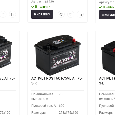
Артикул: 66229
Артикул: 
В наличии
В налич
рый
Добавить
Добавить
Быстрый
Добавить
Добавить
В КОРЗИНУ
В КОРЗИ
мотр
в
к
просмотр
в
к
избранное
сравнению
избранное
сравнению
VL АF 75-
ACTIVE FROST 6СТ-75VL АF 75-
ACTIVE F
3-R
3-L
Номинальная
75
Номинал
емкость, Ач:
емкость, А
Пусковой ток, A:
620
Пусковой т
75x190
Размеры
278x175x190
Размеры