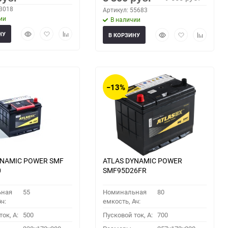
63018
Артикул: 55683
ии
В наличии
Быстрый
Добавить
Добавить
Быстрый
Добавить
Добавить
НУ
В КОРЗИНУ
просмотр
в
к
просмотр
в
к
избранное
сравнению
избранное
сравнени
−13%
YNAMIC POWER SMF
ATLAS DYNAMIC POWER
0
SMF95D26FR
ьная
55
Номинальная
80
ч:
емкость, Ач:
ок, A:
500
Пусковой ток, A:
700