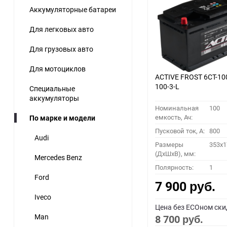
Аккумуляторные батареи
60
Для легковых авто
90
Для грузовых авто
150
Для мотоциклов
ACTIVE FROST 6СТ-10
100-3-L
Специальные
аккумуляторы
Номинальная
100
емкость, Ач:
По марке и модели
Пусковой ток, A:
800
Audi
Размеры
353x1
(ДхШхВ), мм:
Mercedes Benz
Полярность:
1
Ford
7 900
руб.
Iveco
Цена без ECOном ски
Man
8 700
руб.