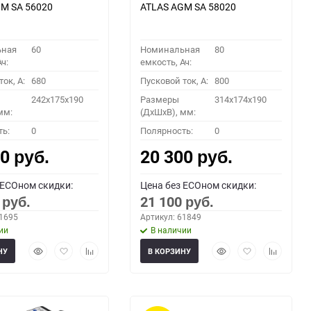
M SA 56020
ATLAS AGM SA 58020
ьная
60
Номинальная
80
ч:
емкость, Ач:
ок, A:
680
Пусковой ток, A:
800
242x175x190
Размеры
314x174x190
мм:
(ДхШхВ), мм:
ть:
0
Полярность:
0
00
20 300
руб.
руб.
 ECOном скидки:
Цена без ECOном скидки:
0
21 100
руб.
руб.
61695
Артикул: 61849
ии
В наличии
Быстрый
Добавить
Добавить
Быстрый
Добавить
Добавить
НУ
В КОРЗИНУ
просмотр
в
к
просмотр
в
к
избранное
сравнению
избранное
сравнени