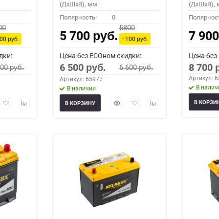
(ДхШхВ), мм:
(ДхШхВ), 
Полярность:
0
Полярнос
00
5800
5 700
7 90
руб.
100
−100
руб.
руб.
дки:
Цена без ECOном скидки:
Цена без
6 500
8 700
600
6 600
руб.
руб.
руб.
Артикул: 
Артикул: 65977
В налич
В наличии
рый
Добавить
Добавить
Быстрый
Добавить
Добавить
В КОРЗИ
В КОРЗИНУ
мотр
в
к
просмотр
в
к
избранное
сравнению
избранное
сравнению