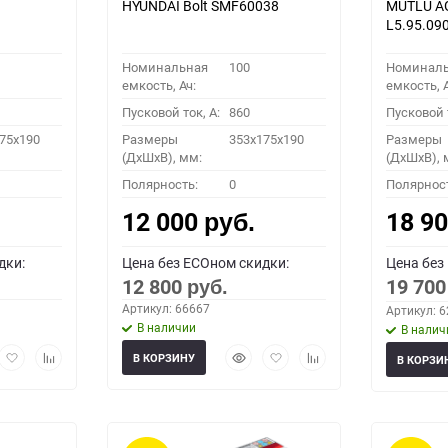
HYUNDAI Bolt SMF60038
MUTLU A
L5.95.09
Номинальная
100
Номинал
емкость, Ач:
емкость, А
Пусковой ток, A:
860
Пусковой т
75x190
Размеры
353x175x190
Размеры
(ДхШхВ), мм:
(ДхШхВ), 
Полярность:
0
Полярнос
12 000
18 9
руб.
дки:
Цена без ECOном скидки:
Цена без
12 800
19 70
руб.
Артикул: 66667
Артикул: 
В наличии
В налич
рый
Добавить
Добавить
Быстрый
Добавить
Добавить
В КОРЗИНУ
В КОРЗИ
мотр
в
к
просмотр
в
к
избранное
сравнению
избранное
сравнению