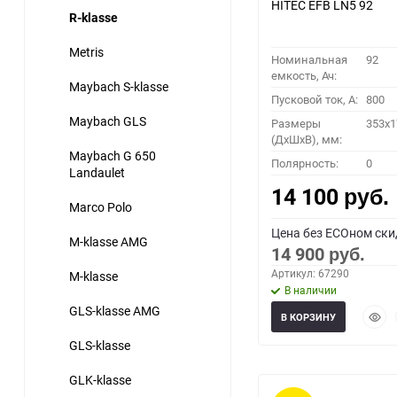
HITEC EFB LN5 92
R-klasse
Metris
Номинальная
92
емкость, Ач:
Maybach S-klasse
Пусковой ток, A:
800
Maybach GLS
Размеры
353x1
(ДхШхВ), мм:
Maybach G 650
Полярность:
0
Landaulet
14 100
руб.
Marco Polo
Цена без ECOном ски
M-klasse AMG
14 900
руб.
Артикул: 67290
M-klasse
В наличии
GLS-klasse AMG
Быст
В КОРЗИНУ
прос
GLS-klasse
GLK-klasse