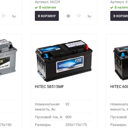
Артикул: 66229
Артикул: 
В наличии
В налич
рый
Добавить
Добавить
Быстрый
Добавить
Добавить
В КОРЗИНУ
В КОРЗИ
мотр
в
к
просмотр
в
к
избранное
сравнению
избранное
сравнению
HITEC 58515MF
HITEC 6
Номинальная
92
Номинал
емкость, Ач:
емкость, А
Пусковой ток, A:
800
Пусковой т
75x190
Размеры
353x175x175
Размеры