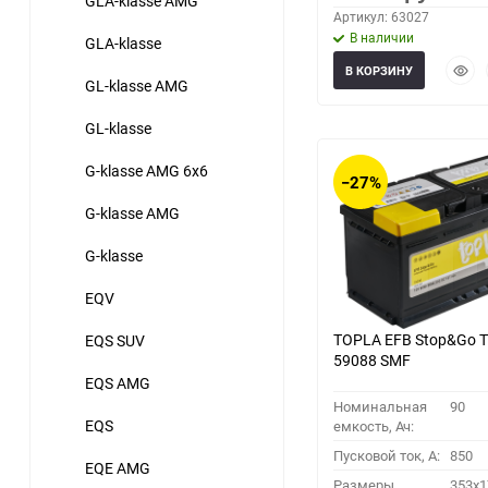
GLA-klasse AMG
Артикул: 63027
В наличии
GLA-klasse
Быст
В КОРЗИНУ
GL-klasse AMG
прос
GL-klasse
G-klasse AMG 6x6
−27%
G-klasse AMG
G-klasse
EQV
TOPLA EFB Stop&Go 
EQS SUV
59088 SMF
EQS AMG
Номинальная
90
EQS
емкость, Ач:
Пусковой ток, A:
850
EQE AMG
Размеры
353x1