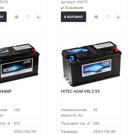
65978
Артикул: 65979
ии
В наличии
Быстрый
Добавить
Добавить
Быстрый
Добавить
Добавить
НУ
В КОРЗИНУ
просмотр
в
к
просмотр
в
к
избранное
сравнению
избранное
сравнени
0044MF
HITEC AGM VRL5 95
ьная
100
Номинальная
95
ч:
емкость, Ач:
ок, A:
870
Пусковой ток, A:
850
353x175x190
Размеры
353x175x190