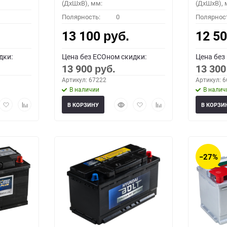
(ДхШхВ), мм:
(ДхШхВ), 
Полярность:
0
Полярнос
13 100
12 5
руб.
дки:
Цена без ECOном скидки:
Цена без
13 900
13 30
руб.
Артикул: 67222
Артикул: 
В наличии
В налич
рый
Добавить
Добавить
Быстрый
Добавить
Добавить
В КОРЗИНУ
В КОРЗИ
мотр
в
к
просмотр
в
к
избранное
сравнению
избранное
сравнению
−27%