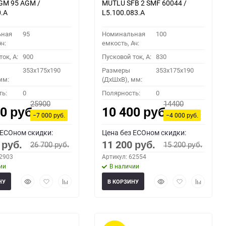
GM 95 AGM /
MUTLU SFB 2 SMF 60044 /
0.A
L5.100.083.A
ьная
95
Номинальная
100
ч:
емкость, Ач:
ок, A:
900
Пусковой ток, A:
830
353x175x190
Размеры
353x175x190
мм:
(ДхШхВ), мм:
ть:
0
Полярность:
0
25900
14400
00
10 400
руб.
руб.
−7 000
−4 000
руб.
руб.
 ECOном скидки:
Цена без ECOном скидки:
0
11 200
26 700
15 200
руб.
руб.
руб.
руб.
62903
Артикул: 62554
ии
В наличии
Быстрый
Добавить
Добавить
Быстрый
Добавить
Добавить
НУ
В КОРЗИНУ
просмотр
в
к
просмотр
в
к
избранное
сравнению
избранное
сравнени