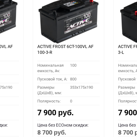
0VL АF
ACTIVE FROST 6СТ-100VL АF
ACTIVE F
100-3-R
3-L
Номинальная
100
Номинал
емкость, Ач:
емкость, А
Пусковой ток, A:
800
Пусковой т
75x190
Размеры
353x175x190
Размеры
(ДхШхВ), мм:
(ДхШхВ), 
Полярность:
0
Полярнос
7 900
7 90
руб.
дки:
Цена без ECOном скидки:
Цена без
8 700
8 700
руб.