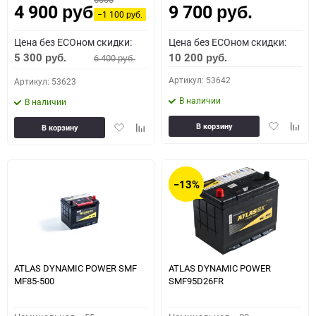
4 900
9 700
руб.
руб.
−1 100
руб.
Цена без ECOном скидки:
Цена без ECOном скидки:
5 300
10 200
6 400
руб.
руб.
руб.
Артикул: 53642
Артикул: 53623
В наличии
В наличии
Добавить
Доба
Добавить
Добавить
В корзину
В корзину
в
к
в
к
избранное
сравн
избранное
сравнению
−13%
ATLAS DYNAMIC POWER SMF
ATLAS DYNAMIC POWER
MF85-500
SMF95D26FR