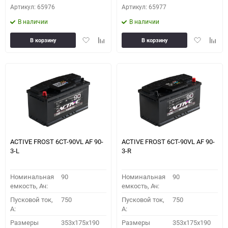
Артикул: 65976
Артикул: 65977
В наличии
В наличии
Добавить
Добавить
Добавить
Доба
В корзину
В корзину
в
к
в
к
избранное
сравнению
избранное
сравн
ACTIVE FROST 6СТ-90VL АF 90-
ACTIVE FROST 6СТ-90VL АF 90-
3-L
3-R
Номинальная
90
Номинальная
90
емкость, Ач:
емкость, Ач:
Пусковой ток,
750
Пусковой ток,
750
A:
A:
Размеры
353x175x190
Размеры
353x175x190