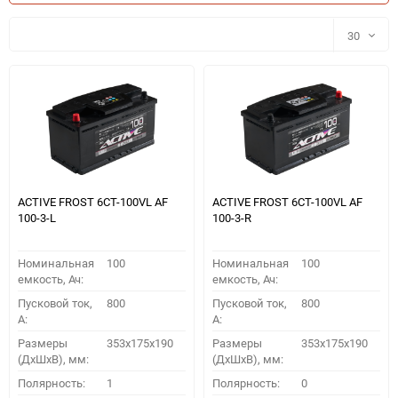
30
30
60
90
150
ACTIVE FROST 6СТ-100VL АF
ACTIVE FROST 6СТ-100VL АF
100-3-L
100-3-R
Номинальная
100
Номинальная
100
емкость, Ач:
емкость, Ач:
Пусковой ток,
800
Пусковой ток,
800
A:
A:
Размеры
353x175x190
Размеры
353x175x190
(ДхШхВ), мм:
(ДхШхВ), мм:
ПОДОБРАТЬ
Полярность:
1
Полярность:
0