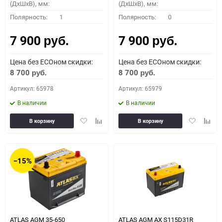
(ДхШхВ), мм:
(ДхШхВ), мм:
Полярность:
1
Полярность:
0
7 900
7 900
руб.
руб.
Цена без ECOном скидки:
Цена без ECOном скидки:
8 700
8 700
руб.
руб.
Артикул: 65978
Артикул: 65979
В наличии
В наличии
Добавить
Добавить
Добавить
Доба
В корзину
В корзину
в
к
в
к
избранное
сравнению
избранное
сравн
−15%
ATLAS AGM 35-650
ATLAS AGM AX S115D31R