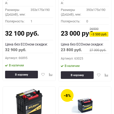
A:
A:
Размеры
353x175x190
Размеры
393x175x190
(ДхШхВ), мм:
(ДхШхВ), мм:
Полярность:
1
Полярность:
0
26500
32 100
23 000
руб.
руб.
−3 500
руб.
Цена без ECOном скидки:
Цена без ECOном скидки:
32 900
23 800
27 300
руб.
руб.
руб.
Артикул: 66895
Артикул: 63025
В наличии
В наличии
Добавить
Добавить
Добавить
Доба
В корзину
В корзину
в
к
в
к
избранное
сравнению
избранное
сравн
−8%