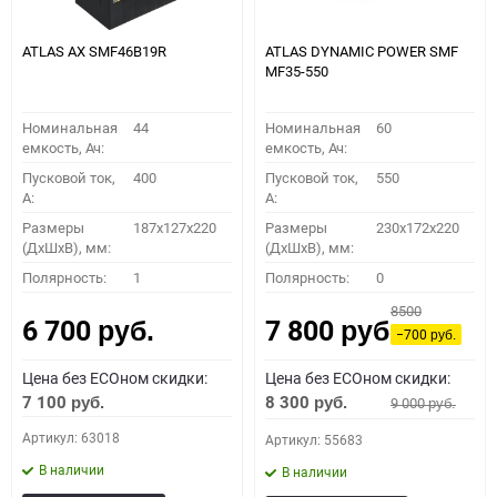
ATLAS AX SMF46B19R
ATLAS DYNAMIC POWER SMF
MF35-550
Номинальная
44
Номинальная
60
емкость, Ач:
емкость, Ач:
Пусковой ток,
400
Пусковой ток,
550
A:
A:
Размеры
187x127x220
Размеры
230x172x220
(ДхШхВ), мм:
(ДхШхВ), мм:
Полярность:
1
Полярность:
0
8500
6 700
7 800
руб.
руб.
−700
руб.
Цена без ECOном скидки:
Цена без ECOном скидки:
7 100
8 300
9 000
руб.
руб.
руб.
Артикул: 63018
Артикул: 55683
В наличии
В наличии