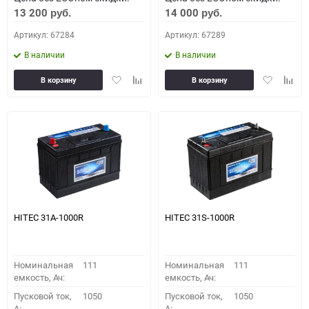
13 200
14 000
руб.
руб.
Артикул: 67284
Артикул: 67289
В наличии
В наличии
Добавить
Добавить
Добавить
Доба
В корзину
В корзину
в
к
в
к
избранное
сравнению
избранное
сравн
HITEC 31A-1000R
HITEC 31S-1000R
Номинальная
111
Номинальная
111
емкость, Ач:
емкость, Ач:
Пусковой ток,
1050
Пусковой ток,
1050
A:
A: