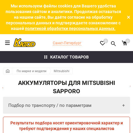
Мы используем файлы cookies для Вашего удобства
пользования сайтом и аналитики. Продолжая оставаться
на нашем сайте, Вы даёте согласие на обработку
персональных данных и подтверждаете ознакомление с
нашей
политикой обработки персональных данных.
0
0
Санкт-Петербург
КАТАЛОГ ТОВАРОВ
По марке и модели
Mitsubishi
АККУМУЛЯТОРЫ ДЛЯ MITSUBISHI
SAPPORO
Подбор по транспорту / по параметрам
Результаты подбора носят ориентировочной характер и
ПО ПАРАМЕТРАМ
ПО ТРАНСПОРТУ
требуют подтверждения у наших специалистов