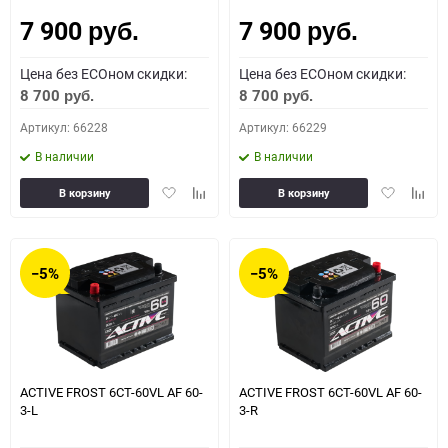
7 900
7 900
Как определить полярность?
руб.
руб.
Цена без ECOном скидки:
Цена без ECOном скидки:
0 - обратная
1 - прямая
3 - обратная
4 - прямая
8 700
8 700
руб.
руб.
Артикул: 66228
Артикул: 66229
В наличии
В наличии
Добавить
Добавить
Добавить
Доба
В корзину
В корзину
в
к
в
к
избранное
сравнению
избранное
сравн
−5%
−5%
ACTIVE FROST 6СТ-60VL АF 60-
ACTIVE FROST 6СТ-60VL АF 60-
3-L
3-R