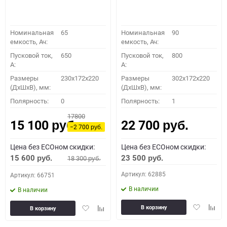
Номинальная
65
Номинальная
90
емкость, Ач:
емкость, Ач:
Пусковой ток,
650
Пусковой ток,
800
A:
A:
Размеры
230x172x220
Размеры
302x172x220
(ДхШхВ), мм:
(ДхШхВ), мм:
Полярность:
0
Полярность:
1
17800
15 100
22 700
руб.
руб.
−2 700
руб.
Цена без ECOном скидки:
Цена без ECOном скидки:
15 600
23 500
18 300
руб.
руб.
руб.
Артикул: 62885
Артикул: 66751
В наличии
В наличии
Добавить
Доба
Добавить
Добавить
В корзину
В корзину
в
к
в
к
избранное
сравн
избранное
сравнению