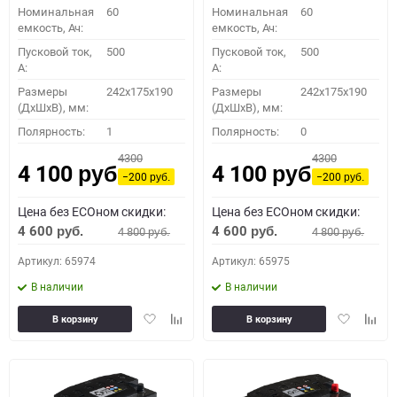
Номинальная
60
Номинальная
60
емкость, Ач:
емкость, Ач:
Пусковой ток,
500
Пусковой ток,
500
A:
A:
Размеры
242x175x190
Размеры
242x175x190
(ДхШхВ), мм:
(ДхШхВ), мм:
Полярность:
1
Полярность:
0
4300
4300
4 100
4 100
руб.
руб.
−200
−200
руб.
руб.
Цена без ECOном скидки:
Цена без ECOном скидки:
4 600
4 600
4 800
4 800
руб.
руб.
руб.
руб.
Артикул: 65974
Артикул: 65975
В наличии
В наличии
Добавить
Добавить
Добавить
Доба
В корзину
В корзину
в
к
в
к
избранное
сравнению
избранное
сравн