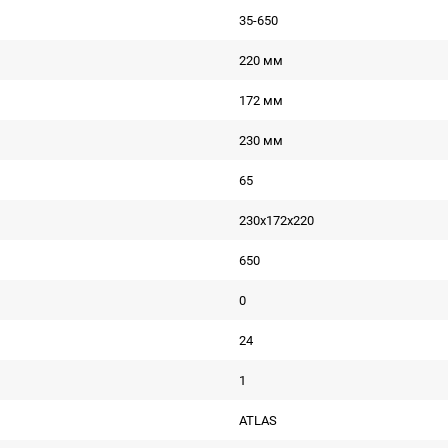
35-650
220 мм
172 мм
230 мм
65
230x172x220
650
0
24
1
ATLAS