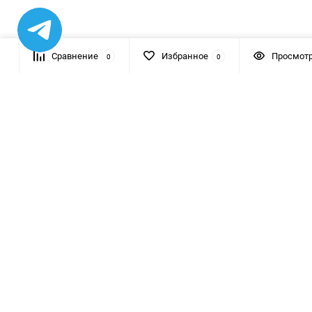
Сравнение
Избранное
Просмот
0
0
+7 (812) 454 0844
пн-пт с 10:00 до 21:00
сб-вс с 10:00 до 20:00
katod@katod.ru