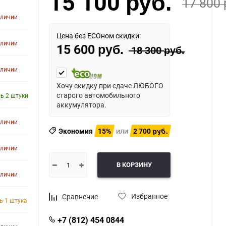
15 100
17 800
руб.
аличии
Цена без ECOном скидки:
аличии
15 600
18 300
руб.
руб.
аличии
Хочу скидку при сдаче ЛЮБОГО
старого автомобильного
ь 2 штуки
аккумулятора.
аличии
Экономия
15%
или
2 700
руб.
аличии
В КОРЗИНУ
аличии
Избранное
Сравнение
ь 1 штука
+7 (812) 454 0844