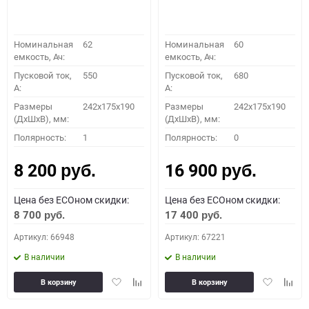
Номинальная
62
Номинальная
60
емкость, Ач:
емкость, Ач:
Пусковой ток,
550
Пусковой ток,
680
A:
A:
Размеры
242x175x190
Размеры
242x175x190
(ДхШхВ), мм:
(ДхШхВ), мм:
Полярность:
1
Полярность:
0
8 200
16 900
руб.
руб.
Цена без ECOном скидки:
Цена без ECOном скидки:
8 700
17 400
руб.
руб.
Артикул: 66948
Артикул: 67221
В наличии
В наличии
Добавить
Добавить
Добавить
Доба
В корзину
В корзину
в
к
в
к
избранное
сравнению
избранное
сравн