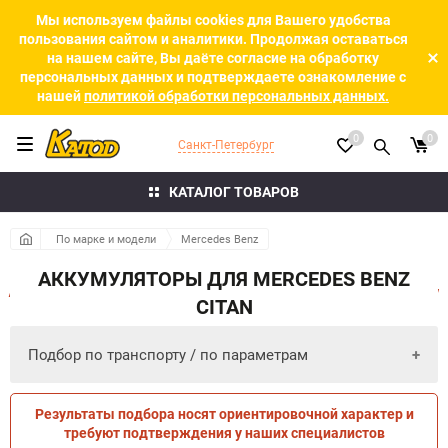
Мы используем файлы cookies для Вашего удобства
пользования сайтом и аналитики. Продолжая оставаться
на нашем сайте, Вы даёте согласие на обработку
персональных данных и подтверждаете ознакомление с
нашей
политикой обработки персональных данных.
0
0
Санкт-Петербург
КАТАЛОГ ТОВАРОВ
По марке и модели
Mercedes Benz
АККУМУЛЯТОРЫ ДЛЯ MERCEDES BENZ
CITAN
Подбор по транспорту / по параметрам
Результаты подбора носят ориентировочной характер и
ПО ПАРАМЕТРАМ
ПО ТРАНСПОРТУ
требуют подтверждения у наших специалистов