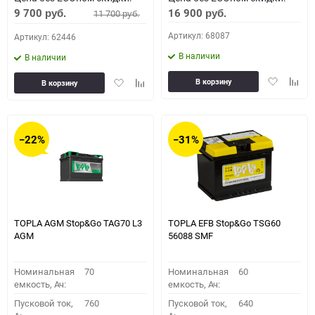
9 700
16 900
11 700
руб.
руб.
руб.
Артикул: 68087
Артикул: 62446
В наличии
В наличии
Добавить
Доба
Добавить
Добавить
В корзину
В корзину
в
к
в
к
избранное
сравн
избранное
сравнению
−22%
−31%
TOPLA AGM Stop&Go TAG70 L3
TOPLA EFB Stop&Go TSG60
AGM
56088 SMF
Номинальная
70
Номинальная
60
емкость, Ач:
емкость, Ач:
Пусковой ток,
760
Пусковой ток,
640