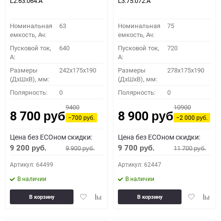
L2.63.064.А
L3.75.072.A
Номинальная
63
Номинальная
75
емкость, Ач:
емкость, Ач:
Пусковой ток,
640
Пусковой ток,
720
A:
A:
Размеры
242x175x190
Размеры
278x175x190
(ДхШхВ), мм:
(ДхШхВ), мм:
Полярность:
0
Полярность:
0
9400
10900
8 700
8 900
руб.
руб.
−700
−2 000
руб.
руб.
Цена без ECOном скидки:
Цена без ECOном скидки:
9 200
9 700
9 900
11 700
руб.
руб.
руб.
руб.
Артикул: 64499
Артикул: 62447
В наличии
В наличии
Добавить
Добавить
Добавить
Доба
В корзину
В корзину
в
к
в
к
избранное
сравнению
избранное
сравн