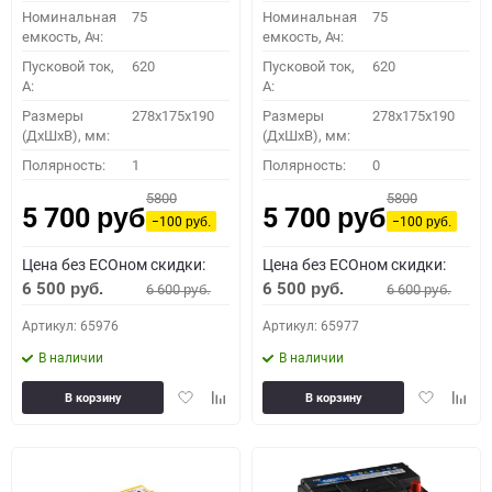
Номинальная
75
Номинальная
75
емкость, Ач:
емкость, Ач:
Пусковой ток,
620
Пусковой ток,
620
A:
A:
Размеры
278x175x190
Размеры
278x175x190
(ДхШхВ), мм:
(ДхШхВ), мм:
Полярность:
1
Полярность:
0
5800
5800
5 700
5 700
руб.
руб.
−100
−100
руб.
руб.
Цена без ECOном скидки:
Цена без ECOном скидки:
6 500
6 500
6 600
6 600
руб.
руб.
руб.
руб.
Артикул: 65976
Артикул: 65977
В наличии
В наличии
Добавить
Добавить
Добавить
Доба
В корзину
В корзину
в
к
в
к
избранное
сравнению
избранное
сравн