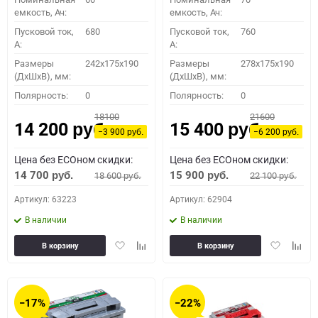
емкость, Ач:
емкость, Ач:
Пусковой ток,
680
Пусковой ток,
760
A:
A:
Размеры
242x175x190
Размеры
278x175x190
(ДхШхВ), мм:
(ДхШхВ), мм:
Полярность:
0
Полярность:
0
18100
21600
14 200
15 400
руб.
руб.
−3 900
−6 200
руб.
руб.
Цена без ECOном скидки:
Цена без ECOном скидки:
14 700
15 900
18 600
22 100
руб.
руб.
руб.
руб.
Артикул: 63223
Артикул: 62904
В наличии
В наличии
Добавить
Добавить
Добавить
Доба
В корзину
В корзину
в
к
в
к
избранное
сравнению
избранное
сравн
−17%
−22%