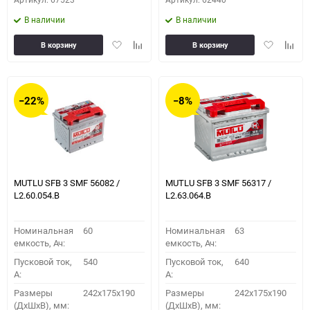
В наличии
В наличии
Добавить
Добавить
Добавить
Доба
В корзину
В корзину
в
к
в
к
избранное
сравнению
избранное
сравн
−22%
−8%
MUTLU SFB 3 SMF 56082 /
MUTLU SFB 3 SMF 56317 /
L2.60.054.B
L2.63.064.B
Номинальная
60
Номинальная
63
емкость, Ач:
емкость, Ач:
Пусковой ток,
540
Пусковой ток,
640
A:
A:
Размеры
242x175x190
Размеры
242x175x190
(ДхШхВ), мм:
(ДхШхВ), мм: