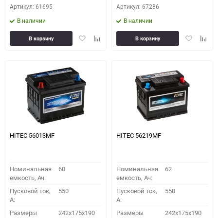
Артикул: 61695
Артикул: 67286
В наличии
В наличии
Добавить
Добавить
Добавить
Доба
В корзину
В корзину
в
к
в
к
избранное
сравнению
избранное
сравн
HITEC 56013MF
HITEC 56219MF
Номинальная
60
Номинальная
62
емкость, Ач:
емкость, Ач:
Пусковой ток,
550
Пусковой ток,
550
A:
A:
Размеры
242x175x190
Размеры
242x175x190