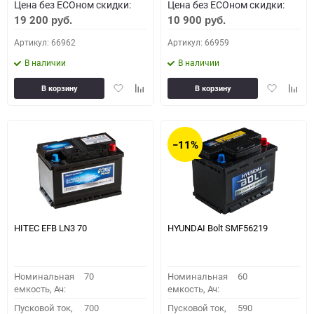
Цена без ECOном скидки:
Цена без ECOном скидки:
19 200
10 900
руб.
руб.
Артикул: 66962
Артикул: 66959
В наличии
В наличии
Добавить
Добавить
Добавить
Доба
В корзину
В корзину
в
к
в
к
избранное
сравнению
избранное
сравн
−11%
HITEC EFB LN3 70
HYUNDAI Bolt SMF56219
Номинальная
70
Номинальная
60
емкость, Ач:
емкость, Ач:
Пусковой ток,
700
Пусковой ток,
590