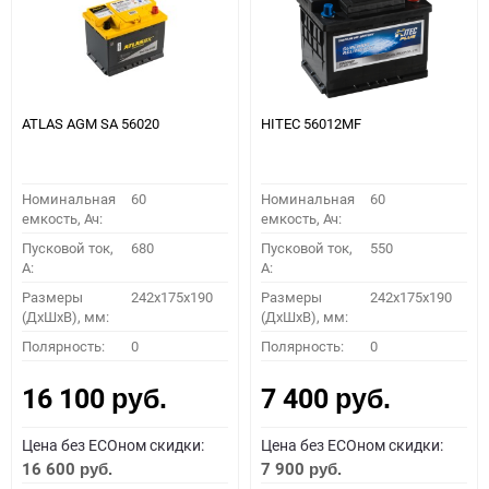
ATLAS AGM SA 56020
HITEC 56012MF
Номинальная
60
Номинальная
60
емкость, Ач:
емкость, Ач:
Пусковой ток,
680
Пусковой ток,
550
A:
A:
Размеры
242x175x190
Размеры
242x175x190
(ДхШхВ), мм:
(ДхШхВ), мм:
Полярность:
0
Полярность:
0
16 100
7 400
руб.
руб.
Цена без ECOном скидки:
Цена без ECOном скидки:
16 600
7 900
руб.
руб.