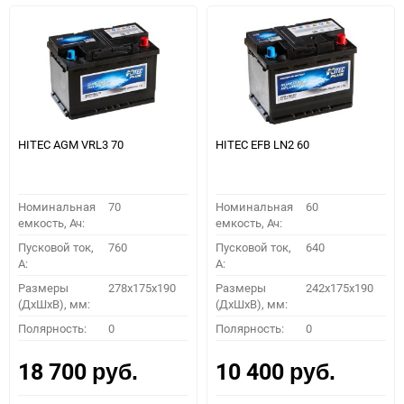
HITEC AGM VRL3 70
HITEC EFB LN2 60
Номинальная
70
Номинальная
60
емкость, Ач:
емкость, Ач:
Пусковой ток,
760
Пусковой ток,
640
A:
A:
Размеры
278x175x190
Размеры
242x175x190
(ДхШхВ), мм:
(ДхШхВ), мм:
Полярность:
0
Полярность:
0
18 700
10 400
руб.
руб.