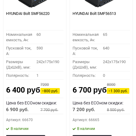
HYUNDAI Bolt SMF56220
HYUNDAI Bolt SMF56513
Номинальная
60
Номинальная
65
емкость, Ач:
емкость, Ач:
Пусковой ток,
590
Пусковой ток,
640
A:
A:
Размеры
242x175x190
Размеры
242x175x190
(ДхШхВ), мм:
(ДхШхВ), мм:
Полярность:
1
Полярность:
0
7200
8000
6 400
6 700
руб.
руб.
−800
−1 300
руб.
руб.
Цена без ECOном скидки:
Цена без ECOном скидки:
6 900
7 200
7 700
8 500
руб.
руб.
руб.
руб.
Артикул: 66670
Артикул: 66665
В наличии
В наличии