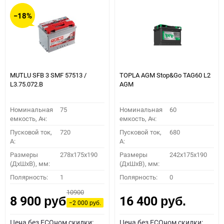
−18%
MUTLU SFB 3 SMF 57513 /
TOPLA AGM Stop&Go TAG60 L2
L3.75.072.B
AGM
Номинальная
75
Номинальная
60
емкость, Ач:
емкость, Ач:
Пусковой ток,
720
Пусковой ток,
680
A:
A:
Размеры
278x175x190
Размеры
242x175x190
(ДхШхВ), мм:
(ДхШхВ), мм:
Полярность:
1
Полярность:
0
10900
8 900
16 400
руб.
руб.
−2 000
руб.
Цена без ECOном скидки:
Цена без ECOном скидки: