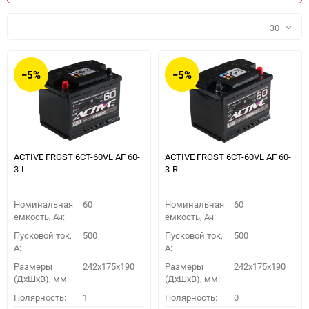
30
30
−5%
−5%
60
90
150
ACTIVE FROST 6СТ-60VL АF 60-
ACTIVE FROST 6СТ-60VL АF 60-
3-L
3-R
Номинальная
60
Номинальная
60
емкость, Ач:
емкость, Ач:
Пусковой ток,
500
Пусковой ток,
500
A:
A:
Размеры
242x175x190
Размеры
242x175x190
(ДхШхВ), мм:
(ДхШхВ), мм:
ПОДОБРАТЬ
Полярность:
1
Полярность:
0