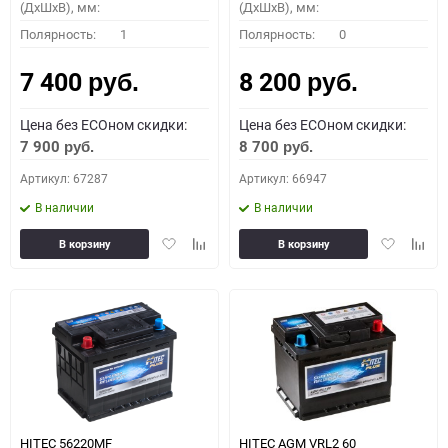
(ДхШхВ), мм:
(ДхШхВ), мм:
Полярность:
1
Полярность:
0
7 400
8 200
руб.
руб.
Цена без ECOном скидки:
Цена без ECOном скидки:
7 900
8 700
руб.
руб.
Артикул: 67287
Артикул: 66947
В наличии
В наличии
Добавить
Добавить
Добавить
Доба
В корзину
В корзину
в
к
в
к
избранное
сравнению
избранное
сравн
HITEC 56220MF
HITEC AGM VRL2 60