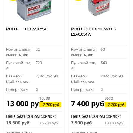
MUTLU EFB L3.72.072.A
MUTLU SFB 3 SMF 56081 /
L2.60.054.A
Номинальная
72
Номинальная
60
емкость, Ач:
емкость, Ач:
Пусковой ток,
720
Пусковой ток,
540
A:
A:
Размеры
278x175x190
Размеры
242x175x190
(ДхШхВ), мм:
(ДхШхВ), мм:
Полярность:
0
Полярность:
0
15700
9600
13 000
7 400
руб.
руб.
−2 700
−2 200
руб.
руб.
Цена без ECOном скидки:
Цена без ECOном скидки:
13 500
7 900
16 200
10 100
руб.
руб.
руб.
руб.
Артикул: 67523
Артикул: 62440