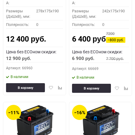
A:
A:
Размеры
278x175x190
Размеры
242x175x190
(ДхШхВ), мм:
(ДхШхВ), мм:
Полярность:
0
Полярность:
0
7200
12 400
6 400
руб.
руб.
−800
руб.
Цена без ECOном скидки:
Цена без ECOном скидки:
12 900
6 900
7 700
руб.
руб.
руб.
Артикул: 66960
Артикул: 66669
В наличии
В наличии
Добавить
Добавить
Добавить
Доба
В корзину
В корзину
в
к
в
к
избранное
сравнению
избранное
сравн
−11%
−16%