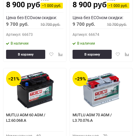
8 900
8 900
руб.
руб.
−1 000
−1 000
руб.
руб.
Цена без ECOном скидки:
Цена без ECOном скидки:
9 700
9 700
10 700
10 700
руб.
руб.
руб.
руб.
Артикул: 66673
Артикул: 66674
В наличии
В наличии
Добавить
Добавить
Добавить
Доба
В корзину
В корзину
в
к
в
к
избранное
сравнению
избранное
сравн
−21%
−29%
MUTLU AGM 60 AGM /
MUTLU AGM 70 AGM /
L2.60.068.A
L3.70.076.A
Номинальная
60
Номинальная
70