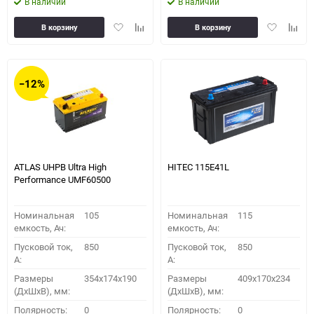
В наличии
В наличии
Добавить
Добавить
Добавить
Доба
В корзину
В корзину
в
к
в
к
избранное
сравнению
избранное
сравн
−12%
ATLAS UHPB Ultra High
HITEC 115E41L
Performance UMF60500
Номинальная
105
Номинальная
115
емкость, Ач:
емкость, Ач:
Пусковой ток,
850
Пусковой ток,
850
A:
A:
Размеры
354x174x190
Размеры
409x170x234
(ДхШхВ), мм:
(ДхШхВ), мм:
Полярность:
0
Полярность:
0