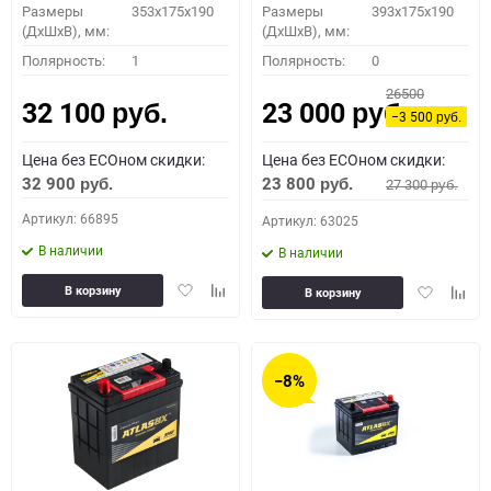
Размеры
353x175x190
Размеры
393x175x190
(ДхШхВ), мм:
(ДхШхВ), мм:
Полярность:
1
Полярность:
0
26500
32 100
23 000
руб.
руб.
−3 500
руб.
Цена без ECOном скидки:
Цена без ECOном скидки:
32 900
23 800
27 300
руб.
руб.
руб.
Артикул: 66895
Артикул: 63025
В наличии
В наличии
Добавить
Добавить
Добавить
Доба
В корзину
В корзину
в
к
в
к
избранное
сравнению
избранное
сравн
−8%