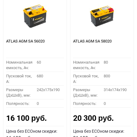
ATLAS AGM SA 56020
ATLAS AGM SA 58020
Номинальная
60
Номинальная
80
емкость, Ач:
емкость, Ач:
Пусковой ток,
680
Пусковой ток,
800
A:
A:
Размеры
242x175x190
Размеры
314x174x190
(ДхШхВ), мм:
(ДхШхВ), мм:
Полярность:
0
Полярность:
0
16 100
20 300
руб.
руб.
Цена без ECOном скидки:
Цена без ECOном скидки: