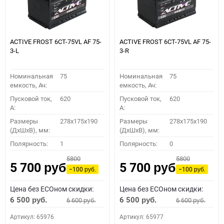
ACTIVE FROST 6СТ-75VL АF 75-
ACTIVE FROST 6СТ-75VL АF 75-
3-L
3-R
Номинальная
75
Номинальная
75
емкость, Ач:
емкость, Ач:
Пусковой ток,
620
Пусковой ток,
620
A:
A:
Размеры
278x175x190
Размеры
278x175x190
(ДхШхВ), мм:
(ДхШхВ), мм:
Полярность:
1
Полярность:
0
5800
5800
5 700
5 700
руб.
руб.
−100
−100
руб.
руб.
Цена без ECOном скидки:
Цена без ECOном скидки:
6 500
6 500
6 600
6 600
руб.
руб.
руб.
руб.
Артикул: 65976
Артикул: 65977