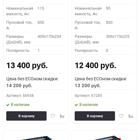
Номинальная
115
Номинальная
95
емкость, Ач:
емкость, Ач:
Пусковой ток,
850
Пусковой ток,
820
A:
A:
Размеры
409x170x234
Размеры
306x173x225
(ДхШхВ), мм:
(ДхШхВ), мм:
Полярность:
1
Полярность:
0
13 400
12 400
руб.
руб.
Цена без ECOном скидки:
Цена без ECOном скидки:
14 200
13 200
руб.
руб.
Артикул: 66938
Артикул: 67285
В наличии
В наличии
Добавить
Добавить
Добавить
Доба
В корзину
В корзину
в
к
в
к
избранное
сравнению
избранное
сравн