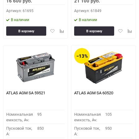
16 600
21 100
руб.
руб.
Артикул: 61695
Артикул: 61849
В наличии
В наличии
Добавить
Добавить
Добавить
Доба
В корзину
В корзину
в
к
в
к
избранное
сравнению
избранное
сравн
−13%
ATLAS AGM SA 59521
ATLAS AGM SA 60520
Номинальная
95
Номинальная
105
емкость, Ач:
емкость, Ач:
Пусковой ток,
850
Пусковой ток,
950
A:
A: