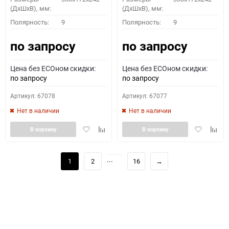
(ДхШхВ), мм:
(ДхШхВ), мм:
Полярность:
9
Полярность:
9
по запросу
по запросу
Цена без ECOном скидки:
Цена без ECOном скидки:
по запросу
по запросу
Артикул: 67078
Артикул: 67077
Нет в наличии
Нет в наличии
Добавить
Добавить
Добавить
Доба
В корзину
В корзину
в
к
в
к
избранное
сравнению
избранное
сравн
...
1
2
16
→