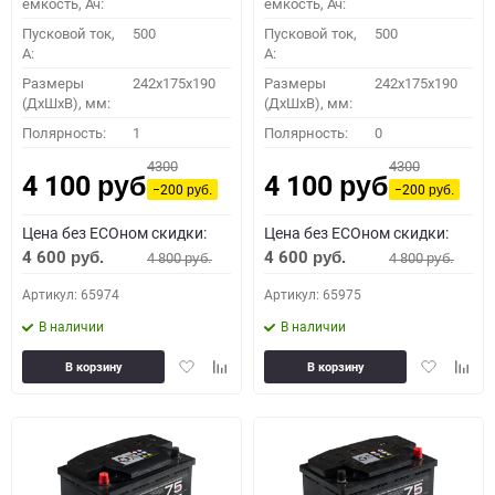
емкость, Ач:
емкость, Ач:
Пусковой ток,
500
Пусковой ток,
500
A:
A:
Размеры
242x175x190
Размеры
242x175x190
(ДхШхВ), мм:
(ДхШхВ), мм:
Полярность:
1
Полярность:
0
4300
4300
4 100
4 100
руб.
руб.
−200
−200
руб.
руб.
Цена без ECOном скидки:
Цена без ECOном скидки:
4 600
4 600
4 800
4 800
руб.
руб.
руб.
руб.
Артикул: 65974
Артикул: 65975
В наличии
В наличии
Добавить
Добавить
Добавить
Доба
В корзину
В корзину
в
к
в
к
избранное
сравнению
избранное
сравн