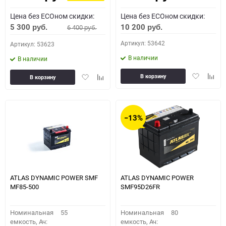
Цена без ECOном скидки:
Цена без ECOном скидки:
5 300
10 200
6 400
руб.
руб.
руб.
Артикул: 53642
Артикул: 53623
В наличии
В наличии
Добавить
Доба
Добавить
Добавить
В корзину
В корзину
в
к
в
к
избранное
сравн
избранное
сравнению
−13%
ATLAS DYNAMIC POWER SMF
ATLAS DYNAMIC POWER
MF85-500
SMF95D26FR
Номинальная
55
Номинальная
80
емкость, Ач:
емкость, Ач: