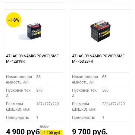
в
к
в
к
избранное
сравнению
избранное
сравн
−18%
ATLAS DYNAMIC POWER SMF
ATLAS DYNAMIC POWER SMF
MF42B19R
MF75D23FR
Номинальная
38
Номинальная
65
емкость, Ач:
емкость, Ач:
Пусковой ток,
370
Пусковой ток,
580
A:
A:
Размеры
187x127x220
Размеры
230x172x220
(ДхШхВ), мм:
(ДхШхВ), мм:
Полярность:
1
Полярность:
1
6000
4 900
9 700
руб.
руб.
−1 100
руб.