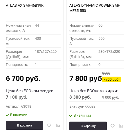
ATLAS AX SMF46B19R
ATLAS DYNAMIC POWER SMF
MF35-550
Номинальная
44
Номинальная
60
емкость, Ач:
емкость, Ач:
Пусковой ток,
400
Пусковой ток,
550
A:
A:
Размеры
187x127x220
Размеры
230x172x220
(ДхШхВ), мм:
(ДхШхВ), мм:
Полярность:
1
Полярность:
0
8500
6 700
7 800
руб.
руб.
−700
руб.
Цена без ECOном скидки:
Цена без ECOном скидки:
7 100
8 300
9 000
руб.
руб.
руб.
Артикул: 63018
Артикул: 55683
В наличии
В наличии
Добавить
Добавить
Добавить
Доба
В корзину
В корзину