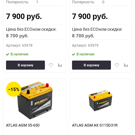
Полярность:
1
Полярность:
0
7 900
7 900
руб.
руб.
Цена без ECOном скидки:
Цена без ECOном скидки:
8 700
8 700
руб.
руб.
Артикул: 65978
Артикул: 65979
В наличии
В наличии
Добавить
Добавить
Добавить
Доба
В корзину
В корзину
в
к
в
к
избранное
сравнению
избранное
сравн
−15%
ATLAS AGM 35-650
ATLAS AGM AX S115D31R