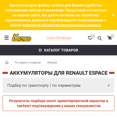
Мы используем файлы cookies для Вашего удобства
пользования сайтом и аналитики. Продолжая оставаться
на нашем сайте, Вы даёте согласие на обработку
персональных данных и подтверждаете ознакомление с
нашей
политикой обработки персональных данных.
0
0
Санкт-Петербург
КАТАЛОГ ТОВАРОВ
По марке и модели
Renault
АККУМУЛЯТОРЫ ДЛЯ RENAULT ESPACE
Подбор по транспорту / по параметрам
Результаты подбора носят ориентировочной характер и
ПО ПАРАМЕТРАМ
ПО ТРАНСПОРТУ
требуют подтверждения у наших специалистов