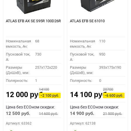
ATLAS EFB AX SE S95R 100D26R
ATLAS EFB SE 61010
Номинальная
68
Номинальная
110
емкость, Ач:
емкость, Ач:
Пусковой ток,
730
Пусковой ток,
950
A:
A:
Размеры
257x172x220
Размеры
393x175x190
(ДхШхВ), мм:
(ДхШхВ), мм:
Полярность:
1
Полярность:
0
14100
20700
12 000
14 100
руб.
руб.
−2 100
−6 600
руб.
руб.
Цена без ECOном скидки:
Цена без ECOном скидки:
12 500
14 900
14 600
21 500
руб.
руб.
руб.
руб.
Артикул: 63362
Артикул: 62138