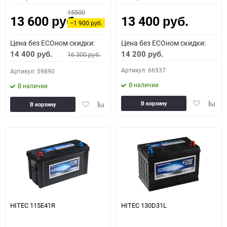
15500
13 600
13 400
руб.
руб.
−1 900
руб.
Цена без ECOном скидки:
Цена без ECOном скидки:
14 400
14 200
16 300
руб.
руб.
руб.
Артикул: 66937
Артикул: 59890
В наличии
В наличии
Добавить
Доба
Добавить
Добавить
В корзину
В корзину
в
к
в
к
избранное
сравн
избранное
сравнению
HITEC 115E41R
HITEC 130D31L