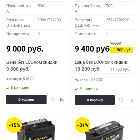
Пусковой ток,
500
Пусковой ток,
700
A:
A:
Размеры
230x172x200
Размеры
257x172x220
(ДхШхВ), мм:
(ДхШхВ), мм:
Полярность:
0
Полярность:
1
10900
9 000
9 400
руб.
руб.
−1 500
руб.
Цена без ECOном скидки:
Цена без ECOном скидки:
9 500
10 200
11 700
руб.
руб.
руб.
Артикул: 53629
Артикул: 63023
В наличии
В наличии
Добавить
Добавить
Добавить
Доба
В корзину
В корзину
в
к
в
к
избранное
сравнению
избранное
сравн
−15%
−31%