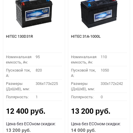
HITEC 130D31R
HITEC 31A-1000L
Номинальная
95
Номинальная
110
емкость, Ач:
емкость, Ач:
Пусковой ток,
820
Пусковой ток,
1050
A:
A:
Размеры
306x173x225
Размеры
330x172x242
(ДхШхВ), мм:
(ДхШхВ), мм:
Полярность:
1
Полярность:
0
12 400
13 200
руб.
руб.
Цена без ECOном скидки:
Цена без ECOном скидки:
13 200
14 000
руб.
руб.