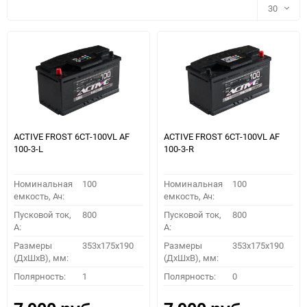
30
30
60
90
150
ACTIVE FROST 6СТ-100VL АF
ACTIVE FROST 6СТ-100VL АF
100-3-L
100-3-R
Номинальная
100
Номинальная
100
емкость, Ач:
емкость, Ач:
Пусковой ток,
800
Пусковой ток,
800
A:
A:
Размеры
353x175x190
Размеры
353x175x190
(ДхШхВ), мм:
(ДхШхВ), мм:
ПОДОБРАТЬ
Полярность:
1
Полярность:
0