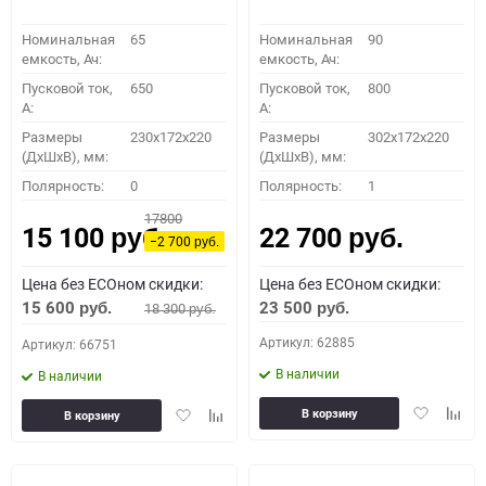
Номинальная
65
Номинальная
90
емкость, Ач:
емкость, Ач:
Пусковой ток,
650
Пусковой ток,
800
A:
A:
Размеры
230x172x220
Размеры
302x172x220
(ДхШхВ), мм:
(ДхШхВ), мм:
Полярность:
0
Полярность:
1
17800
15 100
22 700
руб.
руб.
−2 700
руб.
Цена без ECOном скидки:
Цена без ECOном скидки:
15 600
23 500
18 300
руб.
руб.
руб.
Артикул: 62885
Артикул: 66751
В наличии
В наличии
Добавить
Доба
Добавить
Добавить
В корзину
В корзину
в
к
в
к
избранное
сравн
избранное
сравнению