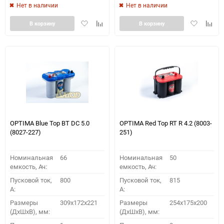
Нет в наличии
Нет в наличии
Добавить
Добавить
Добавить
Доба
В корзину
В корзину
в
к
в
к
избранное
сравнению
избранное
сравн
OPTIMA Blue Top BT DC 5.0
OPTIMA Red Top RT R 4.2 (8003-
(8027-227)
251)
Номинальная
66
Номинальная
50
емкость, Ач:
емкость, Ач:
Пусковой ток,
800
Пусковой ток,
815
A:
A:
Размеры
309x172x221
Размеры
254x175x200
(ДхШхВ), мм:
(ДхШхВ), мм: