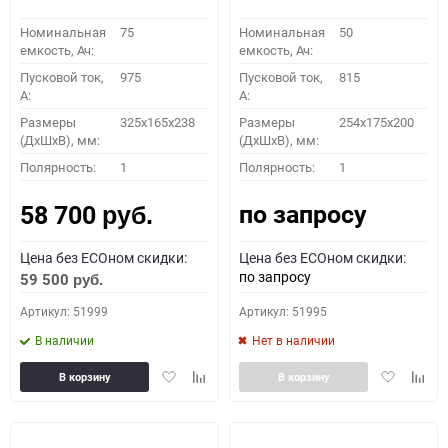
Номинальная
75
Номинальная
50
емкость, Ач:
емкость, Ач:
Пусковой ток,
975
Пусковой ток,
815
A:
A:
Размеры
325x165x238
Размеры
254x175x200
(ДхШхВ), мм:
(ДхШхВ), мм:
Полярность:
1
Полярность:
1
по запросу
58 700
руб.
Цена без ECOном скидки:
Цена без ECOном скидки:
по запросу
59 500
руб.
Артикул: 51999
Артикул: 51995
В наличии
Нет в наличии
Добавить
Добавить
Добавить
Доба
В корзину
В корзину
в
к
в
к
избранное
сравнению
избранное
сравн