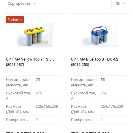
Сортировать
30
30
Bestseller
60
90
150
OPTIMA Yellow Top YT S 5.5
OPTIMA Blue Top BT DC 4.2
(8051-187)
(8016-253)
Номинальная
75
Номинальная
55
емкость, Ач:
емкость, Ач:
Пусковой ток,
975
Пусковой ток,
765
A:
A:
Размеры
325x165x238
Размеры
254x175x200
(ДхШхВ), мм:
(ДхШхВ), мм:
ПОДОБРАТЬ
Полярность:
9
Полярность:
1