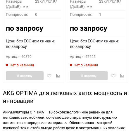
Размеры
237x171x197
Размеры
237x171x197
(ДхШхВ), мм:
(ДхШхВ), мм:
Полярность:
0
Полярность:
1
по запросу
по запросу
Цена без ECOном скидки:
Цена без ECOном скидки:
по запросу
по запросу
Артикул: 60370
Артикул: 57225
Нет в наличии
Нет в наличии
Добавить
Добавить
Добавить
Доба
В корзину
В корзину
в
к
в
к
избранное
сравнению
избранное
сравн
АКБ OPTIMA для легковых авто: мощность и
инновации
Аккумуляторы OPTIMA — высокотехнологичное решение для
легковых автомобилей, сочетающее спиральную конструкцию
элементов и передовые материалы. Обеспечивают мощный
пусковой ток и стабильную работу даже в экстремальных условиях.