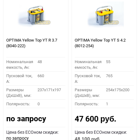
OPTIMA Yellow Top YT R 3.7
OPTIMA Yellow Top YT S 4.2
(8040-222)
(8012-254)
Номинальная
48
Номинальная
55
емкость, Ач:
емкость, Ач:
Пусковой ток,
660
Пусковой ток,
765
A:
A:
Размеры
237x171x197
Размеры
254x175x200
(ДхШхВ), мм:
(ДхШхВ), мм:
Полярность:
0
Полярность:
1
по запросу
47 600
руб.
Цена без ECOном скидки:
Цена без ECOном скидки:
по запросу
48 100
руб.