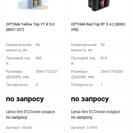
OPTIMA Yellow Top YT R 5.0
OPTIMA Red Top RT S 4.2 (8002-
(8037-327)
250)
Номинальная
66
Номинальная
50
емкость, Ач:
емкость, Ач:
Пусковой ток,
845
Пусковой ток,
815
A:
A:
Размеры
309x172x221
Размеры
254x175x200
(ДхШхВ), мм:
(ДхШхВ), мм:
Полярность:
0
Полярность:
1
по запросу
по запросу
Цена без ECOном скидки:
Цена без ECOном скидки:
по запросу
по запросу
Артикул: 58266
Артикул: 51994