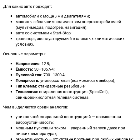
Для каких авто подходят:
автомобили с мощными двигателями;
машины с большим количеством энергопотребителей
(мультимедиа, подогрев, навигация);
авто со системами Start‑Stop;
транспорт, эксплуатируемый в сложных климатических
условиях.
Основные параметры:
Напряжение:
12 В;
Ёмкость:
50–105 А·ч;
Пусковой ток:
700–1300 А;
Полярность:
универсальная (возможность выбора);
Тип клемм:
стандартные резьбовые;
Технология:
спиральная конструкция (SpiralCell),
свинцово‑кислотная гелевая система.
Чем выделяются среди аналогов:
уникальной спиральной конструкцией — повышенная
виброустойчивость;
мощным пусковым током — уверенный запуск даже при
низких температурах;
герметичностью — отсутствие протечек при любых наклонах;