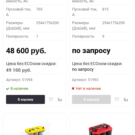
емкость, Ач:
емкость, Ач:
Пусковой ток,
765
Пусковой ток,
815
A:
A:
Размеры
254x175x200
Размеры
254x175x200
(ДхШхВ), мм:
(ДхШхВ), мм:
Полярность:
1
Полярность:
9
по запросу
48 600
руб.
Цена без ECOном скидки:
Цена без ECOном скидки:
по запросу
49 100
руб.
Артикул: 51998
Артикул: 51993
В наличии
Нет в наличии
Добавить
Добавить
Добавить
Доба
В корзину
В корзину
в
к
в
к
избранное
сравнению
избранное
сравн