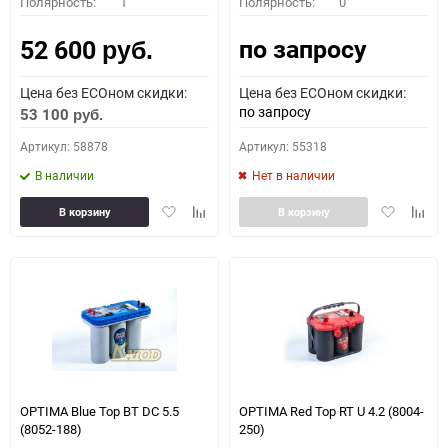
Полярность:
1
Полярность:
0
по запросу
52 600
руб.
Цена без ECOном скидки:
Цена без ECOном скидки:
по запросу
53 100
руб.
Артикул: 58878
Артикул: 55318
В наличии
Нет в наличии
Добавить
Добавить
Добавить
Доба
В корзину
В корзину
в
к
в
к
избранное
сравнению
избранное
сравн
OPTIMA Blue Top BT DC 5.5
OPTIMA Red Top RT U 4.2 (8004-
(8052-188)
250)