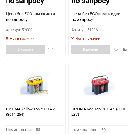
по запросу
по запросу
Как определить полярность?
Цена без ECOном скидки:
Цена без ECOном скидки:
0 - обратная
1 - прямая
3 - обратная
4 - прямая
по запросу
по запросу
Артикул: 52000
Артикул: 51996
Нет в наличии
Нет в наличии
Добавить
Добавить
Добавить
Доба
В корзину
В корзину
в
к
в
к
избранное
сравнению
избранное
сравн
OPTIMA Yellow Top YT U 4.2
OPTIMA Red Top RT С 4.2 (8001-
(8014-254)
287)
Номинальная
55
Номинальная
50