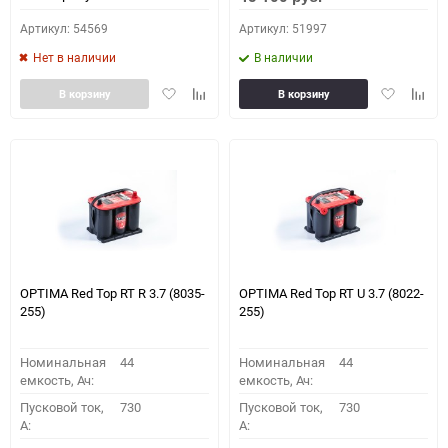
Артикул: 54569
Артикул: 51997
Нет в наличии
В наличии
Добавить
Добавить
Добавить
Доба
В корзину
В корзину
в
к
в
к
избранное
сравнению
избранное
сравн
OPTIMA Red Top RT R 3.7 (8035-
OPTIMA Red Top RT U 3.7 (8022-
255)
255)
Номинальная
44
Номинальная
44
емкость, Ач:
емкость, Ач:
Пусковой ток,
730
Пусковой ток,
730
A:
A: