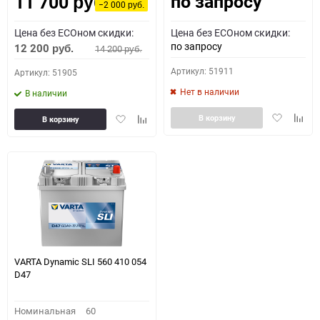
по запросу
11 700
Как определить полярность?
руб.
−2 000
руб.
Цена без ECOном скидки:
Цена без ECOном скидки:
0 - обратная
1 - прямая
3 - обратная
4 - прямая
по запросу
12 200
14 200
руб.
руб.
Артикул: 51911
Артикул: 51905
Нет в наличии
В наличии
Добавить
Доба
Добавить
Добавить
В корзину
В корзину
в
к
в
к
избранное
сравн
избранное
сравнению
VARTA Dynamic SLI 560 410 054
D47
Номинальная
60