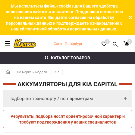
Мы используем файлы cookies для Вашего удобства
пользования сайтом и аналитики. Продолжая оставаться
на нашем сайте, Вы даёте согласие на обработку
персональных данных и подтверждаете ознакомление с
нашей
политикой обработки персональных данных.
0
0
Санкт-Петербург
КАТАЛОГ ТОВАРОВ
По марке и модели
Kia
АККУМУЛЯТОРЫ ДЛЯ KIA CAPITAL
Подбор по транспорту / по параметрам
Результаты подбора носят ориентировочной характер и
ПО ПАРАМЕТРАМ
ПО ТРАНСПОРТУ
требуют подтверждения у наших специалистов