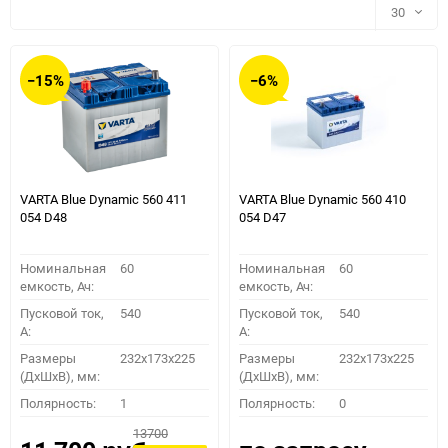
30
30
−15%
−6%
60
90
150
VARTA Blue Dynamic 560 411
VARTA Blue Dynamic 560 410
054 D48
054 D47
Номинальная
60
Номинальная
60
емкость, Ач:
емкость, Ач:
Пусковой ток,
540
Пусковой ток,
540
A:
A:
Размеры
232x173x225
Размеры
232x173x225
(ДхШхВ), мм:
(ДхШхВ), мм:
ПОДОБРАТЬ
Полярность:
1
Полярность:
0
13700