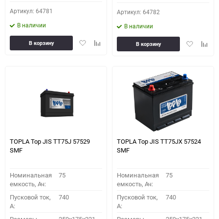
Артикул: 64781
Артикул: 64782
В наличии
В наличии
Добавить
Добавить
Добавить
Доба
В корзину
В корзину
в
к
в
к
избранное
сравнению
избранное
сравн
TOPLA Top JIS TT75J 57529
TOPLA Top JIS TT75JХ 57524
SMF
SMF
Номинальная
75
Номинальная
75
емкость, Ач:
емкость, Ач:
Пусковой ток,
740
Пусковой ток,
740
A:
A: