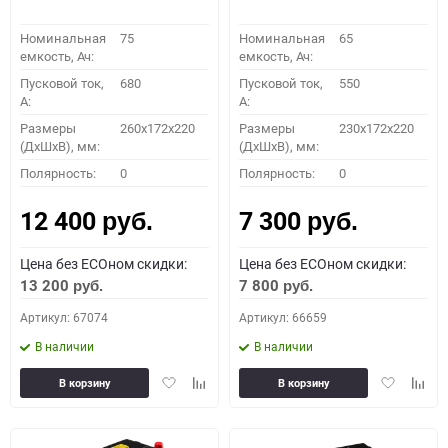
Номинальная
75
Номинальная
65
емкость, Ач:
емкость, Ач:
Пусковой ток,
680
Пусковой ток,
550
A:
A:
Размеры
260x172x220
Размеры
230x172x220
(ДхШхВ), мм:
(ДхШхВ), мм:
Полярность:
0
Полярность:
0
12 400
7 300
руб.
руб.
Цена без ECOном скидки:
Цена без ECOном скидки:
13 200
7 800
руб.
руб.
Артикул: 67074
Артикул: 66659
В наличии
В наличии
Добавить
Добавить
Добавить
Доба
В корзину
В корзину
в
к
в
к
избранное
сравнению
избранное
сравн