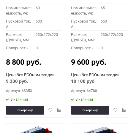
Номинальная
60
Номинальная
65
емкость, Ач:
емкость, Ач:
Пусковой ток,
600
Пусковой ток,
650
A:
A:
Размеры
230x172x220
Размеры
230x172x220
(ДхШхВ), мм:
(ДхШхВ), мм:
Полярность:
0
Полярность:
0
8 800
9 600
руб.
руб.
Цена без ECOном скидки:
Цена без ECOном скидки:
9 300
10 100
руб.
руб.
Артикул: 68353
Артикул: 64780
В наличии
В наличии
Добавить
Добавить
Добавить
Доба
В корзину
В корзину
в
к
в
к
избранное
сравнению
избранное
сравн