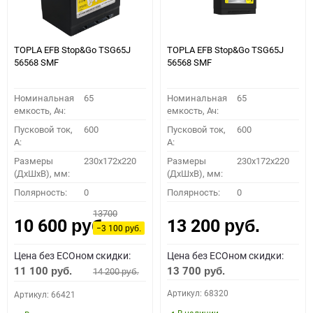
TOPLA EFB Stop&Go TSG65J
TOPLA EFB Stop&Go TSG65J
56568 SMF
56568 SMF
Номинальная
65
Номинальная
65
емкость, Ач:
емкость, Ач:
Пусковой ток,
600
Пусковой ток,
600
A:
A:
Размеры
230x172x220
Размеры
230x172x220
(ДхШхВ), мм:
(ДхШхВ), мм:
Полярность:
0
Полярность:
0
13700
10 600
13 200
руб.
руб.
−3 100
руб.
Цена без ECOном скидки:
Цена без ECOном скидки:
11 100
13 700
14 200
руб.
руб.
руб.
Артикул: 68320
Артикул: 66421