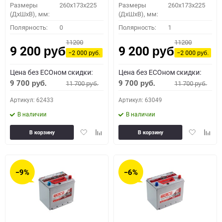
Размеры
260x173x225
Размеры
260x173x225
(ДхШхВ), мм:
(ДхШхВ), мм:
Полярность:
0
Полярность:
1
11200
11200
9 200
9 200
руб.
руб.
−2 000
−2 000
руб.
руб.
Цена без ECOном скидки:
Цена без ECOном скидки:
9 700
9 700
11 700
11 700
руб.
руб.
руб.
руб.
Артикул: 62433
Артикул: 63049
В наличии
В наличии
Добавить
Добавить
Добавить
Доба
В корзину
В корзину
в
к
в
к
избранное
сравнению
избранное
сравн
−9%
−6%