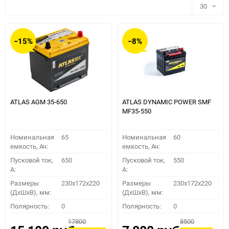
30
30
−15%
−8%
60
90
150
ATLAS AGM 35-650
ATLAS DYNAMIC POWER SMF
MF35-550
Номинальная
65
Номинальная
60
емкость, Ач:
емкость, Ач:
Пусковой ток,
650
Пусковой ток,
550
A:
A:
Размеры
230x172x220
Размеры
230x172x220
(ДхШхВ), мм:
(ДхШхВ), мм:
ПОДОБРАТЬ
Полярность:
0
Полярность:
0
17800
8500