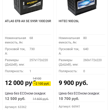
ATLAS EFB AX SE S95R 100D26R
HITEC 90D26L
Номинальная
68
Номинальная
80
емкость, Ач:
емкость, Ач:
Пусковой ток,
730
Пусковой ток,
640
A:
A:
Размеры
257x172x220
Размеры
260x172x220
(ДхШхВ), мм:
(ДхШхВ), мм:
Полярность:
1
Полярность:
0
14100
12 000
9 900
руб.
руб.
−2 100
руб.
Цена без ECOном скидки:
Цена без ECOном скидки:
12 500
10 700
14 600
руб.
руб.
руб.
Артикул: 66941
Артикул: 63362