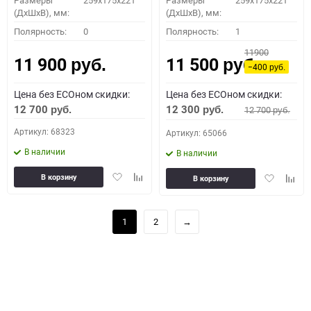
Размеры
259x175x221
Размеры
259x175x221
(ДхШхВ), мм:
(ДхШхВ), мм:
Полярность:
0
Полярность:
1
11900
11 900
11 500
руб.
руб.
−400
руб.
Цена без ECOном скидки:
Цена без ECOном скидки:
12 700
12 300
12 700
руб.
руб.
руб.
Артикул: 68323
Артикул: 65066
В наличии
В наличии
Добавить
Добавить
Добавить
Доба
В корзину
В корзину
в
к
в
к
избранное
сравнению
избранное
сравн
1
2
→