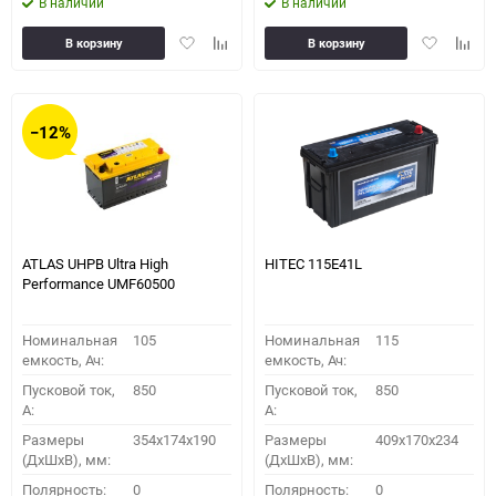
В наличии
В наличии
Добавить
Добавить
Добавить
Доба
В корзину
В корзину
в
к
в
к
избранное
сравнению
избранное
сравн
−12%
ATLAS UHPB Ultra High
HITEC 115E41L
Performance UMF60500
Номинальная
105
Номинальная
115
емкость, Ач:
емкость, Ач:
Пусковой ток,
850
Пусковой ток,
850
A:
A:
Размеры
354x174x190
Размеры
409x170x234
(ДхШхВ), мм:
(ДхШхВ), мм:
Полярность:
0
Полярность:
0