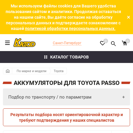
Мы используем файлы cookies для Вашего удобства
пользования сайтом и аналитики. Продолжая оставаться
на нашем сайте, Вы даёте согласие на обработку
персональных данных и подтверждаете ознакомление с
нашей
политикой обработки персональных данных.
0
0
Санкт-Петербург
КАТАЛОГ ТОВАРОВ
По марке и модели
Toyota
АККУМУЛЯТОРЫ ДЛЯ TOYOTA PASSO
Подбор по транспорту / по параметрам
Результаты подбора носят ориентировочной характер и
ПО ПАРАМЕТРАМ
ПО ТРАНСПОРТУ
требуют подтверждения у наших специалистов