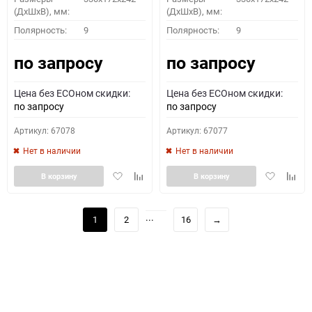
(ДхШхВ), мм:
(ДхШхВ), мм:
Полярность:
9
Полярность:
9
по запросу
по запросу
Цена без ECOном скидки:
Цена без ECOном скидки:
по запросу
по запросу
Артикул: 67078
Артикул: 67077
Нет в наличии
Нет в наличии
Добавить
Добавить
Добавить
Доба
В корзину
В корзину
в
к
в
к
избранное
сравнению
избранное
сравн
...
1
2
16
→