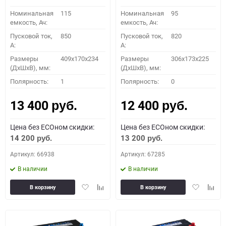
Номинальная
115
Номинальная
95
емкость, Ач:
емкость, Ач:
Пусковой ток,
850
Пусковой ток,
820
A:
A:
Размеры
409x170x234
Размеры
306x173x225
(ДхШхВ), мм:
(ДхШхВ), мм:
Полярность:
1
Полярность:
0
13 400
12 400
руб.
руб.
Цена без ECOном скидки:
Цена без ECOном скидки:
14 200
13 200
руб.
руб.
Артикул: 66938
Артикул: 67285
В наличии
В наличии
Добавить
Добавить
Добавить
Доба
В корзину
В корзину
в
к
в
к
избранное
сравнению
избранное
сравн