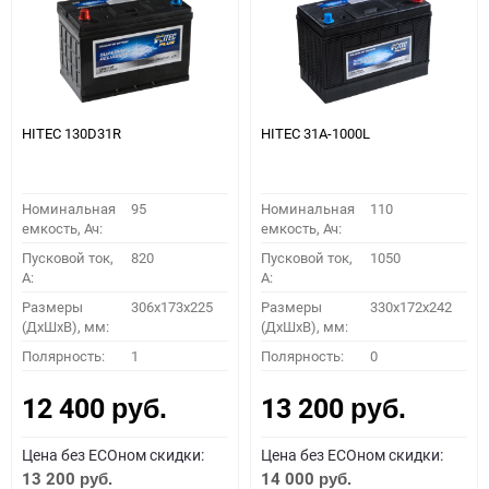
HITEC 130D31R
HITEC 31A-1000L
Номинальная
95
Номинальная
110
емкость, Ач:
емкость, Ач:
Пусковой ток,
820
Пусковой ток,
1050
A:
A:
Размеры
306x173x225
Размеры
330x172x242
(ДхШхВ), мм:
(ДхШхВ), мм:
Полярность:
1
Полярность:
0
12 400
13 200
руб.
руб.
Цена без ECOном скидки:
Цена без ECOном скидки:
13 200
14 000
руб.
руб.