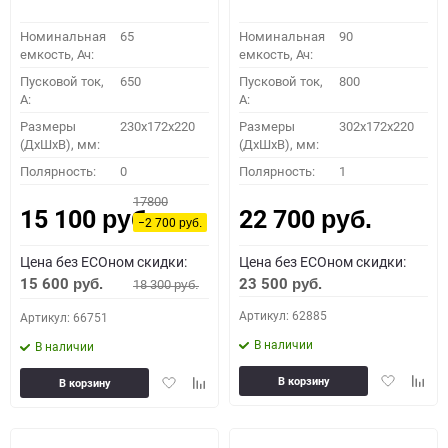
Номинальная
65
Номинальная
90
емкость, Ач:
емкость, Ач:
Пусковой ток,
650
Пусковой ток,
800
A:
A:
Размеры
230x172x220
Размеры
302x172x220
(ДхШхВ), мм:
(ДхШхВ), мм:
Полярность:
0
Полярность:
1
17800
15 100
22 700
руб.
руб.
−2 700
руб.
Цена без ECOном скидки:
Цена без ECOном скидки:
15 600
23 500
18 300
руб.
руб.
руб.
Артикул: 62885
Артикул: 66751
В наличии
В наличии
Добавить
Доба
Добавить
Добавить
В корзину
В корзину
в
к
в
к
избранное
сравн
избранное
сравнению