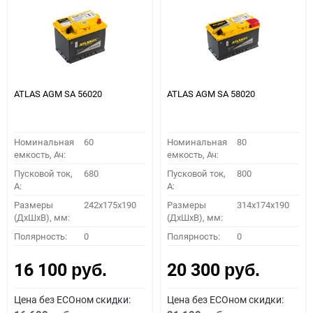
ATLAS AGM SA 56020
ATLAS AGM SA 58020
Номинальная
60
Номинальная
80
емкость, Ач:
емкость, Ач:
Пусковой ток,
680
Пусковой ток,
800
A:
A:
Размеры
242x175x190
Размеры
314x174x190
(ДхШхВ), мм:
(ДхШхВ), мм:
Полярность:
0
Полярность:
0
16 100
20 300
руб.
руб.
Цена без ECOном скидки:
Цена без ECOном скидки: