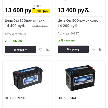
15500
13 600
13 400
руб.
руб.
−1 900
руб.
Цена без ECOном скидки:
Цена без ECOном скидки:
14 400
14 200
16 300
руб.
руб.
руб.
Артикул: 66937
Артикул: 59890
В наличии
В наличии
Добавить
Доба
Добавить
Добавить
В корзину
В корзину
в
к
в
к
избранное
сравн
избранное
сравнению
HITEC 115E41R
HITEC 130D31L