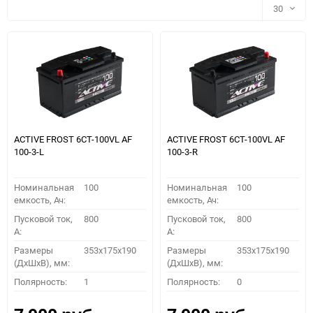
30
30
60
90
150
ACTIVE FROST 6СТ-100VL АF
ACTIVE FROST 6СТ-100VL АF
100-3-L
100-3-R
Номинальная
100
Номинальная
100
емкость, Ач:
емкость, Ач:
Пусковой ток,
800
Пусковой ток,
800
A:
A:
Размеры
353x175x190
Размеры
353x175x190
(ДхШхВ), мм:
(ДхШхВ), мм:
ПОДОБРАТЬ
Полярность:
1
Полярность:
0