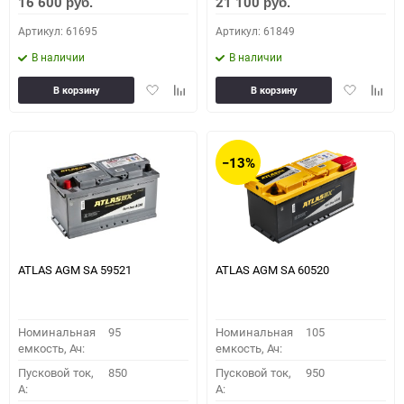
16 600
21 100
руб.
руб.
Артикул: 61695
Артикул: 61849
В наличии
В наличии
Добавить
Добавить
Добавить
Доба
В корзину
В корзину
в
к
в
к
избранное
сравнению
избранное
сравн
−13%
ATLAS AGM SA 59521
ATLAS AGM SA 60520
Номинальная
95
Номинальная
105
емкость, Ач:
емкость, Ач:
Пусковой ток,
850
Пусковой ток,
950
A:
A: