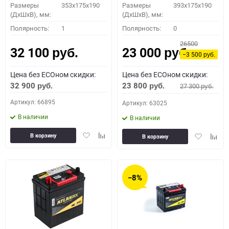
Размеры
353x175x190
Размеры
393x175x190
(ДхШхВ), мм:
(ДхШхВ), мм:
Полярность:
1
Полярность:
0
26500
32 100
23 000
руб.
руб.
−3 500
руб.
Цена без ECOном скидки:
Цена без ECOном скидки:
32 900
23 800
27 300
руб.
руб.
руб.
Артикул: 66895
Артикул: 63025
В наличии
В наличии
Добавить
Добавить
Добавить
Доба
В корзину
В корзину
в
к
в
к
избранное
сравнению
избранное
сравн
−8%