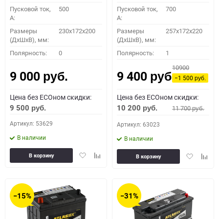
Пусковой ток,
500
Пусковой ток,
700
A:
A:
Размеры
230x172x200
Размеры
257x172x220
(ДхШхВ), мм:
(ДхШхВ), мм:
Полярность:
0
Полярность:
1
10900
9 000
9 400
руб.
руб.
−1 500
руб.
Цена без ECOном скидки:
Цена без ECOном скидки:
9 500
10 200
11 700
руб.
руб.
руб.
Артикул: 53629
Артикул: 63023
В наличии
В наличии
Добавить
Добавить
Добавить
Доба
В корзину
В корзину
в
к
в
к
избранное
сравнению
избранное
сравн
−15%
−31%