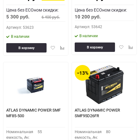
Цена без ECOном скидки:
Цена без ECOном скидки:
5 300
10 200
6 400
руб.
руб.
руб.
Артикул: 53642
Артикул: 53623
В наличии
В наличии
Добавить
Доба
Добавить
Добавить
В корзину
В корзину
в
к
в
к
избранное
сравн
избранное
сравнению
−13%
ATLAS DYNAMIC POWER SMF
ATLAS DYNAMIC POWER
MF85-500
SMF95D26FR
Номинальная
55
Номинальная
80
емкость, Ач:
емкость, Ач: