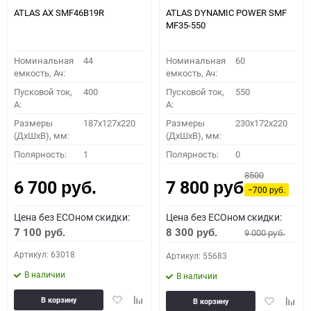
ATLAS AX SMF46B19R
ATLAS DYNAMIC POWER SMF
MF35-550
Номинальная
44
Номинальная
60
емкость, Ач:
емкость, Ач:
Пусковой ток,
400
Пусковой ток,
550
A:
A:
Размеры
187x127x220
Размеры
230x172x220
(ДхШхВ), мм:
(ДхШхВ), мм:
Полярность:
1
Полярность:
0
8500
6 700
7 800
руб.
руб.
−700
руб.
Цена без ECOном скидки:
Цена без ECOном скидки:
7 100
8 300
9 000
руб.
руб.
руб.
Артикул: 63018
Артикул: 55683
В наличии
В наличии
Добавить
Добавить
Добавить
Доба
В корзину
В корзину