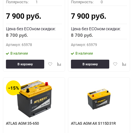
Полярность:
1
Полярность:
0
7 900
7 900
руб.
руб.
Цена без ECOном скидки:
Цена без ECOном скидки:
8 700
8 700
руб.
руб.
Артикул: 65978
Артикул: 65979
В наличии
В наличии
Добавить
Добавить
Добавить
Доба
В корзину
В корзину
в
к
в
к
избранное
сравнению
избранное
сравн
−15%
ATLAS AGM 35-650
ATLAS AGM AX S115D31R