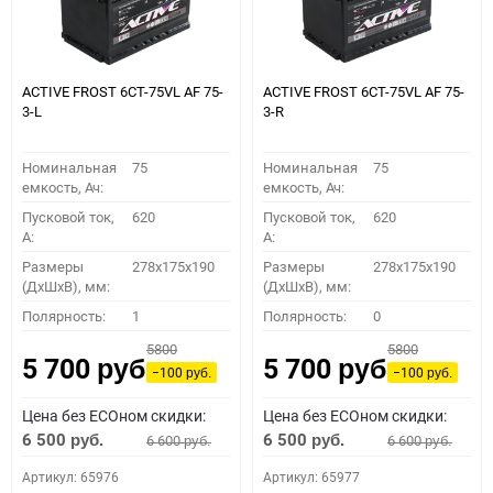
ACTIVE FROST 6СТ-75VL АF 75-
ACTIVE FROST 6СТ-75VL АF 75-
3-L
3-R
Номинальная
75
Номинальная
75
емкость, Ач:
емкость, Ач:
Пусковой ток,
620
Пусковой ток,
620
A:
A:
Размеры
278x175x190
Размеры
278x175x190
(ДхШхВ), мм:
(ДхШхВ), мм:
Полярность:
1
Полярность:
0
5800
5800
5 700
5 700
руб.
руб.
−100
−100
руб.
руб.
Цена без ECOном скидки:
Цена без ECOном скидки:
6 500
6 500
6 600
6 600
руб.
руб.
руб.
руб.
Артикул: 65976
Артикул: 65977