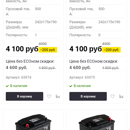
емкость, Ач:
емкость, Ач:
Пусковой ток,
500
Пусковой ток,
500
A:
A:
Размеры
242x175x190
Размеры
242x175x190
(ДхШхВ), мм:
(ДхШхВ), мм:
Полярность:
1
Полярность:
0
4300
4300
4 100
4 100
руб.
руб.
−200
−200
руб.
руб.
Цена без ECOном скидки:
Цена без ECOном скидки:
4 600
4 600
4 800
4 800
руб.
руб.
руб.
руб.
Артикул: 65974
Артикул: 65975
В наличии
В наличии
Добавить
Добавить
Добавить
Доба
В корзину
В корзину
в
к
в
к
избранное
сравнению
избранное
сравн