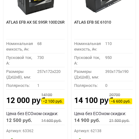
ATLAS EFB AX SE S95R 100D26R
ATLAS EFB SE 61010
Номинальная
68
Номинальная
110
емкость, Ач:
емкость, Ач:
Пусковой ток,
730
Пусковой ток,
950
A:
A:
Размеры
257x172x220
Размеры
393x175x190
(ДхШхВ), мм:
(ДхШхВ), мм:
Полярность:
1
Полярность:
0
14100
20700
12 000
14 100
руб.
руб.
−2 100
−6 600
руб.
руб.
Цена без ECOном скидки:
Цена без ECOном скидки:
12 500
14 900
14 600
21 500
руб.
руб.
руб.
руб.
Артикул: 63362
Артикул: 62138