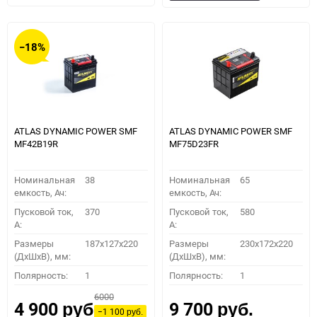
в
к
в
к
избранное
сравнению
избранное
сравн
−18%
ATLAS DYNAMIC POWER SMF
ATLAS DYNAMIC POWER SMF
MF42B19R
MF75D23FR
Номинальная
38
Номинальная
65
емкость, Ач:
емкость, Ач:
Пусковой ток,
370
Пусковой ток,
580
A:
A:
Размеры
187x127x220
Размеры
230x172x220
(ДхШхВ), мм:
(ДхШхВ), мм:
Полярность:
1
Полярность:
1
6000
4 900
9 700
руб.
руб.
−1 100
руб.