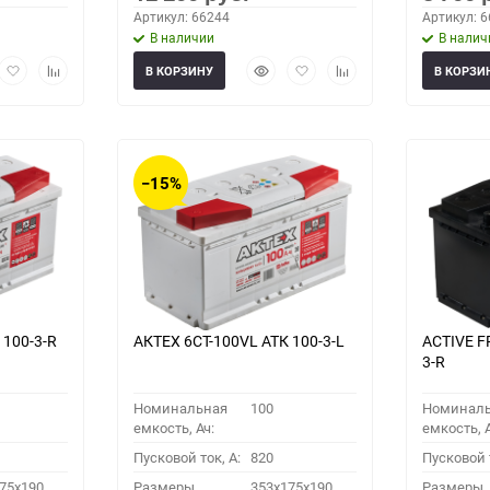
Артикул: 66244
Артикул: 
В наличии
В налич
рый
Добавить
Добавить
Быстрый
Добавить
Добавить
В КОРЗИНУ
В КОРЗИ
мотр
в
к
просмотр
в
к
избранное
сравнению
избранное
сравнению
−15%
 100-3-R
АКТЕХ 6СТ-100VL АТК 100-3-L
ACTIVE F
3-R
Номинальная
100
Номинал
емкость, Ач:
емкость, А
Пусковой ток, A:
820
Пусковой т
75x190
Размеры
353x175x190
Размеры