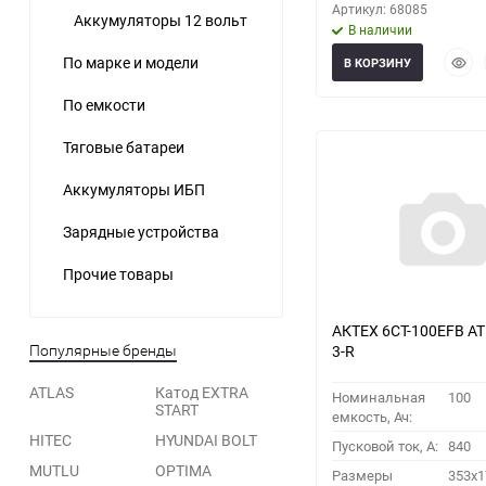
Артикул: 68085
Аккумуляторы 12 вольт
В наличии
Быст
По марке и модели
В КОРЗИНУ
прос
По емкости
Тяговые батареи
Аккумуляторы ИБП
Зарядные устройства
Прочие товары
АКТЕХ 6СТ-100EFB AT
3-R
Популярные бренды
ATLAS
Катод EXTRA
Номинальная
100
START
емкость, Ач:
HITEC
HYUNDAI BOLT
Пусковой ток, A:
840
MUTLU
OPTIMA
Размеры
353x1