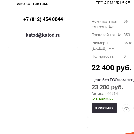
HITEC AGM VRL5 95
ниже контактам.
+7 (812) 454 0844
Номинальная
95
емкость, Ач:
katod@katod.ru
Пусковой ток, A:
850
Размеры
353x1
(ДхШхВ), мм:
Полярность:
0
22 400
руб.
Цена без ECOном ски
23 200
руб.
Артикул: 66964
В наличии
Быст
В КОРЗИНУ
прос