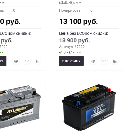
мм:
(ДхШхВ), мм:
ть:
0
Полярность:
0
00
13 100
руб.
руб.
 ECOном скидки:
Цена без ECOном скидки:
0
13 900
руб.
руб.
67290
Артикул: 67222
ии
В наличии
Быстрый
Добавить
Добавить
Быстрый
Добавить
Добавить
НУ
В КОРЗИНУ
просмотр
в
к
просмотр
в
к
избранное
сравнению
избранное
сравнени