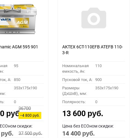
namic AGM 595 901
АКТЕХ 6СТ-110EFB ATEFB 110-
3-R
ьная
95
Номинальная
110
ч:
емкость, Ач:
ок, A:
850
Пусковой ток, A:
900
353x175x190
Размеры
353x175x190
мм:
(ДхШхВ), мм:
ть:
0
Полярность:
0
36700
00
13 600
руб.
руб.
−4 800
руб.
 ECOном скидки:
Цена без ECOном скидки:
0
14 400
37 500
руб.
руб.
руб.