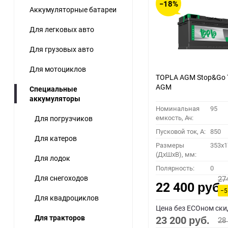
−18%
Аккумуляторные батареи
60
Для легковых авто
90
Для грузовых авто
150
Для мотоциклов
TOPLA AGM Stop&Go 
AGM
Специальные
аккумуляторы
Номинальная
95
емкость, Ач:
Для погрузчиков
Пусковой ток, A:
850
Для катеров
Размеры
353x1
(ДхШхВ), мм:
Для лодок
Полярность:
0
Для снегоходов
27
22 400
руб.
−5
Для квадроциклов
Цена без ECOном ски
Для тракторов
23 200
28
руб.