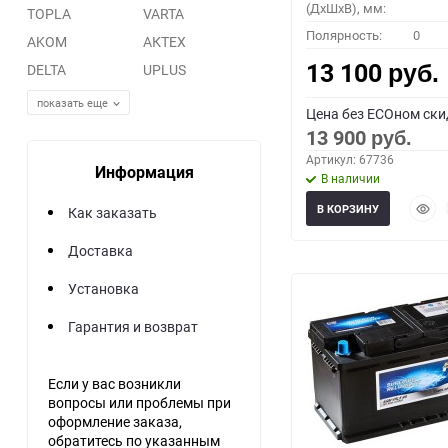
(ДхШхВ), мм:
TOPLA
VARTA
Полярность:
0
AKOM
АКТЕХ
13 100
DELTA
UPLUS
руб.
показать еще
Цена без ECOном ски
13 900
руб.
Артикул: 67736
Информация
В наличии
Быст
В КОРЗИНУ
Как заказать
прос
Доставка
Установка
Гарантия и возврат
Если у вас возникли
вопросы или проблемы при
оформление заказа,
обратитесь по указанным