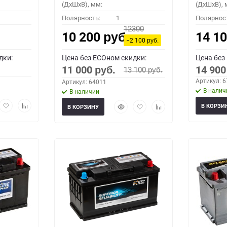
(ДхШхВ), мм:
(ДхШхВ), 
Полярность:
1
Полярнос
12300
10 200
14 1
руб.
−2 100
руб.
дки:
Цена без ECOном скидки:
Цена без
11 000
14 90
13 100
руб.
руб.
Артикул: 
Артикул: 64011
В налич
В наличии
рый
Добавить
Добавить
Быстрый
Добавить
Добавить
В КОРЗИ
В КОРЗИНУ
мотр
в
к
просмотр
в
к
избранное
сравнению
избранное
сравнению