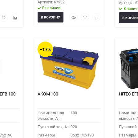
Артикул: 67932
Артикул: 
В наличии
В налич
Быстрый
Добавить
Добавить
рый
Добавить
Добавить
В КОРЗИНУ
В КОРЗИ
просмотр
в
к
мотр
в
к
избранное
сравнению
избранное
сравнению
−17%
EFB 100-
АКОМ 100
HITEC EF
Номинальная
100
Номинал
емкость, Ач:
емкость, А
Пусковой ток, A:
920
Пусковой т
75x190
Размеры
353x175x190
Размеры