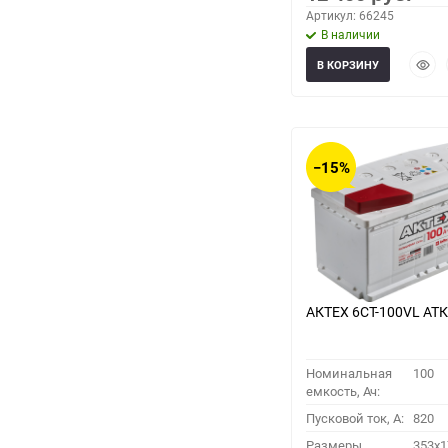
Артикул: 66245
В наличии
Быст
В КОРЗИНУ
прос
−15%
АКТЕХ 6СТ-100VL АТК
Номинальная
100
емкость, Ач:
Пусковой ток, A:
820
Размеры
353x1