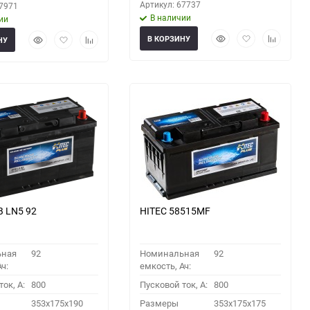
Артикул: 67737
67971
В наличии
ии
Быстрый
Добавить
Добавить
Быстрый
Добавить
Добавить
В КОРЗИНУ
НУ
просмотр
в
к
просмотр
в
к
избранное
сравнени
избранное
сравнению
B LN5 92
HITEC 58515MF
ьная
92
Номинальная
92
ч:
емкость, Ач:
ок, A:
800
Пусковой ток, A:
800
353x175x190
Размеры
353x175x175