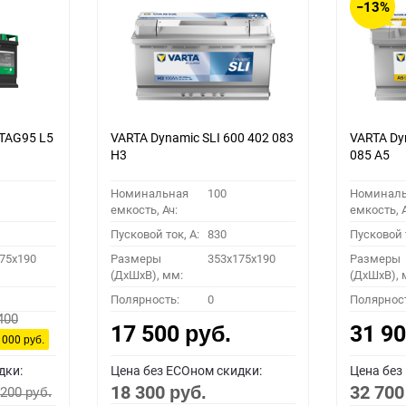
−13%
TAG95 L5
VARTA Dynamic SLI 600 402 083
VARTA Dy
H3
085 A5
Номинальная
100
Номинал
емкость, Ач:
емкость, А
Пусковой ток, A:
830
Пусковой т
75x190
Размеры
353x175x190
Размеры
(ДхШхВ), мм:
(ДхШхВ), 
Полярность:
0
Полярнос
400
17 500
31 9
руб.
 000
руб.
дки:
Цена без ECOном скидки:
Цена без
18 300
32 70
 200
руб.
руб.