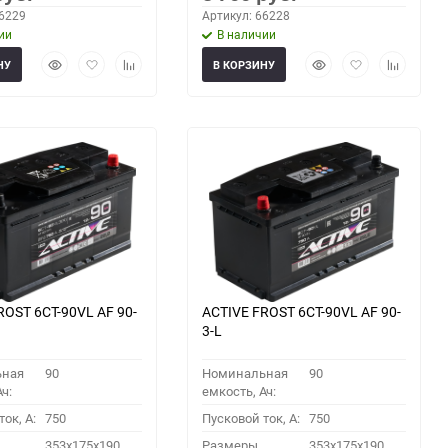
66229
Артикул: 66228
ии
В наличии
Быстрый
Добавить
Добавить
Быстрый
Добавить
Добавить
НУ
В КОРЗИНУ
просмотр
в
к
просмотр
в
к
избранное
сравнению
избранное
сравнени
ROST 6СТ-90VL АF 90-
ACTIVE FROST 6СТ-90VL АF 90-
3-L
ьная
90
Номинальная
90
ч:
емкость, Ач:
ок, A:
750
Пусковой ток, A:
750
353x175x190
Размеры
353x175x190