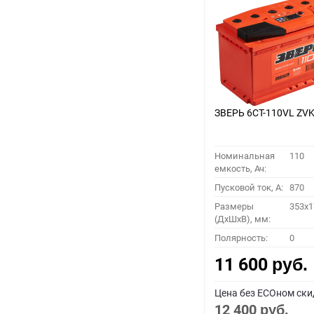
ЗВЕРЬ 6СТ-110VL ZVK
Номинальная
110
емкость, Ач:
Пусковой ток, A:
870
Размеры
353x1
(ДхШхВ), мм:
Полярность:
0
11 600
руб.
Цена без ECOном ски
12 400
руб.