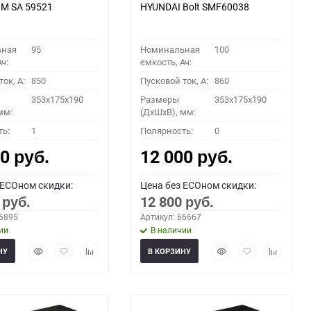
M SA 59521
HYUNDAI Bolt SMF60038
ьная
95
Номинальная
100
ч:
емкость, Ач:
ок, A:
850
Пусковой ток, A:
860
353x175x190
Размеры
353x175x190
мм:
(ДхШхВ), мм:
ть:
1
Полярность:
0
00
12 000
руб.
руб.
 ECOном скидки:
Цена без ECOном скидки:
0
12 800
руб.
руб.
66895
Артикул: 66667
ии
В наличии
Быстрый
Добавить
Добавить
Быстрый
Добавить
Добавить
НУ
В КОРЗИНУ
просмотр
в
к
просмотр
в
к
избранное
сравнению
избранное
сравнени