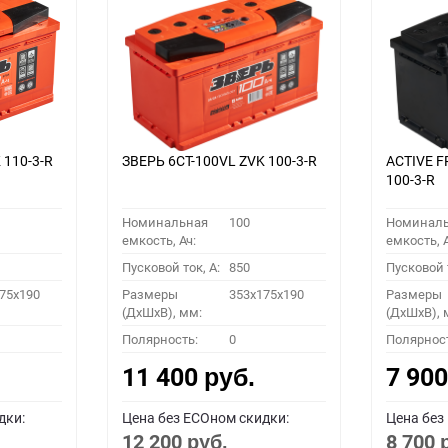
 110-3-R
ЗВЕРЬ 6СТ-100VL ZVK 100-3-R
ACTIVE F
100-3-R
Номинальная
100
Номинал
емкость, Ач:
емкость, А
Пусковой ток, A:
850
Пусковой т
75x190
Размеры
353x175x190
Размеры
(ДхШхВ), мм:
(ДхШхВ), 
Полярность:
0
Полярнос
11 400
7 90
руб.
дки:
Цена без ECOном скидки:
Цена без
12 200
8 700
руб.