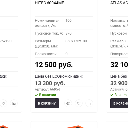
HITEC 60044MF
ATLAS AG
Номинальная
100
Номинал
емкость, Ач:
емкость, А
Пусковой ток, A:
870
Пусковой т
75x190
Размеры
353x175x190
Размеры
(ДхШхВ), мм:
(ДхШхВ), 
Полярность:
0
Полярнос
12 500
32 1
руб.
дки:
Цена без ECOном скидки:
Цена без
13 300
32 90
руб.
Артикул: 66954
Артикул: 
В наличии
В налич
рый
Добавить
Добавить
Быстрый
Добавить
Добавить
В КОРЗИНУ
В КОРЗИ
мотр
в
к
просмотр
в
к
избранное
сравнению
избранное
сравнению