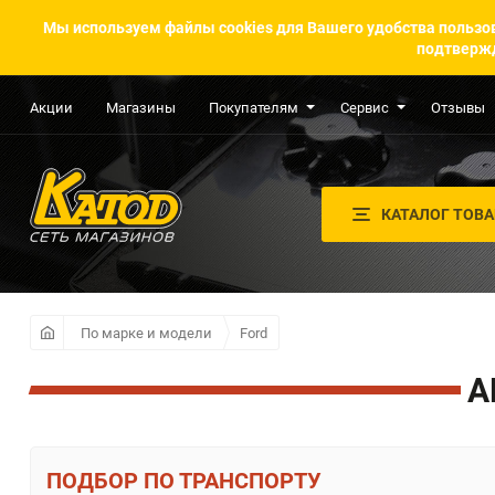
Мы используем файлы cookies для Вашего удобства пользов
подтвержд
Акции
Магазины
Покупателям
Сервис
Отзывы
КАТАЛОГ ТОВ
По марке и модели
Ford
А
ПО ТРАНСПОРТУ