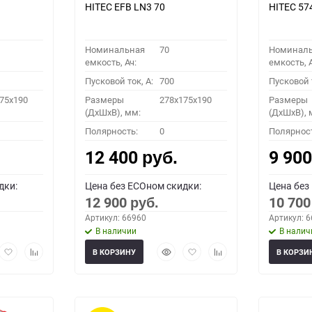
HITEC EFB LN3 70
HITEC 5
Номинальная
70
Номинал
емкость, Ач:
емкость, А
Пусковой ток, A:
700
Пусковой т
75x190
Размеры
278x175x190
Размеры
(ДхШхВ), мм:
(ДхШхВ), 
Полярность:
0
Полярнос
12 400
9 90
руб.
дки:
Цена без ECOном скидки:
Цена без
12 900
10 70
руб.
Артикул: 66960
Артикул: 
В наличии
В налич
рый
Добавить
Добавить
Быстрый
Добавить
Добавить
В КОРЗИНУ
В КОРЗИ
мотр
в
к
просмотр
в
к
избранное
сравнению
избранное
сравнению