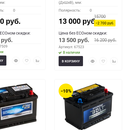
мм:
(ДхШхВ), мм:
ть:
0
Полярность:
0
15700
00
13 000
руб.
руб.
−2 700
руб.
 ECOном скидки:
Цена без ECOном скидки:
0
13 500
16 200
руб.
руб.
руб.
67509
Артикул: 67523
ии
В наличии
Быстрый
Добавить
Добавить
Быстрый
Добавить
Добавить
НУ
В КОРЗИНУ
просмотр
в
к
просмотр
в
к
избранное
сравнению
избранное
сравнени
−10%