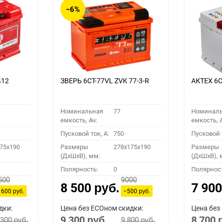
−6%
412
ЗВЕРЬ 6СТ-77VL ZVK 77-3-R
АКТЕХ 6С
Номинальная
77
Номинал
емкость, Ач:
емкость, А
Пусковой ток, A:
750
Пусковой т
75x190
Размеры
278x175x190
Размеры
(ДхШхВ), мм:
(ДхШхВ), 
Полярность:
0
Полярнос
500
9000
8 500
7 90
руб.
 600
−500
руб.
руб.
дки:
Цена без ECOном скидки:
Цена без
9 300
8 700
 300
9 800
руб.
руб.
руб.