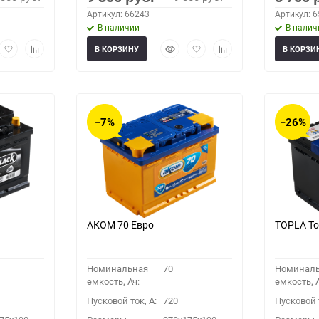
Артикул: 66243
Артикул: 
В наличии
В налич
рый
Добавить
Добавить
Быстрый
Добавить
Добавить
В КОРЗИНУ
В КОРЗИ
мотр
в
к
просмотр
в
к
избранное
сравнению
избранное
сравнению
−7%
−26%
АКОМ 70 Евро
TOPLA To
Номинальная
70
Номинал
емкость, Ач:
емкость, А
Пусковой ток, A:
720
Пусковой т