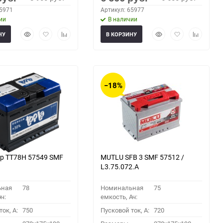
65971
Артикул: 65977
ии
В наличии
Быстрый
Добавить
Добавить
Быстрый
Добавить
Добавить
НУ
В КОРЗИНУ
просмотр
в
к
просмотр
в
к
избранное
сравнению
избранное
сравнени
−18%
p TT78H 57549 SMF
MUTLU SFB 3 SMF 57512 /
L3.75.072.A
ьная
78
Номинальная
75
ч:
емкость, Ач:
ок, A:
750
Пусковой ток, A:
720