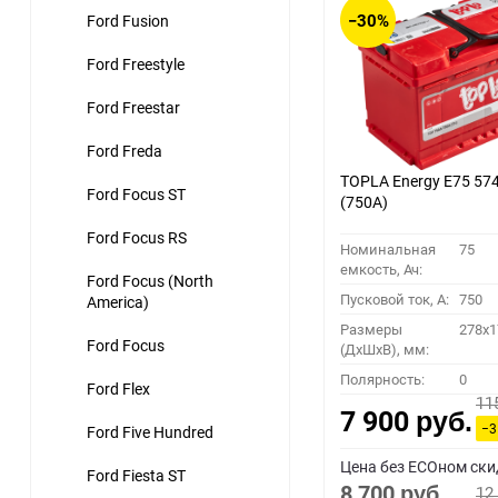
−30%
Ford Fusion
Ford Freestyle
Ford Freestar
Ford Freda
TOPLA Energy E75 57
Ford Focus ST
(750A)
Ford Focus RS
Номинальная
75
емкость, Ач:
Ford Focus (North
Пусковой ток, A:
750
America)
Размеры
278x1
Ford Focus
(ДхШхВ), мм:
Полярность:
0
Ford Flex
11
7 900
руб.
−3
Ford Five Hundred
Цена без ECOном ски
Ford Fiesta ST
8 700
12
руб.