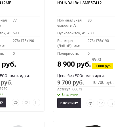
7412MF
HYUNDAI Bolt SMF57412
ьная
77
Номинальная
80
ч:
емкость, Ач:
ок, A:
690
Пусковой ток, A:
780
278x175x190
Размеры
278x175x190
мм:
(ДхШхВ), мм:
ть:
0
Полярность:
0
9900
0
8 900
руб.
руб.
−1 000
руб.
 ECOном скидки:
Цена без ECOном скидки:
0
9 700
10 700
руб.
руб.
руб.
66950
Артикул: 66673
ии
В наличии
Быстрый
Добавить
Добавить
Быстрый
Добавить
Добавить
НУ
В КОРЗИНУ
просмотр
в
к
просмотр
в
к
избранное
сравнению
избранное
сравнени