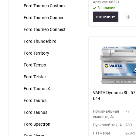
Артикул: 68321
Ford Tourneo Custom
В наличии
Быст
Ford Tourneo Courier
В КОРЗИНУ
прос
Ford Tourneo Connect
Ford Thunderbird
Ford Territory
Ford Tempo
Ford Telstar
Ford Taurus X
VARTA Dynamic SLI 57
E44
Ford Taurus
Номинальная
77
Ford Taunus
емкость, Ач:
Ford Spectron
Пусковой ток, A:
780
Размеры
278x1
Ford Sierra