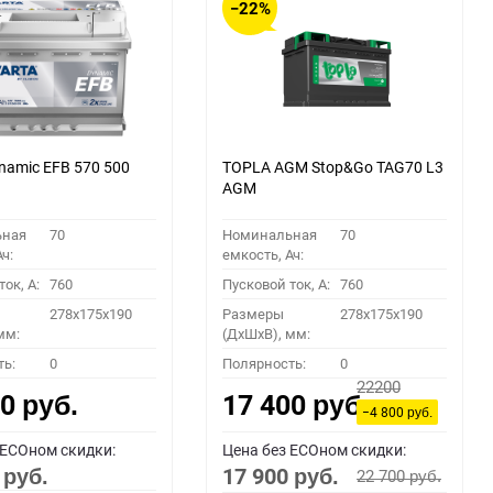
−22%
namic EFB 570 500
TOPLA AGM Stop&Go TAG70 L3
AGM
ьная
70
Номинальная
70
ч:
емкость, Ач:
ок, A:
760
Пусковой ток, A:
760
278x175x190
Размеры
278x175x190
мм:
(ДхШхВ), мм:
ть:
0
Полярность:
0
22200
00
17 400
руб.
руб.
−4 800
руб.
 ECOном скидки:
Цена без ECOном скидки:
0
17 900
22 700
руб.
руб.
руб.