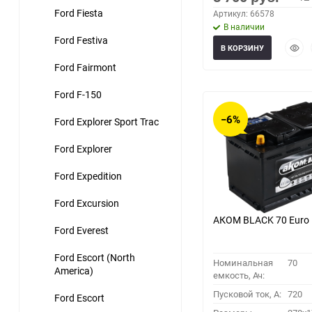
Ford Fiesta
Артикул: 66578
В наличии
Ford Festiva
Быст
В КОРЗИНУ
прос
Ford Fairmont
Ford F-150
−6%
Ford Explorer Sport Trac
Ford Explorer
Ford Expedition
Ford Excursion
АКОМ BLACK 70 Euro
Ford Everest
Ford Escort (North
Номинальная
70
America)
емкость, Ач:
Пусковой ток, A:
720
Ford Escort