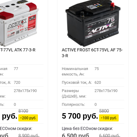
Т-77VL АТК 77-3-R
ACTIVE FROST 6СТ-75VL АF 75-
3-R
ьная
77
Номинальная
75
ч:
емкость, Ач:
ок, A:
720
Пусковой ток, A:
620
278x175x190
Размеры
278x175x190
мм:
(ДхШхВ), мм:
ть:
0
Полярность:
0
8100
5800
0
5 700
руб.
руб.
−200
−100
руб.
руб.
 ECOном скидки:
Цена без ECOном скидки:
6 500
8 900
6 600
руб.
руб.
руб.
руб.