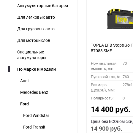
Аккумуляторные батареи
60
Для легковых авто
90
Для грузовых авто
150
Для мотоциклов
TOPLA EFB Stop&Go 
57088 SMF
Специальные
аккумуляторы
Номинальная
70
емкость, Ач:
По марке и модели
Пусковой ток, A:
760
Audi
Размеры
278x1
(ДхШхВ), мм:
Mercedes Benz
Полярность:
0
Ford
14 400
руб.
Ford Windstar
Цена без ECOном ски
Ford Transit
14 900
руб.