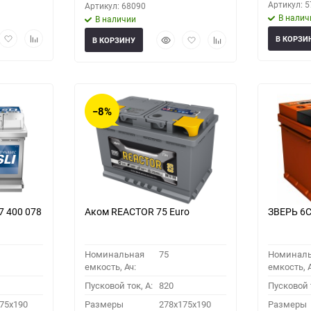
Артикул: 
Артикул: 68090
В налич
В наличии
рый
Добавить
Добавить
Быстрый
Добавить
Добавить
В КОРЗИ
В КОРЗИНУ
мотр
в
к
просмотр
в
к
избранное
сравнению
избранное
сравнению
−8%
7 400 078
Аком REACTOR 75 Euro
ЗВЕРЬ 6C
Номинальная
75
Номинал
емкость, Ач:
емкость, А
Пусковой ток, A:
820
Пусковой т
75x190
Размеры
278x175x190
Размеры