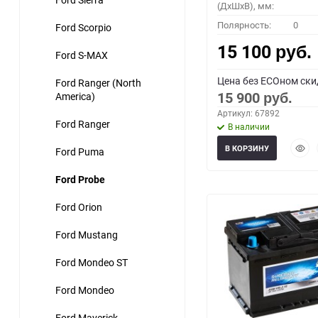
(ДхШхВ), мм:
Полярность:
0
Ford Scorpio
15 100
руб.
Ford S-MAX
Цена без ECOном ски
Ford Ranger (North
15 900
America)
руб.
Артикул: 67892
Ford Ranger
В наличии
Быст
В КОРЗИНУ
Ford Puma
прос
Ford Probe
Ford Orion
Ford Mustang
Ford Mondeo ST
Ford Mondeo
Ford Maverick