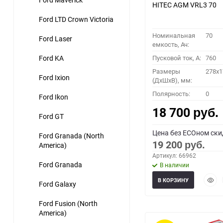
HITEC AGM VRL3 70
Ford LTD Crown Victoria
Номинальная
70
Ford Laser
емкость, Ач:
Ford KA
Пусковой ток, A:
760
Размеры
278x1
Ford Ixion
(ДхШхВ), мм:
Полярность:
0
Ford Ikon
18 700
руб.
Ford GT
Цена без ECOном ски
Ford Granada (North
19 200
America)
руб.
Артикул: 66962
Ford Granada
В наличии
Быст
В КОРЗИНУ
Ford Galaxy
прос
Ford Fusion (North
America)