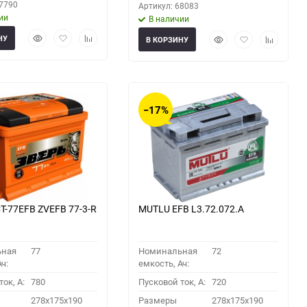
57790
Артикул: 68083
ии
В наличии
Быстрый
Добавить
Добавить
Быстрый
Добавить
Добавить
НУ
В КОРЗИНУ
просмотр
в
к
просмотр
в
к
избранное
сравнению
избранное
сравнени
−17%
T-77EFB ZVEFB 77-3-R
MUTLU EFB L3.72.072.A
ьная
77
Номинальная
72
ч:
емкость, Ач:
ок, A:
780
Пусковой ток, A:
720
278x175x190
Размеры
278x175x190