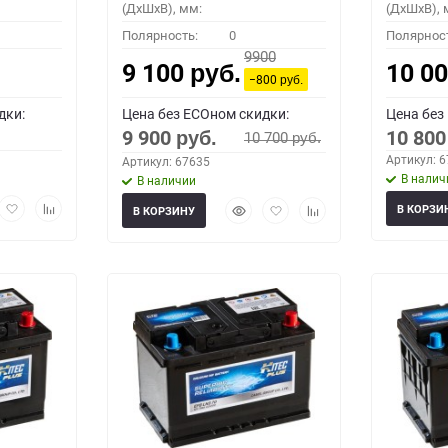
(ДхШхВ), мм:
(ДхШхВ), 
Полярность:
0
Полярнос
9900
9 100
10 0
руб.
−800
руб.
дки:
Цена без ECOном скидки:
Цена без
9 900
10 80
10 700
руб.
руб.
Артикул: 
Артикул: 67635
В налич
В наличии
рый
Добавить
Добавить
Быстрый
Добавить
Добавить
В КОРЗИ
В КОРЗИНУ
мотр
в
к
просмотр
в
к
избранное
сравнению
избранное
сравнению