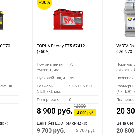
−30%
TSG70
TOPLA Energy E75 57412
VARTA Dy
(750A)
076 N70
Номинальная
75
Номинал
емкость, Ач:
емкость, А
Пусковой ток, A:
750
Пусковой т
75x190
Размеры
278x175x190
Размеры
(ДхШхВ), мм:
(ДхШхВ), 
Полярность:
0
Полярнос
12900
8 900
20 3
руб.
−4 000
руб.
дки:
Цена без ECOном скидки:
Цена без
9 700
20 80
13 700
руб.
руб.