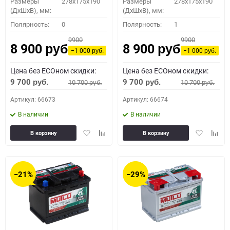
Размеры
278x175x190
Размеры
278x175x190
(ДхШхВ), мм:
(ДхШхВ), мм:
Полярность:
0
Полярность:
1
9900
9900
8 900
8 900
руб.
руб.
−1 000
−1 000
руб.
руб.
Цена без ECOном скидки:
Цена без ECOном скидки:
9 700
9 700
10 700
10 700
руб.
руб.
руб.
руб.
Артикул: 66673
Артикул: 66674
В наличии
В наличии
Добавить
Добавить
Добавить
Доба
В корзину
В корзину
в
к
в
к
избранное
сравнению
избранное
сравн
−21%
−29%