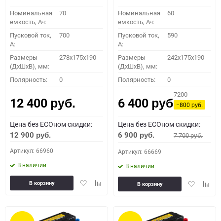
Номинальная
70
Номинальная
60
емкость, Ач:
емкость, Ач:
Пусковой ток,
700
Пусковой ток,
590
A:
A:
Размеры
278x175x190
Размеры
242x175x190
(ДхШхВ), мм:
(ДхШхВ), мм:
Полярность:
0
Полярность:
0
7200
12 400
6 400
руб.
руб.
−800
руб.
Цена без ECOном скидки:
Цена без ECOном скидки:
12 900
6 900
7 700
руб.
руб.
руб.
Артикул: 66960
Артикул: 66669
В наличии
В наличии
Добавить
Добавить
Добавить
Доба
В корзину
В корзину
в
к
в
к
избранное
сравнению
избранное
сравн