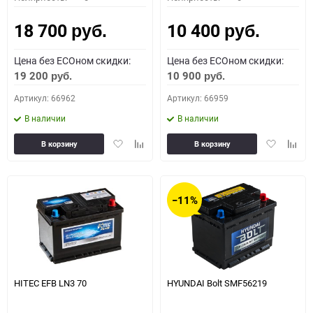
18 700
10 400
руб.
руб.
Цена без ECOном скидки:
Цена без ECOном скидки:
19 200
10 900
руб.
руб.
Артикул: 66962
Артикул: 66959
В наличии
В наличии
Добавить
Добавить
Добавить
Доба
В корзину
В корзину
в
к
в
к
избранное
сравнению
избранное
сравн
−11%
HITEC EFB LN3 70
HYUNDAI Bolt SMF56219