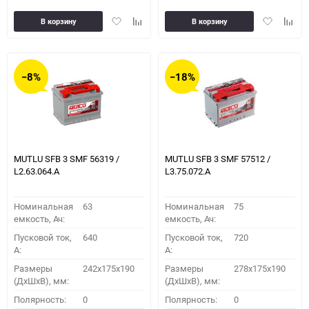
Добавить
Добавить
Добавить
Доба
В корзину
В корзину
в
к
в
к
избранное
сравнению
избранное
сравн
−8%
−18%
MUTLU SFB 3 SMF 56319 /
MUTLU SFB 3 SMF 57512 /
L2.63.064.А
L3.75.072.A
Номинальная
63
Номинальная
75
емкость, Ач:
емкость, Ач:
Пусковой ток,
640
Пусковой ток,
720
A:
A:
Размеры
242x175x190
Размеры
278x175x190
(ДхШхВ), мм:
(ДхШхВ), мм:
Полярность:
0
Полярность:
0