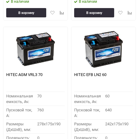
В наличии
В наличии
Добавить
Добавить
Добавить
Доба
В корзину
В корзину
в
к
в
к
избранное
сравнению
избранное
сравн
HITEC AGM VRL3 70
HITEC EFB LN2 60
Номинальная
70
Номинальная
60
емкость, Ач:
емкость, Ач:
Пусковой ток,
760
Пусковой ток,
640
A:
A:
Размеры
278x175x190
Размеры
242x175x190
(ДхШхВ), мм:
(ДхШхВ), мм:
Полярность:
0
Полярность:
0