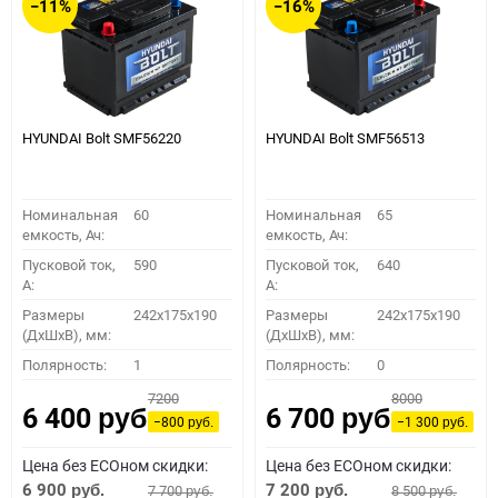
−11%
−16%
HYUNDAI Bolt SMF56220
HYUNDAI Bolt SMF56513
Номинальная
60
Номинальная
65
емкость, Ач:
емкость, Ач:
Пусковой ток,
590
Пусковой ток,
640
A:
A:
Размеры
242x175x190
Размеры
242x175x190
(ДхШхВ), мм:
(ДхШхВ), мм:
Полярность:
1
Полярность:
0
7200
8000
6 400
6 700
руб.
руб.
−800
−1 300
руб.
руб.
Цена без ECOном скидки:
Цена без ECOном скидки:
6 900
7 200
7 700
8 500
руб.
руб.
руб.
руб.