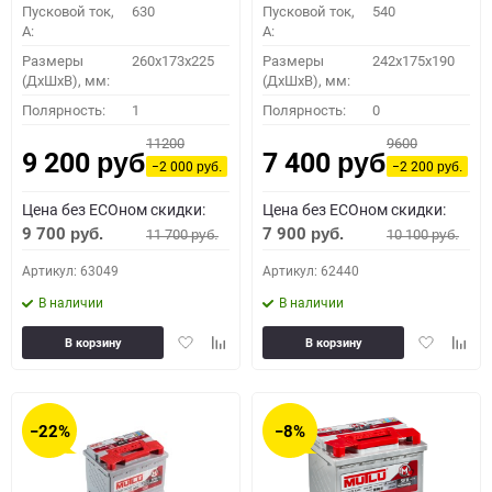
Пусковой ток,
630
Пусковой ток,
540
A:
A:
Размеры
260x173x225
Размеры
242x175x190
(ДхШхВ), мм:
(ДхШхВ), мм:
Полярность:
1
Полярность:
0
11200
9600
9 200
7 400
руб.
руб.
−2 000
−2 200
руб.
руб.
Цена без ECOном скидки:
Цена без ECOном скидки:
9 700
7 900
11 700
10 100
руб.
руб.
руб.
руб.
Артикул: 63049
Артикул: 62440
В наличии
В наличии
Добавить
Добавить
Добавить
Доба
В корзину
В корзину
в
к
в
к
избранное
сравнению
избранное
сравн
−22%
−8%