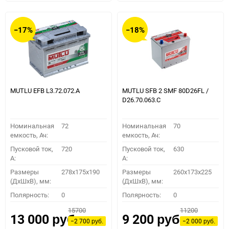
избранное
сравнению
избранное
сравн
−17%
−18%
MUTLU EFB L3.72.072.A
MUTLU SFB 2 SMF 80D26FL /
D26.70.063.C
Номинальная
72
Номинальная
70
емкость, Ач:
емкость, Ач:
Пусковой ток,
720
Пусковой ток,
630
A:
A:
Размеры
278x175x190
Размеры
260x173x225
(ДхШхВ), мм:
(ДхШхВ), мм:
Полярность:
0
Полярность:
0
15700
11200
13 000
9 200
руб.
руб.
−2 700
−2 000
руб.
руб.