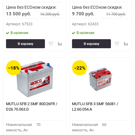
Цена без ECOном скидки:
Цена без ECOном скидки:
13 500
9 700
16 200
11 700
руб.
руб.
руб.
руб.
Артикул: 67523
Артикул: 62433
В наличии
В наличии
Добавить
Добавить
Добавить
Доба
В корзину
В корзину
в
к
в
к
избранное
сравнению
избранное
сравн
−18%
−22%
MUTLU SFB 2 SMF 80D26FR /
MUTLU SFB 3 SMF 56081 /
D26.70.063.D
L2.60.054.A
Номинальная
70
Номинальная
60
емкость, Ач:
емкость, Ач: