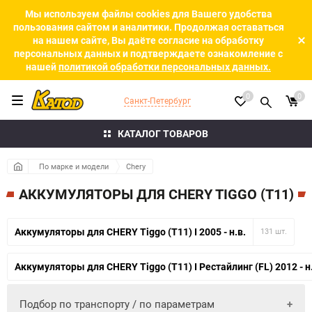
Мы используем файлы cookies для Вашего удобства
пользования сайтом и аналитики. Продолжая оставаться
на нашем сайте, Вы даёте согласие на обработку
персональных данных и подтверждаете ознакомление с
нашей
политикой обработки персональных данных.
0
0
Санкт-Петербург
КАТАЛОГ ТОВАРОВ
По марке и модели
Chery
АККУМУЛЯТОРЫ ДЛЯ CHERY TIGGO (T11)
Аккумуляторы для CHERY Tiggo (T11) I 2005 - н.в.
131 шт.
Аккумуляторы для CHERY Tiggo (T11) I Рестайлинг (FL) 2012 - н
Подбор по транспорту / по параметрам