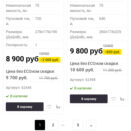
Номинальная
75
Номинальная
75
емкость, Ач:
емкость, Ач:
Пусковой ток,
720
Пусковой ток,
640
A:
A:
Размеры
278x175x190
Размеры
260x173x225
(ДхШхВ), мм:
(ДхШхВ), мм:
Полярность:
1
10400
9 800
руб.
−600
10900
руб.
8 900
руб.
−2 000
руб.
Цена без ECOном скидки:
10 600
11 200
руб.
Цена без ECOном скидки:
руб.
9 700
11 700
руб.
руб.
Артикул: 62498
Артикул: 62446
В наличии
В наличии
Добавить
Доба
В корзину
в
к
Добавить
Добавить
В корзину
избранное
сравн
в
к
избранное
сравнению
...
1
2
5
→