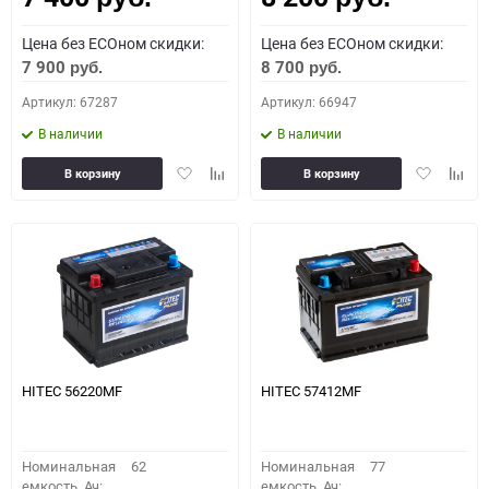
Цена без ECOном скидки:
Цена без ECOном скидки:
7 900
8 700
руб.
руб.
Артикул: 67287
Артикул: 66947
В наличии
В наличии
Добавить
Добавить
Добавить
Доба
В корзину
В корзину
в
к
в
к
избранное
сравнению
избранное
сравн
HITEC 56220MF
HITEC 57412MF
Номинальная
62
Номинальная
77
емкость, Ач:
емкость, Ач: