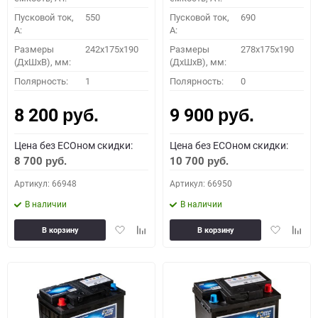
Пусковой ток,
550
Пусковой ток,
690
A:
A:
Размеры
242x175x190
Размеры
278x175x190
(ДхШхВ), мм:
(ДхШхВ), мм:
Полярность:
1
Полярность:
0
8 200
9 900
руб.
руб.
Цена без ECOном скидки:
Цена без ECOном скидки:
8 700
10 700
руб.
руб.
Артикул: 66948
Артикул: 66950
В наличии
В наличии
Добавить
Добавить
Добавить
Доба
В корзину
В корзину
в
к
в
к
избранное
сравнению
избранное
сравн