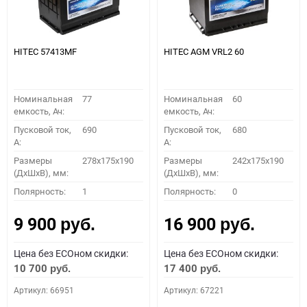
HITEC 57413MF
HITEC AGM VRL2 60
Номинальная
77
Номинальная
60
емкость, Ач:
емкость, Ач:
Пусковой ток,
690
Пусковой ток,
680
A:
A:
Размеры
278x175x190
Размеры
242x175x190
(ДхШхВ), мм:
(ДхШхВ), мм:
Полярность:
1
Полярность:
0
9 900
16 900
руб.
руб.
Цена без ECOном скидки:
Цена без ECOном скидки:
10 700
17 400
руб.
руб.
Артикул: 66951
Артикул: 67221