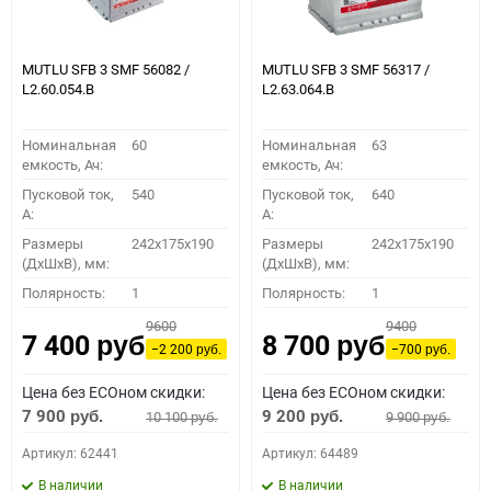
MUTLU SFB 3 SMF 56082 /
MUTLU SFB 3 SMF 56317 /
L2.60.054.B
L2.63.064.B
Номинальная
60
Номинальная
63
емкость, Ач:
емкость, Ач:
Пусковой ток,
540
Пусковой ток,
640
A:
A:
Размеры
242x175x190
Размеры
242x175x190
(ДхШхВ), мм:
(ДхШхВ), мм:
Полярность:
1
Полярность:
1
9600
9400
7 400
8 700
руб.
руб.
−2 200
−700
руб.
руб.
Цена без ECOном скидки:
Цена без ECOном скидки:
7 900
9 200
10 100
9 900
руб.
руб.
руб.
руб.
Артикул: 62441
Артикул: 64489
В наличии
В наличии