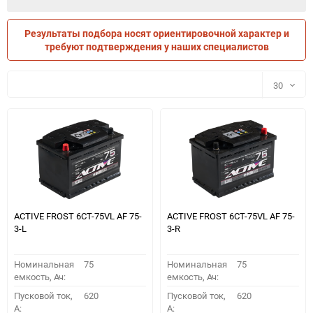
Результаты подбора носят ориентировочной характер и
ПО ПАРАМЕТРАМ
ПО ТРАНСПОРТУ
требуют подтверждения у наших специалистов
30
30
60
90
150
ACTIVE FROST 6СТ-75VL АF 75-
ACTIVE FROST 6СТ-75VL АF 75-
3-L
3-R
Номинальная
75
Номинальная
75
емкость, Ач:
емкость, Ач:
Пусковой ток,
620
Пусковой ток,
620
A:
A: