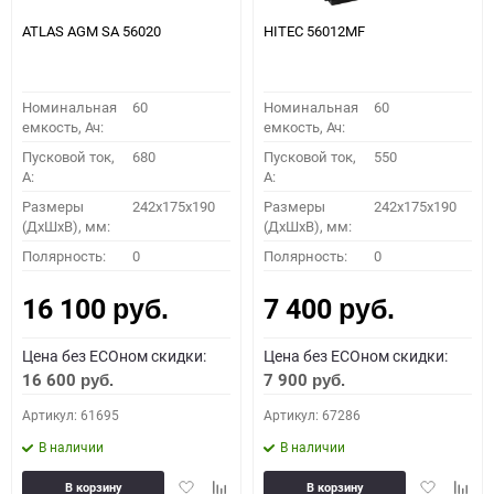
ATLAS AGM SA 56020
HITEC 56012MF
Номинальная
60
Номинальная
60
емкость, Ач:
емкость, Ач:
Пусковой ток,
680
Пусковой ток,
550
A:
A:
Размеры
242x175x190
Размеры
242x175x190
(ДхШхВ), мм:
(ДхШхВ), мм:
Полярность:
0
Полярность:
0
16 100
7 400
руб.
руб.
Цена без ECOном скидки:
Цена без ECOном скидки:
16 600
7 900
руб.
руб.
Артикул: 61695
Артикул: 67286
В наличии
В наличии
Добавить
Добавить
Добавить
Доба
В корзину
В корзину