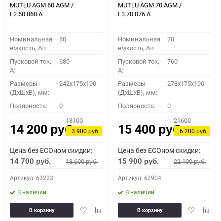
MUTLU AGM 60 AGM /
MUTLU AGM 70 AGM /
L2.60.068.A
L3.70.076.A
Номинальная
60
Номинальная
70
емкость, Ач:
емкость, Ач:
Пусковой ток,
680
Пусковой ток,
760
A:
A:
Размеры
242x175x190
Размеры
278x175x190
(ДхШхВ), мм:
(ДхШхВ), мм:
Полярность:
0
Полярность:
0
18100
21600
14 200
15 400
руб.
руб.
−3 900
−6 200
руб.
руб.
Цена без ECOном скидки:
Цена без ECOном скидки:
14 700
15 900
18 600
22 100
руб.
руб.
руб.
руб.
Артикул: 63223
Артикул: 62904
В наличии
В наличии
Добавить
Добавить
Добавить
Доба
В корзину
В корзину
в
к
в
к