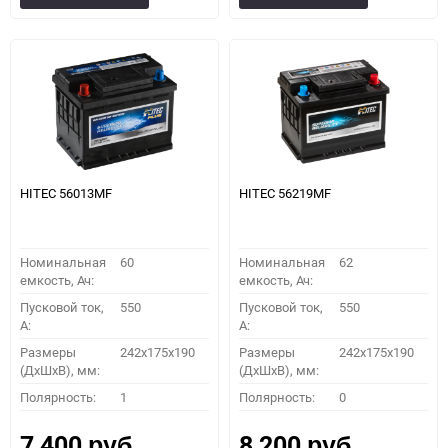
в
к
в
к
избранное
сравнению
избранное
сравн
HITEC 56013MF
HITEC 56219MF
Номинальная
60
Номинальная
62
емкость, Ач:
емкость, Ач:
Пусковой ток,
550
Пусковой ток,
550
A:
A:
Размеры
242x175x190
Размеры
242x175x190
(ДхШхВ), мм:
(ДхШхВ), мм:
Полярность:
1
Полярность:
0
7 400
8 200
руб.
руб.