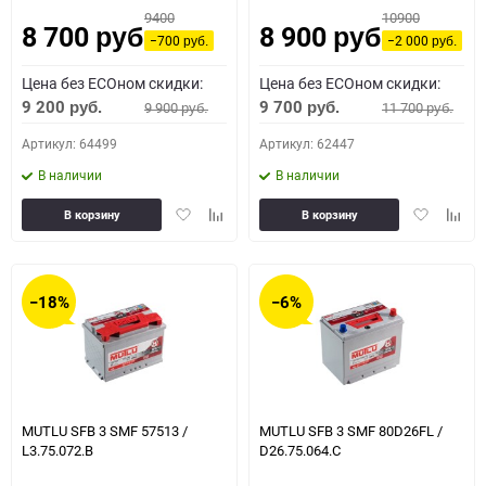
9400
10900
8 700
8 900
руб.
руб.
−700
−2 000
руб.
руб.
Цена без ECOном скидки:
Цена без ECOном скидки:
9 200
9 700
9 900
11 700
руб.
руб.
руб.
руб.
Артикул: 64499
Артикул: 62447
В наличии
В наличии
Добавить
Добавить
Добавить
Доба
В корзину
В корзину
в
к
в
к
избранное
сравнению
избранное
сравн
−18%
−6%
MUTLU SFB 3 SMF 57513 /
MUTLU SFB 3 SMF 80D26FL /
L3.75.072.B
D26.75.064.C