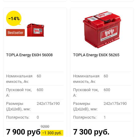
избранное
сравнению
избранное
сравн
−14%
Bestseller
TOPLA Energy E60H 56008
TOPLA Energy E60X 56265
Номинальная
60
Номинальная
60
емкость, Ач:
емкость, Ач:
Пусковой ток,
600
Пусковой ток,
600
A:
A:
Размеры
242x175x190
Размеры
242x175x190
(ДхШхВ), мм:
(ДхШхВ), мм:
Полярность:
0
Полярность:
1
9200
7 900
7 300
руб.
руб.
−1 300
руб.