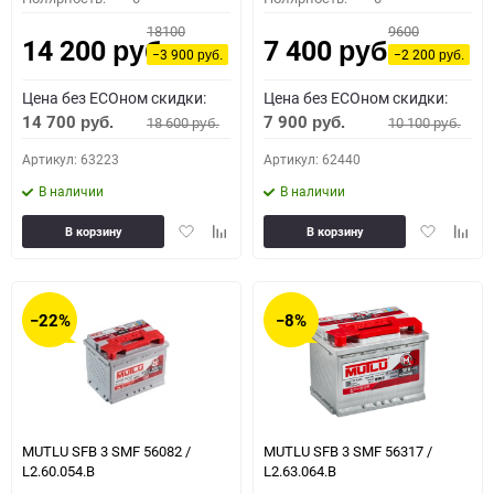
18100
9600
14 200
7 400
руб.
руб.
−3 900
−2 200
руб.
руб.
Цена без ECOном скидки:
Цена без ECOном скидки:
14 700
7 900
18 600
10 100
руб.
руб.
руб.
руб.
Артикул: 63223
Артикул: 62440
В наличии
В наличии
Добавить
Добавить
Добавить
Доба
В корзину
В корзину
в
к
в
к
избранное
сравнению
избранное
сравн
−22%
−8%
MUTLU SFB 3 SMF 56082 /
MUTLU SFB 3 SMF 56317 /
L2.60.054.B
L2.63.064.B