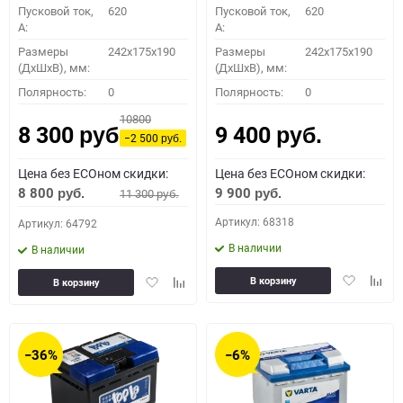
Пусковой ток,
620
Пусковой ток,
620
A:
A:
Размеры
242x175x190
Размеры
242x175x190
(ДхШхВ), мм:
(ДхШхВ), мм:
Полярность:
0
Полярность:
0
10800
8 300
9 400
руб.
руб.
−2 500
руб.
Цена без ECOном скидки:
Цена без ECOном скидки:
8 800
9 900
11 300
руб.
руб.
руб.
Артикул: 68318
Артикул: 64792
В наличии
В наличии
Добавить
Доба
Добавить
Добавить
В корзину
В корзину
в
к
в
к
избранное
сравн
избранное
сравнению
−36%
−6%