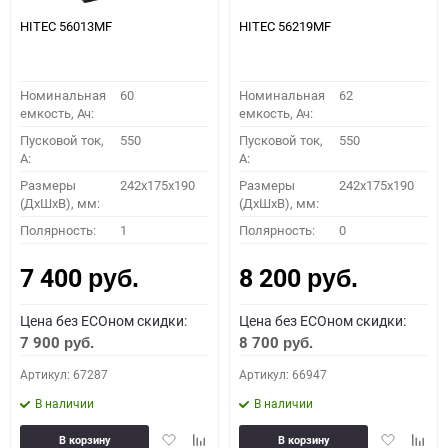
HITEC 56013MF
HITEC 56219MF
Номинальная
60
Номинальная
62
емкость, Ач:
емкость, Ач:
Пусковой ток,
550
Пусковой ток,
550
A:
A:
Размеры
242x175x190
Размеры
242x175x190
(ДхШхВ), мм:
(ДхШхВ), мм:
Полярность:
1
Полярность:
0
7 400
8 200
руб.
руб.
Цена без ECOном скидки:
Цена без ECOном скидки:
7 900
8 700
руб.
руб.
Артикул: 67287
Артикул: 66947
В наличии
В наличии
Добавить
Добавить
Добавить
Доба
В корзину
В корзину