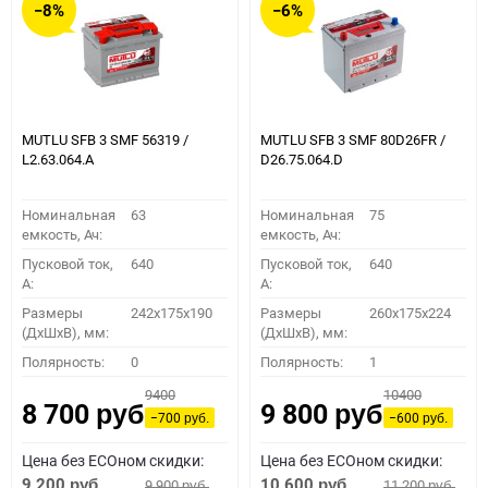
−8%
−6%
MUTLU SFB 3 SMF 56319 /
MUTLU SFB 3 SMF 80D26FR /
L2.63.064.А
D26.75.064.D
Номинальная
63
Номинальная
75
емкость, Ач:
емкость, Ач:
Пусковой ток,
640
Пусковой ток,
640
A:
A:
Размеры
242x175x190
Размеры
260x175x224
(ДхШхВ), мм:
(ДхШхВ), мм:
Полярность:
0
Полярность:
1
9400
10400
8 700
9 800
руб.
руб.
−700
−600
руб.
руб.
Цена без ECOном скидки:
Цена без ECOном скидки:
9 200
10 600
9 900
11 200
руб.
руб.
руб.
руб.