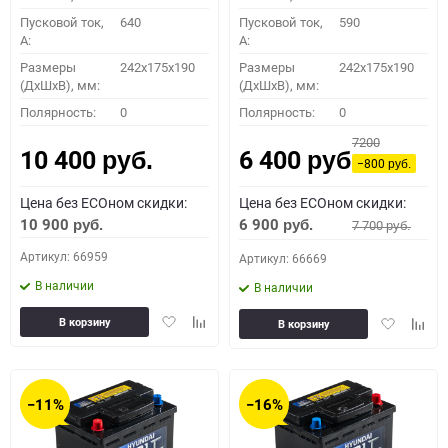
Пусковой ток,
640
Пусковой ток,
590
A:
A:
Размеры
242x175x190
Размеры
242x175x190
(ДхШхВ), мм:
(ДхШхВ), мм:
Полярность:
0
Полярность:
0
7200
10 400
6 400
руб.
руб.
−800
руб.
Цена без ECOном скидки:
Цена без ECOном скидки:
10 900
6 900
7 700
руб.
руб.
руб.
Артикул: 66959
Артикул: 66669
В наличии
В наличии
Добавить
Добавить
Добавить
Доба
В корзину
В корзину
в
к
в
к
избранное
сравнению
избранное
сравн
−11%
−16%