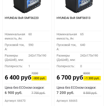
HYUNDAI Bolt SMF56220
HYUNDAI Bolt SMF56513
Номинальная
60
Номинальная
65
емкость, Ач:
емкость, Ач:
Пусковой ток,
590
Пусковой ток,
640
A:
A:
Размеры
242x175x190
Размеры
242x175x190
(ДхШхВ), мм:
(ДхШхВ), мм:
Полярность:
1
Полярность:
0
7200
8000
6 400
6 700
руб.
руб.
−800
−1 300
руб.
руб.
Цена без ECOном скидки:
Цена без ECOном скидки:
6 900
7 200
7 700
8 500
руб.
руб.
руб.
руб.
Артикул: 66670
Артикул: 66665