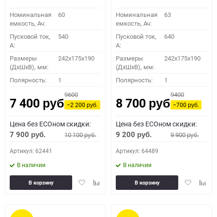
Номинальная
60
Номинальная
63
емкость, Ач:
емкость, Ач:
Пусковой ток,
540
Пусковой ток,
640
A:
A:
Размеры
242x175x190
Размеры
242x175x190
(ДхШхВ), мм:
(ДхШхВ), мм:
Полярность:
1
Полярность:
1
9600
9400
7 400
8 700
руб.
руб.
−2 200
−700
руб.
руб.
Цена без ECOном скидки:
Цена без ECOном скидки:
7 900
9 200
10 100
9 900
руб.
руб.
руб.
руб.
Артикул: 62441
Артикул: 64489
В наличии
В наличии
Добавить
Добавить
Добавить
Доба
В корзину
В корзину
в
к
в
к
избранное
сравнению
избранное
сравн