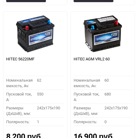
в
к
в
к
избранное
сравнению
избранное
сравн
HITEC 56220MF
HITEC AGM VRL2 60
Номинальная
62
Номинальная
60
емкость, Ач:
емкость, Ач:
Пусковой ток,
550
Пусковой ток,
680
A:
A:
Размеры
242x175x190
Размеры
242x175x190
(ДхШхВ), мм:
(ДхШхВ), мм:
Полярность:
1
Полярность:
0
8 200
16 900
руб.
руб.