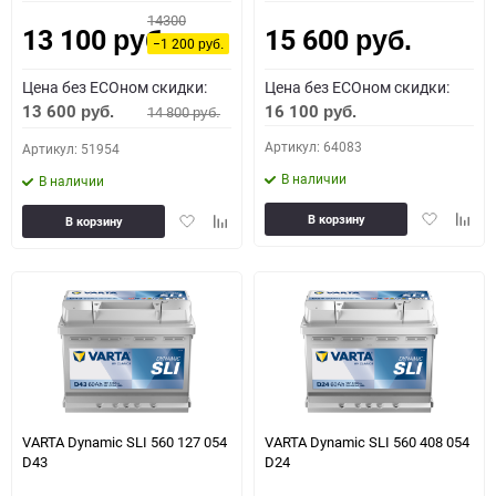
14300
13 100
15 600
руб.
руб.
−1 200
руб.
Цена без ECOном скидки:
Цена без ECOном скидки:
13 600
16 100
14 800
руб.
руб.
руб.
Артикул: 64083
Артикул: 51954
В наличии
В наличии
Добавить
Доба
Добавить
Добавить
В корзину
В корзину
в
к
в
к
избранное
сравн
избранное
сравнению
VARTA Dynamic SLI 560 127 054
VARTA Dynamic SLI 560 408 054
D43
D24