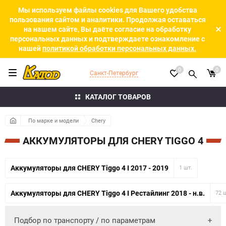
Мы используем файлы cookies для Вашего удобства
пользования сайтом и аналитики. Продолжая оставаться
на нашем сайте, Вы даёте согласие на обработку
персональных данных и подтверждаете ознакомление с
нашей
политикой обработки персональных данных.
0
0
Санкт-Петербург
КАТАЛОГ ТОВАРОВ
По марке и модели
Chery
АККУМУЛЯТОРЫ ДЛЯ CHERY TIGGO 4
Аккумуляторы для CHERY Tiggo 4 I 2017 - 2019
1 шт.
Аккумуляторы для CHERY Tiggo 4 I Рестайлинг 2018 - н.в.
72 
Подбор по транспорту / по параметрам