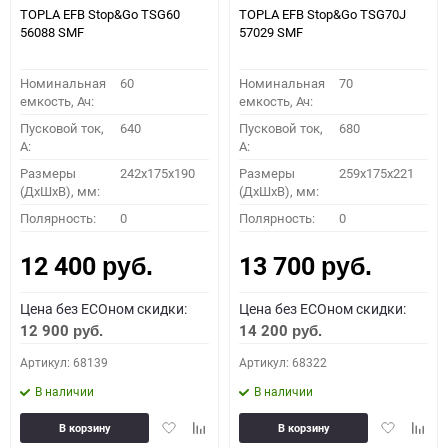
TOPLA EFB Stop&Go TSG60
TOPLA EFB Stop&Go TSG70J
56088 SMF
57029 SMF
Номинальная
60
Номинальная
70
емкость, Ач:
емкость, Ач:
Пусковой ток,
640
Пусковой ток,
680
A:
A:
Размеры
242x175x190
Размеры
259x175x221
(ДхШхВ), мм:
(ДхШхВ), мм:
Полярность:
0
Полярность:
0
12 400
13 700
руб.
руб.
Цена без ECOном скидки:
Цена без ECOном скидки:
12 900
14 200
руб.
руб.
Артикул: 68139
Артикул: 68322
В наличии
В наличии
Добавить
Добавить
Добавить
Доба
В корзину
В корзину
в
к
в
к