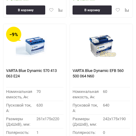
Добавить
Добавить
Добавить
Доба
В корзину
В корзину
в
к
в
к
избранное
сравнению
избранное
сравн
−9%
VARTA Blue Dynamic 570 413
VARTA Blue Dynamic EFB 560
063 E24
500 064 N60
Номинальная
70
Номинальная
60
емкость, Ач:
емкость, Ач:
Пусковой ток,
630
Пусковой ток,
640
A:
A:
Размеры
261x175x220
Размеры
242x175x190
(ДхШхВ), мм:
(ДхШхВ), мм:
Полярность:
1
Полярность:
0