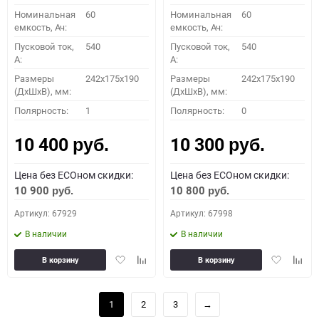
Номинальная
60
Номинальная
60
емкость, Ач:
емкость, Ач:
Пусковой ток,
540
Пусковой ток,
540
A:
A:
Размеры
242x175x190
Размеры
242x175x190
(ДхШхВ), мм:
(ДхШхВ), мм:
Полярность:
1
Полярность:
0
10 400
10 300
руб.
руб.
Цена без ECOном скидки:
Цена без ECOном скидки:
10 900
10 800
руб.
руб.
Артикул: 67929
Артикул: 67998
В наличии
В наличии
Добавить
Добавить
Добавить
Доба
В корзину
В корзину
в
к
в
к
избранное
сравнению
избранное
сравн
1
2
3
→