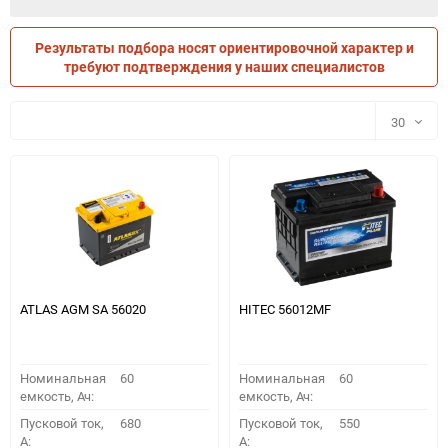
Результаты подбора носят ориентировочной характер и
ПО ПАРАМЕТРАМ
ПО ТРАНСПОРТУ
требуют подтверждения у наших специалистов
30
30
60
90
150
ATLAS AGM SA 56020
HITEC 56012MF
Номинальная
60
Номинальная
60
емкость, Ач:
емкость, Ач:
Пусковой ток,
680
Пусковой ток,
550
A:
A: