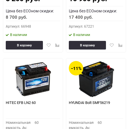
Цена без ECOном скидки:
Цена без ECOном скидки:
8 700
17 400
руб.
руб.
Артикул: 66948
Артикул: 67221
В наличии
В наличии
Добавить
Добавить
Добавить
Доба
В корзину
В корзину
в
к
в
к
избранное
сравнению
избранное
сравн
−11%
HITEC EFB LN2 60
HYUNDAI Bolt SMF56219
Номинальная
60
Номинальная
60
емкость, Ач:
емкость, Ач: