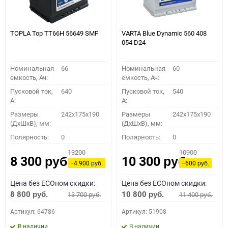
TOPLA Top TT66H 56649 SMF
VARTA Blue Dynamic 560 408
054 D24
Номинальная
66
Номинальная
60
емкость, Ач:
емкость, Ач:
Пусковой ток,
640
Пусковой ток,
540
A:
A:
Размеры
242x175x190
Размеры
242x175x190
(ДхШхВ), мм:
(ДхШхВ), мм:
Полярность:
0
Полярность:
0
13200
10900
8 300
10 300
руб.
руб.
−4 900
−600
руб.
руб.
Цена без ECOном скидки:
Цена без ECOном скидки:
8 800
10 800
13 700
11 400
руб.
руб.
руб.
руб.
Артикул: 64786
Артикул: 51908
В наличии
В наличии