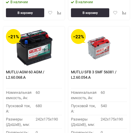
В наличии
В наличии
Добавить
Добавить
Добавить
Доба
В корзину
В корзину
в
к
в
к
избранное
сравнению
избранное
сравн
−21%
−22%
MUTLU AGM 60 AGM /
MUTLU SFB 3 SMF 56081 /
L2.60.068.A
L2.60.054.A
Номинальная
60
Номинальная
60
емкость, Ач:
емкость, Ач:
Пусковой ток,
680
Пусковой ток,
540
A:
A:
Размеры
242x175x190
Размеры
242x175x190
(ДхШхВ), мм:
(ДхШхВ), мм:
Полярность:
0
Полярность:
0