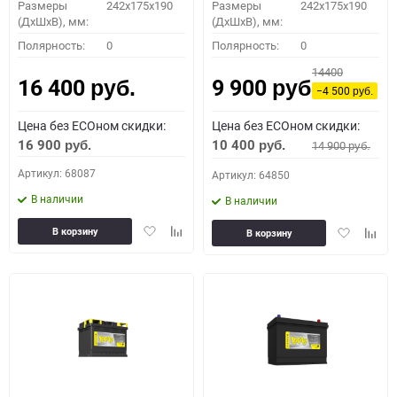
Размеры
242x175x190
Размеры
242x175x190
(ДхШхВ), мм:
(ДхШхВ), мм:
Полярность:
0
Полярность:
0
14400
16 400
9 900
руб.
руб.
−4 500
руб.
Цена без ECOном скидки:
Цена без ECOном скидки:
16 900
10 400
14 900
руб.
руб.
руб.
Артикул: 68087
Артикул: 64850
В наличии
В наличии
Добавить
Добавить
Добавить
Доба
В корзину
В корзину
в
к
в
к
избранное
сравнению
избранное
сравн