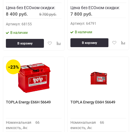
Цена без ECOном скидки:
Цена без ECOном скидки:
8 400
7 800
9 700
руб.
руб.
руб.
Артикул: 64791
Артикул: 68155
В наличии
В наличии
Добавить
Доба
Добавить
Добавить
В корзину
В корзину
в
к
в
к
избранное
сравн
избранное
сравнению
−23%
TOPLA Energy E66H 56649
TOPLA Energy E66H 56649
Номинальная
66
Номинальная
66
емкость, Ач:
емкость, Ач: