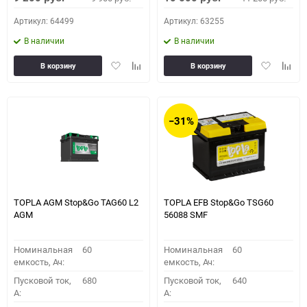
Артикул: 64499
Артикул: 63255
В наличии
В наличии
Добавить
Добавить
Добавить
Доба
В корзину
В корзину
в
к
в
к
избранное
сравнению
избранное
сравн
−31%
TOPLA AGM Stop&Go TAG60 L2
TOPLA EFB Stop&Go TSG60
AGM
56088 SMF
Номинальная
60
Номинальная
60
емкость, Ач:
емкость, Ач:
Пусковой ток,
680
Пусковой ток,
640
A:
A: