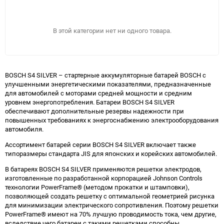
В этой категории нет ни одного товара.
BOSCH S4 SILVER – стартерные аккумуляторные батарей BOSCH с
улучшенными энергетическими показателями, предназначенные
для автомобилей с моторами средней мощности и средним
уровнем энергопотребления. Батареи BOSCH S4 SILVER
обеспечивают дополнительные резервы надежности при
повышенных требованиях к энергоснабжению электрооборудования
автомобиля.
Ассортимент батарей серии BOSCH S4 SILVER включает также
типоразмеры стандарта JIS для японских и корейских автомобилей.
В батареях BOSCH S4 SILVER применяются решетки электродов,
изготовленные по разработанной корпорацией Johnson Controls
технологии PowerFrame® (методом прокатки и штамповки),
ПОДОБРАТЬ
позволяющей создать решетку с оптимальной геометрией рисунка
для минимизации электрического сопротивления. Поэтому решетки
PowerFrame® имеют на 70% лучшую проводимость тока, чем другие,
вследствие чего батареи с такими решетками способны