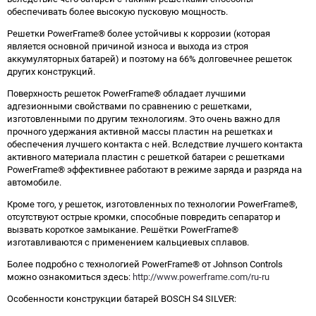
Как определить полярность?
обеспечивать более высокую пусковую мощность.
Решетки PowerFrame® более устойчивы к коррозии (которая
0 - обратная
1 - прямая
3 - обратная
4 - прямая
является основной причиной износа и выхода из строя
аккумуляторных батарей) и поэтому на 66% долговечнее решеток
других конструкций.
Поверхность решеток PowerFrame® обладает лучшими
адгезионными свойствами по сравнению с решетками,
изготовленными по другим технологиям. Это очень важно для
прочного удержания активной массы пластин на решетках и
обеспечения лучшего контакта с ней. Вследствие лучшего контакта
активного материала пластин с решеткой батареи с решетками
PowerFrame® эффективнее работают в режиме заряда и разряда на
автомобиле.
Кроме того, у решеток, изготовленных по технологии PowerFrame®,
отсутствуют острые кромки, способные повредить сепаратор и
вызвать короткое замыкание. Решётки PowerFrame®
изготавливаются с применением кальциевых сплавов.
Более подробно с технологией PowerFrame® от Johnson Controls
можно ознакомиться здесь:
http://www.powerframe.com/ru-ru
Особенности конструкции батарей BOSCH S4 SILVER: