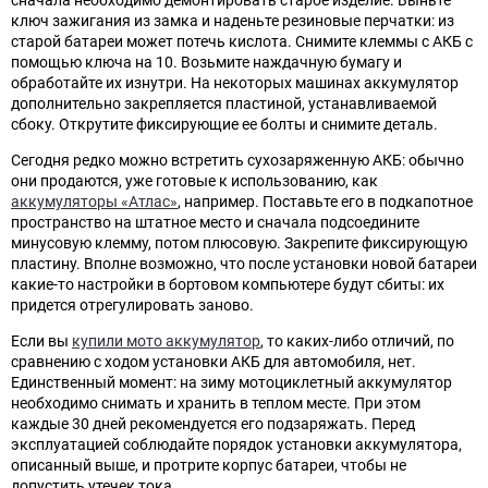
ключ зажигания из замка и наденьте резиновые перчатки: из
старой батареи может потечь кислота. Снимите клеммы с АКБ с
помощью ключа на 10. Возьмите наждачную бумагу и
обработайте их изнутри. На некоторых машинах аккумулятор
дополнительно закрепляется пластиной, устанавливаемой
сбоку. Открутите фиксирующие ее болты и снимите деталь.
Сегодня редко можно встретить сухозаряженную АКБ: обычно
они продаются, уже готовые к использованию, как
аккумуляторы «Атлас»
, например. Поставьте его в подкапотное
пространство на штатное место и сначала подсоедините
минусовую клемму, потом плюсовую. Закрепите фиксирующую
пластину. Вполне возможно, что после установки новой батареи
какие-то настройки в бортовом компьютере будут сбиты: их
придется отрегулировать заново.
Если вы
купили мото аккумулятор
, то каких-либо отличий, по
сравнению с ходом установки АКБ для автомобиля, нет.
Единственный момент: на зиму мотоциклетный аккумулятор
необходимо снимать и хранить в теплом месте. При этом
каждые 30 дней рекомендуется его подзаряжать. Перед
эксплуатацией соблюдайте порядок установки аккумулятора,
описанный выше, и протрите корпус батареи, чтобы не
допустить утечек тока.