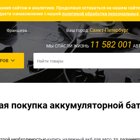
ания сайтом и аналитики. Продолжая оставаться на нашем сайте
аете ознакомление с нашей
политикой обработки персональных
Санкт-Петербург
Ваш город:
Франшиза
11 582 001
МЫ СПАСЛИ ЖИЗНЬ
АВ
АРОВ
я покупка аккумуляторной бата
острой необходимостью
купить надежный акб для авто
, то, разумее