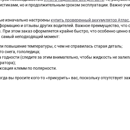
истиками, но и продолжительным сроком эксплуатации.
Важно учи
рые изначально настроены
купить проверенный аккумулятор Атлас
нформацию и отзывы других водителей. Важное преимущество, что 
. При этом заказ оформляется крайне быстро, что особенно ценно 
в самый неподходящий момент:
ли повышение температуры, с чем не справилась старая деталь;
о снега, гололедица;
 годности (следите за этим внимательно, чтобы жидкость не залил
ратора);
ксация клемм по полярности.
огда вы просите кого-то «прикурить» вас, поскольку отсутствует за