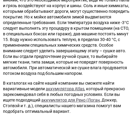
и грязь воздействуют на корпус и шины.
Соль и иные химикаты,
которыми обрабатывают дороги, могут существенно повредить
покрытие. Но к мойке автомобиля зимой выдвигаются
определенные требования. Если температура воздуха ниже -3°С
следует выполнять эту процедуру в крытом помещении (на СТО,
в специальных боксах или гараже), дав машине постоять минут
15. Воду нужно использовать теплую, в пределах 30-40 °С, с
применением специальных химических средств. Особое
внимание следует уделить завершающему этапу – сушке авто.
Если вы отдали предпочтение ручной сушке, то выбирайте
мягкие ткани, типа замши, которые не повредят поверхность
автомобиля. При автоматической же сушке влага продувается
потоком воздуха под большим напором.
В каталогах на сайте нашей компании вы сможете найти
вариативные модели
аккумулятора Atlas
, который прекрасно
зарекомендовал себя в любых погодных условиях. Если вы
ищете подходящий
аккумулятор для Рено (Логан
, Доккер,
Стэпвэй и т. д.), специалисты нашего магазина помогут вам
подобрать оптимальный вариант.