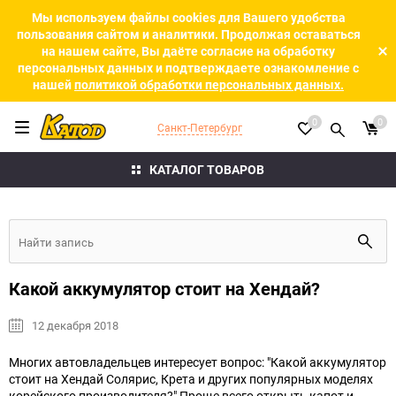
Мы используем файлы cookies для Вашего удобства
пользования сайтом и аналитики. Продолжая оставаться
на нашем сайте, Вы даёте согласие на обработку
персональных данных и подтверждаете ознакомление с
нашей
политикой обработки персональных данных.
0
0
Санкт-Петербург
КАТАЛОГ ТОВАРОВ
Какой аккумулятор стоит на Хендай?
12 декабря 2018
Многих автовладельцев интересует вопрос: "Какой аккумулятор
стоит на Хендай Солярис, Крета и других популярных моделях
корейского производителя?" Проще всего открыть капот и