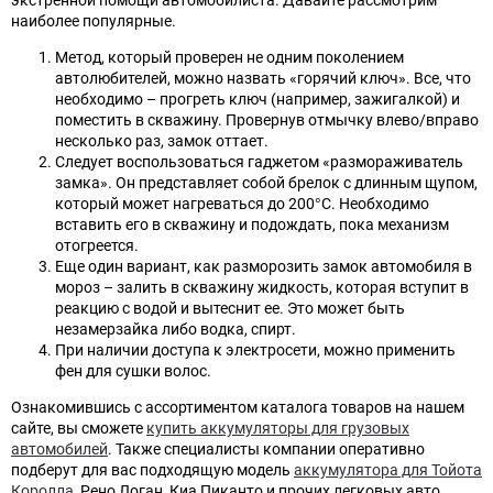
наиболее популярные.
Метод, который проверен не одним поколением
автолюбителей, можно назвать «горячий ключ». Все, что
необходимо – прогреть ключ (например, зажигалкой) и
поместить в скважину. Провернув отмычку влево/вправо
несколько раз, замок оттает.
Следует воспользоваться гаджетом «размораживатель
замка». Он представляет собой брелок с длинным щупом,
который может нагреваться до 200°С. Необходимо
вставить его в скважину и подождать, пока механизм
отогреется.
Еще один вариант, как разморозить замок автомобиля в
мороз – залить в скважину жидкость, которая вступит в
реакцию с водой и вытеснит ее. Это может быть
незамерзайка либо водка, спирт.
При наличии доступа к электросети, можно применить
фен для сушки волос.
Ознакомившись с ассортиментом каталога товаров на нашем
сайте, вы сможете
купить аккумуляторы для грузовых
автомобилей
. Также специалисты компании оперативно
подберут для вас подходящую модель
аккумулятора для Тойота
Королла
, Рено Логан, Киа Пиканто и прочих легковых авто.